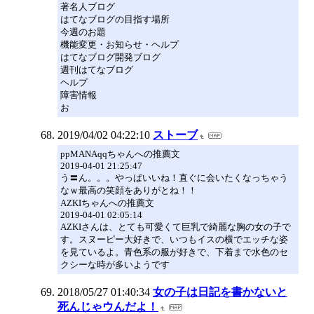
著名人ブログ
はてなブログの目指す場所
今週のお題
機能変更・お知らせ・ヘルプ
はてなブログ開発ブログ
週刊はてなブログ
ヘルプ
障害情報
お
2019/04/02 04:22:10
ストーブ
ppMANAqqちゃんへの推薦文
2019-04-01 21:25:47
う〓ん。。。やっぱいいね！直ぐに会いたくなっちゃう
なｗ最高の笑顔をありがとね！！
AZKIちゃんへの推薦文
2019-04-01 02:05:14
AZKIさんは、とても可愛くて巨乳で綺麗な胸の女の子で
す。スヌーピー大好きで、いつもイスの横でエッチな姿
を見ているよ。青色系の服が好きで、下着まで水色のセ
クシーな時が多いようです
2018/05/27 01:40:34
女の子は日記を書かないと
死んじゃウんだよ！