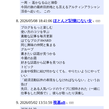
一周 － 遥かなる山と湖⑥
今回の旅の最終目的地とも言えるアルティンアラシャン
渓谷へ赴いた。 この
2026/05/08 18:41:06
ほとんど記憶にない女
ブログをもっと楽しむ
使い方のコツを学ぶ
素敵な記事を毎月更新
はてなブログAWARD
同じ興味の仲間と集まる
グループ
書きたい話題が見つかる
今週のお題
好きな話題から記事を見つける
トピック
お金や役割に結び付かなくても、やりたいようにやって
いい
「経済活動以外の表現をしなければならない」というお
告げ
先日、とある人気バンドのライブに招待された（一緒に
仕事をした関係で）。彼らが歌ったり演奏し
2026/05/02 13:51:59
視基aB
2026-04-30