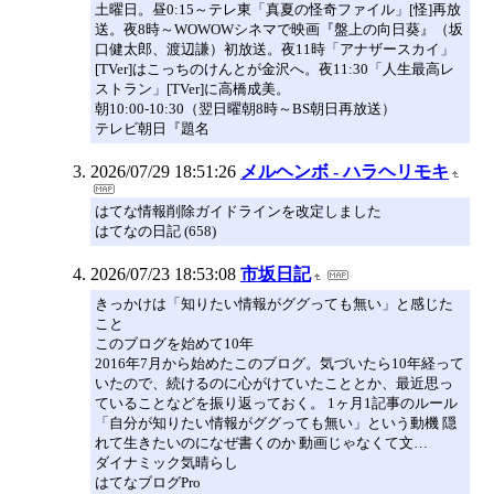
土曜日。昼0:15～テレ東「真夏の怪奇ファイル」[怪]再放
送。夜8時～WOWOWシネマで映画『盤上の向日葵』（坂
口健太郎、渡辺謙）初放送。夜11時「アナザースカイ」
[TVer]はこっちのけんとが金沢へ。夜11:30「人生最高レ
ストラン」[TVer]に高橋成美。
朝10:00-10:30（翌日曜朝8時～BS朝日再放送）
テレビ朝日『題名
2026/07/29 18:51:26
メルヘンボ - ハラヘリモキ
はてな情報削除ガイドラインを改定しました
はてなの日記 (658)
2026/07/23 18:53:08
市坂日記
きっかけは「知りたい情報がググっても無い」と感じた
こと
このブログを始めて10年
2016年7月から始めたこのブログ。気づいたら10年経って
いたので、続けるのに心がけていたこととか、最近思っ
ていることなどを振り返っておく。 1ヶ月1記事のルール
「自分が知りたい情報がググっても無い」という動機 隠
れて生きたいのになぜ書くのか 動画じゃなくて文…
ダイナミック気晴らし
はてなブログPro