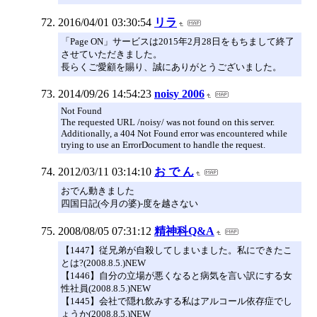
2016/04/01 03:30:54
リラ
「Page ON」サービスは2015年2月28日をもちまして終了
させていただきました。
長らくご愛顧を賜り、誠にありがとうございました。
2014/09/26 14:54:23
noisy 2006
Not Found
The requested URL /noisy/ was not found on this server.
Additionally, a 404 Not Found error was encountered while
trying to use an ErrorDocument to handle the request.
2012/03/11 03:14:10
お で ん
おでん動きました
四国日記(今月の婆)-度を越さない
2008/08/05 07:31:12
精神科Q&A
【1447】従兄弟が自殺してしまいました。私にできたこ
とは?(2008.8.5.)NEW
【1446】自分の立場が悪くなると病気を言い訳にする女
性社員(2008.8.5.)NEW
【1445】会社で隠れ飲みする私はアルコール依存症でし
ょうか(2008.8.5.)NEW