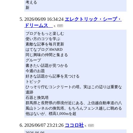
考える
新
2026/06/09 16:34:24
エレクトリック・シープ・
ドリームス
ブログをもっと楽しむ
使い方のコツを学ぶ
素敵な記事を毎月更新
はてなブログAWARD
同じ興味の仲間と集まる
グループ
書きたい話題が見つかる
今週のお題
好きな話題から記事を見つける
トピック
ひっそり佇むコンクリートの塔。実はこの辺りは重要な
遺跡
石器と換気塔
群馬県と長野県の県境付近にある、上信越自動車道の八
風山トンネルの換気塔。もちろんフェンス越しに眺める
他はないが、標高1,000mを超
2026/06/07 23:21:26
ココロ社
2026-06-06