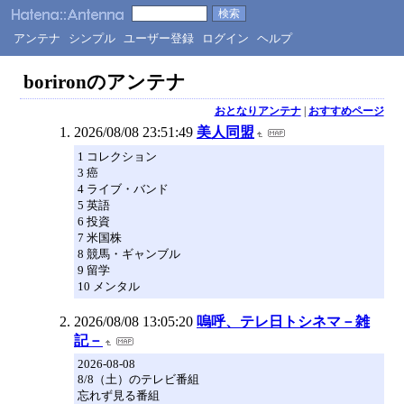
アンテナ
シンプル
ユーザー登録
ログイン
ヘルプ
borironのアンテナ
おとなりアンテナ
|
おすすめページ
2026/08/08 23:51:49
美人同盟
1 コレクション
3 癌
4 ライブ・バンド
5 英語
6 投資
7 米国株
8 競馬・ギャンブル
9 留学
10 メンタル
2026/08/08 13:05:20
嗚呼、テレ日トシネマ－雑
記－
2026-08-08
8/8（土）のテレビ番組
忘れず見る番組