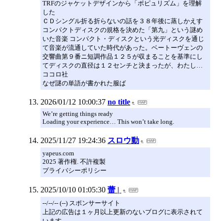
TRFのジャケットデザインから「ポピュリズム」を理解
した
ＣＤシングル折る折らないの話を３８年後に蒸しかえす
コンパクトディスクの規格を決めた「第九」という謎め
いた音楽 コンパクト・ディスクという光ディスクを通じ
て音楽が流通していた時代があった。ベートーヴェンの
交響曲第９番ニ短調作品１２５が収まることを基準にし
てディスクの直径は１２センチと決まったが、わたし…
ココロ社
なぜ謎の単語が書かれた服ば
2026/01/12 10:00:37
no title
We’re getting things ready
Loading your experience… This won’t take long.
2025/11/27 19:24:36
スロウ動
yapeus.com
2025 著作権. 不許複製
プライバシーポリシー
2025/10/10 01:05:30
蕾 |
--/--/-- (--) スポンサーサイト
上記の広告は１ヶ月以上更新のないブログに表示されて
います。