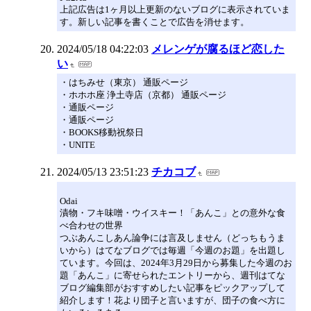
上記広告は1ヶ月以上更新のないブログに表示されていま
す。新しい記事を書くことで広告を消せます。
2024/05/18 04:22:03
メレンゲが腐るほど恋した
い
・はちみせ（東京） 通販ページ
・ホホホ座 浄土寺店（京都） 通販ページ
・通販ページ
・通販ページ
・BOOKS移動祝祭日
・UNITE
2024/05/13 23:51:23
チカコブ
Odai
漬物・フキ味噌・ウイスキー！「あんこ」との意外な食
べ合わせの世界
つぶあんこしあん論争には言及しません（どっちもうま
いから）はてなブログでは毎週「今週のお題」を出題し
ています。今回は、2024年3月29日から募集した今週のお
題「あんこ」に寄せられたエントリーから、週刊はてな
ブログ編集部がおすすめしたい記事をピックアップして
紹介します！花より団子と言いますが、団子の食べ方に