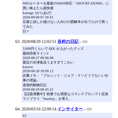
WiFiルーターを最新のWiFi6対応「ASUS RT-AX3000」に
買い換えたら超快適
karaage. [からあげ]
2020-09-09 07:30:01
豆腐と紐しか描けない人向けの図解本が出てたので買っ
てみた
日々
2020/08/29 12:02:51
谷村の日記
3,000円くらいで QOL が上がったグッズ
最終防衛ライン3
2020-08-27 09:06:08
最近の冷凍食品うますぎてこわい
kansou
2020-08-28 18:09:12
読書メモ：『ブルシット・ジョブ：クソどうでもいい仕
事の理論』
道徳的動物日記
2020-08-29 08:45:21
【話題沸騰中】軽量でお洒落なコマンドプロンプト拡張
ライブラリ「Starship」を導入…
2020/03/16 22:00:14
インサイター
93