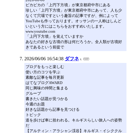
ピカピカの「上円下方墳」が東京都府中市にある
珍しい「上円下方墳」が東京都府中市にあって、人も少
なくて穴場ですという趣旨の記事ですが、例によって
YouTubeも作っております。オッサンの一人称はしんど
いという方にはこちらをおすすめいたします。
www.youtube.com
「上円下方墳」を覚えていますか
あなたの好きな古墳の形は何だろうか。全人類が古墳好
きであるという前提で
2026/06/06 16:54:38
ダフネ
ブログをもっと楽しむ
使い方のコツを学ぶ
素敵な記事を毎月更新
はてなブログAWARD
同じ興味の仲間と集まる
グループ
書きたい話題が見つかる
今週のお題
好きな話題から記事を見つける
トピック
道を歩けば車に拾われる。キルギスらしい旅人への姿勢
だ
【アルティン・アラシャン渓谷】キルギス・イシククル