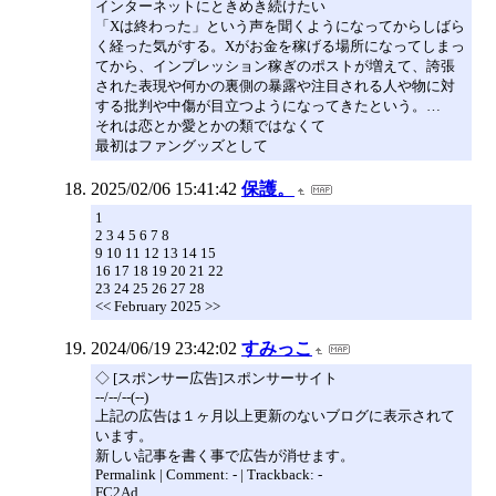
インターネットにときめき続けたい
「Xは終わった」という声を聞くようになってからしばら
く経った気がする。Xがお金を稼げる場所になってしまっ
てから、インプレッション稼ぎのポストが増えて、誇張
された表現や何かの裏側の暴露や注目される人や物に対
する批判や中傷が目立つようになってきたという。…
それは恋とか愛とかの類ではなくて
最初はファングッズとして
2025/02/06 15:41:42
保護。
1
2 3 4 5 6 7 8
9 10 11 12 13 14 15
16 17 18 19 20 21 22
23 24 25 26 27 28
<< February 2025 >>
2024/06/19 23:42:02
すみっこ
◇ [スポンサー広告]スポンサーサイト
--/--/--(--)
上記の広告は１ヶ月以上更新のないブログに表示されて
います。
新しい記事を書く事で広告が消せます。
Permalink | Comment: - | Trackback: -
FC2Ad