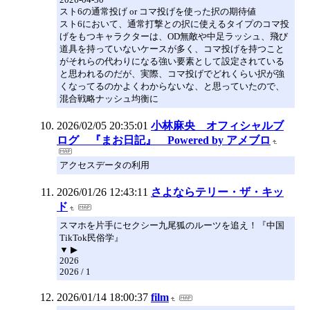
スト6の通常投げ or コマ投げを使った択の期待値
スト6において、通常打撃との択に使えるタイプのコマ投
げをもつキャラクターは、OD無敵や中足ラッシュ、飛び
道具を持っていないケースが多く、コマ投げを持つこと
がそれらの代わりになる強い要素として設定されている
と思われるのだが、実際、コマ投げでどれくらい択が強
くなってるのかよくわからないな、と思っていたので、
混合戦略ナッシュ均衡に
2026/02/05 20:35:01
小林麻央 オフィシャルブ
ログ 『まお日記』 Powered by アメブロ
アクセスデータの利用
2026/01/26 12:43:11
さよならテリー・ザ・キッ
ド
スマホを片手にセクシー九尾狐のルーツを追え！『中国
TikTok民俗学』
▼ ▶
2026
2026 / 1
2026/01/14 18:00:37
film