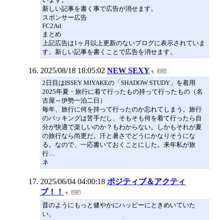
新しい記事を書く事で広告が消せます。
スポンサー広告
FC2Ad
まとめ
上記広告は1ヶ月以上更新のないブログに表示されていま
す。新しい記事を書くことで広告を消せます。
2025/08/18 18:05:02
NEW SEXY
2日目はISSEY MIYAKEの「SHADOW STUDY」を着用
2025年夏・旅行に着て行ったもの持って行ったもの（名
古屋～伊勢一泊二日）
毎年、旅行に何を持って行ったのか忘れてしまう。旅行
のパッキングは苦手だし、そもそも何を着て行ったら自
分が快適で楽しいのか？もわからない。しかもそれが夏
の旅行なら尚更だ。汗と暑さでどうにかなりそうにな
る。なので、一応書いておくことにした。来年私が旅
行…
ネ
2025/06/04 04:00:18
ポジティブ＆アクティ
ブ！！
昔のようにもっと健やかにハッピーにときめいていた
い。