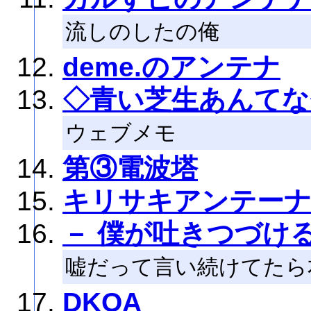
流しのしたの俺
deme.のアンテナ
◇青い芝生あんてな
ウェブメモ
第③電波塔
キリサキアンテー
－ 僕が吐きつづける
嘘だって言い続けてたら
DKOA