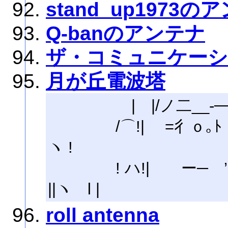
stand_up1973の
Q-banのアンテナ
ザ・コミュニケーシ
月が丘電波塔
| |/ノ二__‐──ｧ
/⌒!| =彳ｏ｡ﾄ￣ヽ
ヽ !
! ハ!| ー─ ’
||ヽ l |
roll antenna