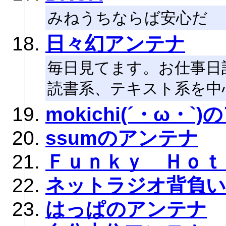
みねうちならば安心だ
日々幻アンテナ
毎日見てます。お仕事日
読書系、テキスト系を中
mokichi(´・ω・`
ssumのアンテナ
Ｆｕｎｋｙ Ｈｏｔ
ネットラジオ背負
はっぱのアンテナ