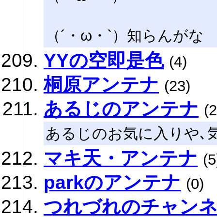
（´・ω・`）知らんがな
YYの空即是色
(4)
桐原アンテナ
(23)
あるじのアンテナ
(2
あるじのお気に入りや､
マキ天・アンテナ
(5
parkのアンテナ
(0)
つれづれのチャン