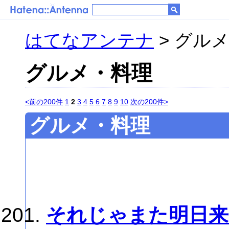
はてなアンテナ
> グル
グルメ・料理
<前の200件
1
2
3
4
5
6
7
8
9
10
次の200件>
グルメ・料理
それじゃまた明日