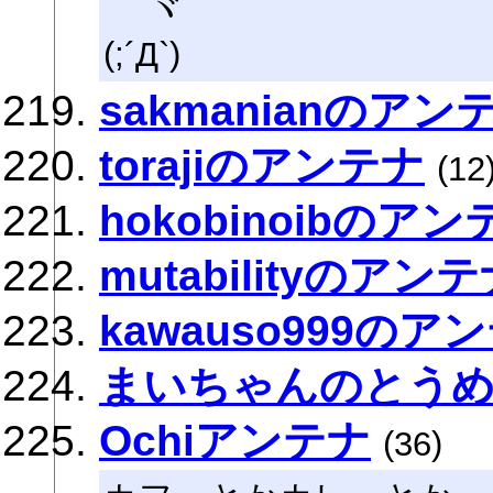
ヾ
(;´Д`)
sakmanianのアン
torajiのアンテナ
(12
hokobinoibのアン
mutabilityのアン
kawauso999のア
まいちゃんのとう
Ochiアンテナ
(36)