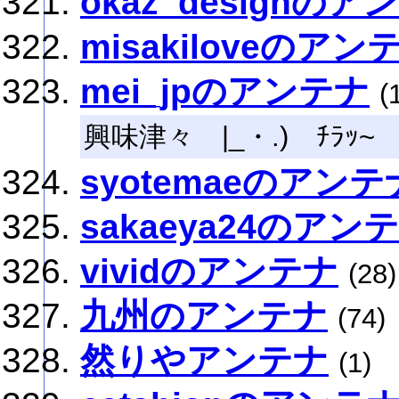
okaz_designのア
misakiloveのアン
mei_jpのアンテナ
(
興味津々 |_・.) ﾁﾗｯ~
syotemaeのアンテ
sakaeya24のアン
vividのアンテナ
(28)
九州のアンテナ
(74)
然りやアンテナ
(1)