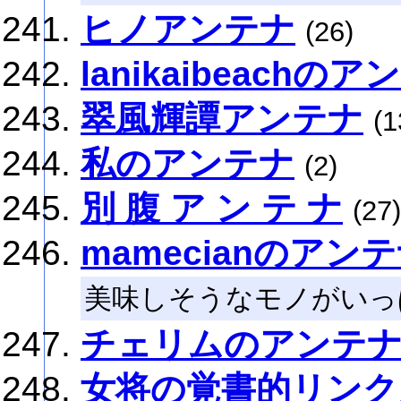
ヒノアンテナ
(26)
lanikaibeachの
翠風輝譚アンテナ
(1
私のアンテナ
(2)
別 腹 ア ン テ ナ
(27)
mamecianのアン
美味しそうなモノがいっ
チェリムのアンテ
女将の覚書的リンク