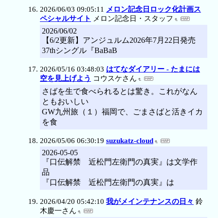
2026/06/03 09:05:11
メロン記念日ロック化計画ス
ペシャルサイト
メロン記念日・スタッフ
2026/06/02
【6/2更新】アンジュルム2026年7月22日発売
37thシングル『BaBaB
2026/05/16 03:48:03
はてなダイアリー - たまには
空を見上げよう
コウスケさん
さばを生で食べられるとは驚き。これがなん
ともおいしい
GW九州旅（１）福岡で、ごまさばと活きイカ
を食
2026/05/06 06:30:19
suzukatz-cloud
2026-05-05
『口伝解禁 近松門左衛門の真実』は文学作
品
『口伝解禁 近松門左衛門の真実』は
2026/04/20 05:42:10
我がメインテナンスの日々
鈴
木慶一さん