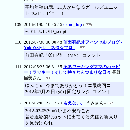
平均年齢14歳、21人からなるガールズユニッ
ト“X21”デビュー！
2013/01/03 10:45:56
cloud_top
»CELLULOID_script
2012/07/30 00:00:48
前田有紀オフィシャルブログ -
Yuki☆Style- - スタ☆ブロ -
前田有紀「釜山発」 (MV)+ コメント
2012/05/25 06:31:35
あるワーキングママのハッピ
ー！ラッキー！そして時々どんづまりな日々
長野
里美さん
ゆみこ on 今までありがとう！〓最終回〓
2012年5月22日 (火) | 固定リンク| コメント
2012/02/05 22:17:29
もえない。
うみさん
2012-02-05(Sun) いま不安なこと
著者近影的なカットに出てくる先住と新入り
を見分けられ