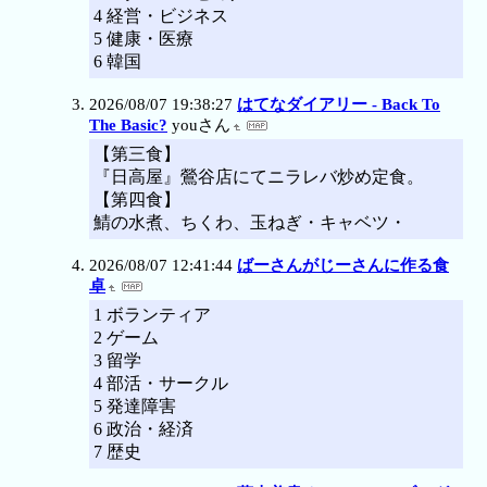
4 経営・ビジネス
5 健康・医療
6 韓国
2026/08/07 19:38:27
はてなダイアリー - Back To
The Basic?
youさん
【第三食】
『日高屋』鶯谷店にてニラレバ炒め定食。
【第四食】
鯖の水煮、ちくわ、玉ねぎ・キャベツ・
2026/08/07 12:41:44
ばーさんがじーさんに作る食
卓
1 ボランティア
2 ゲーム
3 留学
4 部活・サークル
5 発達障害
6 政治・経済
7 歴史