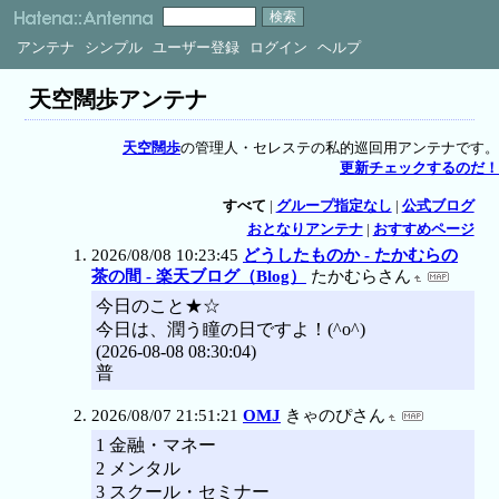
アンテナ
シンプル
ユーザー登録
ログイン
ヘルプ
天空闊歩アンテナ
天空闊歩
の管理人・セレステの私的巡回用アンテナです。
更新チェックするのだ！
すべて
|
グループ指定なし
|
公式ブログ
おとなりアンテナ
|
おすすめページ
2026/08/08 10:23:45
どうしたものか - たかむらの
茶の間 - 楽天ブログ（Blog）
たかむらさん
今日のこと★☆
今日は、潤う瞳の日ですよ！(^o^)
(2026-08-08 08:30:04)
普
2026/08/07 21:51:21
OMJ
きゃのぴさん
1 金融・マネー
2 メンタル
3 スクール・セミナー