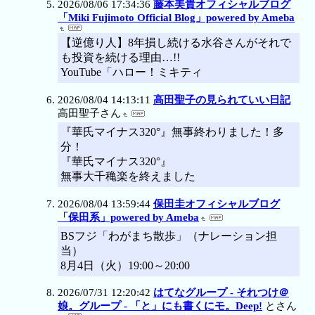
2026/08/06 17:34:36
藤本美貴オフィシャルブログ
「Miki Fujimoto Official Blog」powered by Ameba
【逆億り人】8年損し続ける水谷さんがそれで
も投資を続ける理由…!!
YouTube「ハロー！ミキティ
2026/08/04 14:13:11
高田聖子の見られていい日記
高田聖子さん
『華氏マイナス320°』無事終わりました！多
分！
『華氏マイナス320°』
無事大千穐楽を終えました
2026/08/04 13:59:44
保田圭オフィシャルブログ
「保田系」powered by Ameba
​BSフジ「わがまち散歩」（ナレーション担
当）
8月4日（火）19:00～20:00
2026/07/31 12:20:42
はてなグループ - それつけ＠
娘。グループ - 「と」にも書くにモ。Deep!
とさん