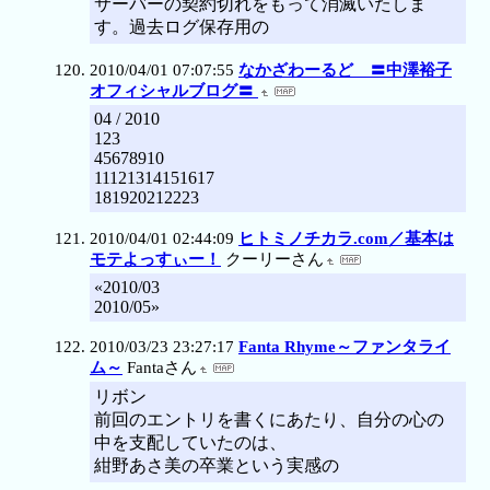
サーバーの契約切れをもって消滅いたしま
す。過去ログ保存用の
2010/04/01 07:07:55
なかざわーるど 〓中澤裕子
オフィシャルブログ〓
04 / 2010
123
45678910
11121314151617
181920212223
2010/04/01 02:44:09
ヒトミノチカラ.com／基本は
モテよっすぃー！
クーリーさん
«2010/03
2010/05»
2010/03/23 23:27:17
Fanta Rhyme～ファンタライ
ム～
Fantaさん
リボン
前回のエントリを書くにあたり、自分の心の
中を支配していたのは、
紺野あさ美の卒業という実感の