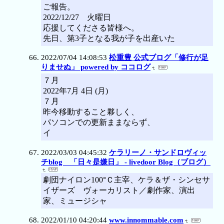
ご報告。
2022/12/27 火曜日
応援してくださる皆様へ。
先日、第3子となる我が子を出産いた
2022/07/04 14:08:53
松重豊 公式ブログ「修行が足
りませぬ」 powered by ココログ
７月
2022年7月 4日 (月)
７月
昨今移動すること夥しく、
パソコンでの更新ままならず、
イ
2022/03/03 04:45:32
ケラリーノ・サンドロヴィッ
チblog 「日々是嫌日」 - livedoor Blog（ブログ）
劇団ナイロン100°Ｃ主宰、ケラ＆ザ・シンセサ
イザーズ ヴォーカリスト／劇作家、演出
家、ミュージシャ
2022/01/10 04:20:44
www.innommable.com