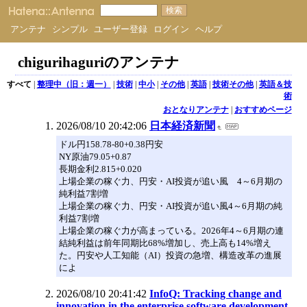
アンテナ
シンプル
ユーザー登録
ログイン
ヘルプ
chigurihaguriのアンテナ
すべて
|
整理中（旧：週一）
|
技術
|
中小
|
その他
|
英語
|
技術その他
|
英語＆技
術
おとなりアンテナ
|
おすすめページ
2026/08/10 20:42:06
日本経済新聞
ドル円158.78-80+0.38円安
NY原油79.05+0.87
長期金利2.815+0.020
上場企業の稼ぐ力、円安・AI投資が追い風 4～6月期の
純利益7割増
上場企業の稼ぐ力、円安・AI投資が追い風4～6月期の純
利益7割増
上場企業の稼ぐ力が高まっている。2026年4～6月期の連
結純利益は前年同期比68%増加し、売上高も14%増え
た。円安や人工知能（AI）投資の急増、構造改革の進展
によ
2026/08/10 20:41:42
InfoQ: Tracking change and
innovation in the enterprise software development