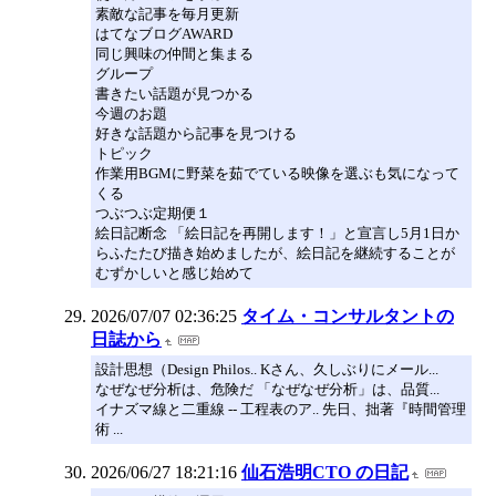
素敵な記事を毎月更新
はてなブログAWARD
同じ興味の仲間と集まる
グループ
書きたい話題が見つかる
今週のお題
好きな話題から記事を見つける
トピック
作業用BGMに野菜を茹でている映像を選ぶも気になって
くる
つぶつぶ定期便１
絵日記断念 「絵日記を再開します！」と宣言し5月1日か
らふたたび描き始めましたが、絵日記を継続することが
むずかしいと感じ始めて
2026/07/07 02:36:25
タイム・コンサルタントの
日誌から
設計思想（Design Philos.. Kさん、久しぶりにメール...
なぜなぜ分析は、危険だ 「なぜなぜ分析」は、品質...
イナズマ線と二重線 -- 工程表のア.. 先日、拙著『時間管理
術 ...
2026/06/27 18:21:16
仙石浩明CTO の日記