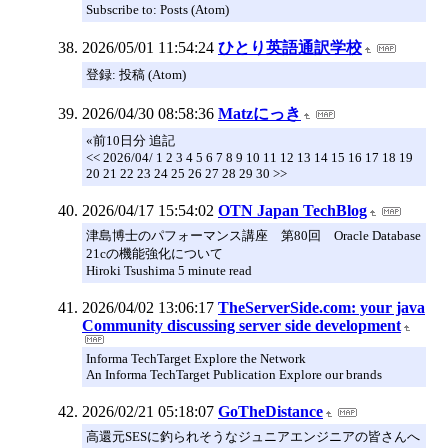
Subscribe to: Posts (Atom)
2026/05/01 11:54:24
ひとり英語通訳学校
登録: 投稿 (Atom)
2026/04/30 08:58:36
Matzにっき
«前10日分 追記
<< 2026/04/ 1 2 3 4 5 6 7 8 9 10 11 12 13 14 15 16 17 18 19
20 21 22 23 24 25 26 27 28 29 30 >>
2026/04/17 15:54:02
OTN Japan TechBlog
津島博士のパフォーマンス講座 第80回 Oracle Database
21cの機能強化について
Hiroki Tsushima 5 minute read
2026/04/02 13:06:17
TheServerSide.com: your java
Community discussing server side development
Informa TechTarget Explore the Network
An Informa TechTarget Publication Explore our brands
2026/02/21 05:18:07
GoTheDistance
高還元SESに釣られそうなジュニアエンジニアの皆さんへ