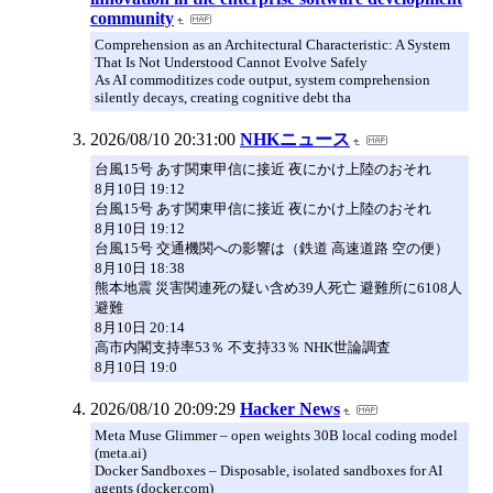
community
Comprehension as an Architectural Characteristic: A System
That Is Not Understood Cannot Evolve Safely
As AI commoditizes code output, system comprehension
silently decays, creating cognitive debt tha
2026/08/10 20:31:00
NHKニュース
台風15号 あす関東甲信に接近 夜にかけ上陸のおそれ
8月10日 19:12
台風15号 あす関東甲信に接近 夜にかけ上陸のおそれ
8月10日 19:12
台風15号 交通機関への影響は（鉄道 高速道路 空の便）
8月10日 18:38
熊本地震 災害関連死の疑い含め39人死亡 避難所に6108人
避難
8月10日 20:14
高市内閣支持率53％ 不支持33％ NHK世論調査
8月10日 19:0
2026/08/10 20:09:29
Hacker News
Meta Muse Glimmer – open weights 30B local coding model
(meta.ai)
Docker Sandboxes – Disposable, isolated sandboxes for AI
agents (docker.com)