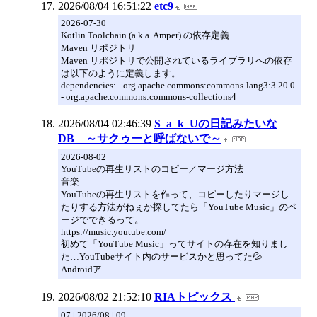
2026/08/04 16:51:22
etc9
2026-07-30
Kotlin Toolchain (a.k.a. Amper) の依存定義
Maven リポジトリ
Maven リポジトリで公開されているライブラリへの依存
は以下のように定義します。
dependencies: - org.apache.commons:commons-lang3:3.20.0
- org.apache.commons:commons-collections4
2026/08/04 02:46:39
S_a_k_Uの日記みたいな
DB ～サクゥーと呼ばないで～
2026-08-02
YouTubeの再生リストのコピー／マージ方法
音楽
YouTubeの再生リストを作って、コピーしたりマージし
たりする方法がねぇか探してたら「YouTube Music」のペ
ージでできるって。
https://music.youtube.com/
初めて「YouTube Music」ってサイトの存在を知りまし
た…YouTubeサイト内のサービスかと思ってた💦
Androidア
2026/08/02 21:52:10
RIAトピックス
07 | 2026/08 | 09