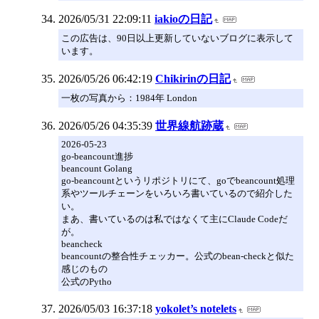
2026/05/31 22:09:11
iakioの日記
この広告は、90日以上更新していないブログに表示して
います。
2026/05/26 06:42:19
Chikirinの日記
一枚の写真から：1984年 London
2026/05/26 04:35:39
世界線航跡蔵
2026-05-23
go-beancount進捗
beancount Golang
go-beancountというリポジトリにて、goでbeancount処理
系やツールチェーンをいろいろ書いているので紹介した
い。
まあ、書いているのは私ではなくて主にClaude Codeだ
が。
beancheck
beancountの整合性チェッカー。公式のbean-checkと似た
感じのもの
公式のPytho
2026/05/03 16:37:18
yokolet’s notelets