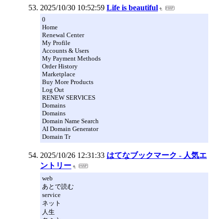
2025/10/30 10:52:59
Life is beautiful
0
Home
Renewal Center
My Profile
Accounts & Users
My Payment Methods
Order History
Marketplace
Buy More Products
Log Out
RENEW SERVICES
Domains
Domains
Domain Name Search
AI Domain Generator
Domain Tr
2025/10/26 12:31:33
はてなブックマーク - 人気エ
ントリー
web
あとで読む
service
ネット
人生