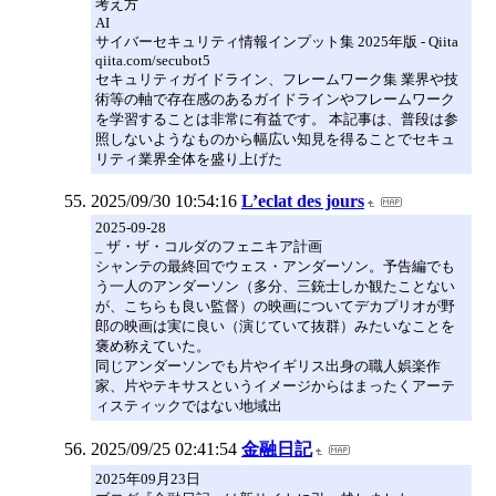
考え方
AI
サイバーセキュリティ情報インプット集 2025年版 - Qiita
qiita.com/secubot5
セキュリティガイドライン、フレームワーク集 業界や技
術等の軸で存在感のあるガイドラインやフレームワーク
を学習することは非常に有益です。 本記事は、普段は参
照しないようなものから幅広い知見を得ることでセキュ
リティ業界全体を盛り上げた
2025/09/30 10:54:16
L’eclat des jours
2025-09-28
_ ザ・ザ・コルダのフェニキア計画
シャンテの最終回でウェス・アンダーソン。予告編でも
う一人のアンダーソン（多分、三銃士しか観たことない
が、こちらも良い監督）の映画についてデカプリオが野
郎の映画は実に良い（演じていて抜群）みたいなことを
褒め称えていた。
同じアンダーソンでも片やイギリス出身の職人娯楽作
家、片やテキサスというイメージからはまったくアーテ
ィスティックではない地域出
2025/09/25 02:41:54
金融日記
2025年09月23日