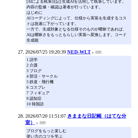
[AIによる執筆注記] 生成AIを活用して執筆しています。
内容の監修・確認は著者が行っています。
はじめに
AIコーディングによって、仕様から実装を生成するコス
トは急速に下がっています。
一方で、生成対象となる仕様そのものが曖昧であれば、
AIは曖昧さをもっともらしい実装へ変換します。コード
生成能
2026/07/25 19:20:39
NED-WLT
1 語学
2 介護
3 ブログ
4 部活・サークル
5 鉄道・飛行機
6 コスプレ
7 フィギュア
9 認知症
10 韓国語
2026/07/20 11:51:07
きままな日記帳（はてな分
室）
ブログをもっと楽しむ
使い方のコツを学ぶ