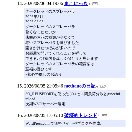
2026/08/06 04:19:06
まこにっき
ダークレッドのスプレーバラ
2026年8月
2026.08.03
ダークレッドのスプレーバラ
暑くなったせいか
店頭のお花の種類が少なくて
赤いスプレーバラを選びました
開きかけたつぼみが多いので
お部屋で開いてくれることを祈って
できるだけ室内を涼しく保とうと思います
ダークレッドのスプレーバラの花言葉は
至福の喜びです
«都心で癒しのお詣り
2026/08/05 21:05:46
methaneの日記
SO_REUSEPORTを使ったプロセス間負荷分散とgraceful
reload
次期WSGIサーバー選定
2026/08/05 17:05:10
破壊的トレンド
WordPress.com で無料サイトやブログを作成.