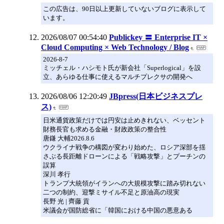
この広告は、90日以上更新していないブログに表示して
います。
2026/08/07 00:54:40
Publickey 〓 Enterprise IT ×
Cloud Computing × Web Technology / Blog
2026-8-7
ミッチェル・ハシモト氏が新会社「Superlogical」を設
立、あらゆる仕事に使えるマルチプレクサの開発へ
2026/08/06 12:20:49
JBpress(日本ビジネスプレ
ス)
日米通貨政策だけでは円安は止めきれない、ベッセント
財務長官も求める金融・財政政策の整合性
唐鎌 大輔2026.8.6
ウクライナ戦争の構図が変わり始めた、ロシア深部を揺
さぶる長距離ドローンによる「戦略攻撃」とプーチンの
誤算
深川 孝行
トランプ大統領がイランへの大規模攻撃に踏み切れない
二つの制約、迎撃ミサイル不足と原油高の現実
長野 光 | 齊藤 貢
米議会が国防総省に「韓国における中国の悪意ある