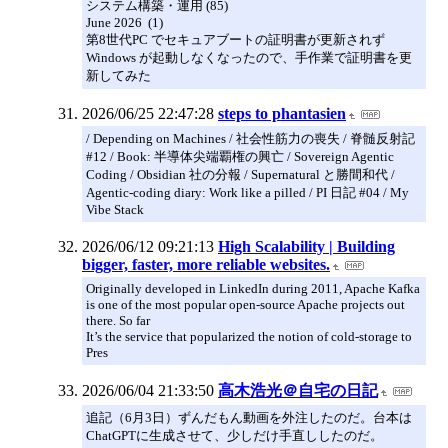
システム構築・運用 (85)
June 2026 (1)
第8世代PC でセキュアブートの証明書が更新されず
Windows が起動しなくなったので、手作業で証明書を更
新してみた
2026/06/25 22:47:28
steps to phantasien
/ Depending on Machines / 社会性筋力の喪失 / 脊髄反射記
#12 / Book: 半導体尖端覇権の興亡 / Sovereign Agentic
Coding / Obsidian 社の分報 / Supernatural と勝間和代 /
Agentic-coding diary: Work like a pilled / PI 日記 #04 / My
Vibe Stack
2026/06/12 09:21:13
High Scalability | Building
bigger, faster, more reliable websites.
Originally developed in LinkedIn during 2011, Apache Kafka
is one of the most popular open-source Apache projects out
there. So far
It’s the service that popularized the notion of cold-storage to
Pres
2026/06/04 21:33:50
高木浩光＠自宅の日記
追記（6月3日）ずんだもん動画を外注したのだ。台本は
ChatGPTに生成させて、少しだけ手直ししたのだ。