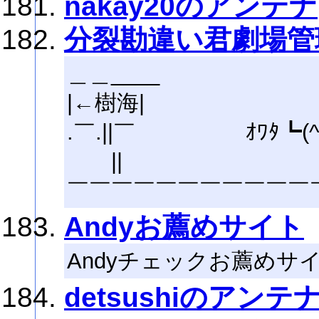
nakay20のアンテナ
分裂勘違い君劇場管
＿＿____
|←樹海|
.￣.||￣ ｵﾜﾀ┗(^o
|| ┏
￣￣￣￣￣￣￣￣￣￣￣
Andyお薦めサイト
Andyチェックお薦めサ
detsushiのアンテ