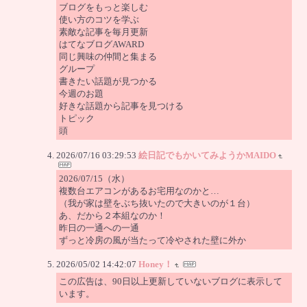
ブログをもっと楽しむ
使い方のコツを学ぶ
素敵な記事を毎月更新
はてなブログAWARD
同じ興味の仲間と集まる
グループ
書きたい話題が見つかる
今週のお題
好きな話題から記事を見つける
トピック
頭
2026/07/16 03:29:53
絵日記でもかいてみようかMAIDO
2026/07/15（水）
複数台エアコンがあるお宅用なのかと…
（我が家は壁をぶち抜いたので大きいのが１台）
あ、だから２本組なのか！
昨日の一通への一通
ずっと冷房の風が当たって冷やされた壁に外か
2026/05/02 14:42:07
Honey！
この広告は、90日以上更新していないブログに表示して
います。