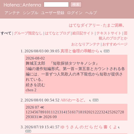
アンテナ
シンプル
ユーザー登録
ログイン
ヘルプ
はてなダイアリー - たまご泥棒。
すべて
|
グループ指定なし
|
はてなとブログ
|
絵日記サイト
|
テキストサイト
|
芸
能人のブログとか
おとなりアンテナ
|
おすすめページ
2026/08/03 00:39:05
真理と倫理の乖離から
2026-08-02
舞城王太郎 『短歌探偵タツヤキノシタ』
5編の連作短編形式。第一首～第五首とカウントされる各
編には、一首ずつ人気歌人の木下龍也から短歌が提供さ
れている。
続きを読む
chen 2
2026/08/01 00:54:52
ABSわーるど。
2026 07 ≪
12345678910111213141516171819202122232425262728
293031≫ 2026 09
2026/07/19 15:41:57
ゆ う さ ん の だ ら だ ら 書 く よ