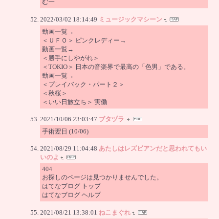
む一
2022/03/02 18:14:49
ミュージックマシーン
動画一覧→
＜ＵＦＯ＞ ピンクレディー→
動画一覧→
＜勝手にしやがれ＞
＜TOKIO＞ 日本の音楽界で最高の「色男」である。
動画一覧→
＜プレイバック・パート２＞
＜秋桜＞
＜いい日旅立ち＞ 実働
2021/10/06 23:03:47
ブタヅラ
手術翌日 (10/06)
2021/08/29 11:04:48
あたしはレズビアンだと思われてもい
いのよ
404
お探しのページは見つかりませんでした。
はてなブログ トップ
はてなブログ ヘルプ
2021/08/21 13:38:01
ねこまぐれ