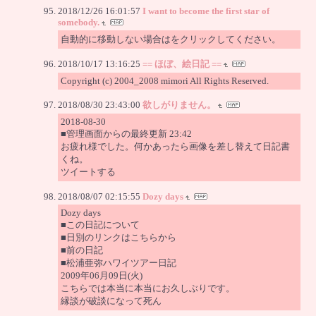
2018/12/26 16:01:57
I want to become the first star of
somebody.
自動的に移動しない場合はをクリックしてください。
2018/10/17 13:16:25
== ほぼ、絵日記 ==
Copyright (c) 2004_2008 mimori All Rights Reserved.
2018/08/30 23:43:00
欲しがりません。
2018-08-30
■管理画面からの最終更新 23:42
お疲れ様でした。何かあったら画像を差し替えて日記書
くね。
ツイートする
2018/08/07 02:15:55
Dozy days
Dozy days
■この日記について
■日別のリンクはこちらから
■前の日記
■松浦亜弥ハワイツアー日記
2009年06月09日(火)
こちらでは本当に本当にお久しぶりです。
縁談が破談になって死ん