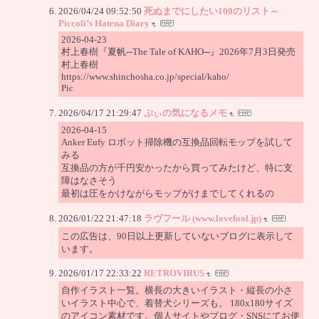
2026/04/24 09:52:50
死ぬまでにしたい100のリスト～
Piccoli’s Hatena Diary
2026-04-23
村上春樹『夏帆─The Tale of KAHO─』2026年7月3日発売
村上春樹
https://www.shinchosha.co.jp/special/kaho/
Pic
2026/04/17 21:29:47
ぷぃの気になるメモ
2026-04-15
Anker Eufy ロボット掃除機の互換品回転モップを試して
みる
互換品の方が千円安かったから買ってみたけど、特に支
障はなさそう
最初は圧をかけながらモップがけまでしてくれるの
2026/01/22 21:47:18
ラヴフール (www.lovefool.jp)
この広告は、90日以上更新していないブログに表示して
います。
2026/01/17 22:33:22
RETROVIRUS
自作イラスト一覧。横長の大きいイラスト・縦長の小さ
いイラスト中心で、着替犬シリーズも。 180x180サイズ
のアイコン素材です。個人サイトやブログ・SNSにてお使