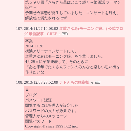
第５９８回「きらきら星はどこで輝く～第四話 フーマン
誕生～」
予期せぬ事態が発生していました。コンサートを終え、
解放感で満たされるはず
2014/11/27 19:08:02
道重さゆみ(モーニング娘。) 公式ブロ
グ 最新記事 - GREE
卒業
2014.11.26
横浜アリーナコンサートにて、
道重さゆみはモーニング娘。を卒業しました。
4月29日に卒業発表して、そのときに
『あと半年でたくさんファンのみんなと楽しい思い出を
作りたいな
2013/12/03 23:52:09
テトんちの晩御飯
〓
ブログ
パスワード認証
閲覧するには管理人が設定した
パスワードの入力が必要です。
管理人からのメッセージ
閲覧パスワード
Copyright © since 1999 FC2 inc.