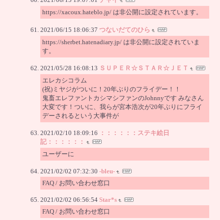
https://xacoux.hateblo.jp/ は非公開に設定されています。
2021/06/15 18:06:37
つないだてのひら
https://sherbet.hatenadiary.jp/ は非公開に設定されていま
す。
2021/05/28 16:08:13
ＳＵＰＥＲ☆ＳＴＡＲ☆ＪＥＴ
エレカシコラム
(祝)ミヤジがついに！20年ぶりのフライデー！！
鬼畜エレファントカシマシファンのJohnnyです みなさん
大変です！ついに、我らが宮本浩次が20年ぶりにフライ
デーされるという大事件が
2021/02/10 18:09:16
：：：：：：ステキ絵日
記：：：：：：
ユーザーに
2021/02/02 07:32:30
-bleu-
FAQ / お問い合わせ窓口
2021/02/02 06:56:54
Star*s
FAQ / お問い合わせ窓口