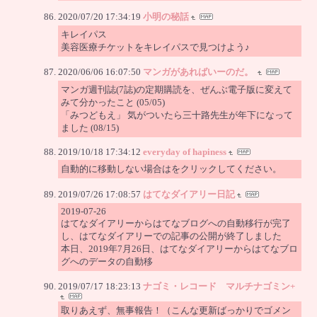
2020/07/20 17:34:19
小明の秘話
キレイパス
美容医療チケットをキレイパスで見つけよう♪
2020/06/06 16:07:50
マンガがあればいーのだ。
マンガ週刊誌(7誌)の定期購読を、ぜんぶ電子版に変えて
みて分かったこと (05/05)
「みつどもえ」 気がついたら三十路先生が年下になって
ました (08/15)
2019/10/18 17:34:12
everyday of hapiness
自動的に移動しない場合はをクリックしてください。
2019/07/26 17:08:57
はてなダイアリー日記
2019-07-26
はてなダイアリーからはてなブログへの自動移行が完了
し、はてなダイアリーでの記事の公開が終了しました
本日、2019年7月26日、はてなダイアリーからはてなブロ
グへのデータの自動移
2019/07/17 18:23:13
ナゴミ・レコード マルチナゴミン+
取りあえず、無事報告！（こんな更新ばっかりでゴメン