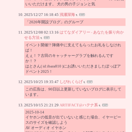
いいただけます。 犬の男の子ジョンと気
2025/12/27 16:18:45
浅瀬深海
「2026年開設ブログ」のグループ
2025/12/08 02:13:16
はてなダイアリー - あなたを振り向か
せる方法
イベント開催!? 陣痛中に支えてもらったお礼をしなけれ
ば！
えぇ！？古田のキャッチャーグラブを触れるんです
か！？
はとさん( id:ibara810 )にお誘いいただきましたぽっぽア
ドベント2025！
2025/10/25 19:35:47
しびれくらげ
この広告は、90日以上更新していないブログに表示して
います。
2025/10/15 21:21:29
ARTIFACT@ハテナ系
2025-10-14
イヤホンの低音が出ていないと感じた場合、イヤーピー
スのサイズを確認しよう
AV オーディオ イヤホン