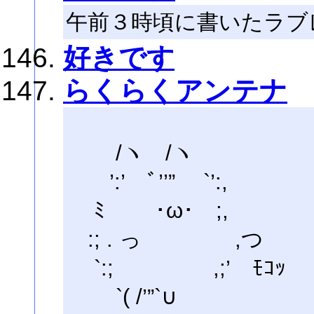
午前３時頃に書いたラブ
好きです
らくらくアンテナ
/ヽ /ヽ
’:’ ﾞ’’” `’:,
ﾐ ･ω･ ;,
:; . っ ,つ
`:; ,;’ ﾓｺｯ
`( /’”`∪