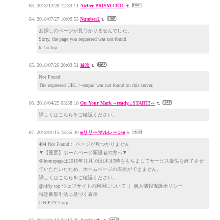
2018/12/26 12:33:11
Atelier PRISM CEIL
2018/07/27 10:09:53
Number2
お探しのページが見つかりませんでした。
Sorry, the page you requested was not found.
hi-ho top
2018/07/26 20:03:51
目次
Not Found
The requested URL /~tenpu/ was not found on this server.
2018/04/25 03:38:18
On Your Mark～ready...START!～
詳しくはこちらをご確認ください。
2018/01/15 18:35:30
■リリーマルレーン■
404 Not Found： ページが見つかりません
▼【重要】ホームページ開設者の方へ▼
＠homepageは2016年11月10日(木)15時をもちましてサービス提供を終了させ
ていただいたため、ホームページの表示ができません。
詳しくはこちらをご確認ください。
@nifty top ウェブサイトの利用について ｜ 個人情報保護ポリシー
特定商取引法に基づく表示
©NIFTY Corp