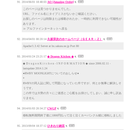
2014/06/01 18:48:03
AO [Amazing Order]
このページは見つかりませんでした。
URL、ファイル名にタイプミスがないかご確認ください。
お探しのページは削除または移動されたか、一時的に利用できない可能性が
あります。
≫ アルファインターネットへ戻る
2014/04/01 00:20:14
久坂宗次のホームページ（ＧＥＡＲ－Ｚ）
Apache/1.3.42 Server at hx.sakura.ne.jp Port 80
2014/01/24 23:21:17
◆ Dragon Kitchen ◆
◆ D r a g o n K i t c h e n - I N F O R M A T I O N ◆ since 2006.02.11 -
lastupdate 2014.1.24
●RWBY MOONLIGHTについてのおしらせ●
*
RWBYの同人誌に関して問題になっていた件ですが、何とか無事に解決しそ
うです。
この件では大勢の方々にご迷惑とご心配をお掛けしてしまい、誠に申し訳あ
りません
2014/01/03 20:34:27
CWGP
移転無料期間終了後に1800円払って泣く泣くカーバンクル鯖に移転しました
2013/09/04 18:37:12
ひきわり納豆