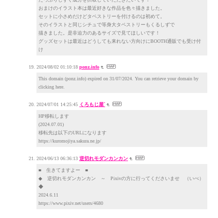
おまけのイラスト本は最近好きな作品を色々描きました。
セットに小さめだけどタペストリーを付けるのは初めて。
そのイラストと同じシチュで等身大タペストリーもくるしずで
描きました。是非迫力のあるサイズで見てほしいです！
グッズセットは最近はどうしても来れない方向けにBOOTH通販でも受け付
け
2024/08/02 01:10:18
ponz.info
This domain (ponz.info) expired on 31/07/2024. You can retrieve your domain by
clicking here.
2024/07/01 14:25:45
くろもじ屋´
HP移転します
(2024.07.01)
移転先は以下のURLになります
https://kuromojiya.sakura.ne.jp/
2024/06/13 06:36:13
逆切れモダンカンカン
■ 生きてますよー ■
◆ 逆切れモダンカンカン ～ Pixivの方に行ってくださいませ （いべ）
◆
2024.6.11
https://www.pixiv.net/users/4680