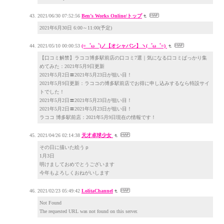
2021/06/30 07:52:56
Ben’s Works Online/トップ
2021年6月30日 6:00～11:00(予定)
2021/05/10 00:00:53
(=゜ω゜)ノ【オシャバン】ヽ(゜ω゜=)
【口コミ解禁】ラココ博多駅前店の口コミ7選｜気になる口コミばっかり集
めてみた：2021年5月9日更新
2021年5月2日〓2021年5月23日が狙い目！
2021年5月9日更新：ラココの博多駅前店でお得に申し込みするなら特設サイ
トでした！
2021年5月2日〓2021年5月23日が狙い目！
2021年5月2日〓2021年5月23日が狙い目！
ラココ 博多駅前店：2021年5月9日現在の情報です！
2021/04/26 02:14:38
天才卓球少女
その日に描いた絵うｐ
1月3日
明けましておめでとうございます
今年もよろしくおねがいします
2021/02/23 05:49:42
LolitaChannel
Not Found
The requested URL was not found on this server.