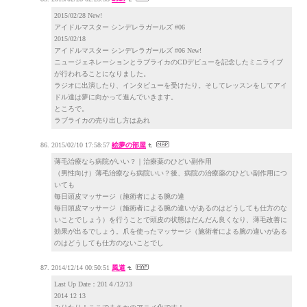
2015/02/28 New!
アイドルマスター シンデレラガールズ #06
2015/02/18
アイドルマスター シンデレラガールズ #06 New!
ニュージェネレーションとラブライカのCDデビューを記念したミニライブ
が行われることになりました。
ラジオに出演したり、インタビューを受けたり。そしてレッスンをしてアイ
ドル達は夢に向かって進んでいきます。
ところで。
ラブライカの売り出し方はあれ
2015/02/10 17:58:57
絵夢の部屋
薄毛治療なら病院がいい？｜治療薬のひどい副作用
（男性向け）薄毛治療なら病院いい？後、病院の治療薬のひどい副作用につ
いても
毎日頭皮マッサージ（施術者による腕の違
毎日頭皮マッサージ（施術者による腕の違いがあるのはどうしても仕方のな
いことでしょう）を行うことで頭皮の状態はだんだん良くなり、薄毛改善に
効果が出るでしょう。爪を使ったマッサージ（施術者による腕の違いがある
のはどうしても仕方のないことでし
2014/12/14 00:50:51
風道
Last Up Date：201４/12/13
2014 12 13