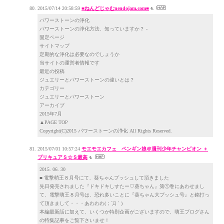
2015/07/14 20:58:59
■ねんどじゃむnendojam.com■
パワーストーンの浄化
パワーストーンの浄化方法、知っていますか？ -
固定ページ
サイトマップ
定期的な浄化は必要なのでしょうか
当サイトの運営者情報です
最近の投稿
ジュエリーとパワーストーンの違いとは？
カテゴリー
ジュエリーとパワーストーン
アーカイブ
2015年7月
▲PAGE TOP
Copyright(C)2015 パワーストーンの浄化 All Rights Reserved.
2015/07/01 10:57:24
モエモエカフェ ペンギン娘＠週刊少年チャンピオン ＋
プリキュアＳ☆Ｓ最高
2015. 06. 30
■ 電撃萌王８月号にて、葵ちゃんプッシュして頂きました
先日発売されました『ドキドキしすたー♡葵ちゃん』第①巻にあわせまし
て、電撃萌王８月号は、恐れ多いことに『葵ちゃん大プッシュ号』と銘打っ
て頂きまして・・・あわわわ(；´Д｀)
本編最新話に加えて、いくつか特別企画がございますので、萌王ブログさん
の特集記事をご覧下さいませ！