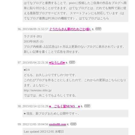
はてなブログと連携することで、pixivに投稿したご自身の作品をブログへ簡
単に貼り付けることができます。はてなブログとは、だれでも無料で楽に使
える最新型ブログサービスです。 スマートフォンにも対応しています（は
てなブログ連携はPC向けの機能です）。はてなブログはこちら
2013/08/09 21:55:57
ぐうたらさん家のたわごと(仮)
ラクガキ (91)
2013年08月 (1)
ブログ内検索-上記広告は1ヶ月以上更新のないブログに表示されています。
新しい記事を書くことで広告を消せます。
2013/05/04 22:21:36
■なうしの■
■5/4
どもも、お久しぶりですしのづかです。
このたびブログを作ることにしましたので、これからの更新はこちらになり
ます。よしなに～。
http://nowsino.sblo.jp/
ではでは、向こうでもよろしくでする。
2013/02/14 12:51:29
■ ごもく堂NEWS ■
■ 現在、新ブログおためし公開中です～。
2012/12/05 10:04:56
under80.com
Last updated 2012/12/05 水曜日