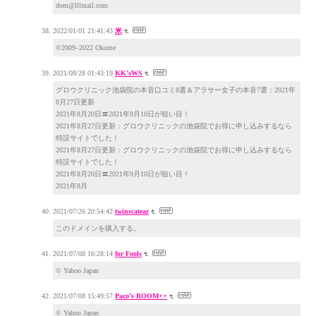
dom@lllmail.com
2022/01/01 21:41:43
米
©2009–2022 Okome
2021/08/28 01:43:19
KK’sWS
グロウクリニック池袋院の本音口コミ8選＆アラサー女子の本音7選：2021年
8月27日更新
2021年8月20日〓2021年9月10日が狙い目！
2021年8月27日更新：グロウクリニックの池袋院でお得に申し込みするなら
特設サイトでした！
2021年8月27日更新：グロウクリニックの池袋院でお得に申し込みするなら
特設サイトでした！
2021年8月20日〓2021年9月10日が狙い目！
2021年8月
2021/07/26 20:54:42
twinscatear
このドメインを購入する。
2021/07/08 16:28:14
for Fools
© Yahoo Japan
2021/07/08 15:49:57
Paco’s ROOM++
© Yahoo Japan