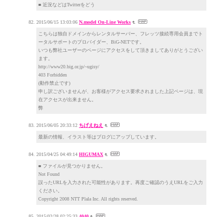
■ 近況などはTwitterをどう
2015/06/15 13:03:06
N.model On-Line Works
こちらは独自ドメインからレンタルサーバー、フレッツ接続専用会員までト
ータルサポートのプロバイダー、BiG-NETです。
いつも弊社ユーザーのページにアクセスをして頂きましてありがとうござい
ます。
http://www20.big.or.jp/~ugisy/
403 Forbidden
(動作禁止です)
申し訳ございませんが、お客様がアクセス要求されました上記ページは、現
在アクセスが出来ません。
弊
2015/06/05 20:33:12
ちげえねえ
最新の情報、イラスト等はブログにアップしています。
2015/04/25 04:49:14
HIGUMAX
■ ファイルが見つかりません。
Not Found
誤ったURLを入力された可能性があります。再度ご確認のうえURLをご入力
ください。
Copyright 2008 NTT Plala Inc. All rights reserved.
2015/02/28 02:25:33
4040