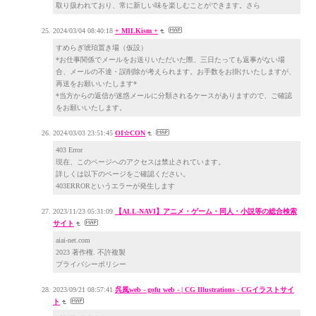
取り扱われており、常に新しい味を楽しむことができます。さら
2024/03/04 08:40:18
+ MILKism +
すめらぎ琥珀置き場（仮設）
*お仕事関係でメールをお送りいただいた際、三日たっても返事がない場
合、メールの不達・誤削除が考えられます。お手数をお掛けいたしますが、
再送をお願いいたします*
*当方からの返信が迷惑メールに分類されるケースがありますので、ご確認
をお願いいたします。
2024/03/03 23:51:45
OI☆CON
403 Error
現在、このページへのアクセスは禁止されています。
詳しくは以下のページをご確認ください。
403ERRORというエラーが発生します
2023/11/23 05:31:09
【ALL-NAVI】アニメ・ゲーム・同人・小説等の総合検索
サイト
aiai-net.com
2023 著作権. 不許複製
プライバシーポリシー
2023/09/21 08:57:41
呉風web - gofu web - | CG Illustrations - CGイラストサイ
ト