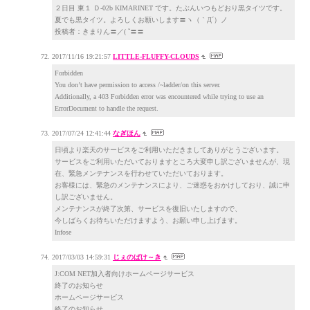
２日目 東１ Ｄ-02b KIMARINET です。たぶんいつもどおり黒タイツです。
夏でも黒タイツ。よろしくお願いします〓ヽ（｀Д´）ノ
投稿者：きまりん〓／( ˘〓〓
2017/11/16 19:21:57
LITTLE-FLUFFY-CLOUDS
Forbidden
You don’t have permission to access /~ladder/on this server.
Additionally, a 403 Forbidden error was encountered while trying to use an
ErrorDocument to handle the request.
2017/07/24 12:41:44
なぎほん
日頃より楽天のサービスをご利用いただきましてありがとうございます。
サービスをご利用いただいておりますところ大変申し訳ございませんが、現
在、緊急メンテナンスを行わせていただいております。
お客様には、緊急のメンテナンスにより、ご迷惑をおかけしており、誠に申
し訳ございません。
メンテナンスが終了次第、サービスを復旧いたしますので、
今しばらくお待ちいただけますよう、お願い申し上げます。
Infose
2017/03/03 14:59:31
じぇのばけ～き
J:COM NET加入者向けホームページサービス
終了のお知らせ
ホームページサービス
終了のお知らせ