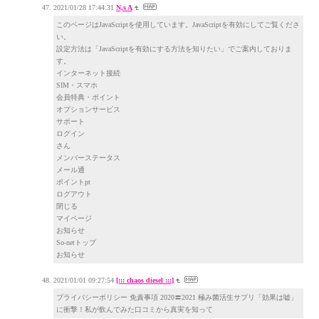
2021/01/28 17:44:31
N,s A
このページはJavaScriptを使用しています。JavaScriptを有効にしてご覧くださ
い。
設定方法は「JavaScriptを有効にする方法を知りたい」でご案内しておりま
す。
インターネット接続
SIM・スマホ
会員特典・ポイント
オプションサービス
サポート
ログイン
さん
メンバーステータス
メール通
ポイントpt
ログアウト
閉じる
マイページ
お知らせ
So-netトップ
お知らせ
2021/01/01 09:27:54
[::: chaos diesel :::]
プライバシーポリシー 免責事項 2020〓2021 極み菌活生サプリ「効果は嘘」
に衝撃！私が飲んでみた口コミから真実を知って