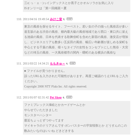
三c( っ・ェ・)っインデックスとか黒子とかオルソラがお気に入り
ISオンリーは「第一回織斑一夏
2011/04/16 19:49:54
みけこ堂
東京の風俗を探せるサイト、フーベスト。若い女の子の揃った風俗店が多い
道玄坂のある渋谷の風俗、都内最大級の風俗地域であり西口・東口共に栄え
る池袋の風俗、日本を代表する歌舞伎町を含めた新宿の風俗、激安店が増加
し、ビジネスエリアも数多い五反田の風俗、幅広い年齢層が楽しめる栄町を
中心とする千葉の風俗、様々なタイプの女性をコンセプトにした熊谷・大宮
などの埼玉の風俗、一大風俗都市の関内・曙町のある横浜の風俗な
2011/03/22 14:34:21
ももきゅ～
■ ファイルが見つかりません。
誤ったURLを入力された可能性があります。再度ご確認のうえURLをご入力
ください。
Copyright 2008 NTT Plala Inc. All rights reserved.
2011/01/07 02:31:42
Pet Shop
ファミプレックス挿絵とかカードゲームとか
やらせていただきました
モンスターハンター
最近ちょっとずつやってます
マイキャラのドリアさんです-ガンバスターの宇宙怪獣とか どうすんのこの
数みたいなのはいいね どきどきする