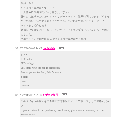
登録１分！
＞＞面接・履歴書不要！＜＜
「夏休みに短期間でパッと稼ぎたいなぁ」
夏休みに短期でのアルバイトやリゾートバイト、隙間時間にできるバイトな
どがあればいいですよね！そこでこちらでは短期で働けるバイトやリゾート
バイトをご紹介します！
夏休みに短期でバイト探しってどのサービスやアプリがいいんだろうと思い
ますよね。
今はバイトの登録が簡単にできて面接や履歴書が不要の
2022/04/28 06:14:45
rumblefish
q-orbit
1.5M ratings
277k ratings
See, that’s what the app is perfect for.
Sounds perfect Wahhhh, I don’t wanna
q-orbit
Posts
Archive
2022/01/20 12:21:46
あずまや松風
このドメインの購入をご希望の方は下記のメールアドレスよりご連絡くださ
い。
If you are interested in purchasing this domain, please contact us using the email
address below.