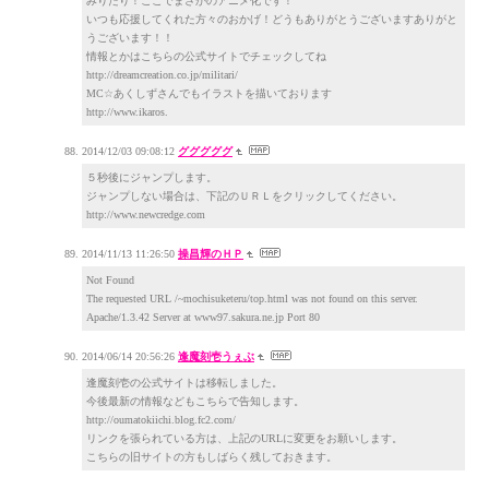
みりたり！ここでまさかのアニメ化です！
いつも応援してくれた方々のおかげ！どうもありがとうございますありがと
うございます！！
情報とかはこちらの公式サイトでチェックしてね
http://dreamcreation.co.jp/militari/
MC☆あくしずさんでもイラストを描いております
http://www.ikaros.
2014/12/03 09:08:12
グググググ
５秒後にジャンプします。
ジャンプしない場合は、下記のＵＲＬをクリックしてください。
http://www.newcredge.com
2014/11/13 11:26:50
操昌輝のＨＰ
Not Found
The requested URL /~mochisuketeru/top.html was not found on this server.
Apache/1.3.42 Server at www97.sakura.ne.jp Port 80
2014/06/14 20:56:26
逢魔刻壱うぇぶ
逢魔刻壱の公式サイトは移転しました。
今後最新の情報などもこちらで告知します。
http://oumatokiichi.blog.fc2.com/
リンクを張られている方は、上記のURLに変更をお願いします。
こちらの旧サイトの方もしばらく残しておきます。