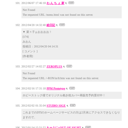
2012/06/07 17:46:18
わ ん ち ょ 家
Not Found
The requested URL /menu.html was not found on this server.
2012/04/20 14:32:40
絵日記
▼ 菜々子ぉおおおお！
[174]
みおん
投稿日：2012/04/20 04:14:31
[ コメント ]
[作者用]
2012/02/27 14:02:27
ZEROPLUS
Not Found
The requested URL /~RON/in/fr.htm was not found on this server.
2012/02/16 17:31:18
PPM Prototype
ホビーストック様でオリジナル抱き枕カバー再販売予約受付中！
2012/02/02 01:35:04
STUDIO SIGE
これまでのDTIのホームページサービスの方は2月末にアクセスできなくなり
ますので、
2012/01/14 15:51:52
ちゅうに+OUT OF SIGHT