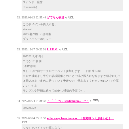
スポンサー広告
Comment(-)
2023/01/13 22:55:44
どてちん牧場
このドメインを購入する。
zive.net
2023 著作権. 不許複製
プライバシーポリシー
2022/12/17 00:22:51
L.P.E.G.
2022年12月16日
コミケ101新刊
[活動情報]
久しぶりに自サークルでイベント参加します。二日目東K28b
コロナ以前より半分の規模開催とのことで縮小搬入になりますが縮小にして
は見込みより多めに持っていく予定なので是非来てください٩(๑❛ᴗ❛；)۶分厚
いのですよ
サンプルや詳細は追ってpixivに投稿の予定です。
2022/07/24 04:31:38
・゜゜・*:.。studiohuan.。.:*・
2022/07/22
2022/06/24 09:16:30
■ far away from home ■ ［生野唯うぇぶさいと］
＼今すぐバイトをお探しなら／