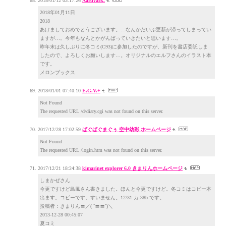
2018/01/12 03:17:26
Aardvark.
2018年01月11日
2018
あけましておめでとうございます。…なんかだいぶ更新が滞ってしまってい
ますが…。今年もなんとかがんばっていきたいと思います…。
昨年末は久しぶりに冬コミ(C93)に参加したのですが、新刊を書店委託しま
したので、よろしくお願いします…。オリジナルのエルフさんのイラスト本
です。
メロンブックス
2018/01/01 07:40:10
E.G.V.+
Not Found
The requested URL /d/diary.cgi was not found on this server.
2017/12/28 17:02:59
ぱぐぱぐまぐぅ 空中幼彩 ホームページ
Not Found
The requested URL /login.htm was not found on this server.
2017/12/21 18:24:38
kimarinet explorer 6.0 きまりんホームページ
しまかぜさん
今更ですけど島風さん書きました。ほんと今更ですけど。冬コミはコピー本
出ます。コピーです。すいません。12/31 カ-38b です。
投稿者：きまりん〓／( ˘〓〓˘)＼
2013-12-28 00:45:07
夏コミ