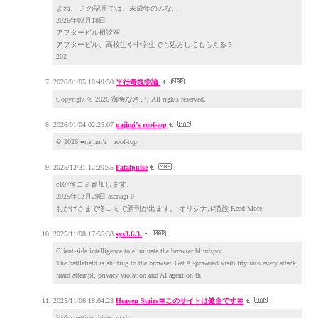
よね。 この記事では、未成年のみな...
2026年03月18日
アフターピル相談室
アフターピル、高校生や中学生でも処方してもらえる？
202
2026/01/05 10:49:50
平行奇塊学論
Copyright © 2026 御免なさい, All rights reserved.
2026/01/04 02:25:07
najimi’s roof-top
© 2026 ■najimi's roof-top.
2025/12/31 12:20:55
Fatalpulse
c107冬コミ参加します。
2025年12月29日 asanagi 0
おかげさまで冬コミで新刊が出ます。 オリジナル猫族 Read More
2025/11/08 17:55:38
sys3.6.3.
Client-side intelligence to eliminate the browser blindspot
The battlefield is shifting to the browser. Get AI-powered visibility into every attack,
fraud attempt, privacy violation and AI agent on th
2025/11/06 18:04:23
Heaven Stairs〓このサイトは健全です〓
We’re getting things ready