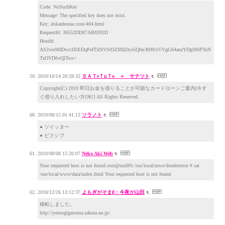
Code: NoSuchKey
Message: The specified key does not exist.
Key: dokanhouse.com/404.html
RequestId: 36552DD07AB8392D
HostId:
AS2wn9fdDwv3ZtEDqPeITiDtVS03ZMIjDyz5Q6n/B09i1UVgG64anzYDgM6PToN
TzOVDfwQlTws=
2019/10/14 20:28:32
ＳＡＴeＴuＴo ＋ サテツト
Copyright(C) 2019 即日お金を借りることが可能なカードローンご案内[今す
ぐ借り入れしたい方OK!] All Rights Reserved.
2019/08/15 01:41:12
ソラノト
● ツイッター
● ピクシブ
2019/08/08 15:20:07
Neko Aki Web
Your requested host is not found.root@sss001:/usr/local/mws/dosdetector # cat
/usr/local/www/data/index.html Your requested host is not found.
2018/12/26 13:12:37
よもぎがそまβ：今夜が山田
移転しました。
http://yomogigasoma.sakura.ne.jp/