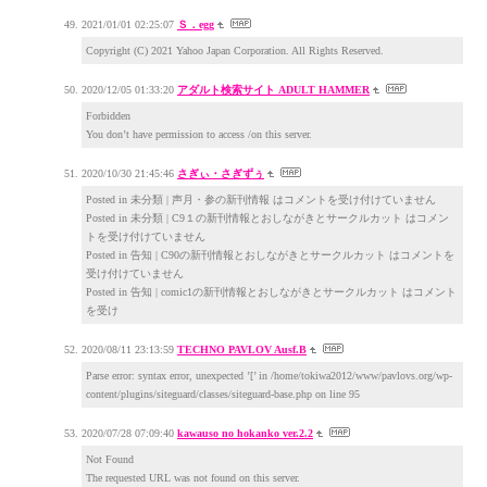
2021/01/01 02:25:07
Ｓ．egg
Copyright (C) 2021 Yahoo Japan Corporation. All Rights Reserved.
2020/12/05 01:33:20
アダルト検索サイト ADULT HAMMER
Forbidden
You don’t have permission to access /on this server.
2020/10/30 21:45:46
さぎぃ・さぎずぅ
Posted in 未分類 | 声月・参の新刊情報 はコメントを受け付けていません
Posted in 未分類 | C9１の新刊情報とおしながきとサークルカット はコメン
トを受け付けていません
Posted in 告知 | C90の新刊情報とおしながきとサークルカット はコメントを
受け付けていません
Posted in 告知 | comic1の新刊情報とおしながきとサークルカット はコメント
を受け
2020/08/11 23:13:59
TECHNO PAVLOV Ausf.B
Parse error: syntax error, unexpected ’[’ in /home/tokiwa2012/www/pavlovs.org/wp-
content/plugins/siteguard/classes/siteguard-base.php on line 95
2020/07/28 07:09:40
kawauso no hokanko ver.2.2
Not Found
The requested URL was not found on this server.