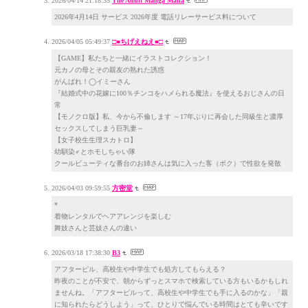
2026/04/14 21:18:35
The Adult Manga Mafia
2026年4月14日 サービス 2026年度 電話リレーサービス料について
2026/04/05 05:49:37
□■ちげえねえ■□
【GAME】私たちと一緒にイラストコレクション！
元カノの母とその親友の熟れた誘惑
がんばれ！◯イミーさん
『結婚式中の花嫁に100％チンコをハメられる魔法』を使えるおじさんの日
常
【モノクロ版】私、今から不倫します ～17年ぶりに再会した同級生と濃厚
セックスしてしまう巨乳妻～
【女子校生生理スカトロ】
幼馴染♂とホモしちゃい隊
クールビューティな番台のお姉さんは気に入った客（ボク）で性欲を発散
2026/04/03 09:59:55
方密堂
*
着物レンタルでヘアアレンジを楽しむ
舞妓さんと芸妓さんの違い
2026/03/18 17:38:30
B3
アフターピル、高校生や中学生でも処方してもらえる？
昨夜のことが不安で、朝からずっとスマホで検索している方もいるかもしれ
ませんね。「アフターピルって、高校生や中学生でも手に入るのかな」「親
に知られたらどうしよう」って、ひとりで悩んでいる時間はとても辛いです