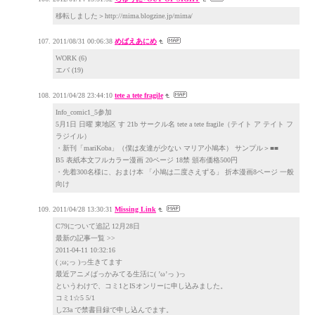
移転しました＞http://mima.blogzine.jp/mima/
2011/08/31 00:06:38
めばえあにめ
WORK (6)
エバ (19)
2011/04/28 23:44:10
tete a tete fragile
Info_comic1_5参加
5月1日 日曜 東地区 す 21b サークル名 tete a tete fragile（テイト ア テイト フ
ラジイル）
・新刊「mariKoba」（僕は友達が少ない マリア小鳩本） サンプル＞■■
B5 表紙本文フルカラー漫画 20ページ 18禁 頒布価格500円
・先着300名様に、おまけ本 「小鳩は二度さえずる」 折本漫画8ページ 一般
向け
2011/04/28 13:30:31
Missing Link
C79について追記 12月28日
最新の記事一覧 >>
2011-04-11 10:32:16
( ;ω;っ )っ生きてます
最近アニメばっかみてる生活に( ’ω’っ )っ
というわけで、コミ1とISオンリーに申し込みました。
コミ1☆5 5/1
し23a で禁書目録で申し込んでます。