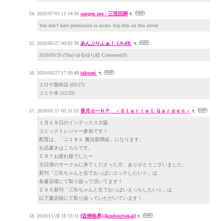
2020/07/07 11:14:56
sangen zoo / 三弦回胴
You don’t have permission to access /top.htm on this server.
2020/05/27 00:02:36
あんぷりふぁ！ 1.0-dB
2018/09/20 (Thu) ゆるゆり絵 Comment(0)
2020/03/27 17:09:40
takumi
エロゲ最終話 (03/27)
コミケ本 (12/29)
2020/01/17 05:31:51
香月☆一ＨＰ －Ｓｔａｒｌｅｔ Ｇａｒｄｅｎ－
１月１９日のインテックス大阪
コミックトレジャー参加です！
配置は、「ニ１８ｂ 魔法新撰組」になります。
お品書きはこちらです。
Ｃ９７お疲れ様でしたー
当日僕のサークルに来てくださった方、ありがとうございました。
新刊「三玖ちゃんと生でおっぱいエッチしたい☆」は
各書店様にて取り扱って頂いてます！
Ｃ９６新刊「三玖ちゃんと生でおっぱいえっちしたい☆」は
以下書店様にて取り扱っていただいています！
2019/11/28 16:13:11
[近傍租界]-[kinbouSokai]