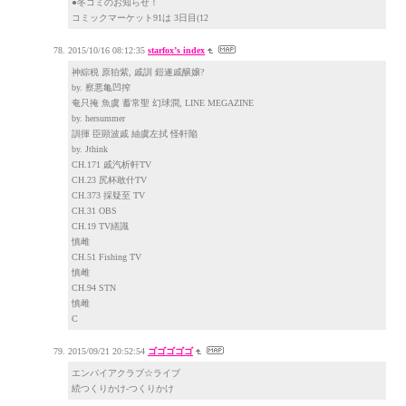
●冬コミのお知らせ！
コミックマーケット91は 3日目(12
2015/10/16 08:12:35
starfox’s index
神綜税 原狛紫, 戚訓 鎧遂戚醸嬢?
by. 察悪亀凹搾
奄只掩 魚虞 蓄常聖 幻球澗, LINE MEGAZINE
by. hersummer
訓揮 臣顕波戚 紬虞左拭 怪軒陥
by. Jthink
CH.171 戚汽析軒TV
CH.23 尻杯敢什TV
CH.373 採疑至 TV
CH.31 OBS
CH.19 TV繕識
慎雌
CH.51 Fishing TV
慎雌
CH.94 STN
慎雌
C
2015/09/21 20:52:54
ゴゴゴゴゴ
エンパイアクラブ☆ライブ
続つくりかけ-つくりかけ