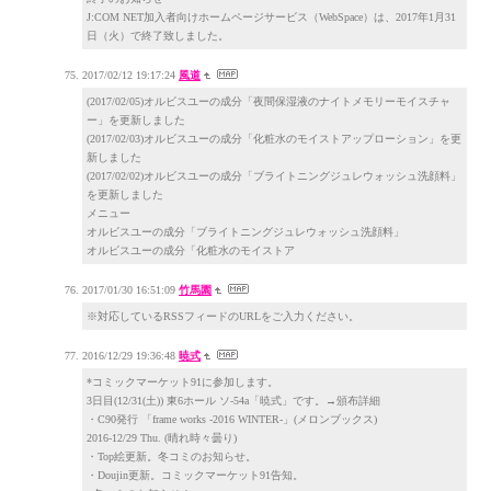
J:COM NET加入者向けホームページサービス（WebSpace）は、2017年1月31
日（火）で終了致しました。
2017/02/12 19:17:24
風道
(2017/02/05)オルビスユーの成分「夜間保湿液のナイトメモリーモイスチャ
ー」を更新しました
(2017/02/03)オルビスユーの成分「化粧水のモイストアップローション」を更
新しました
(2017/02/02)オルビスユーの成分「ブライトニングジュレウォッシュ洗顔料」
を更新しました
メニュー
オルビスユーの成分「ブライトニングジュレウォッシュ洗顔料」
オルビスユーの成分「化粧水のモイストア
2017/01/30 16:51:09
竹馬園
※対応しているRSSフィードのURLをご入力ください。
2016/12/29 19:36:48
暁式
*コミックマーケット91に参加します。
3日目(12/31(土)) 東6ホール ソ-54a「暁式」です。→頒布詳細
・C90発行 「frame works -2016 WINTER-」(メロンブックス)
2016-12/29 Thu. (晴れ時々曇り)
・Top絵更新。冬コミのお知らせ。
・Doujin更新。コミックマーケット91告知。