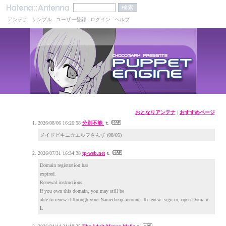
アンテナ
シンプル
ユーザー登録
ログイン
ヘルプ
おとなりアンテナ
|
おすすめページ
2026/08/06 16:26:58
分別不能
メイドビキニ☆エルフさんず (08/05)
2026/07/31 16:34:38
tp-web.net
Domain registration has
expired.
Renewal instructions
If you own this domain, you may still be
able to renew it through your Namecheap account. To renew: sign in, open Domain
L