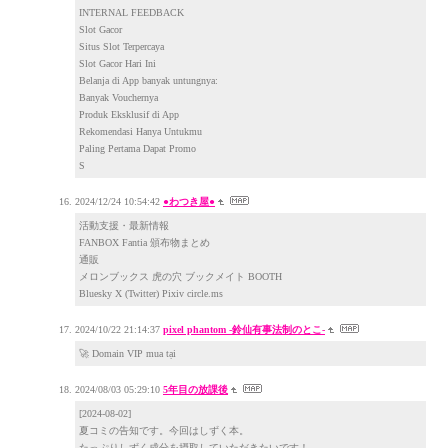
INTERNAL FEEDBACK
Slot Gacor
Situs Slot Terpercaya
Slot Gacor Hari Ini
Belanja di App banyak untungnya:
Banyak Vouchernya
Produk Eksklusif di App
Rekomendasi Hanya Untukmu
Paling Pertama Dapat Promo
S
2024/12/24 10:54:42
●わつき屋●
活動支援・最新情報
FANBOX Fantia 頒布物まとめ
通販
メロンブックス 虎の穴 ブックメイト BOOTH
Bluesky X (Twitter) Pixiv circle.ms
2024/10/22 21:14:37
pixel phantom -鈴仙有事法制のとこ-
🚀 Domain VIP mua tại
2024/08/03 05:29:10
5年目の放課後
[2024-08-02]
夏コミの告知です。今回はしずく本。
たっぷりしずく成分を摂取していただきたいです！