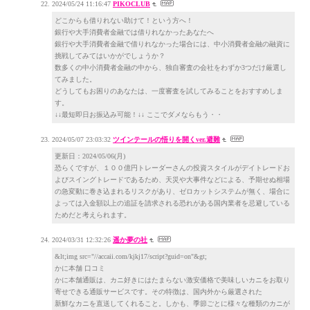
2024/05/24 11:16:47
PIKOCLUB
どこからも借りれない助けて！という方へ！
銀行や大手消費者金融では借りれなかったあなたへ
銀行や大手消費者金融で借りれなかった場合には、中小消費者金融の融資に
挑戦してみてはいかがでしょうか？
数多くの中小消費者金融の中から、独自審査の会社をわずか3つだけ厳選し
てみました。
どうしてもお困りのあなたは、一度審査を試してみることをおすすめしま
す。
↓↓最短即日お振込み可能！↓↓ ここでダメならもう・・
2024/05/07 23:03:32
ツインテールの悟りを開くver.避難
更新日：2024/05/06(月)
恐らくですが、１００億円トレーダーさんの投資スタイルがデイトレードお
よびスイングトレードであるため、天災や大事件などによる、予期せぬ相場
の急変動に巻き込まれるリスクがあり、ゼロカットシステムが無く、場合に
よっては入金額以上の追証を請求される恐れがある国内業者を忌避している
ためだと考えられます。
2024/03/31 12:32:26
遥か夢の社
&lt;img src="//accaii.com/kjkj17/script?guid=on"&gt;
かに本舗 口コミ
かに本舗通販は、カニ好きにはたまらない激安価格で美味しいカニをお取り
寄せできる通販サービスです。その特徴は、国内外から厳選された
新鮮なカニを直送してくれること。しかも、季節ごとに様々な種類のカニが