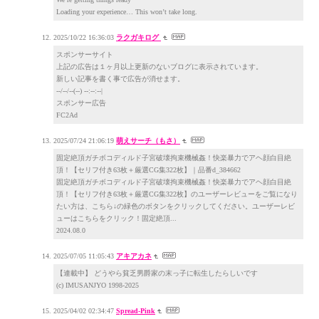
Loading your experience… This won’t take long.
2025/10/22 16:36:03
ラクガキログ
スポンサーサイト
上記の広告は１ヶ月以上更新のないブログに表示されています。
新しい記事を書く事で広告が消せます。
--/--/--(--) --:--:--|
スポンサー広告
FC2Ad
2025/07/24 21:06:19
萌えサーチ（もさ）
固定絶頂ガチボコディルド子宮破壊拘束機械姦！快楽暴力でアヘ顔白目絶
頂！【セリフ付き63枚＋厳選CG集322枚】｜品番d_384662
固定絶頂ガチボコディルド子宮破壊拘束機械姦！快楽暴力でアヘ顔白目絶
頂！【セリフ付き63枚＋厳選CG集322枚】のユーザーレビューをご覧になり
たい方は、こちら↓の緑色のボタンをクリックしてください。ユーザーレビ
ューはこちらをクリック！固定絶頂...
2024.08.0
2025/07/05 11:05:43
アキアカネ
【連載中】 どうやら貧乏男爵家の末っ子に転生したらしいです
(c) IMUSANJYO 1998-2025
2025/04/02 02:34:47
Spread-Pink