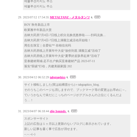
에볼루션카지노 주소
에볼루션카지노 주소
2023/07/12 17:54:35
METALTANZ - メタルタンツ
BOY 秋冬新品上市
欧莱雅半年新品大赏
吉林大药房7月4日-7日线上积分兑换优惠券啦——扫码兑换...
吉林大药房7月4日-7日线上满额立减活动开始啦！
周生生珠宝｜全爱钻™ 你相信光吗
吉林大药房线上开展年中大促“放价到底 满额立减”活动了
吉林大药房线上开展年中大促“夏季好皮肤养起来”活动了
亚泰建材商城-足不出户购买亚泰建材产品 2023-07-11
落实“双碳”行动，共建美丽家园 202
2023/04/12 06:52:29
tabgraphics
サイト移転しました(実は結構昔から)＞tabgraphics_blog.
そのうちこのページも消しますので、ブックマーク等の変更はお早めに～。
ていうかなんで未だにこっちのページがググルさんの上位にくるんだよ
う…！
2023/04/07 06:18:44
slip bounds
スポンサーサイト
上記の広告は１ヶ月以上更新のないブログに表示されています。
新しい記事を書く事で広告が消せます。
--.--.--(--)