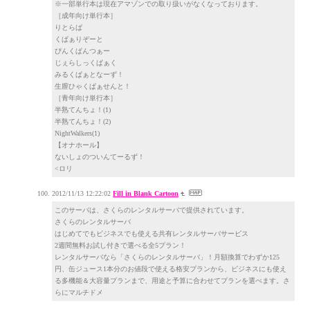
※一部単行本は現在アマゾンでの取り扱いがなくなっております。
［成年向け単行本］
りとらば
くぱぁりぞーと
ぴんくぱんつぁー
じぇらしっくぱぁく
みるくぱぁとなーず！
生膣ひゃくぱぁせんと！
［青年向け単行本］
半熟てんちょ！(1)
半熟てんちょ！(2)
NightWalkers(1)
【オナホール】
ないしょのついんてーるず！
<ロリ
2012/11/13 12:22:02
Fill in Blank Cartoon
このサーバは、さくらのレンタルサーバで提供されています。
さくらのレンタルサーバ
はじめてでもビジネスでも使える共有レンタルサーバサービス
2週間無料お試し付きで選べる全5プラン！
レンタルサーバなら「さくらのレンタルサーバ」！月額換算でわずか125
円、缶ジュース1本分のお値段で使える格安プランから、ビジネスにも使え
る多機能＆大容量プランまで、用途と予算に合わせてプランを選べます。さ
らにマルチドメ