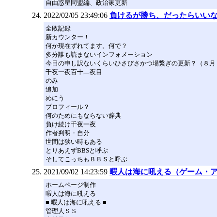
自由惑星同盟編、政治家更新
2022/02/05 23:49:06
負けるが勝ち、だったらいい
全敗記録
新カウンター！
何か現在ずれてます。何で？
多分誰も読まないインフォメーション
今日の申し訳ないくらいひさびさかつ場繋ぎの更新？（８月
千夜一夜百十二夜目
のみ
追加
めにう
プロフィール？
何のためにもならない辞典
負け続け千夜一夜
作者判明・自分
世間は狭い時もある
とりあえずBBSと呼ぶ
そしてこっちもＢＢＳと呼ぶ
2021/09/02 14:23:59
暇人は海に吼える（ゲーム・ア
ホームページ制作
暇人は海に吼える
■ 暇人は海に吼える ■
管理人ＳＳ