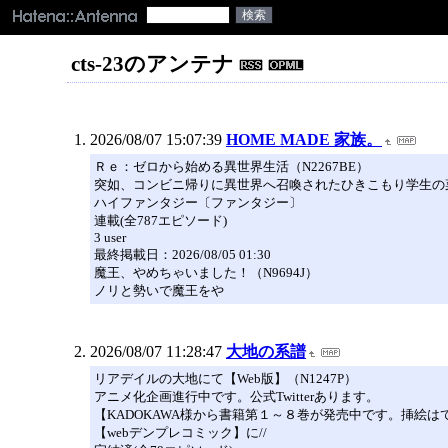
cts-23のアンテナ
2026/08/07 15:07:39
HOME MADE 家族。
Ｒｅ：ゼロから始める異世界生活（N2267BE）
突如、コンビニ帰りに異世界へ召喚されたひきこもり学生の
ハイファンタジー〔ファンタジー〕
連載(全787エピソード)
3 user
最終掲載日：2026/08/05 01:30
魔王、やめちゃいました！（N9694J）
ノリと勢いで魔王をや
2026/08/07 11:28:47
大地の系譜
リアデイルの大地にて【Web版】（N1247P）
アニメ化企画進行中です。公式Twitterあります。
【KADOKAWA様から書籍第１～８巻が発売中です。挿絵は
【webデンプレコミック】に//