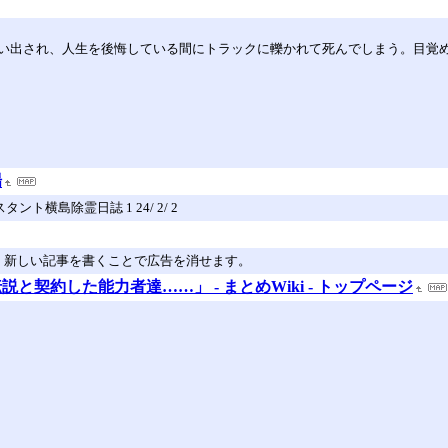
い出され、人生を後悔している間にトラックに轢かれて死んでしまう。目覚め
場
アシスタント横島除霊日誌 1 24/ 2/ 2
。新しい記事を書くことで広告を消せます。
契約した能力者達……」 - まとめWiki - トップページ