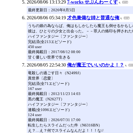
2026/08/06 13:13:29
7-works せぶんわーくす
最終更新日：2026年8月5日
2026/08/06 05:34:19
才色兼備な姉と普通な俺
うちの娘の為ならば、俺はもしかしたら魔王も倒せるかもしれな
彼は、ひとりの少女と出会った。－－罪人の烙印を押された
ハイファンタジー〔ファンタジー〕
完結済(全213エピソード)
450 user
最終掲載日：2017/08/12 08:00
甘く優しい世界で生きる
2026/08/05 22:54:30
俺が魔王でいいのかよ！？
竜殺しの過ごす日々（N2499J）
異世界〔恋愛〕
完結済(全71エピソード)
167 user
最終掲載日：2012/11/23 14:03
黒の魔王（N2627T）
ハイファンタジー〔ファンタジー〕
連載(全1096エピソード)
124 user
最終掲載日：2026/07/31 17:00
転生したらスライムだった件（N6316BN）
え？…え？何でスライムなんだよ！！！な//