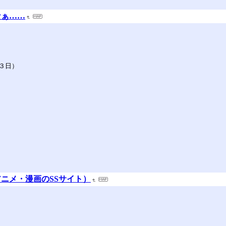
なぁ……
３日）
ニメ・漫画のSSサイト）