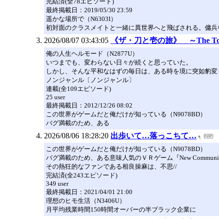
完結済(全78エピソード)
最終掲載日：2019/05/30 23:59
遥かな場所で（N6303I）
初対面のクラスメイトと一緒に異世界へと飛ばされる。傭兵
2026/08/07 03:43:05
《ザ・刀と壱の旅》 ～The Tou and
俺の人生ヘルモード（N2877U）
いつまでも、変わらない日々が続くと思っていた。
しかし、そんな平和なはずの毎日は、ある時を境に突如豹変
ノンジャンル〔ノンジャンル〕
連載(全109エピソード)
25 user
最終掲載日：2012/12/26 08:02
この世界がゲームだと俺だけが知っている（N9078BD）
バグ満載のため、ある
2026/08/06 18:28:20
出歩いて…落っこちて…
この世界がゲームだと俺だけが知っている（N9078BD）
バグ満載のため、ある意味人気のＶＲゲーム『New Communic
その熱狂的なファンである相良操麻は、不思//
完結済(全243エピソード)
349 user
最終掲載日：2021/04/01 21:00
理想のヒモ生活（N3406U）
月平均残業時間150時間オーバーの半ブラック企業に