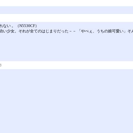
い 。（N5530CF）
幼い少女。それが全てのはじまりだった－－ 「やべぇ、うちの娘可愛い」そん