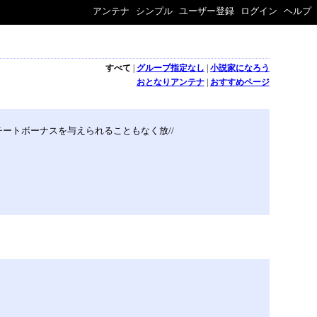
アンテナ
シンプル
ユーザー登録
ログイン
ヘルプ
すべて
|
グループ指定なし
|
小説家になろう
おとなりアンテナ
|
おすすめページ
ートボーナスを与えられることもなく放//