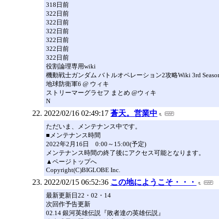
318日前
322日前
322日前
322日前
322日前
322日前
322日前
役割論理専用wiki
機動戦士ガンダム バトルオペレーション2攻略Wiki 3rd Seaso
地球防衛軍6 @ ウィキ
ストリーマーグラセフ まとめ @ウィキ
N
2022/02/16 02:49:17
蒼天。営業中
ただいま、メンテナンス中です。
■メンテナンス時間
2022年2月16日 0:00～15:00(予定)
メンテナンス時間の終了後にアクセス可能となります。
▲ページトップへ
Copyright(C)BIGLOBE Inc.
2022/02/15 06:52:36
この地にようこそ・・・
最新更新日22・02・14
次回作予告更新
02.14 銀河英雄伝説『敗者達の英雄伝説』