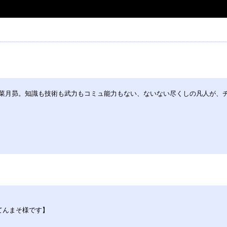
菜月昴。知識も技術も武力もコミュ能力もない、ないない尽くしの凡人が、チ
てんまそ様です】