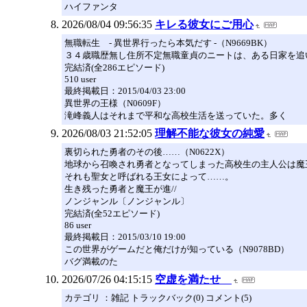
ハイファンタ
2026/08/04 09:56:35
キレる彼女にご用心
無職転生 - 異世界行ったら本気だす -（N9669BK）
３４歳職歴無し住所不定無職童貞のニートは、ある日家を追
完結済(全286エピソード)
510 user
最終掲載日：2015/04/03 23:00
異世界の王様（N0609F）
滝峰義人はそれまで平和な高校生活を送っていた。多く
2026/08/03 21:52:05
理解不能な彼女の純愛
裏切られた勇者のその後……（N0622X）
地球から召喚され勇者となってしまった高校生の主人公は魔
それも聖女と呼ばれる王女によって……。
生き残った勇者と魔王が進//
ノンジャンル〔ノンジャンル〕
完結済(全52エピソード)
86 user
最終掲載日：2015/03/10 19:00
この世界がゲームだと俺だけが知っている（N9078BD）
バグ満載のた
2026/07/26 04:15:15
空虚を満たせ
カテゴリ ：雑記 トラックバック(0) コメント(5)