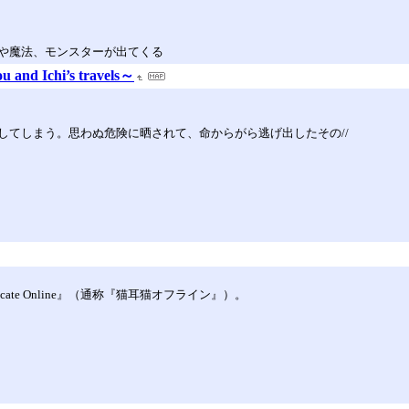
や魔法、モンスターが出てくる
 Ichi’s travels～
してしまう。思わぬ危険に晒されて、命からがら逃げ出したその//
ate Online』（通称『猫耳猫オフライン』）。