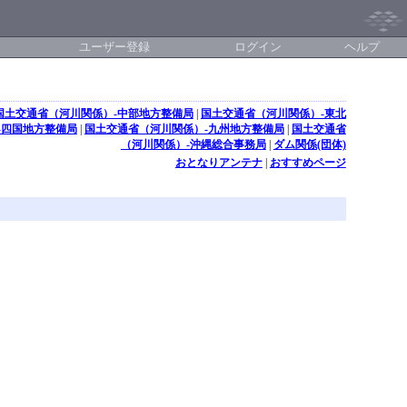
ユーザー登録
ログイン
ヘルプ
国土交通省（河川関係）-中部地方整備局
|
国土交通省（河川関係）-東北
-四国地方整備局
|
国土交通省（河川関係）-九州地方整備局
|
国土交通省
（河川関係）-沖縄総合事務局
|
ダム関係(団体)
おとなりアンテナ
|
おすすめページ