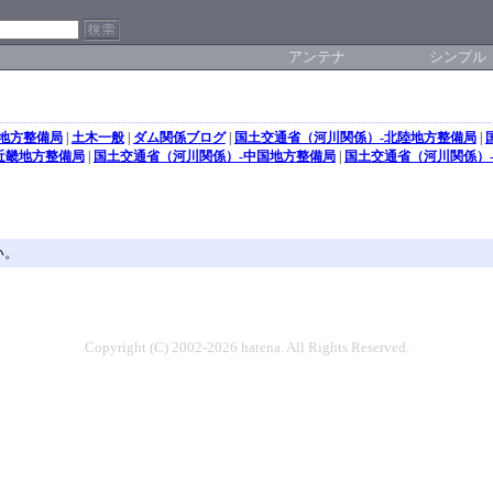
アンテナ
シンプル
地方整備局
|
土木一般
|
ダム関係ブログ
|
国土交通省（河川関係）-北陸地方整備局
|
近畿地方整備局
|
国土交通省（河川関係）-中国地方整備局
|
国土交通省（河川関係）
い。
Copyright (C) 2002-2026 hatena. All Rights Reserved.