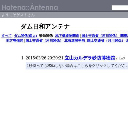
ようこそゲストさん
ダム日和アンテナ
すべて
|
ダム関係(個人)
|
砂防関係
|
地下構造物関係
|
国土交通省（河川関係）-関東
地方整備局
|
国土交通省（河川関係）-北海道開発局
|
国土交通省（河川関係）-
2015/03/26 20:39:21
立山カルデラ砂防博物館
1秒待っても移動しない場合はこちらをクリックしてくださ