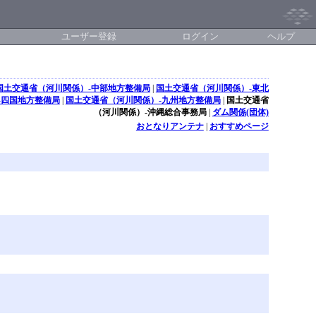
ユーザー登録
ログイン
ヘルプ
国土交通省（河川関係）-中部地方整備局
|
国土交通省（河川関係）-東北
-四国地方整備局
|
国土交通省（河川関係）-九州地方整備局
|
国土交通省
（河川関係）-沖縄総合事務局
|
ダム関係(団体)
おとなりアンテナ
|
おすすめページ