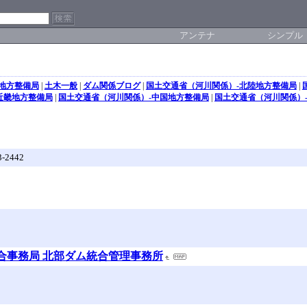
アンテナ
シンプル
地方整備局
|
土木一般
|
ダム関係ブログ
|
国土交通省（河川関係）-北陸地方整備局
|
近畿地方整備局
|
国土交通省（河川関係）-中国地方整備局
|
国土交通省（河川関係）
2442
総合事務局 北部ダム統合管理事務所