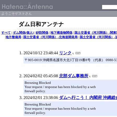
ようこそゲストさん
ダム日和アンテナ
すべて
|
ダム関係(個人)
|
砂防関係
|
地下構造物関係
|
国土交通省（河川関係）-関東
地方整備局
|
国土交通省（河川関係）-北海道開発局
|
国土交通省（河川関係）-
2024/10/12 23:48:44
リンク
〒905-0019 沖縄県名護市大北3丁目19番8号 （代表） 0980-53-
2024/02/02 05:45:08
北部ダム事務所
Browsing Blocked
Your request / response has been blocked by a web
firewall policy.
2024/02/01 23:38:06
ダムへ行こう！ 内閣府 沖縄
Browsing Blocked
Your request / response has been blocked by a web
firewall policy.