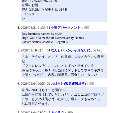
書きたい話題が見つかる
今週のお題
好きな話題から記事を見つける
トピック
ひ
2026/03/21 21:33:34
小野アパートメント
Buy business names: by style
High Value NamesShort NamesCatchy Names
Clever NamesClassic & Elegant N
2026/03/19 02:14:54
なんというか、それなりに。
「あ、そういうこと！？」の連続。スルメみたいな漫画
だ……
『ファミレス行こ。』のことをずっと考えている
待ちに待った下巻！刊行当日にゲットしてウキウキ気分
で読んでいたら、内容の温度差に面食らい、今にい
2026/02/04 09:59:29
おはら汁(緊急避難場所)
今月のNDOはちょっと面白い。
以前から宣言はしていたけれども、ニコニコのブロマガ
にやっとタグ機能が付いたので、過去ログも含めてそっ
ちに移行させます。
2026/01/04 03:37:47
まめろぐ