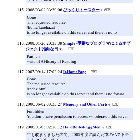
2008/03/02 03:39:06
びっくりトースター
Gone
The requested resource
/home/karehazai
is no longer available on this server and there is no fo
2008/01/20 20:33:39
Simple -憂鬱なプログラマによるオブ
ジェクト指向な日々-
Partners:
--end of A History of Reading
2007/09/14 17:02:24
It.HomePage
Gone
The requested resource
/index.html
is no longer available on this server and there is no forwar
2006/06/02 03:33:27
Memory and Other Parts
Forbidden
You don’t have permission to access /~nodera/on this server.
2006/01/05 02:18:12
HardBoiled-EggMen!
年も改まりましたので、2005年度に読んだ本のベストテ