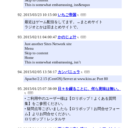
Skip to content
This is somewhat embarrassing, isn&rsquo
2015/03/23 10:15:00
いちご帝国
最近はゲーム配信をしてます。→まとめサイト
ラジオとかは旧まとめサイトで。
2015/02/11 04:00:47
かのじょ汁
Just another Sites Network site
Menu
Skip to content
Home
This is somewhat embarrassing, isn’t
2015/02/05 13:56:17
カンパニュラ
Apache/2.2.15 (CentOS) Server at www.kiss.ac Port 80
2015/01/25 07:38:09
日々を綴ることに、何ら意味は無い。
• ご利用中のユーザー様は【ロリポップ！よくある質問
集】をご参照ください。
• 疑問点等ございましたら【ロリポップ！お問合せフォー
ム】よりお問合せください。
ロリポップ！レンタルサ