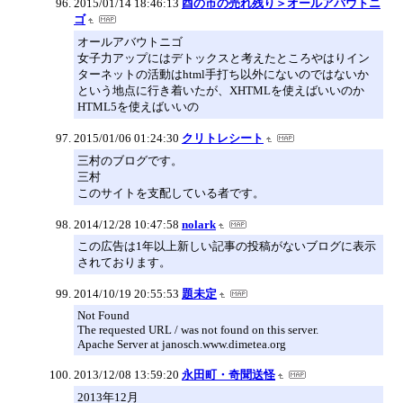
2015/01/14 18:46:13
酉の市の売れ残り＞オールアバウトニ
ゴ
オールアバウトニゴ
女子力アップにはデトックスと考えたところやはりイン
ターネットの活動はhtml手打ち以外にないのではないか
という地点に行き着いたが、XHTMLを使えばいいのか
HTML5を使えばいいの
2015/01/06 01:24:30
クリトレシート
三村のブログです。
三村
このサイトを支配している者です。
2014/12/28 10:47:58
nolark
この広告は1年以上新しい記事の投稿がないブログに表示
されております。
2014/10/19 20:55:53
題未定
Not Found
The requested URL / was not found on this server.
Apache Server at janosch.www.dimetea.org
2013/12/08 13:59:20
永田町・奇聞送怪
2013年12月