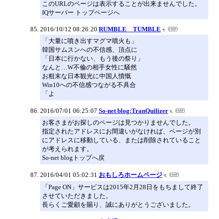
このURLのページは表示することが出来ませんでした。
IQサーバー トップページへ
2016/10/12 08:26:20
RUMBLE TUMBLE
「大量に噴き出すマグマ噴火も」
韓国サムスンへの不信感、頂点に
「日本に行かない、もう後の祭り」
なんと…W不倫の相手女性に騒然
お粗末な日本観光に中国人憤慨
Win10への不信感つながる不具合
「よ
2016/07/01 06:25:07
So-net blog:TranQuilizer
お客さまがお探しのページは見つかりませんでした。
指定されたアドレスにお間違いがなければ、ページが別
にアドレスに移動している、または削除されていること
が考えられます。
So-net blogトップへ戻
2016/04/01 05:02:31
おもしろホームページ
「Page ON」サービスは2015年2月28日をもちまして終了
させていただきました。
長らくご愛顧を賜り、誠にありがとうございました。