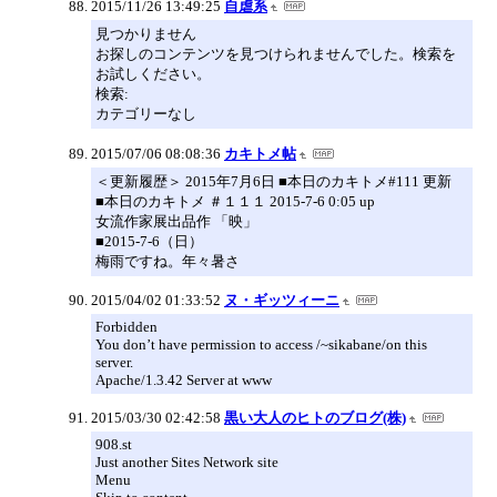
2015/11/26 13:49:25
自虐系
見つかりません
お探しのコンテンツを見つけられませんでした。検索を
お試しください。
検索:
カテゴリーなし
2015/07/06 08:08:36
カキトメ帖
＜更新履歴＞ 2015年7月6日 ■本日のカキトメ#111 更新
■本日のカキトメ ＃１１１ 2015-7-6 0:05 up
女流作家展出品作 「映」
■2015-7-6（日）
梅雨ですね。年々暑さ
2015/04/02 01:33:52
ヌ・ギッツィーニ
Forbidden
You don’t have permission to access /~sikabane/on this
server.
Apache/1.3.42 Server at www
2015/03/30 02:42:58
黒い大人のヒトのブログ(株)
908.st
Just another Sites Network site
Menu