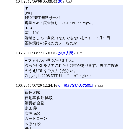
2012/09/08 05:09:03
灰
▼
[PR]
PF-X.NET 無料サーバ
容量2GB・広告無し・CGI・PHP・MySQL
▲ ▲
灰 ―HAI―
端緒としての象徴（なんでもないもの） ―8月30日―
福神漬けを添えたカレーなのか
2011/03/22 15:03:05
かメ人間
■ ファイルが見つかりません。
誤ったURLを入力された可能性があります。再度ご確認
のうえURLをご入力ください。
Copyright 2008 NTT Plala Inc. All rights r
2010/07/20 12:24:46
//-- 笑わない人の生活
保険 相談
自動車 保険 比較
消費者 金融
家族 葬
女性 保険
カードローン
医療 保険
借入