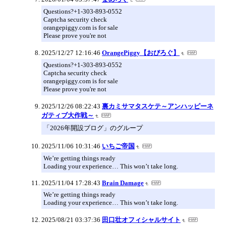
Questions?+1-303-893-0552
Captcha security check
orangepiggy.com is for sale
Please prove you're not
2025/12/27 12:16:46
OrangePiggy【おぴろぐ】
Questions?+1-303-893-0552
Captcha security check
orangepiggy.com is for sale
Please prove you're not
2025/12/26 08:22:43
裏カミサマタスケテ～アンハッピーネ
ガティブ大作戦～
「2026年開設ブログ」のグループ
2025/11/06 10:31:46
いちご帝国
We’re getting things ready
Loading your experience… This won’t take long.
2025/11/04 17:28:43
Brain Damage
We’re getting things ready
Loading your experience… This won’t take long.
2025/08/21 03:37:36
田口壮オフィシャルサイト