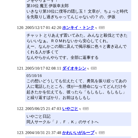
ンをやりまーす！
第10位 魔王 伊坂幸太郎
いきなり第10位に僕等の隠し玉！ 文章が、ちょっと時代
を先取りし過ぎちゃってんじゃないの？ の、伊坂
2005/12/17 01:42:20
ホンキイ・トンク
チャット とりあえず置いてみた。みんなと殺伐とできた
らいいなぁ。ＲＯＭれないから安心してくれ。
えー、なんかこの期に及んで掲示板に色々と書き込んで
くれる人が多くて
なんやらかんやらです。全部に返事する
2005/10/17 02:08:11
ダイオキシン
05/10/16
この想いどうしても伝えたくて、勇気を振り絞ってあの
人に電話したところ、僕が一生懸命になってどんだけ今
起きたかを伝えても、彼ったら「もしもし。もしもし」
と繰り返すばかり。お前はもしもし
2005/06/25 21:47:03
いやごと
いやごと日記
同人サークル「Ｊ．Ｆ．Ｋ」のサイトへ
2004/10/31 21:37:48
かわいいがループ