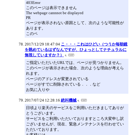
403Error
このページは表示できません
The webpage cannnot be displayed
PR
ページが表示されない原因として、次のような可能性が
あります。
このペ
2017/12/29 18:47:04
こ・・・これはひどい（つうか毎朝鏡
を眺めているはずなんですが、ひょっとしてナチュラルに
無視していますか？）
ご指定いただいたURLでは、ページが見つかりません。
このページが表示された場合、次のような理由が考えら
れます。
ページのアドレスが変更されている
ページがすでに削除されている．．．など
お気に入りや
2017/07/24 12:28:16
絶叫機械
日頃より楽天のサービスをご利用いただきましてありが
とうございます。
サービスをご利用いただいておりますところ大変申し訳
ございませんが、現在、緊急メンテナンスを行わせてい
ただいております。
お客様には、