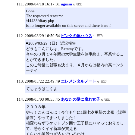
2009/04/18 16:17:31
uguisu
Gone
The requested resource
/44438/diary.php
is no longer available on this server and there is no f
2009/03/29 16:59:54
ピンクの象ハウス
■2009/03/29（日） 近況報告
どうもこんにちは、Remmyです。
今年の３月で４年間の大学生活を無事終え、卒業するこ
とができました。
このご時世に就職も決まり、４月からは都内の某エンタ
ーテイ
2008/05/22 22:49:49
エレメンタルノート
てちょうはこくよ
2008/05/03 00:55:45
あなたの隣に腐れ女子
２００８年
やっ！こんばんは！今年も年に1回七夕更新の比嘉（誤字
放置）やってまいりました！
相変わらずラケットブン回す王子様にハマっておりまし
て、恐らくイイ新車が買える
くらいの値段つぎ込んでいるわけ