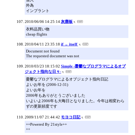
外為
インプラント
2010/06/06 14:25:14
灰塵板
衣料品買い物
cheap flights
2010/04/11 23:35:18
if → itself
Document not found
The requested document was not
2010/03/23 18:15:02
Simple -憂鬱なプログラマによるオブ
ジェクト指向な日々-
憂鬱なプログラマによるオブジェクト指向日記
よいお年を (2006-12-31)
よいお年を
2006年もありがとうございました
いよいよ2006年も大晦日となりました。今年は相変わら
ずの更新頻度です
2009/11/07 21:44:42
モヨコ日記
++Powered By 21style++
++