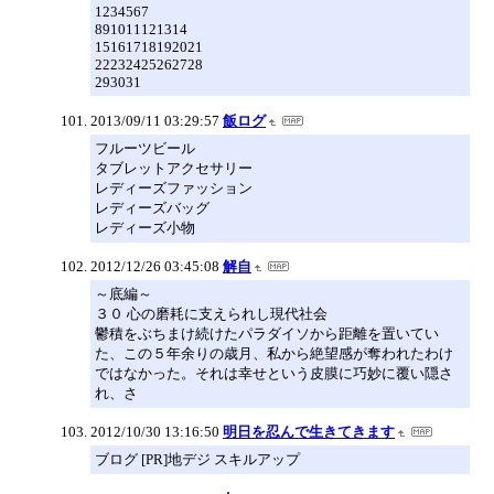
1234567
891011121314
15161718192021
22232425262728
293031
2013/09/11 03:29:57
飯ログ
フルーツビール
タブレットアクセサリー
レディーズファッション
レディーズバッグ
レディーズ小物
2012/12/26 03:45:08
解自
～底編～
３０ 心の磨耗に支えられし現代社会
鬱積をぶちまけ続けたパラダイソから距離を置いてい
た、この５年余りの歳月、私から絶望感が奪われたわけ
ではなかった。それは幸せという皮膜に巧妙に覆い隠さ
れ、さ
2012/10/30 13:16:50
明日を忍んで生きてきます
ブログ [PR]地デジ スキルアップ