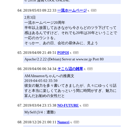
© 2018 漫画 COOL ONLINE.
2019/05/03 09:22:33
一流ホームページ
2月3日
一流ホームページ20周年
半年以上放置しておきながら今さらどのツラ下げてって
感はあるんですけど、それでも20年は20年ということで
一応のカウントを。
そっかー、あの日、会社の昼休みに、見よう
2019/04/09 21:49:51
POPOI
Apache/2.2.22 (Debian) Server at www.ne.jp Port 80
2019/04/06 06:34:34
そこら辺の雑草
AMAImarronちゃんへの推薦文
2019-04-05 02:35:59
彼女の魅力を多々書いてきましたが、久々にゆっくり話
すと本当に楽しくてあっという間に時間がすぎ、魅力に
富んだお勧めの女性だと
2019/03/04 23:15:38
NO-FUTURE
MySelf (3/4：遭難）
2018/12/26 21:00:11
Numeri