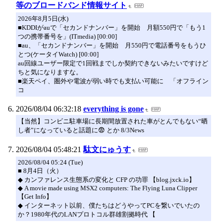
等のブロードバンド情報サイト
2026年8月5日(水)
■KDDIがauで「セカンドナンバー」を開始 月額550円で「もう1
つの携帯番号を」(ITmedia) [00:00]
■au、「セカンドナンバー」を開始 月550円で電話番号をもうひ
とつ(ケータイWatch) [00:00]
au回線ユーザー限定で1回戦までしか契約できないみたいですけど
ちと気になりますな。
■楽天ペイ、圏外や電波が弱い時でも支払い可能に 「オフライン
コ
2026/08/04 06:32:18
everything is gone
【当然】コンビニ駐車場に長期間放置された車がとんでもない“晒
し者”になっていると話題に😨 とか 8/3News
2026/08/04 05:48:21
駄文にゅうす
2026/08/04 05:24 (Tue)
■ 8月4日（火）
◆ カンファレンス生態系の変化と CFP の功罪 【blog.jxck.io】
◆ A movie made using MSX2 computers: The Flying Luna Clipper
【Get Info】
◆ インターネット以前、僕たちはどうやってPCを繋いでいたの
か？1980年代のLANプロトコル群雄割拠時代 【