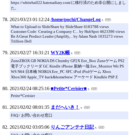
https://whiteball22.hatenadiary.com/に移行済のため非公開にしまし
た。
2021/03/23 01:12:24
/home/pochi/ChangeLog
What to Upload to SlideShare by SlideShare 6183788 views
Customer Code: Creating a Company C... by HubSpot 4623396 views
Be A Great Product Leader (Amplify,... by Adam Nash 1035273 views
Trillion Doll
2021/02/27 16:31:21
WY2K帳
ZuneZBOX GB NOKIA DS Chumby GP2X Eee_Box Zuneゲーム PS2
電子ブックリーダ GC Kindle iPhone 新納一哉 Eee_Monitor Wii PS
WS N64 日本橋 NOIKIA Eee_PC SFC iPod iPodゲーム Xbox
Xbox360 Apple_TV hack&homebrew アーケード Kindkle PSP Z
2021/02/24 08:25:16
■Petite*Cerisier■
Petite*Cerisier
2021/02/02 08:01:35
まだへいき！
FAQ / お問い合わせ窓口
2021/02/02 03:05:06
りんごアンテナ日記