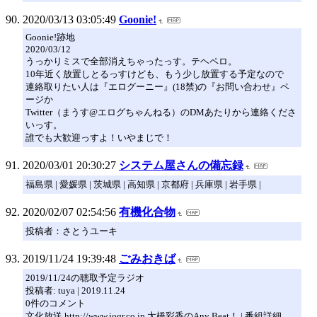
2020/03/13 03:05:49
Goonie!
Goonie!跡地
2020/03/12
うっかりミスで全部消えちゃったっす。テヘペロ。
10年近く放置しとるっすけども、もう少し放置する予定なので
連絡取りたい人は『エログーニー』(18禁)の『お問い合わせ』ペ
ージか
Twitter（まうす@エログちゃんねる）のDMあたりから連絡くださ
いっす。
誰でも大歓迎っすよ！いやまじで！
2020/03/01 20:30:27
システム屋さんの備忘録
福島県 | 愛媛県 | 茨城県 | 高知県 | 京都府 | 兵庫県 | 岩手県 |
2020/02/07 02:54:56
有機化合物
投稿者：さとうユーキ
2019/11/24 19:39:48
ごみおきば
2019/11/24の聴取予定ラジオ
投稿者: tuya | 2019.11.24
0件のコメント
文化放送 http://www.joqr.co.jp 大橋彩香のAny Beat！ | 番組詳細