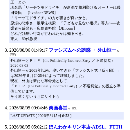
工 とか
珍名馬「リーチツモドライチ」が新潟で勝利挙げる オーナーは藤
田晋氏 【livedoor NEWS】
「リーヅモドライチ」の方が響きが良いかと。
原爆の悲惨さ、展示法模索 「子どもが見ない選択」導入へ―被
爆者ら反発も・広島資料館 【JIJI.com】
どれだけ酷い行為が行われたかは知るべき。
東大、60代教授
2026/08/06 01:49:17
ファシズムへの誘惑 ・ 外山恒一
外山恒一とＰＩＰ（the Politically Incorrect Party ／ 不適切党）
2026.08.03
外山恒一が2003年以来、率いてきた「ファシスト党〈我々団〉」
は2026年６月に弾圧によって壊滅しました。
現在、外山は新たな革命党として、
「ＰＩＰ（the Politically Incorrect Party）／不適切党」の設立を準
備しています。
そう遠くないうちにサイトも
2026/08/05 09:04:46
楽画喜堂
LAST UPDATE [ 2026年8月5日 6:53 ]
2026/08/05 05:02:12
ほんわかキリン本店-ADSL、FTTH