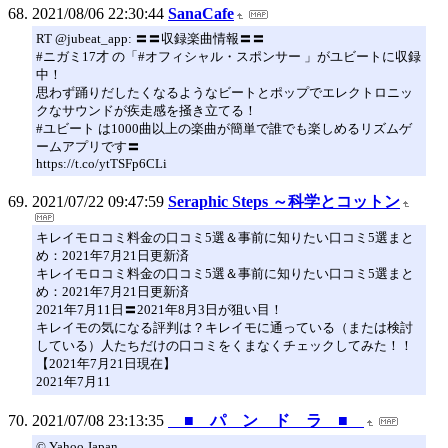
2021/08/06 22:30:44
SanaCafe
RT @jubeat_app: 〓〓収録楽曲情報〓〓
#ニガミ17才 の「#オフィシャル・スポンサー 」がユビートに収録
中！
思わず踊りだしたくなるようなビートとポップでエレクトロニッ
クなサウンドが疾走感を掻き立てる！
#ユビート は1000曲以上の楽曲が簡単で誰でも楽しめるリズムゲ
ームアプリです〓
https://t.co/ytTSFp6CLi
2021/07/22 09:47:59
Seraphic Steps ～科学とコットン
キレイモロコミ料金の口コミ5選＆事前に知りたい口コミ5選まと
め：2021年7月21日更新済
キレイモロコミ料金の口コミ5選＆事前に知りたい口コミ5選まと
め：2021年7月21日更新済
2021年7月11日〓2021年8月3日が狙い目！
キレイモの気になる評判は？キレイモに通っている（または検討
している）人たちだけの口コミをくまなくチェックしてみた！！
【2021年7月21日現在】
2021年7月11
2021/07/08 23:13:35
■ パ ン ド ラ ■
© Yahoo Japan