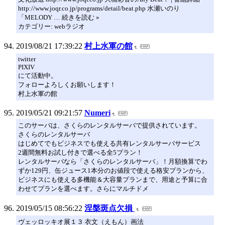
http://www.joqr.co.jp/programs/detail/beat.php 水瀬いのり
「MELODY … 続きを読む »
カテゴリー: webラジオ
2019/08/21 17:39:22
村上水軍の館
twitter
PIXIV
にて活動中。
フォローよろしくお願いします！
村上水軍の館
2019/05/21 09:21:57
Numeri
このサーバは、さくらのレンタルサーバで提供されています。
さくらのレンタルサーバ
はじめてでもビジネスでも使える共有レンタルサーバサービス
2週間無料お試し付きで選べる全5プラン！
レンタルサーバなら「さくらのレンタルサーバ」！月額換算でわ
ずか129円、缶ジュース1本分のお値段で使える格安プランから、
ビジネスにも使える多機能＆大容量プランまで、用途と予算に合
わせてプランを選べます。さらにマルチドメ
2019/05/15 08:56:22
涅槃斑点欠損
ヴェッロッキオ展１３ 衣文（えもん）画法