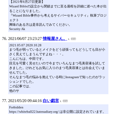
【2021年6月27日更新】
Wizard Bibleの設立から閉鎖までに至る過程を詳細に述べた本が出
ることになりました。
『Wizard Bible事件から考えるサイバーセキュリティ』執筆プロジ
ェクト
興味のある方は是非読んでみてください。
Security Ak
2021/06/07 23:23:27
情報屋さん。
2021.05.07 2020.10.28
まつ毛が弱っているとメイクをどう頑張ってもどうしても目が小
さく見えてしまうんですよね・・・。
こんにちは、中田です。
目元を可愛く見せたいので今までいろんなまつ毛美容液を試して
きました。けれどもお気に入りのまつ毛美容液とは出会えていま
せんでした。
そんなまつ毛の悩みを抱えている時にInstagramで知ったのがラッ
シェンドでした。
この記事では、
他のサ
2021/05/20 09:44:16
白い戯言
Forbidden
https://whiteball22.hatenadiary.org/ は非公開に設定されています。