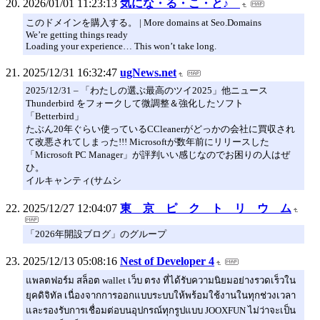
2026/01/01 11:23:13
気にな・る・こ・と♪
このドメインを購入する。 | More domains at Seo.Domains
We’re getting things ready
Loading your experience… This won’t take long.
2025/12/31 16:32:47
ugNews.net
2025/12/31 – 「わたしの選ぶ最高のツイ2025」他ニュース
Thunderbird をフォークして微調整＆強化したソフト
「Betterbird」
たぶん20年ぐらい使っているCCleanerがどっかの会社に買収され
て改悪されてしまった!!! Microsoftが数年前にリリースした
「Microsoft PC Manager」が評判いい感じなのでお困りの人はぜ
ひ。
イルキャンティ(サムシ
2025/12/27 12:04:07
東 京 ピ ク ト リ ウ ム
「2026年開設ブログ」のグループ
2025/12/13 05:08:16
Nest of Developer 4
แพลตฟอร์ม สล็อต wallet เว็บ ตรง ที่ได้รับความนิยมอย่างรวดเร็วใน
ยุคดิจิทัล เนื่องจากการออกแบบระบบให้พร้อมใช้งานในทุกช่วงเวลา
และรองรับการเชื่อมต่อบนอุปกรณ์ทุกรูปแบบ JOOXFUN ไม่ว่าจะเป็น