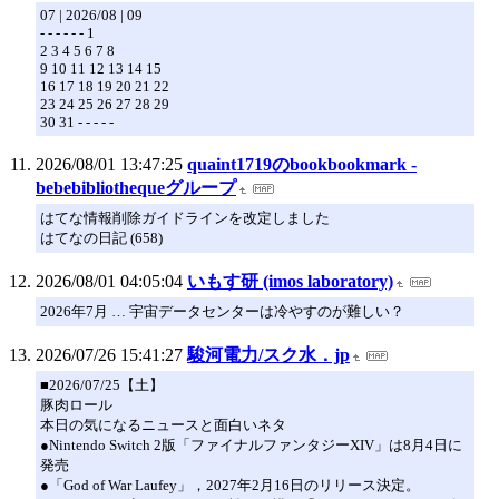
07 | 2026/08 | 09
- - - - - - 1
2 3 4 5 6 7 8
9 10 11 12 13 14 15
16 17 18 19 20 21 22
23 24 25 26 27 28 29
30 31 - - - - -
2026/08/01 13:47:25
quaint1719のbookbookmark -
bebebibliothequeグループ
はてな情報削除ガイドラインを改定しました
はてなの日記 (658)
2026/08/01 04:05:04
いもす研 (imos laboratory)
2026年7月 … 宇宙データセンターは冷やすのが難しい？
2026/07/26 15:41:27
駿河電力/スク水．jp
■2026/07/25【土】
豚肉ロール
本日の気になるニュースと面白いネタ
●Nintendo Switch 2版「ファイナルファンタジーXIV」は8月4日に
発売
●「God of War Laufey」，2027年2月16日のリリース決定。