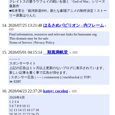
クレイトスの妻ラウフェイの戦いを描く「God of War」シリーズ
最新作
■松本零士「銀河鉄道999」新たな劇場アニメの制作決定！ストー
リー原案はりんた
2026/07/25 13:21:48
はるさめパビリオン - 内フレーム
Find information, resources and relevant links for harusame.org.
This domain may be for sale.
Terms of Service | Privacy Policy
2026/05/01 04:15:14
順風満帆堂
--.--.-- --
スポンサーサイト
上記の広告は１ヶ月以上更新のないブログに表示されています。
新しい記事を書く事で広告が消せます。
| スポンサー広告 | --:-- | comments(-) | trackbacks(-) | TOP↑
≫ EDIT
2026/04/23 22:37:20
katoy: cocolog
2026年4月
1 2 3 4
5 6 7 8 9 10 11
12 13 14 15 16 17 18
19 20 21 22 23 24 25