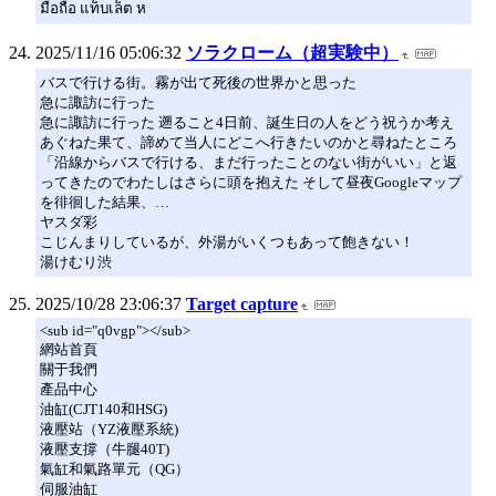
มือถือ แท็บเล็ต ห
2025/11/16 05:06:32
ソラクローム（超実験中）
バスで行ける街。霧が出て死後の世界かと思った
急に諏訪に行った
急に諏訪に行った 遡ること4日前、誕生日の人をどう祝うか考え
あぐねた果て、諦めて当人にどこへ行きたいのかと尋ねたところ
「沿線からバスで行ける、まだ行ったことのない街がいい」と返
ってきたのでわたしはさらに頭を抱えた そして昼夜Googleマップ
を徘徊した結果、…
ヤスダ彩
こじんまりしているが、外湯がいくつもあって飽きない！
湯けむり渋
2025/10/28 23:06:37
Target capture
<sub id="q0vgp"></sub>
網站首頁
關于我們
產品中心
油缸(CJT140和HSG)
液壓站（YZ液壓系統)
液壓支撐（牛腿40T)
氣缸和氣路單元（QG）
伺服油缸