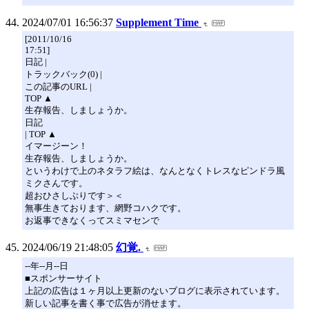
2024/07/01 16:56:37
Supplement Time
[2011/10/16
17:51]
日記 |
トラックバック(0) |
この記事のURL |
TOP ▲
生存報告、しましょうか。
日記
| TOP ▲
イマージーン！
生存報告、しましょうか。
というわけで上のネタラフ絵は、なんとなくトレスなピンドラ風
ミクさんです。
超おひさしぶりです＞＜
無事生きております、網野コハクです。
お返事できなくってスミマセンで
2024/06/19 21:48:05
幻覚.
--年--月--日
■スポンサーサイト
上記の広告は１ヶ月以上更新のないブログに表示されています。
新しい記事を書く事で広告が消せます。