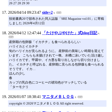
26 27 28 29 30
2026/04/14 09:23:47
side=2
技術書典20で頒布された同人誌版「SRE Magazine vol.01」に寄稿
しました 2026年4月12日
2026/04/12 12:47:44
「たけやぶやけた」式blog日記
産卵期の包卵腺「イカチチ」も食べられるらしい
ハリイカとイカチチ
旬のハリイカが見られるように。 産卵前の美味しい時期を迎えて
います。 こちらも水揚げされて一晩、水槽に泳いでいた活け越し
ハリイカです。甲羅や、イカ墨を取り出しながら切り分けまし
た。 イカチチと呼ばれる、産卵期に見られる包卵腺も食べられる
そうです。 イカ…
ほんの少し
春
カップの乳白色にコーヒーの琥珀色がマッチしている
「ターモクリ
2026/01/07 18:38:41
マニタメＢＬＯＧ
copyright © 2026マニタメＢＬＯＧ All right reserved.