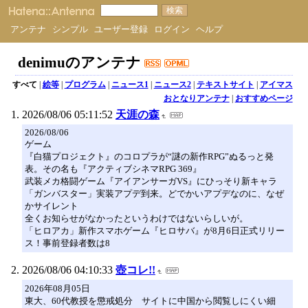
アンテナ
シンプル
ユーザー登録
ログイン
ヘルプ
denimuのアンテナ
すべて
|
絵等
|
プログラム
|
ニュース1
|
ニュース2
|
テキストサイト
|
アイマス
おとなりアンテナ
|
おすすめページ
2026/08/06 05:11:52
天涯の森
2026/08/06
ゲーム
『白猫プロジェクト』のコロプラが“謎の新作RPG”ぬるっと発
表。その名も『アクティブシネマRPG 369』
武装メカ格闘ゲーム『アイアンサーガVS』にひっそり新キャラ
「ガンバスター」実装アプデ到来。どでかいアプデなのに、なぜ
かサイレント
全くお知らせがなかったというわけではないらしいが。
「ヒロアカ」新作スマホゲーム『ヒロサバ』が8月6日正式リリー
ス！事前登録者数は8
2026/08/06 04:10:33
壺コレ!!
2026年08月05日
東大、60代教授を懲戒処分 サイトに中国から閲覧しにくい細