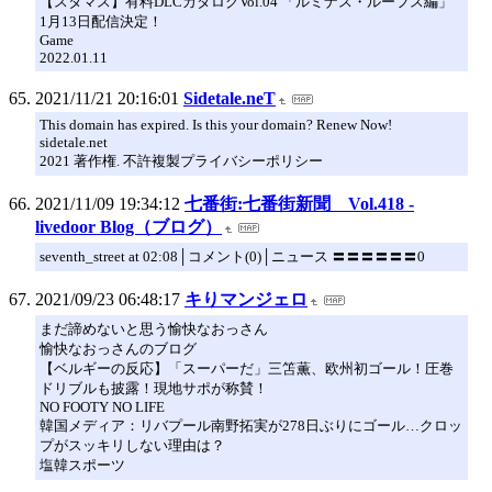
【スタマス】有料DLCカタログVol.04 「ルミナス・ルーフス編」
1月13日配信決定！
Game
2022.01.11
2021/11/21 20:16:01
Sidetale.neT
This domain has expired. Is this your domain? Renew Now!
sidetale.net
2021 著作権. 不許複製プライバシーポリシー
2021/11/09 19:34:12
七番街:七番街新聞 Vol.418 -
livedoor Blog（ブログ）
seventh_street at 02:08│コメント(0)│ニュース 〓〓〓〓〓〓0
2021/09/23 06:48:17
キりマンジェロ
まだ諦めないと思う愉快なおっさん
愉快なおっさんのブログ
【ベルギーの反応】「スーパーだ」三笘薫、欧州初ゴール！圧巻
ドリブルも披露！現地サポが称賛！
NO FOOTY NO LIFE
韓国メディア：リバプール南野拓実が278日ぶりにゴール…クロッ
プがスッキリしない理由は？
塩韓スポーツ