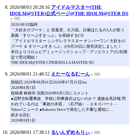
2026/08/03 20:28:16
アイドルマスター(THE
IDOLM@STER)公式ページ@THE IDOLM@STER DS
2026.08.02臨時
「大好きのブーケ」と 双葉杏、久川凪、白菊ほたるの3人が歌う
新曲「すりーぷすきっぷ」を収録するCD
「アイドルマスター シンデレラマスター ナンバーワン! 大好きの
ブーケ ＆ すりーぷすきっぷ」が8月26日に発売決定しました！
本日よりコロムビアミュージックショップ・アソビストアの2社限
定で受注開始！
THE IDOLM@STER CINDERELLA MASTER NU
2026/08/01 21:48:52
えたーなるむーん
投稿日:2026年08月01日2026年07月31日list
2026年8月1日
投稿者 称徳寺 涼雨2026年8月1日にコメント
●辺野古転覆事故、学校に刑事責任はないのか？ 遺族会見詳報 問
われているのは「事故の本質」（石戸諭） – エキスパート –
Yahoo!ニュース ●Rakuten Driveで発生した不審な通知に…
続きを読む
2026年8月1日
2026/08/01 17:38:11
るいんずめもりぃ