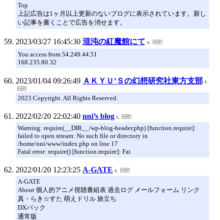
Top
上記広告は1ヶ月以上更新のないブログに表示されています。新し
い記事を書くことで広告を消せます。
2023/03/27 16:45:30
混沌の紅魔館にて
You access from 54.249.44.51
168.235.80.32
2023/01/04 09:26:49
ＡＫＹＵ’Ｓの幻想研究社東方支部
2023 Copyright. All Rights Reserved.
2022/02/20 22:02:40
nni’s blog
Warning: require(__DIR__/wp-blog-header.php) [function.require]:
failed to open stream: No such file or directory in
/home/nni/www/index.php on line 17
Fatal error: require() [function.require]: Fai
2022/01/20 12:23:25
A-GATE
A-GATE
About 個人的アニメ視聴番組表 過去ログ メールフォーム リンク
真・らき☆すた 萌えドリル 旅立ち
DXパック
通常版