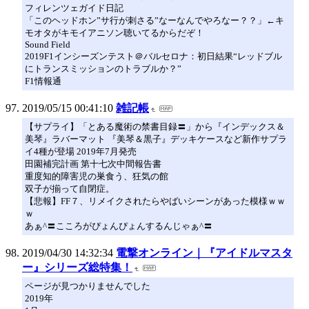
フィレンツェガイド日記
「このヘッドホン”サ行が刺さる”なーなんでやろなー？？」←キ
モオタがキモイアニソン聴いてるからだぞ！
Sound Field
2019F1インシーズンテスト＠バルセロナ：初日結果“レッドブル
にトランスミッションのトラブルか？”
F1情報通
2019/05/15 00:41:10
雑記帳
【サプライ】「とある魔術の禁書目録〓」から『インデックス＆
美琴』ラバーマット 『美琴＆黒子』デッキケースなど新作サプラ
イ4種が登場 2019年7月発売
田園補完計画 第十七次中間報告書
重度知的障害児の巣食う、狂気の館
双子が揃って自閉症。
【悲報】FF７、リメイクされたらやばいシーンがあった模様ｗｗ
ｗ
あぁ^〓こころがぴょんぴょんするんじゃぁ^〓
2019/04/30 14:32:34
電撃オンライン｜『アイドルマスタ
ー』シリーズ総特集！
ページが見つかりませんでした
2019年