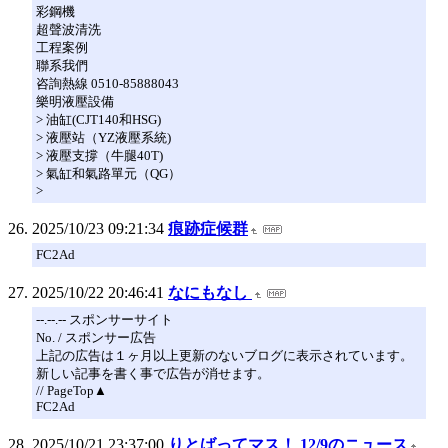
彩鋼機
超聲波清洗
工程案例
聯系我們
咨詢熱線 0510-85888043
樂明液壓設備
> 油缸(CJT140和HSG)
> 液壓站（YZ液壓系統)
> 液壓支撐（牛腿40T)
> 氣缸和氣路單元（QG）
>
2025/10/23 09:21:34
痕跡症候群
FC2Ad
2025/10/22 20:46:41
なにもなし
--.--.-- スポンサーサイト
No. / スポンサー広告
上記の広告は１ヶ月以上更新のないブログに表示されています。
新しい記事を書く事で広告が消せます。
// PageTop▲
FC2Ad
2025/10/21 23:37:00
りとばってマス！ 12/9のニュース