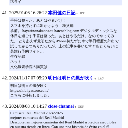
IRライ
2025/01/06 16:26:22
本田健の日記
手筈は整った。あとはやるだけ！
スマホを持たずに出かけよう 秩父編
承前。 hayasinonakanozou.hatenablog.com デジタルデトックスな
休日を過ごす手筈は整った。あとはやるだけ。なのでやってみ
た。 とりあえず最初だからiPhone持たずに車で半日程度の外出で
試してみるつもりだったが、上の記事を書いたすぐあとくらいに
某旅行予約サイト…
生存記録
ネット
文化服装学院の購買は
2024/11/17 07:05:29
明日は明日の風が吹く
明日は明日の風が吹く
https://hibi.yastoro.com/
こちらに移転しました。
2024/08/08 10:14:27
close-channel
Camiseta Real Madrid 2024/2025
mejores camisetas del Real Madrid
Descubre las mejores camisetas del Real Madrid a precios asequibles
en nuestra tienda en línea. Con una rica historia de éxito en el fú