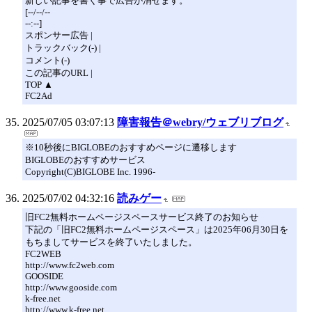
新しい記事を書く事で広告が消せます。
[--/--/--
--:--]
スポンサー広告 |
トラックバック(-) |
コメント(-)
この記事のURL |
TOP ▲
FC2Ad
2025/07/05 03:07:13
障害報告＠webry/ウェブリブログ
※10秒後にBIGLOBEのおすすめページに遷移します
BIGLOBEのおすすめサービス
Copyright(C)BIGLOBE Inc. 1996-
2025/07/02 04:32:16
読みゲー
旧FC2無料ホームページスペースサービス終了のお知らせ
下記の「旧FC2無料ホームページスペース」は2025年06月30日を
もちましてサービスを終了いたしました。
FC2WEB
http://www.fc2web.com
GOOSIDE
http://www.gooside.com
k-free.net
http://www.k-free.net