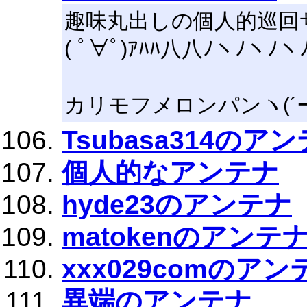
趣味丸出しの個人的巡回
( ﾟ∀ﾟ)ｱﾊﾊ八八ﾉヽﾉヽﾉヽﾉ
カリモフメロンパンヽ(´ー｀
Tsubasa314のア
個人的なアンテナ
hyde23のアンテナ
matokenのアンテ
xxx029comのアン
異端のアンテナ