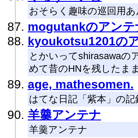
おそらく趣味の巡回用あ
mogutankのアン
kyoukotsu1201
とかいってshirasaw
めて昔のHNを残したま
age, mathesomen.
はてな日記「紫本」の記
羊羹アンテナ
羊羹アンテナ