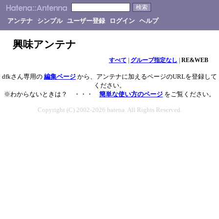
アンテナ
シンプル
ユーザー登録
ログイン
ヘルプ
興味アンテナ
すべて
|
グループ指定なし
|
RE&WEB
dfkさん専用の
編集ページ
から、アンテナに加えるページのURLを登録して
ください。
※わからないときは？ ・・・
簡単な使い方のページ
をご覧ください。
Copyright (C) 2002-2026 hatena. All Rights Reserved.