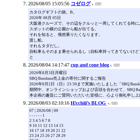
2026/08/05 15:05:56
コゼログ
カタログギフトの旅。B。
2026年 08月 05日
大阪港クルーズで、その辺をクルッと一周してくれてる時に
スポットの横の公園から船が出てる。
それを知ると、俄然乗りたくなります。
渡し船。
それもタダだし。
自転車もそのまま乗せられるし（自転車持ってきてないけど
と
2026/08/04 14:17:47
cup and cone blog
2026年8月3日月曜日
SBQ Bandana売上金の寄付に関するご報告
2026年8月2日（日）23:59まで実施いたしました「SBQ Band
期間中、オンラインショップおよび店頭を合わせて、SBQ Bandan
本企画の趣旨にご賛同いただいた皆様に、心より御礼申し上
2026/08/03 02:10:16
H!cchiii’s BLOG
07 | 2026/08 | 09
- - - - - - 1
2 3 4 5 6 7 8
9 10 11 12 13 14 15
16 17 18 19 20 21 22
23 24 25 26 27 28 29