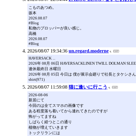
こものあつめ。
坂本
2026.08.07
#Blog
私物のプロッパーが良い感じ。
高橋
2026.08.07
#Blog
2026/08/07 19:34:36
un.regard.moderne
HAVERSACK ...
2026年 08月 06日 HAVERSACKLINEN TWILL DOLMAN SLEEVE S
連休最終日 水曜日
2026年 08月 05日 今日は 僕が展示会廻りで社長とタケシ
shirt(971)
2026/08/07 11:59:08
猫に逢いに行こう
2026-08-06
新居にて
今回のは全てスマホの画像です
ある程度落ち着いてから連れてきたのですが
怖がってますね
しばらく経つとこの通り
植物が増えていきます
トックリランには