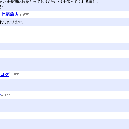
またま長期休暇をとっておりがっつり手伝ってくれる事に。
か
ｙ七尾旅人
されております。
 ブログ
で