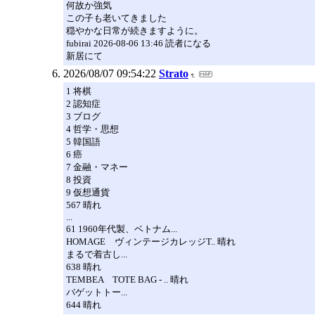
何故か強気
この子も老いてきました
穏やかな日常が続きますように。
fubirai 2026-08-06 13:46 読者になる
新居にて
2026/08/07 09:54:22
Strato
1 将棋
2 認知症
3 ブログ
4 哲学・思想
5 韓国語
6 癌
7 金融・マネー
8 投資
9 仮想通貨
567 晴れ
...
61 1960年代製、ベトナム...
HOMAGE ヴィンテージカレッジT.. 晴れ
まるで着古し...
638 晴れ
TEMBEA TOTE BAG - .. 晴れ
バゲットトー...
644 晴れ