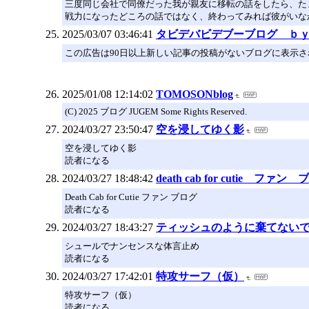
三度同じ会社で同僚だった我が親友に移転の話をしたら、た
戦力になったどころの話ではなく、終わってみれば彼がいな
2025/03/07 03:46:41
タビデバビデブーブログ ｂ
この広告は90日以上新しい記事の投稿がないブログに表示
2025/01/08 12:14:02
TOMOSONblog
(C) 2025 ブログ JUGEM Some Rights Reserved.
2024/03/27 23:50:47
空を浸してゆく影
空を浸してゆく影
読者になる
2024/03/27 18:48:42
death cab for cutie ファン
Death Cab for Cutie ファン ブログ
読者になる
2024/03/27 18:43:27
ティッシュのように棄てない
シュールでナンセンスな体言止め
読者になる
2024/03/27 17:42:01
特攻サーフ（仮）
特攻サーフ（仮）
読者になる