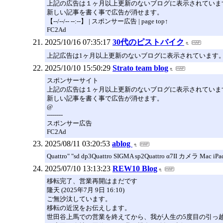
上記の広告は１ヶ月以上更新のないブログに表示されていま
新しい記事を書く事で広告が消せます。
【--/--/-- --:--】 | スポンサー広告 | page top↑
FC2Ad
2025/10/16 07:35:17
30代のピストバイク
上記広告は1ヶ月以上更新のないブログに表示されています
2025/10/10 15:50:29
Strato team blog
スポンサーサイト
上記の広告は１ヶ月以上更新のないブログに表示されていま
新しい記事を書く事で広告が消せます。
@
--------
スポンサー広告
FC2Ad
2025/08/11 03:20:53
ablog
Quattro" "sd dp3Quattro SIGMA sp2Quattro α7
2025/07/10 13:13:23
REW10 Blog
移転完了、営業再開はまだです
隆天 (2025年7月 9日 16:10)
ご無沙汰しています。
移転の近況をお伝えします。
世田谷上馬での営業を終えてから、我が人生の5度目の引っ