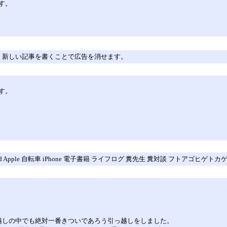
す。
。新しい記事を書くことで広告を消せます。
す。
II カメラ Mac iPad Apple 自転車 iPhone 電子書籍 ライフログ 糞先生 糞対談 フトア
越しの中でも絶対一番きついであろう引っ越しをしました。