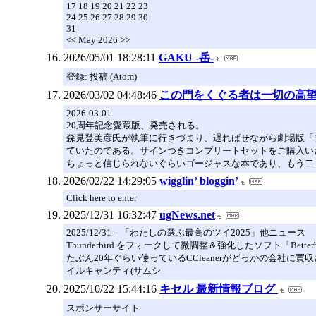
17 18 19 20 21 22 23
24 25 26 27 28 29 30
31
<< May 2026 >>
2026/05/01 18:28:11
GAKU -岳-
登録: 投稿 (Atom)
2026/03/02 04:48:46
この門をくぐる者は一切の高
2026-03-01
20周年記念愛蔵版、発売される。
森見登美彦氏が執筆に行きづまり、遅ればせながら劇場版「
ていたのである。サインつきコンプリートセットをご購入い
ちょっと信じられないぐらいゴージャスな本であり、もう二
2026/02/22 14:29:05
wigglin’ bloggin’
Click here to enter
2025/12/31 16:32:47
ugNews.net
2025/12/31 – 「わたしの選ぶ最高のツイ2025」他ニュース
Thunderbird をフォークして微調整＆強化したソフト「Betterb
たぶん20年ぐらい使っているCCleanerがどっかの会社に買収され
イルキャンティ(サムシ
2025/10/22 15:44:16
キセル 最新情報ブログ
スポンサーサイト