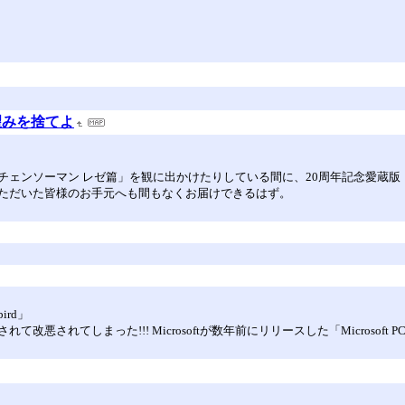
望みを捨てよ
チェンソーマン レゼ篇」を観に出かけたりしている間に、20周年記念愛蔵
ただいた皆様のお手元へも間もなくお届けできるはず。
ird」
て改悪されてしまった!!! Microsoftが数年前にリリースした「Microsoft