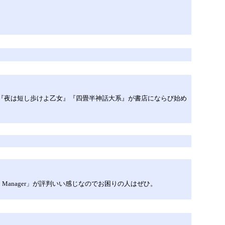
版『夜は短し歩けよ乙女』『四畳半神話大系』が書店にならび始め
 PC Manager」が評判いい感じなのでお困りの人はぜひ。