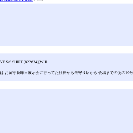
/S SHIRT [822634][WHI...
さんは お留守番昨日展示会に行ってた社長から最寄り駅から 会場までのあの10分..