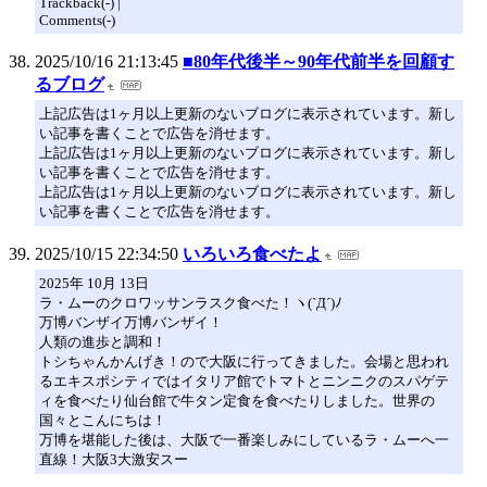
Trackback(-) |
Comments(-)
2025/10/16 21:13:45
■80年代後半～90年代前半を回顧す
るブログ
上記広告は1ヶ月以上更新のないブログに表示されています。新し
い記事を書くことで広告を消せます。
上記広告は1ヶ月以上更新のないブログに表示されています。新し
い記事を書くことで広告を消せます。
上記広告は1ヶ月以上更新のないブログに表示されています。新し
い記事を書くことで広告を消せます。
2025/10/15 22:34:50
いろいろ食べたよ
2025年 10月 13日
ラ・ムーのクロワッサンラスク食べた！ヽ(`Д´)ﾉ
万博バンザイ万博バンザイ！
人類の進歩と調和！
トシちゃんかんげき！ので大阪に行ってきました。会場と思われ
るエキスポシティではイタリア館でトマトとニンニクのスパゲテ
ィを食べたり仙台館で牛タン定食を食べたりしました。世界の
国々とこんにちは！
万博を堪能した後は、大阪で一番楽しみにしているラ・ムーへ一
直線！大阪3大激安スー