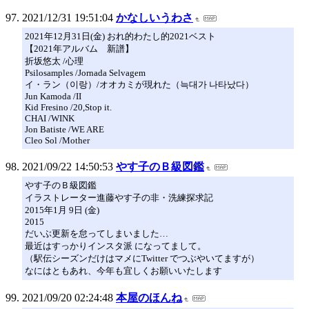
2021/12/31 19:51:04
かなしいうわさ
2021年12月31日(金) おれ的わたし的2021ベスト
【2021年アルバム 新譜】
折坂悠太 /心理
Psilosamples /Jornada Selvagem
イ・ラン（이랑）/オオカミが現れた（늑대가 나타났다）
Jun Kamoda /II
Kid Fresino /20,Stop it.
CHAI /WINK
Jon Batiste /WE ARE
Cleo Sol /Mother
2021/09/22 14:50:53
やす子のＢ級図鑑
やす子のＢ級図鑑
イラストレーター進藤やす子の非・洗練探求記
2015年1月 9日 (金)
2015
だいぶ更新を怠ってしまいました…
最近はすっかりインスタ派 になってまして。
（駅伝シーズンだけはマメにTwitter でつぶやいてますが）
なにはともあれ、今年も宜しくお願いいたします
2021/09/20 02:24:48
本屋のほんね