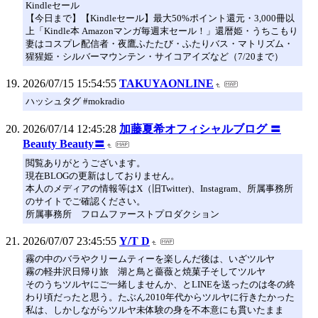
Kindleセール
【今日まで】【Kindleセール】最大50%ポイント還元・3,000冊以
上「Kindle本 Amazonマンガ毎週末セール！」還暦姫・うちこもり
妻はコスプレ配信者・夜鷹ふたたび・ふたりバス・マトリズム・
猩猩姫・シルバーマウンテン・サイコアイズなど（7/20まで）
2026/07/15 15:54:55
TAKUYAONLINE
ハッシュタグ #mokradio
2026/07/14 12:45:28
加藤夏希オフィシャルブログ 〓
Beauty Beauty〓
閲覧ありがとうございます。
現在BLOGの更新はしておりません。
本人のメディアの情報等はX（旧Twitter)、Instagram、所属事務所
のサイトでご確認ください。
所属事務所 フロムファーストプロダクション
2026/07/07 23:45:55
Y/T D
霧の中のバラやクリームティーを楽しんだ後は、いざツルヤ
霧の軽井沢日帰り旅 湖と鳥と薔薇と焼菓子そしてツルヤ
そのうちツルヤにご一緒しませんか、とLINEを送ったのは冬の終
わり頃だったと思う。たぶん2010年代からツルヤに行きたかった
私は、しかしながらツルヤ未体験の身を不本意にも貫いたまま