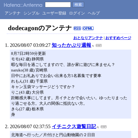
アンテナ
シンプル
ユーザー登録
ログイン
ヘルプ
dodecagonのアンテナ
おとなりアンテナ
|
おすすめページ
2026/08/07 03:09:27
知ったかぶり週報
8月7日2時59分更新
モモ(42 歳) 静岡県
暇な毎日を過ごしてますので、誰か家に遊びに来ません？
naruko(38 歳) 宮崎県
日中にお礼ありでお会い出来る方1名募集です要車
れもん(31 歳) 千葉県
キャン玉袋マッサージどうですか？
りこ(43 歳) 大分県
距離感大事にしてます。月イチとかで会いたい。ゆったりまった
り過ごせる方。大人の関係に抵抗ない方。
きら(27 歳) 栃木県
身
2026/08/07 02:37:55
イチニクス遊覧日記
北海道へ行った／片付けと円山動物園の２日目