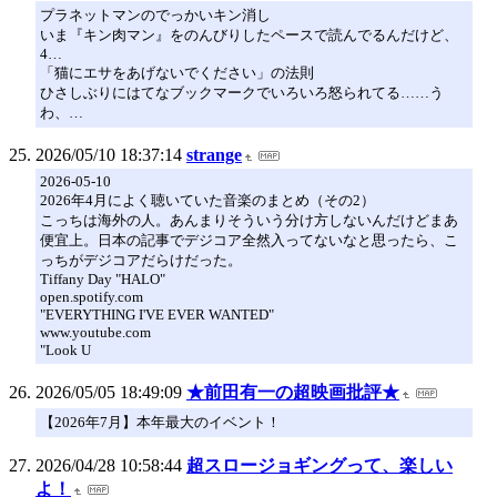
プラネットマンのでっかいキン消し
いま『キン肉マン』をのんびりしたペースで読んでるんだけど、
4…
「猫にエサをあげないでください」の法則
ひさしぶりにはてなブックマークでいろいろ怒られてる……う
わ、…
2026/05/10 18:37:14
strange
2026-05-10
2026年4月によく聴いていた音楽のまとめ（その2）
こっちは海外の人。あんまりそういう分け方しないんだけどまあ
便宜上。日本の記事でデジコア全然入ってないなと思ったら、こ
っちがデジコアだらけだった。
Tiffany Day "HALO"
open.spotify.com
"EVERYTHING I'VE EVER WANTED"
www.youtube.com
"Look U
2026/05/05 18:49:09
★前田有一の超映画批評★
【2026年7月】本年最大のイベント！
2026/04/28 10:58:44
超スロージョギングって、楽しい
よ！