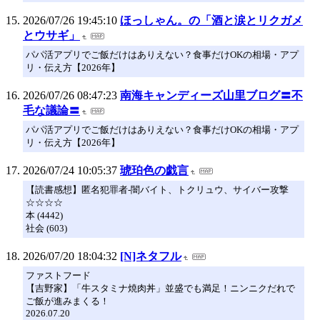
2026/07/26 19:45:10
ほっしゃん。の「酒と涙とリクガメ
とウサギ」
パパ活アプリでご飯だけはありえない？食事だけOKの相場・アプ
リ・伝え方【2026年】
2026/07/26 08:47:23
南海キャンディーズ山里ブログ〓不
毛な議論〓
パパ活アプリでご飯だけはありえない？食事だけOKの相場・アプ
リ・伝え方【2026年】
2026/07/24 10:05:37
琥珀色の戯言
【読書感想】匿名犯罪者-闇バイト、トクリュウ、サイバー攻撃
☆☆☆☆
本 (4442)
社会 (603)
2026/07/20 18:04:32
[N]ネタフル
ファストフード
【吉野家】「牛スタミナ焼肉丼」並盛でも満足！ニンニクだれで
ご飯が進みまくる！
2026.07.20