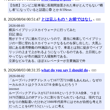
【当然】コンビニ駐車場に長期間放置された車がとんでもない“晒
し者”になっていると話題に😨 とか 8/3News
2026/08/04 00:51:47
とは云ふもの丶お前ではなし
2026-08-03
横浜ベイブリッジスカイウォークに行ってみた
日記 遊山
熊がドライブに連れてけというので、適当に検索してベイブリッ
ジの一部に登れるスカイウォークなるものを探し出した。大黒ふ
頭にある港湾整備のPR施設のようで、車道とは別に徒歩でベイブ
リッジの上まで上がれるようになっているのである。土日祝しか
やってないが市の施設で入場無料である。
立派なビルである。ほぼエレベーターが主要施設で外
2026/08/03 08:31:35
what do you say I should do
2026-08-02
「ループバックIPアドレスって1677万7216個もあんねん」なぜロ
ーカルホストはクラスA 127/8 全体なんだろう？
internet
ループバックアドレスが127.0.0.0/8というクラスA全体、つまり
1670万個以上のIPアドレスに割り当てられているのは、現代では
かなりの無駄遣いだけれど1980年代前半にはそれが自然な考え方
だったことをGPT 5.5といっしょに考え