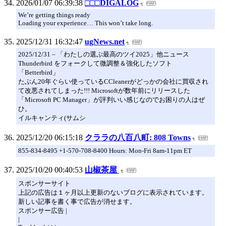
2026/01/07 06:39:38
□□□DIGALOG
We’re getting things ready
Loading your experience… This won’t take long.
2025/12/31 16:32:47
ugNews.net
2025/12/31 – 「わたしの選ぶ最高のツイ2025」他ニュース
Thunderbird をフォークして微調整＆強化したソフト
「Betterbird」
たぶん20年ぐらい使っているCCleanerがどっかの会社に買収され
て改悪されてしまった!!! Microsoftが数年前にリリースした
「Microsoft PC Manager」が評判いい感じなのでお困りの人はぜ
ひ。
イルキャンティ(サムシ
2025/12/20 06:15:18
クララの八百八町: 808 Towns
855-834-8495 +1-570-708-8400 Hours: Mon-Fri 8am-11pm ET
2025/10/20 00:40:53
山椒茶屋
スポンサーサイト
上記の広告は１ヶ月以上更新のないブログに表示されています。
新しい記事を書く事で広告が消せます。
スポンサー広告 |
|