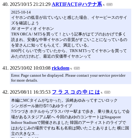
2025/10/15 21:21:29
ARTIFACT@ハテナ系
2025-10-14
イヤホンの低音が出ていないと感じた場合、イヤーピースのサイ
ズを確認しよう
AV オーディオ イヤホン
TRN ORCA / MT5を買って！という記事がはてブのおかげで多く
読まれ、安価な中華イヤホンの音質がすごいことになっているの
を皆さんに知ってもらえて、満足している。
800円くらいで売っていたから、TRN MT5ってイヤホンを買って
みたのだけれど、最近の安価帯イヤホンって
2025/10/02 10:03:08
rickdom
Error. Page cannot be displayed. Please contact your service provider
for more details.
2025/08/11 16:35:53
フ ラ ス コ の 中 に は
本編にMCタイムがなかった。浜崎あゆみってすごいロック
シンガポール旅行➄7/5あゆライブ
7/5つづき ホテルからブラスバサー駅まで歩き、乗り換えなしで会
場があるスタジアム駅へ 今回のあゆのコンサートはSingapore
Indoor Stadiumで開催されました 韓国のアーティストのライブで
はおなじみの場所ですね 私も名前は聞いたことありました 横に国
立の大きなス…