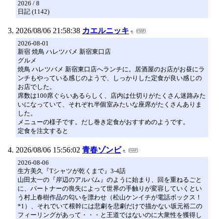
2026 / 8
日記 (1142)
2026/08/06 21:58:38
カエルニッキ
2026-08-01
新宿 焼鳥 ハレツバメ 新宿東口店
グルメ
焼鳥 ハレツバメ 新宿東口店へランチに。居酒屋のお店がお昼にラ
ンチもやっている感じのようで、しっかりした定食が良い感じの
お店でした。
席数は100席ぐらいあるらしく、店内は仕切りがたくさん迷路みた
いになっていて、それぞれ半個室みたいな座席がたくさんありま
した。
メニューの様子です。だし巻き定食がおすすめのようです。
定食を注文すると
2026/08/06 15:56:02
青春ゾンビ
2026-08-06
生方美久『Tシャツが乾くまで』3-4話
山田太一の『岸辺のアルバム』のように始まり、回を重ねるごと
に、パートナーの喪失によって世界の手触りが変容していくとい
う村上春樹作品の匂いを漂わせ（松山ケンイチが電話ボックス！
*1）、それでいて根幹には悲劇を悲劇だけで描かない坂元裕二の
フィーリングがあって・・・と王道ではないのに大衆性を獲得し