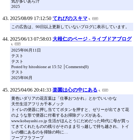
気が多いあら汁
2025
2025/08/09 17:12:50
てれびのスキマ
この広告は、90日以上更新していないブログに表示しています。
2025/06/13 07:58:03
大根仁のページ - ライブドアブログ
2025年06月11日
テスト
テスト
Posted by hitoshione at 15:52 │Comments(0)
テスト
2025年06月
2025/04/06 20:41:33
楽園は心の中にある
黄色いダリアの花言葉は「仕事おつかれ」とかでいいかな
天竺生活アフリカ千本ノック
トイレの便器に押し当ててボタンを押すと、ゼリーが出てきて花
のような形で便器に付着するお掃除グッズがある。
www.kobayashi.co.jp 生活がほんとうにだめだった時代に母が買っ
てきてくれたものの残りがそのまま引っ越しで持ち越され、トイ
レの棚にあるのを掃除の時に…
フープフラフープ