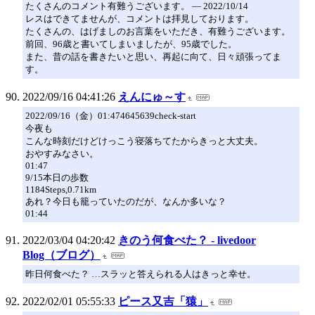
たくさんのコメント有難うございます。 ― 2022/10/14
レスはできてませんが、コメントは拝見しております。
たくさんの、はげましのお言葉をいただき、有難うございます。
前回、96歳と書いてしまいましたが、95歳でした。
また、昔の話を書きたいと思い、再起に向て、日々頑張ってま
す。
2022/09/16 04:41:26
えんにゅ～す
2022/09/16（金）01:474645639check-start
今夜も
こんな時刻だけどけっこう寝落ちてたからきっと大丈夫。
おやすみなさい。
01:47
9/15本日の歩数
1184Steps,0.71km
あれ？今日も籠っていたのだが、なんか多いな？
01:44
2022/03/04 04:20:42
きのう何食べた？ - livedoor
Blog（ブログ）
昨日何食べた？ …スラッと答えられる人はきっと幸せ。
2022/02/01 05:55:33
ピース又吉「猿」