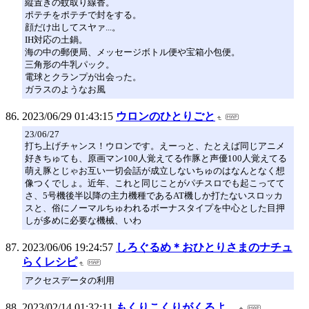
縦置きの蚊取り線香。
ポテチをポテチで封をする。
顔だけ出してスヤァ...。
IH対応の土鍋。
海の中の郵便局、メッセージボトル便や宝箱小包便。
三角形の牛乳パック。
電球とクランプが出会った。
ガラスのようなお風
2023/06/29 01:43:15
ウロンのひとりごと
23/06/27
打ち上げチャンス！ウロンです。えーっと、たとえば同じアニメ
好きちゅても、原画マン100人覚えてる作豚と声優100人覚えてる
萌え豚とじゃお互い一切会話が成立しないちゅのはなんとなく想
像つくでしょ。近年、これと同じことがパチスロでも起こってて
さ、5号機後半以降の主力機種であるAT機しか打たないスロッカ
スと、俗にノーマルちゅわれるボーナスタイプを中心とした目押
しが多めに必要な機械、いわ
2023/06/06 19:24:57
しろぐるめ＊おひとりさまのナチュ
らくレシピ
アクセスデータの利用
2023/02/14 01:32:11
もくりこくりがくるよ。