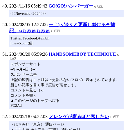
2024/11/16 05:49:43
GO!GO!ハンバーガー
<< November 2024 >>
2024/08/05 12:27:06
ー｀)＜淡々と更新し続けるぞ雑
記。ωもみゅもみゅ
Twitter/Facebook/tumblr
[mew5.com鯖]
2024/06/20 05:59:26
HANDSOMEBOY TECHNIQUE
スポンサーサイト
--年--月--日（--）
スポンサー広告
上記の広告は１ヶ月以上更新のないブログに表示されています。
新しい記事を書く事で広告が消せます。
コメントを見る（-）
コメントを書く
▲このページのトップへ戻る
FC2Ad
2024/05/18 04:22:03
メレンゲが腐るほど恋したい
・はちみせ（東京） 通販ページ
・ホホホ座 浄土寺店（京都） 通販ページ