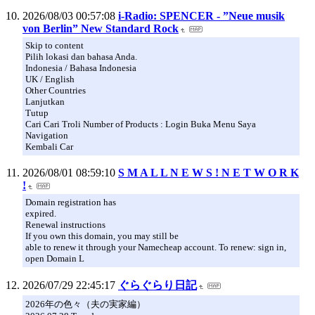
2026/08/03 00:57:08
i-Radio: SPENCER - ”Neue musik
von Berlin” New Standard Rock
Skip to content
Pilih lokasi dan bahasa Anda.
Indonesia / Bahasa Indonesia
UK / English
Other Countries
Lanjutkan
Tutup
Cari Cari Troli Number of Products : Login Buka Menu Saya
Navigation
Kembali Car
2026/08/01 08:59:10
S M A L L N E W S ! N E T W O R K
!
Domain registration has
expired.
Renewal instructions
If you own this domain, you may still be
able to renew it through your Namecheap account. To renew: sign in,
open Domain L
2026/07/29 22:45:17
ぐらぐらり日記
2026年の色々（夫の実家編）