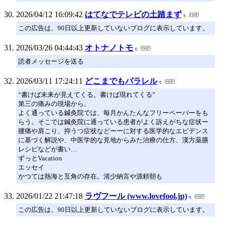
2026/04/12 16:09:42
はてなでテレビの土踏まず
この広告は、90日以上更新していないブログに表示しています。
2026/03/26 04:44:43
オトナノトモ
読者メッセージを送る
2026/03/11 17:24:11
どこまでもパラレル
“書けば未来が見えてくる。書けば現れてくる”
第三の痛みの現場から。
よく通っている鍼灸院では、毎月かんたんなフリーペーパーをも
らう。そこでは鍼灸院に通っている患者がよく訴えがちな症状ー
腰痛や肩こり、抑うつ症状などーーに対する医学的なエビデンス
に基づく解説や、中医学的な見地からみた治療の仕方、漢方薬膳
レシピなどが書い…
ずっとVacation
エッセイ
かつては熱海と互角の存在。清少納言や源頼朝も
2026/01/22 21:47:18
ラヴフール (www.lovefool.jp)
この広告は、90日以上更新していないブログに表示しています。