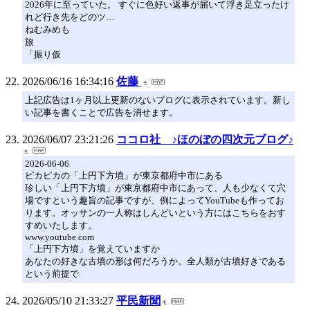
2026年に至っていた。 すぐに色好い返事が届いて浮き足立ったけ
れど行き先をどのツ…
ねむみめも
旅
「振り仮
2026/06/16 16:34:16
佐藤
上記広告は1ヶ月以上更新のないブログに表示されています。新し
い記事を書くことで広告を消せます。
2026/06/07 23:21:26
ココロ社 ♪ほのぼの四次元ブログ♪
2026-06-06
ピカピカの「上円下方墳」が東京都府中市にある
珍しい「上円下方墳」が東京都府中市にあって、人も少なくて穴
場ですという趣旨の記事ですが、例によってYouTubeも作ってお
ります。オッサンの一人称はしんどいという方にはこちらをおす
すめいたします。
www.youtube.com
「上円下方墳」を覚えていますか
あなたの好きな古墳の形は何だろうか。全人類が古墳好きである
という前提で
2026/05/10 21:33:27
平民新聞