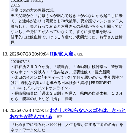
2026.07.28 Tuesday
23:15
今度は夫の方の両親の話。
夫の父親から「お母さんが転んで起き上がれないから起こしに来
て」と連絡があり（両親とも70代後半、要介護でマンション二人
暮らし）、夫と行ってみるとお母さんの呂律がちゃんと回ってい
ないし、全身に力が入っていなくて、すぐに救急車を呼ぶ。
結果的には低血糖で、けっこう危ない状態だった。お母さんは糖
尿
2026/07/28 20:49:04
Hjk/変人窟
2026/07/28
・駐在所２６００か所、「統廃合」「通勤制」検討指示…警察署
から車で１５分以内・「住み込み」必要性低く : 読売新聞
・休日のイオンに｢ボディーバッグ｣で何が悪いのか…中年男性だ
けに｢過剰な気遣い｣を求める日本社会の異様 | PRESIDENT
Online（プレジデントオンライン）
・長崎県職員に「週休３日制」を導入 県内の自治体初、１０月
から…能率の向上など目指す – 長崎
2026/07/28 14:59:12
わたしが知らないスゴ本は、きっと
あなたが読んでいる
『死ぬまでに読みたい1000冊 人生を豊かにする世界の名著』を
ネットワーク化した