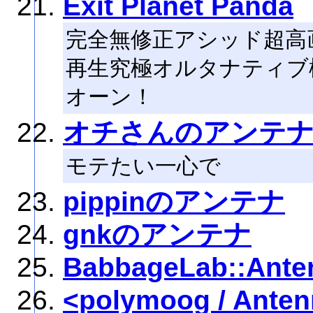
Exit Planet Panda
完全無修正アシッド超高
再生究極オルタナティブ
オーン！
オチさんのアンテ
モテたい一心で
pippinのアンテナ
gnkのアンテナ
BabbageLab::Ante
<polymoog / Ante