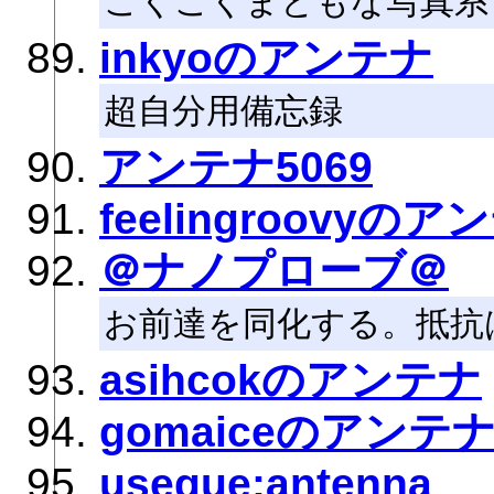
ごくごくまともな写真系
inkyoのアンテナ
超自分用備忘録
アンテナ5069
feelingroovyのア
＠ナノプローブ＠
お前達を同化する。抵抗
asihcokのアンテナ
gomaiceのアンテ
useque:antenna