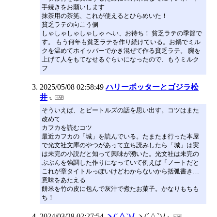
手続きをお願いします
抹茶用の茶筅、これが使えるとひらめいた！
貧乏ラテの向こう側
しゃしゃしゃしゃしゃ へい、お待ち！ 貧乏ラテの季節で
す。 もう何年も貧乏ラテを作り続けている。お鍋でミル
クを温めてホイッパーでかき混ぜて作る貧乏ラテ。 腕を
上げて人をもてなせるぐらいになったので、もうミルク
フ
2025/05/08 02:58:49
ハリーポッターとゴジラ松
井
そういえば、とビートルズの話を思い出す。コツはまた
改めて
カフカを読むコツ
最近カフカの「城」を読んでいる。たまたま行った本屋
で光文社文庫のやつがあって立ち読みしたら「城」は実
は未完の小説だと知って興味が湧いた。光文社は未完の
ぶぶんを強調した作りになっていて例えば「ノートだと
これが章タイトルっぽいけどわからないから括弧書き…
意味をあたえる
餅米を竹の皮に包んで灰汁で煮たお菓子。かなりもちも
ち！
2024/03/28 02:27:54
ヽ(´△`)ﾉ
ヽ(´△`)ﾉ