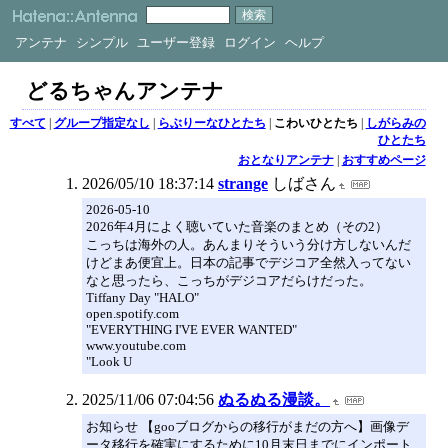
アンテナ
シンプル
ユーザー登録
ログイン
ヘルプ
どるちゃんアンテナ
すべて
|
グループ指定なし
|
らぶりーなひとたち
|
こわいひとたち
|
しがらみの
ひとたち
おとなりアンテナ
|
おすすめページ
2026/05/10 18:37:14
strange
しばさん
2026-05-10
2026年4月によく聴いていた音楽のまとめ（その2）
こっちは海外の人。あんまりそういう分け方しないんだ
けどまあ便宜上。日本の記事でデジコア全然入ってない
なと思ったら、こっちがデジコアだらけだった。
Tiffany Day "HALO"
open.spotify.com
"EVERYTHING I'VE EVER WANTED"
www.youtube.com
"Look U
2025/11/06 07:04:56
ぬるぬる漫談。
お知らせ 【gooブログからの移行がまだの方へ】画像デ
ータ移行を確実にするために10月末日までにインポート