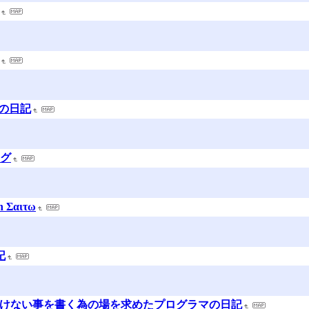
suの日記
ング
 Σαιτω
記
で書けない事を書く為の場を求めたプログラマの日記