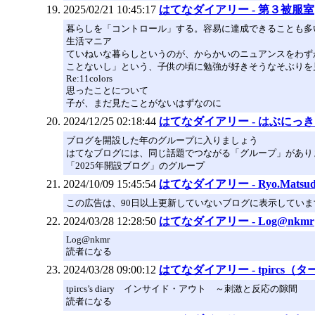
2025/02/21 10:45:17
はてなダイアリー - 第３被服室
暮らしを「コントロール」する。容易に達成できることも多
生活マニア
ていねいな暮らしというのが、からかいのニュアンスをわず
ことないし」という、子供の頃に勉強が好きそうなそぶりを
Re:11colors
思ったことについて
子が、まだ見たことがないはずなのに
2024/12/25 02:18:44
はてなダイアリー - はぶに
ブログを開設した年のグループに入りましょう
はてなブログには、同じ話題でつながる「グループ」があり
「2025年開設ブログ」のグループ
2024/10/09 15:45:54
はてなダイアリー - Ryo.Mat
この広告は、90日以上更新していないブログに表示していま
2024/03/28 12:28:50
はてなダイアリー - Log@nkmr
Log@nkmr
読者になる
2024/03/28 09:00:12
はてなダイアリー - tpircs
tpircs’s diary インサイド・アウト ～刺激と反応の隙間
読者になる