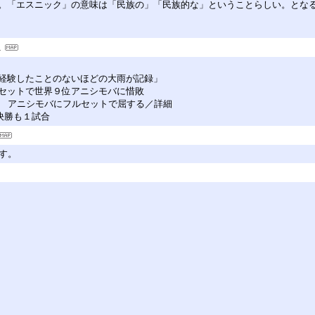
。「エスニック」の意味は「民族の」「民族的な」ということらしい。とな
経験したことのないほどの大雨が記録」
セットで世界９位アニシモバに惜敗
ず アニシモバにフルセットで屈する／詳細
々決勝も１試合
す。