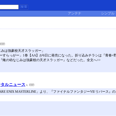
アンテナ
シンプル
じみは強豪校天才スラッガー」
ーすらっがー」1巻【AA】が6日に発売になった。折り込みチラシは『青春×
『俺の幼なじみは強豪校の天才スラッガー』などだった。全文へ>>
ジタルニュース
 ENIX MASTERLINE」より、『ファイナルファンタジーVII リバース