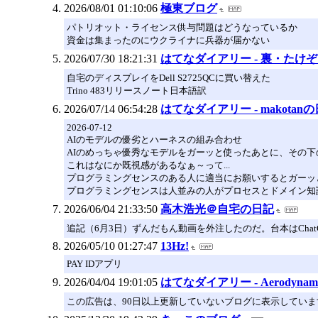
2026/08/01 01:10:06
極東ブログ
パトリオット・ライセンス供与問題はどうなっているか
資金は集まったのにウクライナに兵器が届かない
2026/07/30 18:21:31
はてなダイアリー - 裏・たけ
自宅のディスプレイをDell S2725QCに買い替えた
Trino 483リリースノート日本語訳
2026/07/14 06:54:28
はてなダイアリー - makotan
2026-07-12
AIのモデルの優劣とハーネスの組み合わせ
AIのめっちゃ優秀なモデルをガーッと使ったあとに、その
これはなにか既視感があるなぁ～って...
プログラミングセンスのある人に適当にお願いするとガーッ
プログラミングセンスは人並みの人がプロセスとドメイン知
2026/06/04 21:33:50
高木浩光＠自宅の日記
追記（6月3日）ずんだもん動画を外注したのだ。台本はCha
2026/05/10 01:27:47
13Hz!
PAY IDアプリ
2026/04/04 19:01:05
はてなダイアリー - Aerodynam
この広告は、90日以上更新していないブログに表示していま