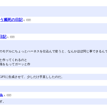
ぞう瀕死の日記
の日記
下のモデルにちょっとハーネスを仕込んで使うと、なんかほぼ同じ事できるん
と作ってくれるのと
識をもってガーッと作
tGPTに生成させて、少しだけ手直ししたのだ。
ik
す。