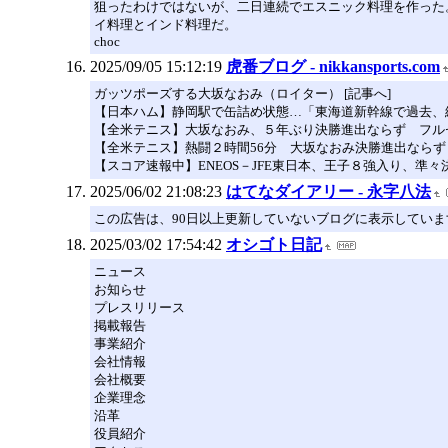
狙ったわけではないが、二日連続でエスニック料理を作った
イ料理とインド料理だ。
choc
2025/09/05 15:12:19
虎番ブログ - nikkansports.com
ガッツポーズする大坂なおみ（ロイター） [記事へ]
【日本ハム】静岡駅で缶詰め状態…「東海道新幹線で過去、
【全米テニス】大坂なおみ、５年ぶり決勝進出ならず フル
【全米テニス】熱闘２時間56分 大坂なおみ決勝進出なら
【スコア速報中】ENEOS－JFE東日本、王子８強入り、準
2025/06/02 21:08:23
はてなダイアリー - 永字八法
この広告は、90日以上更新していないブログに表示していま
2025/03/02 17:54:42
オシゴト日記
ニュース
お知らせ
プレスリリース
掲載報告
事業紹介
会社情報
会社概要
企業理念
沿革
役員紹介