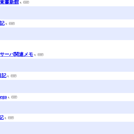
の覚書新館
日記
のサーバ関連メモ
日記
ego
記