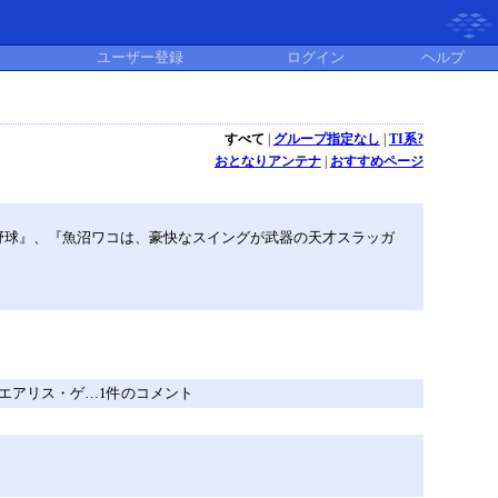
ユーザー登録
ログイン
ヘルプ
すべて
|
グループ指定なし
|
TI系?
おとなりアンテナ
|
おすすめページ
野球』、『魚沼ワコは、豪快なスイングが武器の天才スラッガ
』のエアリス・ゲ…1件のコメント