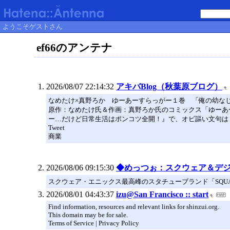
ようこそゲストさん
ef66のアンテナ
2026/08/07 22:14:32
アキバBlog（秋葉原ブログ）
なめたけ×真野ろか ゆーあーすらっがー１巻 「俺の幼な
原作：なめたけ氏＆作画：真野ろか氏のコミックス「ゆーあ
ー…だけど日常生活はポンコツ全開！』で、オビ謳い文句は
Tweet
商業
2026/08/06 09:15:30
◆めっつぉ：スクウェア＆デ
スクウェア・エニックス最高峰のスタチューブランド「SQUARE
2026/08/01 04:43:37
izu@San Francisco :: start
Find information, resources and relevant links for shinzui.org.
This domain may be for sale.
Terms of Service | Privacy Policy