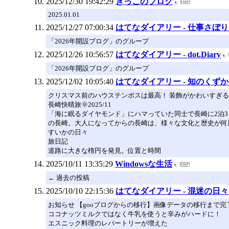
2025/12/30 19:42:29
きっこのブログ
2025.01.01
2025/12/27 07:00:34
はてなダイアリー - 仕事さぼ
「2026年開設ブログ」のグループ
2025/12/26 10:56:57
はてなダイアリー - dot.Diary
「2026年開設ブログ」のグループ
2025/12/02 10:05:40
はてなダイアリー - 知のくずか
クリスマス前のハウステンボスは最高！ 装飾がかわいすぎる
長崎快晴旅🌞2025/11
「海に眠るダイヤモンド」にハマっていた同士で長崎に2泊3
の長崎。大人になってからの長崎は、様々な文化と歴史が何
すいかの日々
旅日記
道路に大きな楕円を発見。位置と時間
2025/10/11 13:35:29
Windowsな生活
← 過去の投稿
2025/10/10 22:15:36
はてなダイアリー - 混迷の日々
お知らせ 【gooブログからの移行】画像データの移行まで
ココナッツミルクではなく牛乳を使うと辛みがハードに！
エスニック料理のレパートリーが増えた