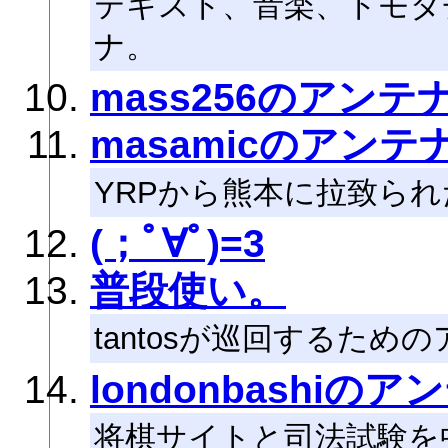
テキスト、音楽、トモダ
ナ。
mass256のアンテ
masamicのアンテ
YRPから熊本に拉致られた
(；ﾟ∀ﾟ)=3
普段使い。
tantosが巡回するため
londonbashiのア
将棋サイトと司法試験を