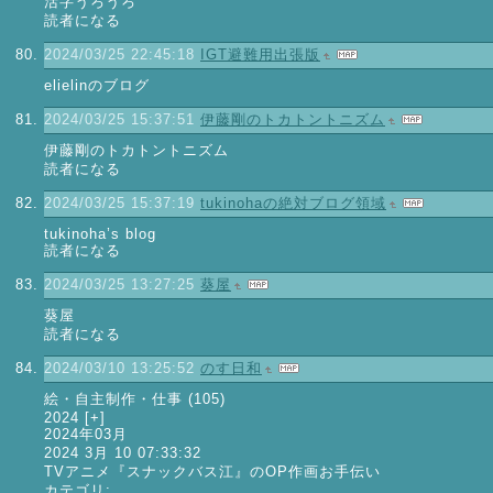
活字うろうろ
読者になる
2024/03/25 22:45:18
IGT避難用出張版
elielinのブログ
2024/03/25 15:37:51
伊藤剛のトカトントニズム
伊藤剛のトカトントニズム
読者になる
2024/03/25 15:37:19
tukinohaの絶対ブログ領域
tukinoha’s blog
読者になる
2024/03/25 13:27:25
葵屋
葵屋
読者になる
2024/03/10 13:25:52
のす日和
絵・自主制作・仕事 (105)
2024 [+]
2024年03月
2024 3月 10 07:33:32
TVアニメ『スナックバス江』のOP作画お手伝い
カテゴリ: