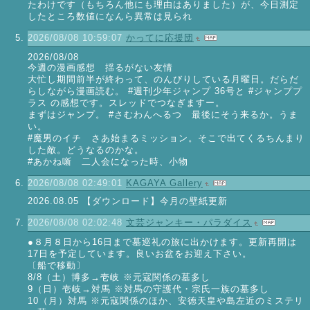
たわけです（もちろん他にも理由はありました）が、今日測定
したところ数値になんら異常は見られ
2026/08/08 10:59:07
かってに応援団
2026/08/08
今週の漫画感想 揺るがない友情
大忙し期間前半が終わって、のんびりしている月曜日。だらだ
らしながら漫画読む。 #週刊少年ジャンプ 36号と #ジャンププ
ラス の感想です。スレッドでつなぎますー。
まずはジャンプ。 #さむわんへるつ 最後にそう来るか。うま
い。
#魔男のイチ さあ始まるミッション。そこで出てくるちんまり
した敵。どうなるのかな。
#あかね噺 二人会になった時、小物
2026/08/08 02:49:01
KAGAYA Gallery
2026.08.05 【ダウンロード】今月の壁紙更新
2026/08/08 02:02:48
文芸ジャンキー・パラダイス
●８月８日から16日まで墓巡礼の旅に出かけます。更新再開は
17日を予定しています。良いお盆をお迎え下さい。
〔船で移動〕
8/8（土）博多→壱岐 ※元寇関係の墓多し
9（日）壱岐→対馬 ※対馬の守護代・宗氏一族の墓多し
10（月）対馬 ※元寇関係のほか、安徳天皇や島左近のミステリ