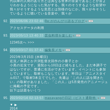
代以降の人間のあり方とは異なる世界の音楽であることが昔よ
りわかるようになった気がする。我々のそうするような欲望や
我々がそうするような意思とは別様のなにか。我々が今そうし
ているように聴いている音楽や、我々が
2023/06/06 23:02:46
Re:がのんびり語るブログ
アクセスデータの利用
2023/05/13 13:40:33
昆虫料理を楽しむ
12345次へ >>>
2023/03/17 01:37:42
編集長メモ
2023年3月15日 (水曜日)
近況／体調とか片渕監督次回作の小冊子とか
小黒の近況です。退院から10日ほど経ちました。まだ本調子で
はないですが、普通に生活ができています。イベントにも参加
していますし、取材もこなしています。昨日は「アニメスタイ
ル017」で取材3本立てでした。先週は「この人に話を聞きた
い」の取材がありました。「この人」は5月発売のアニメージュ
に掲載の予定です。
以下は話題をいくつ
2023/02/14 02:13:57
masayangの日記（ピスト通勤他
▼ ▶
2014