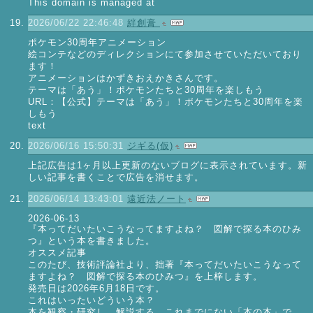
This domain is managed at
2026/06/22 22:46:48
絆創膏
ポケモン30周年アニメーション
絵コンテなどのディレクションにて参加させていただいており
ます！
アニメーションはかずきおえかきさんです。
テーマは「あう」！ポケモンたちと30周年を楽しもう
URL：【公式】テーマは「あう」！ポケモンたちと30周年を楽
しもう
text
2026/06/16 15:50:31
ジギる(仮)
上記広告は1ヶ月以上更新のないブログに表示されています。新
しい記事を書くことで広告を消せます。
2026/06/14 13:43:01
遠近法ノート
2026-06-13
『本ってだいたいこうなってますよね？ 図解で探る本のひみ
つ』という本を書きました。
オススメ記事
このたび、技術評論社より、拙著『本ってだいたいこうなって
ますよね？ 図解で探る本のひみつ』を上梓します。
発売日は2026年6月18日です。
これはいったいどういう本？
本を観察・研究し、解説する、これまでにない「本の本」で