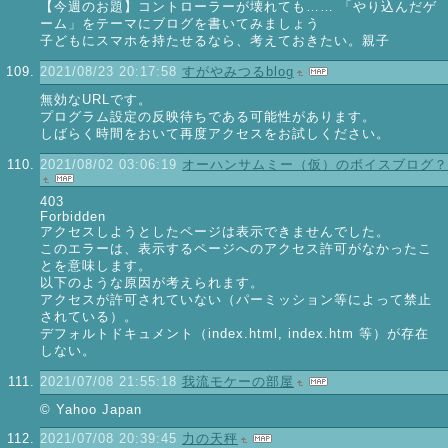
【今週のお題】コントローラーが壊れても…… 「やり込んだゲ
ーム」をテーマにブログを書いてみましょう
子どもにスマホを持たせるなら、考えておきたい。親子
2021/08/23 20:17:58
すがやみつるblog
無効なURLです。
プログラム設定の反映待ちである可能性があります。
しばらく時間をおいて再度アクセスをお試しください。
2021/08/02 03:06:19
オーハンサムミー（仮）のボイスブログ？
403
Forbidden
アクセスしようとしたページは表示できませんでした。
このエラーは、表示するページへのアクセス許可がなかったこ
とを意味します。
以下のような原因が考えられます。
アクセスが許可されていない（パーミッション等によって禁止
されている）。
デフォルトドキュメント（index.html, index.htm 等）が存在
しない。
2021/07/08 21:55:18
我流モケーの部屋
© Yahoo Japan
2021/07/08 20:39:45
力の天秤