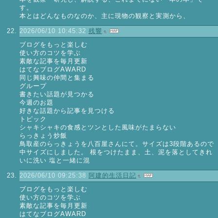
す。
本とはどんなものなのか、主に現物の観察と実測から、
2026/06/10 10:45:32
残響
ブログをもっと楽しむ
使い方のコツを学ぶ
素敵な記事を毎月更新
はてなブログAWARD
同じ興味の仲間と集まる
グループ
書きたい話題が見つかる
今週のお題
好きな話題から記事を見つける
トピック
シャキシャキの食感とツンとした風味がたまらない
らっきょう炒飯
鳥取産のらっきょうを八百屋さんにて。サイズは3段階あるので
中サイズにしました。 根をつけたまま、土、泥を落としてきれ
いに洗い 塩と一緒に混
2026/06/10 09:25:38
阿建的生活日記
ブログをもっと楽しむ
使い方のコツを学ぶ
素敵な記事を毎月更新
はてなブログAWARD