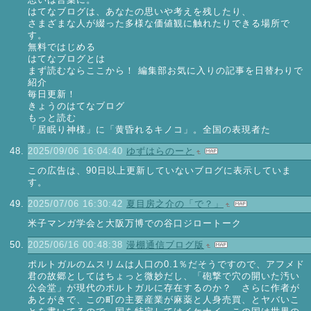
はてなブログは、あなたの思いや考えを残したり、
さまざまな人が綴った多様な価値観に触れたりできる場所で
す。
無料ではじめる
はてなブログとは
まず読むならここから！ 編集部お気に入りの記事を日替わりで
紹介
毎日更新！
きょうのはてなブログ
もっと読む
「居眠り神様」に「黄昏れるキノコ」。全国の表現者た
2025/09/06 16:04:40
ゆずはらのーと
この広告は、90日以上更新していないブログに表示していま
す。
2025/07/06 16:30:42
夏目房之介の「で？」
米子マンガ学会と大阪万博での谷口ジロートーク
2025/06/16 00:48:38
漫棚通信ブログ版
ポルトガルのムスリムは人口の0.1％だそうですので、アフメド
君の故郷としてはちょっと微妙だし、「砲撃で穴の開いた汚い
公会堂」が現代のポルトガルに存在するのか？ さらに作者が
あとがきで、この町の主要産業が麻薬と人身売買、とヤバいこ