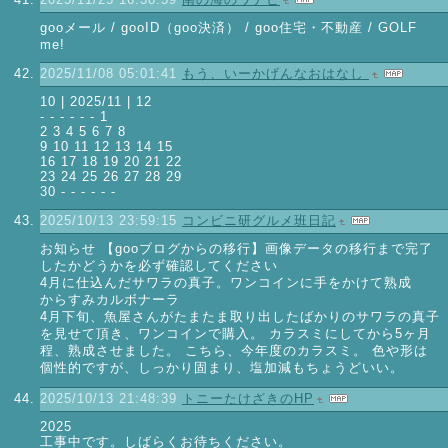
gooメール / gooID（goo決済） / goo住宅・不動産 / GOLF
me!
2025/11/08 05:01:41
もう、いーかげんなおはなし
10 | 2025/11 | 12
- - - - - - 1
2 3 4 5 6 7 8
9 10 11 12 13 14 15
16 17 18 19 20 21 22
23 24 25 26 27 28 29
30 - - - - - -
2025/10/13 23:59:15
コンビニ研グルメ班日記
お知らせ 【gooブログからの移行】画像データの移行まで完了
したかどうかを必ず確認してください
4月に仕込んだサワラの真子。ワンコインに手をかけて熟成
からすみカルボナーラ
4月下旬、魚屋さんがたまたま取り出したばかりのサワラの真子
を見せて頂き、ワンコインで購入。 カラスミにしてから5ヶ月
程、熟成させました。 こちら、今年度のカラスミ。 色や形は
個性的ですが、しっかり固まり、塩加減もちょうどいい。
2025/10/13 21:48:39
トニーたけざきのHP
2025
工事中です。しばらくお待ちください。