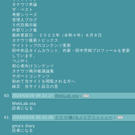
タナウツ本論
ザ・ベスト
考察シリーズ
管理人ブログ
５代目掲示板
外部リンク集
最終更新日： ２０２２年（令和４年）８月８日
タナウツ最新トピックス
サイトトップのコンテンツ更新
田中作品タイムカウント、作家・田中芳樹プロフィールを更新
しています。
つぶやく
初心者向けコンテンツ
タナウツ掲示板議論集
サポートコンテンツ
‌初めて当サイトを閲覧される方へ
緒言 当サイト設立の意
2024/03/28 09:22:27
WebLab.ota
WebLab.ota
読者になる
2024/03/28 09:02:05
グラマ(略)モメリアリィィィー
gma's diary
読者になる