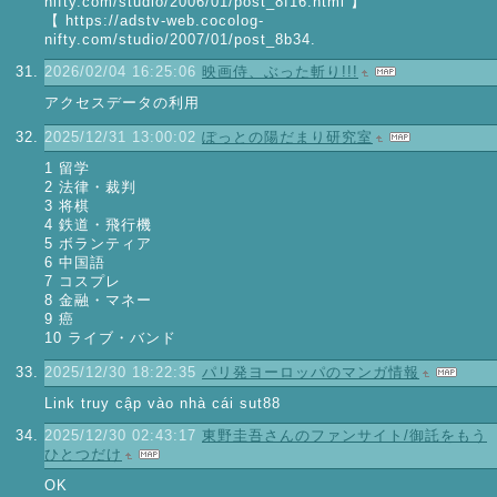
nifty.com/studio/2006/01/post_8f16.html 】
【 https://adstv-web.cocolog-
nifty.com/studio/2007/01/post_8b34.
2026/02/04 16:25:06
映画侍、ぶった斬り!!!
アクセスデータの利用
2025/12/31 13:00:02
ぽっとの陽だまり研究室
1 留学
2 法律・裁判
3 将棋
4 鉄道・飛行機
5 ボランティア
6 中国語
7 コスプレ
8 金融・マネー
9 癌
10 ライブ・バンド
2025/12/30 18:22:35
パリ発ヨーロッパのマンガ情報
Link truy cập vào nhà cái sut88
2025/12/30 02:43:17
東野圭吾さんのファンサイト/御託をもう
ひとつだけ
OK