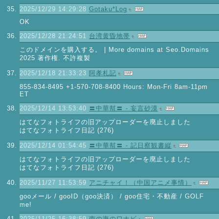
2025/12/29 14:29:28
Gotaku*Log
OK
2025/12/28 21:24:51
台湾黄昏地帯
このドメインを購入する。 | More domains at Seo.Domains
2025 著作権. 不許複製
2025/12/18 21:33:23
阿孝札記
855-834-8495 +1-570-708-8400 Hours: Mon-Fri 8am-11pm
ET
2025/12/14 13:53:40
〓中華幇〓 - 妄言砂漠
はてなフォトライフの旧アップローダーを廃止しました
はてなフォトライフ日記 (276)
2025/12/14 01:54:45
〓中華幇〓 - 記日察観書縦
はてなフォトライフの旧アップローダーを廃止しました
はてなフォトライフ日記 (276)
2025/11/27 11:53:59
アニチャイ！（中国アニメ事情）
gooメール / gooID（goo決済） / goo住宅・不動産 / GOLF
me!
2025/11/25 16:38:59
南の海のワナビ