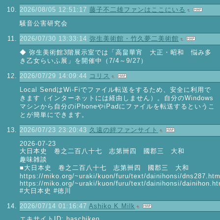
2026/08/05 12:51:17
藤子不二雄ファンはここにいる
騒音公害研究会
2026/07/30 13:33:14
弥生美術館・竹久夢二美術館
◆ 弥生美術館3階展示室では「高畠華宵 大正・昭和 悩み多
き乙女らいふ展」を開催中（7/4～9/27）
2026/07/29 14:09:44
コリス
Local SendはWi-Fiでファイル転送をするため、安全に利用で
きます（インターネットには経由しません）。自分のWindows
マシンから自分のiPhoneやiPadにファイルを転送するというこ
とが簡単にできます。
2026/07/23 23:20:43
久遠の絆ファンサイト
2026-07-23
大日本史 卷之二百八十七 志第卌四 國郡三 大和
趣味雑談
■大日本史 卷之二百八十七 志第卌四 國郡三 大和
https://miko.org/~uraki/kuon/furu/text/dainihonsi/dns287.ht
https://miko.org/~uraki/kuon/furu/text/dainihonsi/dainihon.h
#大日本史 #徳川
2026/07/14 01:16:47
Ashiko K Milk
エキサイトID: haschiken