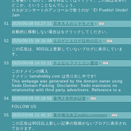
とを書いてるので、国を特定してはイケナイ。この国は世界の
どこか、ということなんでしょう。
ロカがコンサートのアンコールで歌うのが「El Pueblo! Unido!
Jam
2025/05/28 03:27:11
宮本大人のミヤモメモ
自動的に移動しない場合はをクリックしてください。
2025/05/15 18:16:58
エロゲとエロゲ以外の日々
この広告は、90日以上更新していないブログに表示していま
す。
2025/05/08 14:53:11
さよならファミコン通信
このドメインの購入
ドメイン tamahobby.com は売り出し中です!
This webpage was generated by the domain owner using
Sedo Domain Parking. Disclaimer: Sedo maintains no
relationship with third party advertisers. Reference to a
2025/03/29 20:19:58
臺灣之密愁的話聲
FOLLOW US
2025/03/08 12:45:37
著作権法改正publiccomment
この広告は90日以上新しい記事の投稿がないブログに表示され
ております。