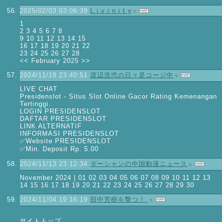
2025/02/03 03:06:39
L i v i n i t y
1
2 3 4 5 6 7 8
9 10 11 12 13 14 15
16 17 18 19 20 21 22
23 24 25 26 27 28
<< February 2025 >>
2024/11/19 23:40:51
渡辺浩弐の日々是コージ中
LIVE CHAT
Presidenslot - Situs Slot Online Gacor Rating Kemenangan
Tertinggi.
LOGIN PRESIDENSLOT
DAFTAR PRESIDENSLOT
LINK ALTERNATIF
INFORMASI PRESIDENSLOT
✅Website PRESIDENSLOT
✅Min. Deposit Rp. 5.00
2024/11/13 23:12:34
ダーシャンの中国動漫ニュース
November 2024 | 01 02 03 04 05 06 07 08 09 10 11 12 13
14 15 16 17 18 19 20 21 22 23 24 25 26 27 28 29 30
2024/11/04 19:16:19
田中芳樹を撃つ！
サイトトップ