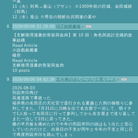
ー墓
11（火）対馬→釜山（プサン） ※1300年前の巨城、金田城跡
（対馬）
12（水）釜山 ※秀吉の朝鮮出兵関連の墓や
2026/08/08 01:28:09
IGT偵探趣味
【支解推理漫畫的骨架與血肉】第 10 回：角色與詭計交織的故
事結構
Read Article
小說戲曲圖畫
棲所
Read Article
支解推理漫畫的骨架與血肉
10 posts
2026/08/06 04:42:39
北斗柄の占いについて思うこと
2026-08-03
刑囚夾印再び
高速道路で事故った
福井県の名田庄の天社宮で斎行される夏越と八朔の御祭りに参
列してきた。7月31日に川崎を出て名古屋で一泊して、朝イチ
で1人拾って名田庄に行って参列してから名古屋まで送り返して
また一泊して2日に戻ってきた。
膝の半月板を痛めたので今年の刑囚夾印の凶はもう出たと安心
していたのだけど、出発日の干支が丙午と今年の干支と同じ日
で再度刑囚夾印を踏んでしまっ