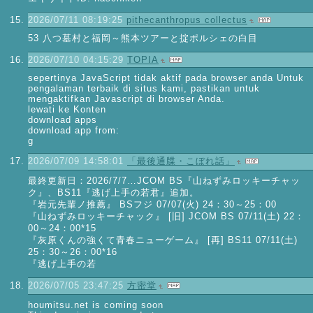
2026/07/11 08:19:25
pithecanthropus collectus
53 八つ墓村と福岡～熊本ツアーと掟ポルシェの白目
2026/07/10 04:15:29
TOPIA
sepertinya JavaScript tidak aktif pada browser anda Untuk
pengalaman terbaik di situs kami, pastikan untuk
mengaktifkan Javascript di browser Anda.
lewati ke Konten
download apps
download app from:
g
2026/07/09 14:58:01
「最後通牒・こぼれ話」
最終更新日：2026/7/7…JCOM BS『山ねずみロッキーチャッ
ク』、BS11『逃げ上手の若君』追加。
『岩元先輩ノ推薦』 BSフジ 07/07(火) 24：30～25：00
『山ねずみロッキーチャック』 [旧] JCOM BS 07/11(土) 22：
00～24：00*15
『灰原くんの強くて青春ニューゲーム』 [再] BS11 07/11(土)
25：30～26：00*16
『逃げ上手の若
2026/07/05 23:47:25
方密堂
houmitsu.net is coming soon