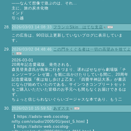
—―なんて想像で遊ぶのは、それ…
主に、旅の炭水化物
インド
引っ越
2026/03/03 14:08:33
フラン☆Skin はてな支店
この広告は、90日以上更新していないブログに表示していま
す。
2026/03/02 04:48:46
この門をくぐる者は一切の高望みを捨てよ
2026-03-01
20周年記念愛蔵版、発売される。
森見登美彦氏が執筆に行きづまり、遅ればせながら劇場版「チ
ェンソーマン レゼ篇」を観に出かけたりしている間に、20周年
記念愛蔵版『夜は短し歩けよ乙女』『四畳半神話大系』が書店
にならび始めていたのである。サインつきコンプリートセット
をご購入いただいた皆様のお手元へも間もなくお届けできるは
ず。
ちょっと信じられないぐらいゴージャスな本であり、もう二
2026/02/10 15:59:52
あずスタ
【 https://adstv-web.cocolog-
nifty.com/studio/2005/01/post_5.html 】
【 https://adstv-web.cocolog-