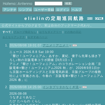
アンテナ
シンプル
ユーザー登録
ログイン
ヘルプ
elielinの定期巡回航路
公式サイトからブログまで。実は自分のブックマーク代わり。
すべて
|
グループ指定なし
|
はてなダイアリー
|
その他の日記
おとなりアンテナ
|
おすすめページ
2026/08/08 19:01:07
アニメ！アニメ！
ニュース 2026.8.8 Sat 19:00
「響け！ユーフォニアム」あすか、夏紀、優子ら先輩も描き下
ろし♪秋の京阪電車コラボ開催【9月1日～】
アニメ『響け！ユーフォニアム』のコラボレーション企画「京
阪電車×響け！ユーフォニアム2026 秋」が、2026年9月1日か
ら京阪ホールディングスと京阪電気鉄道、京阪グループの複数
社により実施される。今春の「京阪電車×響け！ユーフォニアム
2026 春」に
2026/08/08 14:25:00
インタプリタかなくぎ流
2026-08-08
うなぎよりあなご
たび たべもの くらし