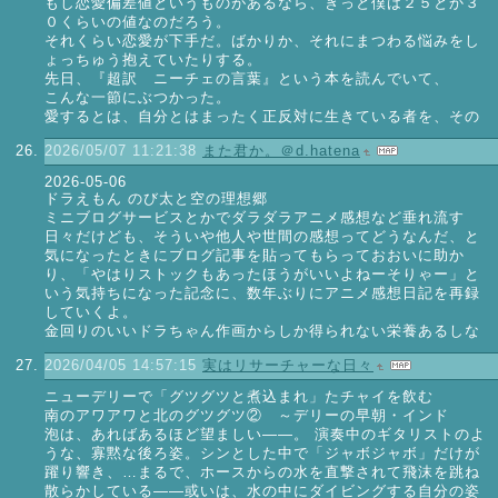
もし恋愛偏差値というものがあるなら、きっと僕は２５とか３
０くらいの値なのだろう。
それくらい恋愛が下手だ。ばかりか、それにまつわる悩みをし
ょっちゅう抱えていたりする。
先日、『超訳 ニーチェの言葉』という本を読んでいて、
こんな一節にぶつかった。
愛するとは、自分とはまったく正反対に生きている者を、その
2026/05/07 11:21:38
また君か。＠d.hatena
2026-05-06
ドラえもん のび太と空の理想郷
ミニブログサービスとかでダラダラアニメ感想など垂れ流す
日々だけども、そういや他人や世間の感想ってどうなんだ、と
気になったときにブログ記事を貼ってもらっておおいに助か
り、「やはりストックもあったほうがいいよねーそりゃー」と
いう気持ちになった記念に、数年ぶりにアニメ感想日記を再録
していくよ。
金回りのいいドラちゃん作画からしか得られない栄養あるしな
2026/04/05 14:57:15
実はリサーチャーな日々
ニューデリーで「グツグツと煮込まれ」たチャイを飲む
南のアワアワと北のグツグツ② ～デリーの早朝・インド
泡は、あればあるほど望ましい――。 演奏中のギタリストのよ
うな、寡黙な後ろ姿。シンとした中で「ジャボジャボ」だけが
躍り響き、…まるで、ホースからの水を直撃されて飛沫を跳ね
散らかしている――或いは、水の中にダイビングする自分の姿