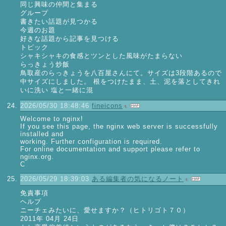
同じ興味の仲間と集まる
グループ
書きたい話題が見つかる
今週のお題
好きな話題から記事を見つける
トピック
シャキシャキの食感とツンとした風味がたまらない
らっきょう炒飯
鳥取産のらっきょうを八百屋さんにて。サイズは3段階あるので
中サイズにしました。 根をつけたまま、土、泥を落としてきれ
いに洗い 塩と一緒に混
2026/05/30 18:48:46
fineicons
Welcome to nginx!
If you see this page, the nginx web server is successfully
installed and
working. Further configuration is required.
For online documentation and support please refer to
nginx.org.
C
2026/05/29 18:39:03
ある編集者の気になるノート
免責事項
ヘルプ
ニーチェみたいに、愛せますか？（ヒトリゴト７０）
2011年 04月 24日