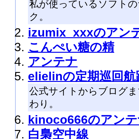
私が使っているソフトの
ク。
izumix_xxxのアン
こんぺい糖の精
アンテナ
elielinの定期巡回
公式サイトからブログま
わり。
kinoco666のアン
白梟空中線