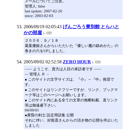
メールについてご注意。
管理人: false
last update: 2007-02-20
since: 2003-02-03
2006/09/19 02:05:43
げんごろう寮別館 とらハと
かの部屋
２００６．９／１８
葛葉優姫さんからいただいた『優しい魔の鎮めかた』の
巻きの六をUPしました。
2005/09/02 02:52:58
ZERO HOUR
―― ようこそ、貴方は人目の来訪者です ――
― 管理人 Ｒ －
● このサイトの文字サイズは、『小』～『中』推奨で
す。
● このサイトはリンクフリーですが、リンク、ブックマ
ーク等はこのページへお願いします。
● このサイト内にある全ての文章の無断転載、直リンク
等は御遠慮下さい。
04/09/01
●黄昏の剣士 設定用語集 公開
それに伴い、好龍斎さんからの頂き物の公開を停止いた
しました