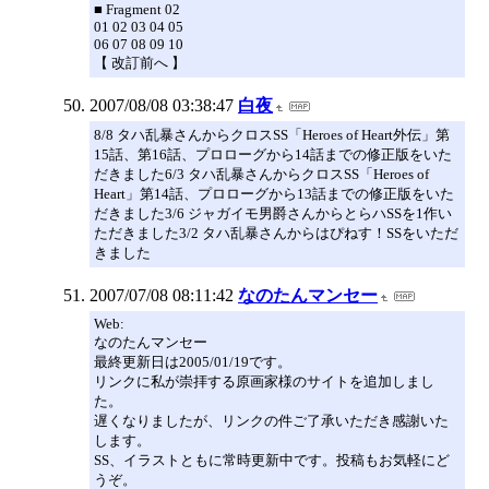
■ Fragment 02
01 02 03 04 05
06 07 08 09 10
【 改訂前へ 】
2007/08/08 03:38:47
白夜
8/8 タハ乱暴さんからクロスSS「Heroes of Heart外伝」第
15話、第16話、プロローグから14話までの修正版をいた
だきました6/3 タハ乱暴さんからクロスSS「Heroes of
Heart」第14話、プロローグから13話までの修正版をいた
だきました3/6 ジャガイモ男爵さんからとらハSSを1作い
ただきました3/2 タハ乱暴さんからはぴねす！SSをいただ
きました
2007/07/08 08:11:42
なのたんマンセー
Web:
なのたんマンセー
最終更新日は2005/01/19です。
リンクに私が崇拝する原画家様のサイトを追加しまし
た。
遅くなりましたが、リンクの件ご了承いただき感謝いた
します。
SS、イラストともに常時更新中です。投稿もお気軽にど
うぞ。