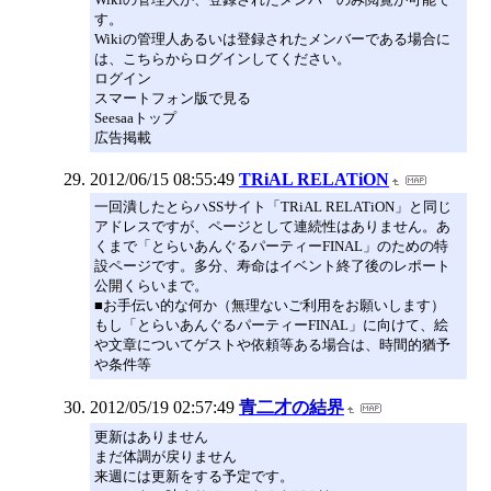
す。
Wikiの管理人あるいは登録されたメンバーである場合に
は、こちらからログインしてください。
ログイン
スマートフォン版で見る
Seesaaトップ
広告掲載
2012/06/15 08:55:49
TRiAL RELATiON
一回潰したとらハSSサイト「TRiAL RELATiON」と同じ
アドレスですが、ページとして連続性はありません。あ
くまで「とらいあんぐるパーティーFINAL」のための特
設ページです。多分、寿命はイベント終了後のレポート
公開くらいまで。
■お手伝い的な何か（無理ないご利用をお願いします）
もし「とらいあんぐるパーティーFINAL」に向けて、絵
や文章についてゲストや依頼等ある場合は、時間的猶予
や条件等
2012/05/19 02:57:49
青二才の結界
更新はありません
まだ体調が戻りません
来週には更新をする予定です。