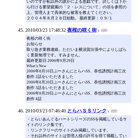
いのですが私以外の誰かによる悪戯です。詳しくは下か
ら行ける要望庭園の「２・レスについて」の項を参照の
上、管理人まで具体的な被害を教えてください。
２００４年８月２８日始動。 最終更新：０９/１
2010/03/23 17:48:32
夜桜の咲く街
夜桜の咲く街
お知らせ
取り急ぎ業務連絡。ただいま横須賀出張中によりしばら
く更新無理です。すみません。
最終更新日 2006年9月29日
What’s New
2006年8月16日ぷーさんにとらハSS、恭也誘拐計画三次
創作 2話をいただきました
2006年8月20日ぷーさんにとらハSS、恭也誘拐計画三次
創作 3話をいただきました
2006年9月29日ぷーさんにとらハSS、恭也誘拐計画三次
創作 4話
2010/03/23 07:46:40
とらハＳＳリンク
・とらいあんぐるハートシリーズのSSを掲載しているサ
イトのリンク集です。
・リンクフリーのサイトのみ掲載しています。
・それ以外のサイトは管理人様の許可を得て掲載してい