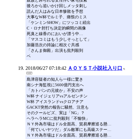
親族とみられる女性伴い家宅捜索
後ろから追いかけ回しメッタ刺し
読んだ人はみな日本惨敗を予想
大事なW杯でルミ子、痛恨のミス
「ケンミンSHOW」にツッコミ続出
C・ロナ肘打ち決定的瞬間の画像
死臭と線香のにおいが漂う中…
「マスコミはもう少しそっとして」
加藤浩次の持論に相次ぐ共感
「さんま御殿」出演も批判殺到
ベ
2018/06/27 07:18:42
ＡＯＹＳＴ小説社入り口
島津容疑者の知人ら一様に驚き
南シナ海監視に5600億円支出へ
「カトパンの元彼か」不安の声
W杯 ナイジェリアvsアルゼンチン
W杯 アイスランドvsクロアチア
GACKT突然の報告に騒然、注意も
そのクールビズ、実は「NG」？
ヘラヘラMCに批判殺到「不愉快」
ＮＹ外為市場はドル全面高、貿易摩擦巡る懸…
「何ていいヤツだ」ダル敵軍にも高級ステー…
ＮＹ外為市場はドル全面高、貿易摩擦巡る懸…