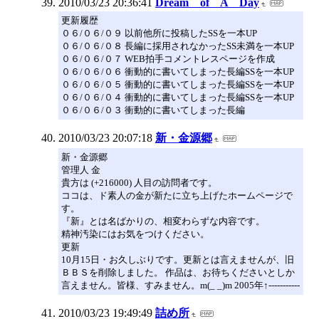
2010/03/23 20:36:41
Dream of A Day
更新履歴
０６/０６/０９ 以前他所に投稿したSSを一本UP
０６/０６/０８ 長編に採用されなかったSS未満を一本UP
０６/０６/０７ WEB拍手コメントレスページを作成
０６/０６/０６ 衝動的に書いてしまった長編SSを一本UP
０６/０６/０５ 衝動的に書いてしまった長編SSを一本UP
０６/０６/０４ 衝動的に書いてしまった長編SSを一本UP
０６/０６/０３ 衝動的に書いてしまった長編
2010/03/23 20:07:18
新・金源郷
新・金源郷
管理人 金
貴方は (+216000) 人目の訪問者です。
ココは、ド素人の金が新たに立ち上げたホームページで
す。
『新』とは名ばかりの、相変わらずな内容です。
精神汚染にはお気をつけください。
更新
10月15日・お久しぶりです。更新とは言えませんが、旧
ＢＢＳを削除しました。 作品は、お待ちくださいとしか
言えません。皆様、すみません。m(_ _)m 2005年↑-----------
2010/03/23 19:49:49
詰め所