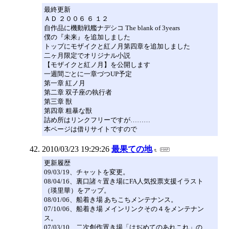
最終更新
ＡＤ ２００６ ６ １２
自作品に機動戦艦ナデシコ The blank of 3years
僕の『未来』を追加しました
トップにモザイクと紅ノ月第四章を追加しました
二ヶ月限定でオリジナル小説
【モザイクと紅ノ月】を公開します
一週間ごとに一章づつUP予定
第一章 紅ノ月
第二章 双子座の執行者
第三章 獣
第四章 粗暴な獣
詰め所はリンクフリーですが………
本ページは借りサイトですので
2010/03/23 19:29:26
最果ての地
更新履歴
09/03/19、チャットを変更。
08/04/16、裏口諸々置き場にFA人気投票支援イラスト
（瑛里華）をアップ。
08/01/06、船着き場 あちこちメンテナンス。
07/10/06、船着き場 メインリンクその４をメンテナン
ス。
07/03/10、二次創作置き場「はぢめてのあれこれ」の