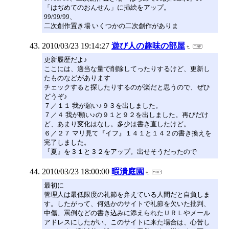
「はぢめてのおんせん」に挿絵をアップ。
99/99/99、
二次創作置き場 いくつかの二次創作がありま
2010/03/23 19:14:27
遊び人の趣味の部屋
更新履歴だよ♪
ここには、適当な量で削除してったりするけど、更新し
たものなどがあります
チェックすると探したりするのが楽だと思うので、ぜひ
どうぞ♪
７／１１ 我が願い♪９３を出しました。
７／４ 我が願い♪の９１と９２を出しました。再びだけ
ど、あまり変化はなし。多少は書き直したけど。
６／２７ マリ見て『イフ』１４１と１４２の書き換えを
完了しました。
『夏』を３１と３２をアップ。出せそうだったので
2010/03/23 18:00:00
暇潰庭園
最初に
管理人は最低限度の礼節を弁えている人間だと自負しま
す。したがって、何処かのサイトで礼節を欠いた批判、
中傷、罵倒などの書き込みに添えられたＵＲＬやメール
アドレスにしたがい、このサイトに来た場合は、心苦し