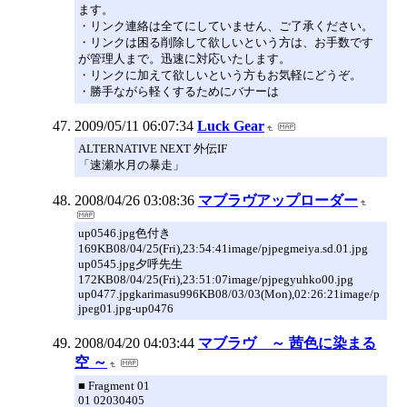
ます。
・リンク連絡は全てにしていません、ご了承ください。
・リンクは困る削除して欲しいという方は、お手数です
が管理人まで。迅速に対応いたします。
・リンクに加えて欲しいという方もお気軽にどうぞ。
・勝手ながら軽くするためにバナーは
2009/05/11 06:07:34
Luck Gear
ALTERNATIVE NEXT 外伝IF
「速瀬水月の暴走」
2008/04/26 03:08:36
マブラヴアップローダー
up0546.jpg色付き
169KB08/04/25(Fri),23:54:41image/pjpegmeiya.sd.01.jpg
up0545.jpg夕呼先生
172KB08/04/25(Fri),23:51:07image/pjpegyuhko00.jpg
up0477.jpgkarimasu996KB08/03/03(Mon),02:26:21image/p
jpeg01.jpg-up0476
2008/04/20 04:03:44
マブラヴ ～ 茜色に染まる
空 ～
■ Fragment 01
01 02030405