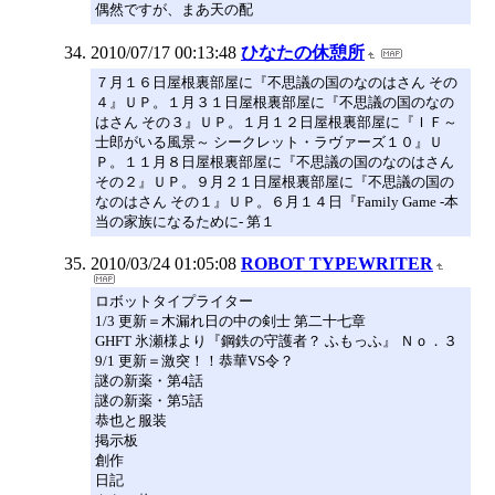
偶然ですが、まあ天の配
2010/07/17 00:13:48
ひなたの休憩所
７月１６日屋根裏部屋に『不思議の国のなのはさん その
４』ＵＰ。１月３１日屋根裏部屋に『不思議の国のなの
はさん その３』ＵＰ。１月１２日屋根裏部屋に『ＩＦ～
士郎がいる風景～ シークレット・ラヴァーズ１０』Ｕ
Ｐ。１１月８日屋根裏部屋に『不思議の国のなのはさん
その２』ＵＰ。９月２１日屋根裏部屋に『不思議の国の
なのはさん その１』ＵＰ。６月１４日『Family Game -本
当の家族になるために- 第１
2010/03/24 01:05:08
ROBOT TYPEWRITER
ロボットタイプライター
1/3 更新＝木漏れ日の中の剣士 第二十七章
GHFT 氷瀬様より『鋼鉄の守護者？ ふもっふ』 Ｎｏ．３
9/1 更新＝激突！！恭華VS令？
謎の新薬・第4話
謎の新薬・第5話
恭也と服装
掲示板
創作
日記