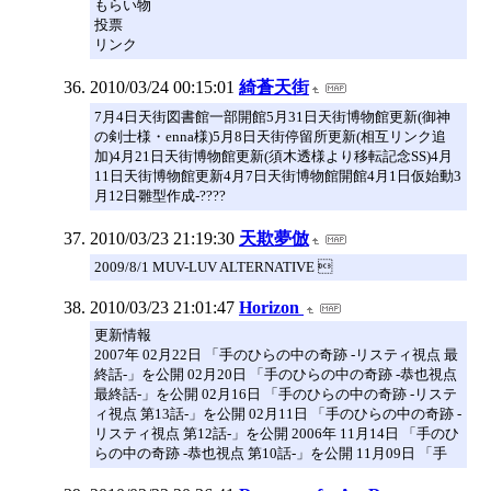
もらい物
投票
リンク
2010/03/24 00:15:01
綺蒼天街
7月4日天街図書館一部開館5月31日天街博物館更新(御神
の剣士様・enna様)5月8日天街停留所更新(相互リンク追
加)4月21日天街博物館更新(須木透様より移転記念SS)4月
11日天街博物館更新4月7日天街博物館開館4月1日仮始動3
月12日雛型作成-????
2010/03/23 21:19:30
天欺夢倣
2009/8/1 MUV-LUV ALTERNATIVE 
2010/03/23 21:01:47
Horizon
更新情報
2007年 02月22日 「手のひらの中の奇跡 -リスティ視点 最
終話-」を公開 02月20日 「手のひらの中の奇跡 -恭也視点
最終話-」を公開 02月16日 「手のひらの中の奇跡 -リステ
ィ視点 第13話-」を公開 02月11日 「手のひらの中の奇跡 -
リスティ視点 第12話-」を公開 2006年 11月14日 「手のひ
らの中の奇跡 -恭也視点 第10話-」を公開 11月09日 「手