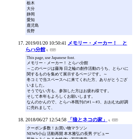
栃木
大分
静岡
愛知
鹿児島
長野
2019/01/20 10:50:41
メモリー・メーカー！ と
らハ分館
This page, use Japanese font.
メモリー・メーカー！ とらハ分館
～このページは藤海 日之輪の創作活動のうち、とらハに
関するものを集めて展示するページです。～
冬コミで当スペースへに来てくれた方、ありがとうござ
いました。
そうでない方も、参加した方はお疲れ様です。
そして本年もよろしくお願いします。
なんのかんので、とらハ本既刊の#1～#3、おおむね好調
に売れまして、
2018/06/27 12:54:58
「狼とネコの家」
クーポン多数！お買い物マラソン
NEWS小山 活動再開 本木雅弘の長男 デビュー