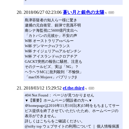
“
2018/06/27 02:23:06
蒼い月と銀色の太陽
島津容疑者の知人ら一様に驚き
逮捕の元自衛官、銃弾で意識不明
南シナ海監視に5600億円支出へ
「カトパンの元彼か」不安の声
W杯 オーストラリアvsペルー
W杯 デンマークvsフランス
W杯 ナイジェリアvsアルゼンチン
W杯 アイスランドvsクロアチア
GACKT突然の報告に騒然、注意も
そのクールビズ、実は「NG」？
ヘラヘラMCに批判殺到「不愉快」
「macOS Mojave」パブリックβ
2018/03/12 15:29:52
ef.the.third
404 Not Found： ページが見つかりません
▼【重要】ホームページ開設者の方へ▼
＠homepageは2016年11月10日(木)15時をもちましてサー
ビス提供を終了させていただいたため、ホームページの
表示ができません。
詳しくはこちらをご確認ください。
@nifty top ウェブサイトの利用について ｜ 個人情報保護