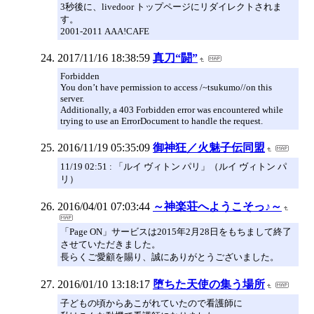
3秒後に、livedoor トップページにリダイレクトされま
す。
2001-2011 AAA!CAFE
2017/11/16 18:38:59
真刀“闘”
Forbidden
You don’t have permission to access /~tsukumo//on this
server.
Additionally, a 403 Forbidden error was encountered while
trying to use an ErrorDocument to handle the request.
2016/11/19 05:35:09
御神狂／火魅子伝同盟
11/19 02:51 : 「ルイ ヴィトン パリ」（ルイ ヴィトン パ
リ）
2016/04/01 07:03:44
～神楽荘へようこそっ♪～
「Page ON」サービスは2015年2月28日をもちまして終了
させていただきました。
長らくご愛顧を賜り、誠にありがとうございました。
2016/01/10 13:18:17
堕ちた天使の集う場所
子どもの頃からあこがれていたので看護師に