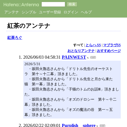
アンテナ
シンプル
ユーザー登録
ログイン
ヘルプ
紅茶のアンテナ
紅茶ろぐ
すべて
|
とらハ-SS
|
マブラヴSS
おとなりアンテナ
|
おすすめページ
2026/06/03 04:58:31
PAINWEST
2026/5/31
・坂田火魯志さんから「ドリトル先生のオーケスト
ラ 第十～十二幕」頂きました。
・坂田火魯志さんから「ドリトル先生と月から来た
猫 第一幕」頂きました。
・坂田火魯志さんから「子猫のトムのお話Ⅲ」頂きまし
た。
・坂田火魯志さんから「オズのドロシー 第十～十二
幕」頂きました。
・坂田火魯志さんから「オズの魔法の谷 第一～五
幕」頂きました。
2026/02/22 02:09:01
Purplish sphere