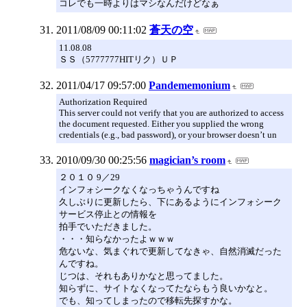
コレでも一時よりはマシなんだけどなぁ
2011/08/09 00:11:02
蒼天の空
11.08.08
ＳＳ（5777777HITリク）ＵＰ
2011/04/17 09:57:00
Pandememonium
Authorization Required
This server could not verify that you are authorized to access
the document requested. Either you supplied the wrong
credentials (e.g., bad password), or your browser doesn’t un
2010/09/30 00:25:56
magician’s room
２０１０ 9／29
インフォシークなくなっちゃうんですね
久しぶりに更新したら、下にあるようにインフォシーク
サービス停止との情報を
拍手でいただきました。
・・・知らなかったよｗｗｗ
危ないな、気まぐれで更新してなきゃ、自然消滅だった
んですね。
じつは、それもありかなと思ってました。
知らずに、サイトなくなってたならもう良いかなと。
でも、知ってしまったので移転先探すかな。