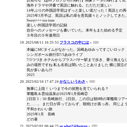
お知らせ 【gooブログからの移行】画像データの移行まで
海外ドラマや洋書で英語に触れる。ただただ楽しい
14年ぶりの外国語学習はずっと楽しい道だった！英語との再
2025年3月半ば、英語は私の扉を意気揚々とノックしてきた
Sweet+++ tea time
楽しい外国語学習の記録
自分へのメッセージも書いていた。来年もまた始める予定
５年目の５年連用日
2025/08/11 16:35:53
フラスコの中には
本編にMCタイムがなかった。浜崎あゆみってすごいロック
シンガポール旅行➄7/5あゆライブ
7/5つづき ホテルからブラスバサー駅まで歩き、乗り換えなしで会
みの場所ですね 私も名前は聞いたことありました 横に国立
気が多いあら汁
2025
2025/02/16 17:47:24
かなしいうわさ
無事に上陸！ いつまで今の状態を見ていられる？
軍艦島＆雲仙温泉@2025年1月長崎②
2日目 5：50 長崎旅行、2日目。この日は朝9時の軍艦
た……。 まだ日が昇っておらず、朝焼けが真っ赤。 同じよ
平和かわいい旅
2025年1月 長崎
どの著
2025/02/01 06:44:25
so what?@hatena