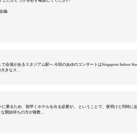
完了したかどうかを必ず確認してください
会編
。
場があるスタジアム駅へ 今回のあゆのコンサートはSingapore Indoor 
の大きなス…
島ツアーに乗るため、朝早くホテルを出る必要が。 ということで、夜明けと同時
うな開始待ちの方が複数…