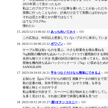
2025年買って良かったもの
私はこのブログでベストバイ記事を書いたことがあっただろ
実際に行ったことなのか、計画だけ立てて実際には行わなか
それは恋とか愛とかの類ではなくて
はてなブログPro
憧れたレ
2025/12/13 06:02:33
あっち向いてホイ
この広告は、90日以上更新していないブログに表示していま
2025/11/20 00:23:22
ポワゾン
ケーブル類は短いものを選ぶ。小さな軽量化を積み重ねる
7kg制限の機内持ち込みバックパック1つで1週間旅行する荷
全持ち物リスト付き 先週6泊8日の旅行から帰ってきた。自
荷物を機内持ち込みバックパック一つ（7kg）に収めるため
SANOGRAPH
2025/10/19 03:24:21
手をつなぐだけなら簡単にできるよ
お知らせ 【gooブログからの移行】画像データの移行まで
秋の定番の味。存外手間のかかる「おサラダ様」を作る
春菊と柿とイカのサラダ
私は春菊が大好きで、スーパーに並び始めると小躍りしてし
を多く見かける。それ故に新鮮で綺麗な春菊を見つけ
2025/10/12 20:33:27
(新)オチンコロニー