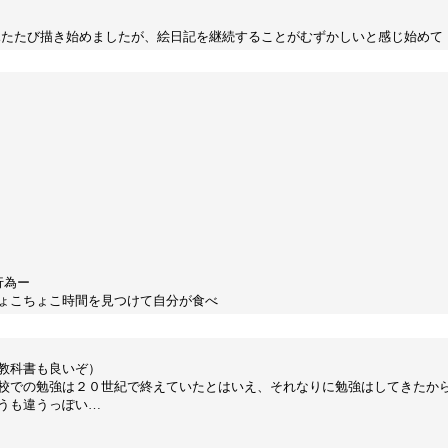
る
らふたたび描き始めましたが、絵日記を継続することがむずかしいと感じ始めて
行為ー
ょこちょこ時間を見つけて自分が食べ
教科書も良いぞ）
、学校での勉強は２０世紀で終えていたとはいえ、それなりに勉強はしてきたか
うも違うっぽい…