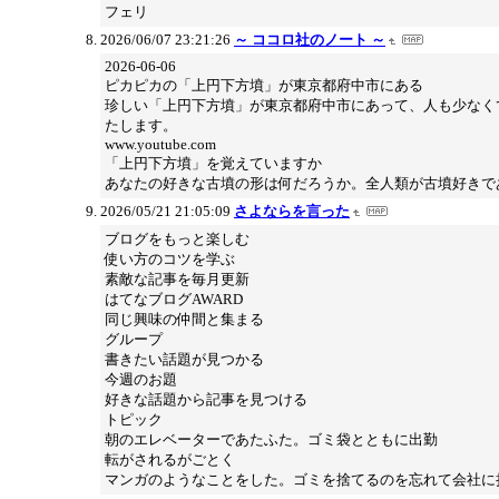
フェリ
2026/06/07 23:21:26
～ ココロ社のノート ～
2026-06-06
ピカピカの「上円下方墳」が東京都府中市にある
珍しい「上円下方墳」が東京都府中市にあって、人も少なくて
たします。
www.youtube.com
「上円下方墳」を覚えていますか
あなたの好きな古墳の形は何だろうか。全人類が古墳好きで
2026/05/21 21:05:09
さよならを言った
ブログをもっと楽しむ
使い方のコツを学ぶ
素敵な記事を毎月更新
はてなブログAWARD
同じ興味の仲間と集まる
グループ
書きたい話題が見つかる
今週のお題
好きな話題から記事を見つける
トピック
朝のエレベーターであたふた。ゴミ袋とともに出勤
転がされるがごとく
マンガのようなことをした。ゴミを捨てるのを忘れて会社に