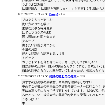
作業用BGMに野菜を茹でている映像を選ぶも気になってく
つぶつぶ定期便１
絵日記断念 「絵日記を再開します！」と宣言し5月1日か
2026/07/05 09:49:38
Bossy!
ブログをもっと楽しむ
使い方のコツを学ぶ
素敵な記事を毎月更新
はてなブログAWARD
同じ興味の仲間と集まる
グループ
書きたい話題が見つかる
今週のお題
好きな話題から記事を見つける
トピック
ガリとトマトを合わせてみる。さっぱりしておいしい！
自炊訓練の記録6ー自分の欲望をカタチにする、自炊という
前回の記事からだいぶ間が空いてしまったが、相変わらずち
2026/06/27 23:27:56
雑踏の轍とその無常
おすすめは高校の副教材。体系的な理解もしやすい
中高年こそ書店の中高生の学習参考書コーナーに行こう！（
実は放送大学に入って学び直しをしています。 R50の私
ろがどっこい、放送大学の基礎的な教科を受講してみるとど
こざっぱり！
本