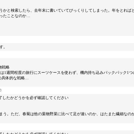
うかと検索したら、去年末に書いていてびっくりしてしまった。年をとれば
ったことなのか…
す。
物戦略
分は1週間程度の旅行にスーツケースを使わず、機内持ち込みバックパック1つ
の具体的な戦略…
完了したかどうかを必ず確認してください
まう。ただ、春菊は他の葉物野菜に比べて足が速いのか、はたまた繊細なの