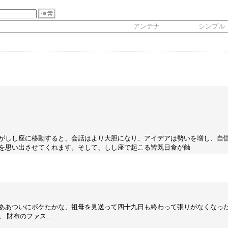
アンテナ
シンプル
がしし座に移動すると、会話はより大胆になり、アイデアは勢いを増し、自
を思い出させてくれます。そして、しし座で起こる皆既日食が蝕
ああついにボケたかな、祖母を見送って四十九日も終わって張りがなくなっ
。 財布のファス…