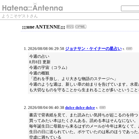
ようこそゲストさん
;;;une ANTENNE;;;
2026/08/08 06:29:58
ジョナサン・ケイナーの星占い
今週の占い
8月8日 更新
今週の宇宙（コラム）
今週の概観
「恐れを手放し、より大きな物語のステージへ」
今週のような週は、新しい章の始まりを告げています。水星
も大切なものを守ることから生まれることが多いということ
2026/08/04 06:40:38
dolce dolce dolce
書店で背表紙を見て、また読みたい気持ちが起こるのを待つ
買ってみたい本はたくさんある。読める本はそんなにない。
毎年誕生日に母親から来るはずのメールが今年は来なくて、
生日の日に送られていた。ボケていたのは私のほうであった
空虚に満ちている