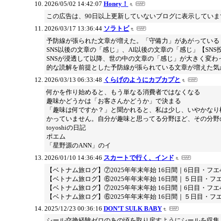
2026/05/02 14:42:07
Honey！
この広告は、90日以上更新していないブログに表示していま
2026/03/17 13:36:44
ソラトビ
予防線が張られた文章が増えた。「守備力」があがっている
SNS以後の文章の「感じ」、AI以後の文章の「感じ」【SNS
SNSが浸透して以降、世の中の文章の「感じ」が大きく変
的な読解を前提とした予防線が張られている文章が増えた気
2026/03/13 06:33:48
くらげのようにカプカプと
何かを作り始めると、もう単なる消費者ではなくなる
趣味かどうかは「お客さんかどうか」で決まる
「趣味は何ですか？」と聞かれると、私は少し、いやかなり
かっていません。自分が趣味と思ってる分野ほど、その分野
toyoshiの日記
ポエム
「星野源のANN」のイ
2026/01/10 14:36:46
スカートで行く、インド
【ベトナム旅ログ】⑦2025年年末年始 16日間｜6日目・フエ
【ベトナム旅ログ】⑥2025年年末年始 16日間｜５日目・フ
【ベトナム旅ログ】⑦2025年年末年始 16日間｜6日目・フエ
【ベトナム旅ログ】⑥2025年年末年始 16日間｜５日目・フ
2025/12/23 00:36:16
DON’T SULK BABY
シール交換経験ゼロのあの頃を取り戻すようにシールを収集