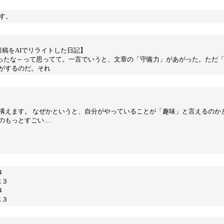
す。
投稿をAIでリライトした日記】
わったな～って思ってて。一言でいうと、文章の「守備力」があがった。ただ
がするのだ。それ
構えます。 なぜかというと、自分がやっていることが「趣味」と言えるのか
のもっとすごい…
4
エ３
4
エ３