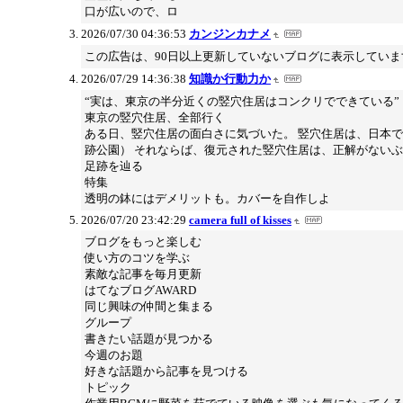
口が広いので、ロ
2026/07/30 04:36:53
カンジンカナメ
この広告は、90日以上更新していないブログに表示していま
2026/07/29 14:36:38
知識か行動力か
“実は、東京の半分近くの竪穴住居はコンクリでできている”
東京の竪穴住居、全部行く
ある日、竪穴住居の面白さに気づいた。 竪穴住居は、日本
跡公園） それならば、復元された竪穴住居は、正解がない
足跡を辿る
特集
透明の鉢にはデメリットも。カバーを自作しよ
2026/07/20 23:42:29
camera full of kisses
ブログをもっと楽しむ
使い方のコツを学ぶ
素敵な記事を毎月更新
はてなブログAWARD
同じ興味の仲間と集まる
グループ
書きたい話題が見つかる
今週のお題
好きな話題から記事を見つける
トピック