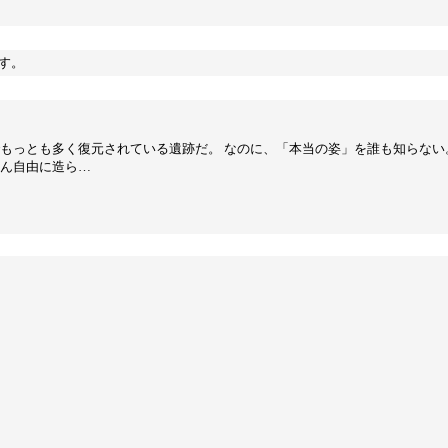
す。
でもっとも多く復元されている遺跡だ。 なのに、「本当の姿」を誰も知らない
ぶん自由に造ら…