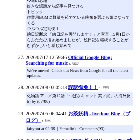
今週のお題
好きな話題から記事を見つける
トピック
作業用BGMに野菜を茹でている映像を選ぶも気になって
くる
つぶつぶ定期便１
絵日記断念 「絵日記を再開します！」と宣言し5月1日か
らふたたび描き始めましたが、絵日記を継続することが
むずかしいと感じ始めて
2026/07/17 12:59:46
Official Google Blog:
Searching for music
We've moved! Check out News from Google for all the latest
updates.
2026/07/08 03:05:13
誤訳御免！！
化物語 アニメ第12話「つばさキャット 其ノ貮」の海外反
応 by (07/06)
2026/07/05 06:04:41
お茶妖精 - livedoor Blog（ブ
ログ）
fairypot at 02:39｜Permalink│Comments(93)