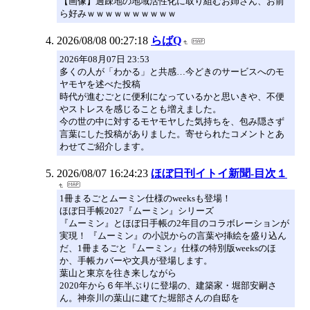
【画像】過疎地の地域活性化に取り組むお姉さん、お前
ら好みｗｗｗｗｗｗｗｗｗｗ
2026/08/08 00:27:18
らばQ
2026年08月07日 23:53
多くの人が「わかる」と共感…今どきのサービスへのモ
ヤモヤを述べた投稿
時代が進むごとに便利になっているかと思いきや、不便
やストレスを感じることも増えました。
今の世の中に対するモヤモヤした気持ちを、包み隠さず
言葉にした投稿がありました。寄せられたコメントとあ
わせてご紹介します。
2026/08/07 16:24:23
ほぼ日刊イトイ新聞-目次１
1冊まるごとムーミン仕様のweeksも登場！
ほぼ日手帳2027『ムーミン』シリーズ
『ムーミン』とほぼ日手帳の2年目のコラボレーションが
実現！ 『ムーミン』の小説からの言葉や挿絵を盛り込ん
だ、1冊まるごと『ムーミン』仕様の特別版weeksのほ
か、手帳カバーや文具が登場します。
葉山と東京を往き来しながら
2020年から６年半ぶりに登場の、建築家・堀部安嗣さ
ん。神奈川の葉山に建てた堀部さんの自邸を