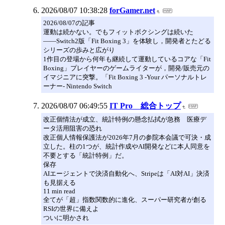
2026/08/07 10:38:28
forGamer.net
2026/08/07の記事
運動は続かない。でもフィットボクシングは続いた
――Switch2版「Fit Boxing 3」を体験し，開発者とたどる
シリーズの歩みと広がり
1作目の登場から何年も継続して運動しているコアな「Fit
Boxing」プレイヤーのゲームライターが，開発/販売元の
イマジニアに突撃。「Fit Boxing 3 -Your パーソナルトレ
ーナー- Nintendo Switch
2026/08/07 06:49:55
IT Pro 総合トップ
改正個情法が成立、統計特例の懸念払拭が急務 医療デ
ータ活用阻害の恐れ
改正個⼈情報保護法が2026年7月の参院本会議で可決・成
⽴した。柱の1つが、統計作成やAI開発などに本人同意を
不要とする「統計特例」だ。
保存
AIエージェントで決済自動化へ、Stripeは「AI対AI」決済
も見据える
11 min read
全てが「超」指数関数的に進化、スーパー研究者が創る
RSIの世界に備えよ
ついに明かされ