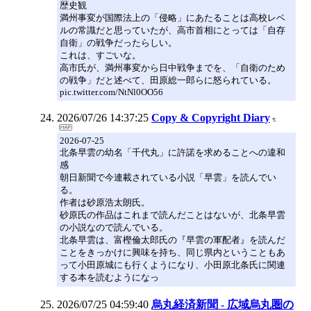
歴史観
満州事変が国際法上の「侵略」にあたることは高校レベ
ルの常識だと思っていたが、高市首相にとっては「自存
自衛」の戦争だったらしい。
これは、すごいな。
高市氏が、満州事変から日中戦争までを、「自衛のため
の戦争」だと述べて、田原総一郎らに怒られている。
pic.twitter.com/NtNl0OO56
2026/07/26 14:37:25
Copy & Copyright Diary
2026-07-25
北条早雲の幼名「千代丸」に許諾を求めることへの違和
感
朝日新聞で今連載されている小説「早雲」を読んでい
る。
作者は砂原浩太朗氏。
砂原氏の作品はこれまで読んだことはないが、北条早雲
の小説なので読んでいる。
北条早雲は、富樫倫太郎氏の『早雲の軍配者』を読んだ
ことをきっかけに興味を持ち、同じ県内ということもあ
って小田原城にも行くようになり、小田原北条氏に関連
する本を読むようになっ
2026/07/25 04:59:40
烏丸経済新聞 - 広域烏丸圏の