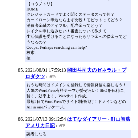
【コウノトリ】
HOME
クレジットカードでよく聞くステータスって何？
カードローン申込ならまず比較！モビットってどう？
消費者金融のアイフル、配当金ってどう？
レイクを申し込みたい！審査について教えて
生活保護を受けることになったらサラ金への借金ってど
うなるの？
Ooops.. Perhaps searching can help?
検索:
検
2021/08/01 17:59:13
岡田斗司夫のゼネラル・プ
ロダクツ
おうち時間はドメインを登録して情報発信を楽しもう！
人気のWordPress有料テーマが勢ぞろい！SEOを有利に、
賢く、効率よく、Webサイト作成。
最短2日でWordPressでサイト制作代行！ドメインなどの
All in oneパッケージ。
2021/07/13 09:12:54
はてなダイアリー - 町山智浩
アメリカ日記
読者になる