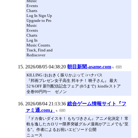
Music
Events
Charts
Log In Sign Up
Upgrade to Pro
Music
Events
Charts
Log In
Music Counts.
Track, Find and
Rediscover
2026/08/05 04:38:20
朝目新聞-asame.com
KILLING /おおきく振りかぶって /ハナバス
『邦画プレゼン女子高生 邦キチ！ 映子さん』 最大
52％OFF 新刊配信記念フェア (8/5まで) :kindleストア
全巻99円均一 ゼノン
2026/08/04 21:13:36
総合ゲーム情報サイト『フ
ァミ通.com』
『ドカ食いダイスキ！ もちづきさん』アニメ化決定！ 常
軌を逸したカロリー限界突破グルメ漫画がアニメでも“至
る”。作者によるお祝いエピソード公開
ニュース