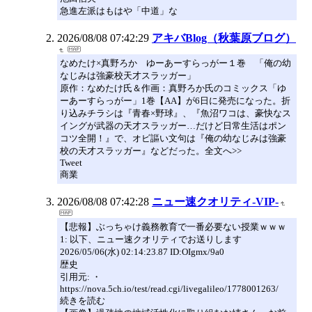
急進左派はもはや「中道」な
2026/08/08 07:42:29
アキバBlog（秋葉原ブログ）
なめたけ×真野ろか ゆーあーすらっがー１巻 「俺の幼
なじみは強豪校天才スラッガー」
原作：なめたけ氏＆作画：真野ろか氏のコミックス「ゆ
ーあーすらっがー」1巻【AA】が6日に発売になった。折
り込みチラシは『青春×野球』、『魚沼ワコは、豪快なス
イングが武器の天才スラッガー…だけど日常生活はポン
コツ全開！』で、オビ謳い文句は『俺の幼なじみは強豪
校の天才スラッガー』などだった。全文へ>>
Tweet
商業
2026/08/08 07:42:28
ニュー速クオリティ-VIP-
【悲報】ぶっちゃけ義務教育で一番必要ない授業ｗｗｗ
1: 以下、ニュー速クオリティでお送りします
2026/05/06(水) 02:14:23.87 ID:OIgmx/9a0
歴史
引用元: ・
https://nova.5ch.io/test/read.cgi/livegalileo/1778001263/
続きを読む