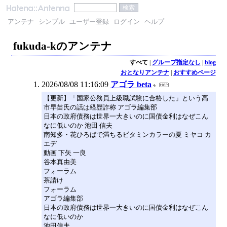
アンテナ
シンプル
ユーザー登録
ログイン
ヘルプ
fukuda-kのアンテナ
すべて
|
グループ指定なし
|
blog
おとなりアンテナ
|
おすすめページ
2026/08/08 11:16:09
アゴラ beta
【更新】「国家公務員上級職試験に合格した」という高
市早苗氏の話は経歴詐称 アゴラ編集部
日本の政府債務は世界一大きいのに国債金利はなぜこん
なに低いのか 池田 信夫
南知多・花ひろばで満ちるビタミンカラーの夏 ミヤコ カ
エデ
動画 下矢 一良
谷本真由美
フォーラム
茶請け
フォーラム
アゴラ編集部
日本の政府債務は世界一大きいのに国債金利はなぜこん
なに低いのか
池田信夫