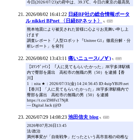
今日(2026/07/23)の府中は、39.3℃、今日の東京の最高気
2026/08/02 16:41:22
日経BP社の総合情報ポータ
ル nikkei BPnet 〈日経BPネット〉
熊本地震により被災された皆様に心よりお見舞い申し上
げます
調査レポート「人型ロボット『Unitree G1』徹底分解・分
析レポート」を発刊
2026/08/02 13:43:11
痛いニュース(ノ∀`)
【ﾖﾂﾝｳﾞｧｲﾝ】「人に見てもらいたかった」JR宇多津駅構
内で臀部を露出 高松市の無職の男（50）を逮捕【香
川】
1 ：nita ★：2026/07/31(金) 14:24:56.45 ID:4uipYBlJ9.net
【香川】「人に見てもらいたかった」JR宇多津駅構内で
臀部を露出 高松市の無職の男（50）を逮捕
https://t.co/Z98Fs17NjR
— Digital Jack (@D
2026/07/29 14:08:23
池田信夫 blog
2026年07月26日13:45
法/政治
満州事変が「自衛戦争」だったという高市首相の幼稚な