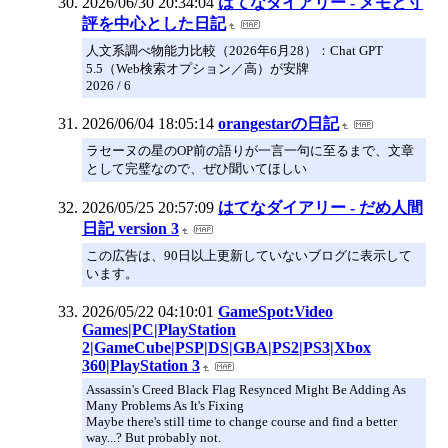
2026/06/30 20:34:04
はてなダイアリー - メモと寸
評を中心とした日記
人文系調べ物能力比較（2026年6月28）：Chat GPT
5.5（Web検索オプション／高）が安牌
2026 / 6
2026/06/04 18:05:14
orangestarの日記
ラセーヌの星のOP前の語りが一言一句に至るまで、文章
として完璧なので、ぜひ聞いてほしい
2026/05/25 20:57:09
はてなダイアリー - だめ人間
日記 version 3
この広告は、90日以上更新していないブログに表示して
います。
2026/05/22 04:10:01
GameSpot:Video
Games|PC|PlayStation
2|GameCube|PSP|DS|GBA|PS2|PS3|Xbox
360|PlayStation 3
Assassin's Creed Black Flag Resynced Might Be Adding As
Many Problems As It's Fixing
Maybe there's still time to change course and find a better
way...? But probably not.