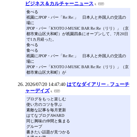
ビジネス＆カルチャーニュース
食べる
祇園にJPOP・バー「Re:Re:」 日本人と外国人の交流の
場に
JPOP・バー「KYOTO J-MUSIC BAR Re:Re（リリ）」（京
都市東山区大和町）が祇園四条にオープンして、7月20日
で1カ月経った。
食べる
食べる
祇園にJPOP・バー「Re:Re:」 日本人と外国人の交流の
場に
JPOP・バー「KYOTO J-MUSIC BAR Re:Re（リリ）」（京
都市東山区大和町）が
2026/07/20 14:47:40
はてなダイアリー - フューチ
ャーデイズ
ブログをもっと楽しむ
使い方のコツを学ぶ
素敵な記事を毎月更新
はてなブログAWARD
同じ興味の仲間と集まる
グループ
書きたい話題が見つかる