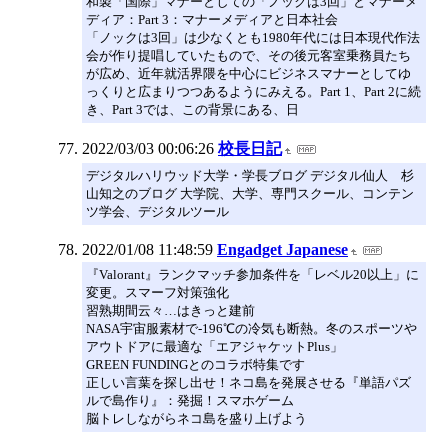
和製「国際」マナーとしての「ノックは3回」とマナーメ
ディア：Part 3：マナーメディアと日本社会
「ノックは3回」は少なくとも1980年代には日本現代作法
会が作り提唱していたもので、その後元客室乗務員たち
が広め、近年就活界隈を中心にビジネスマナーとしてゆ
っくりと広まりつつあるようにみえる。Part 1、Part 2に続
き、Part 3では、この背景にある、日
2022/03/03 00:06:26
校長日記
デジタルハリウッド大学・学長ブログ デジタル仙人 杉
山知之のブログ 大学院、大学、専門スクール、コンテン
ツ学会、デジタルツール
2022/01/08 11:48:59
Engadget Japanese
『Valorant』ランクマッチ参加条件を「レベル20以上」に
変更。スマーフ対策強化
習熟期間云々…はきっと建前
NASA宇宙服素材で-196℃の冷気も断熱。冬のスポーツや
アウトドアに最適な「エアジャケットPlus」
GREEN FUNDINGとのコラボ特集です
正しい言葉を探し出せ！ネコ島を発展させる『単語パズ
ルで島作り』：発掘！スマホゲーム
脳トレしながらネコ島を盛り上げよう