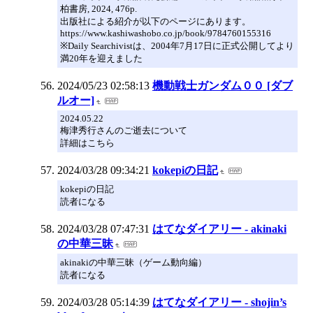
柏書房, 2024, 476p.
出版社による紹介が以下のページにあります。
https://www.kashiwashobo.co.jp/book/9784760155316
※Daily Searchivistは、2004年7月17日に正式公開してより
満20年を迎えました
2024/05/23 02:58:13
機動戦士ガンダム００ [ダブ
ルオー]
2024.05.22
梅津秀行さんのご逝去について
詳細はこちら
2024/03/28 09:34:21
kokepiの日記
kokepiの日記
読者になる
2024/03/28 07:47:31
はてなダイアリー - akinaki
の中華三昧
akinakiの中華三昧（ゲーム動向編）
読者になる
2024/03/28 05:14:39
はてなダイアリー - shojin’s