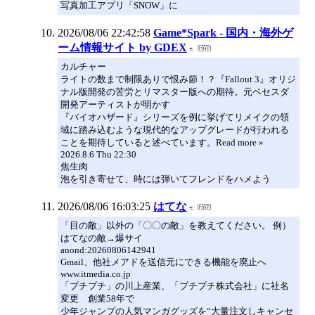
写真加工アプリ「SNOW」に
2026/08/06 22:42:58
Game*Spark - 国内・海外ゲ
ーム情報サイト by GDEX
カルチャー
ライトの数まで制限ありで恨み節！？『Fallout 3』オリジ
ナル版開発の苦労とリマスター版への期待。元ベセスダ
開発アーティストが明かす
『バイオハザード』シリーズを例に挙げてリメイクの領
域に踏み込むような現代的なアップグレードが行われる
ことを期待していると述べています。Read more »
2026.8.6 Thu 22:30
焦生肉
泡を引き寄せて、時には弾いてフレンドをハメよう
2026/08/06 16:03:25
はてな
「目の敵」以外の「〇〇の敵」を教えてください。 例）
はてなの敵→爆サイ
anond:20260806142941
Gmail、他社メアドを送信元にできる機能を廃止へ
www.itmedia.co.jp
「プチプチ」の川上産業、「プチプチ株式会社」に社名
変更 創業58年で
少年ジャンプの人気マンガグッズを“大量注文しキャンセ