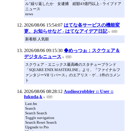
ル”繰り返したか 女逮捕 総額43億円以上 - ライブドア
ニュース
news
2026/08/06 15:54:07
はてな各サービスの機能変
更、お知らせなど - はてなアイデア日記
新着順 人気順
2026/08/06 09:15:30
◆めっつぉ：スクウェア＆
デジタルニュース
スクウェア・エニックス最高峰のスタチューブランド
「SQUARE ENIX MASTERLINE」より、『ファイナルフ
ァンタジーVII リバース』のエアリス・ゲ…1件のコメン
ト
2026/08/06 08:28:12
Audioscrobbler :: User ::
fukuda-k
Last.fm
Search
Search Search
Toggle navigation
Search Reset Search
Upgrade to Pro