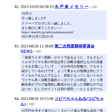
2021/10/29 04:58:19
水 戸 泉 メ モ リ ー
10月12
引っ越しました❗
アメーバブログに引っ越しました。
また遊びに来てください～!
https://ameblo.jp/mitoizumimasayuki/
2021年10月12日20:20
2021/08/26 11:38:09
第二次惑星開発委員会
NEWS
『仮面ライダー龍騎』がそうであるように、そもそもバ
トルロワイヤル系の作品は常に決断主義的なものの克服
こそを主題にしていて、「ゼロ年代の想像力」でもそう
紹介しているわけです。よって東さんの指摘は別にクリ
ティカルでもなんでもなく、前提となっているバトルロ
ワイヤル系＝決断主義的メンタリティの肯定、という理
解自体がブログ論壇的に醸成された誤った理解なのでは
ないか、むしろポイントは別の場所――たとえばゲーム
2021/08/18 10:53:08
コピペちゃんねる(コピちゃ
ん)
10万円を今すぐ借りたい！スピード借入可能な会社一覧