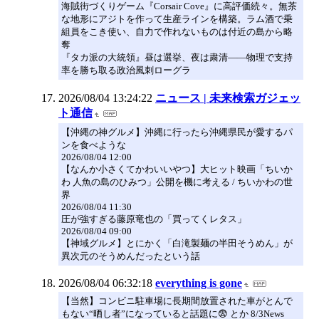
海賊街づくりゲーム『Corsair Cove』に高評価続々。無茶
な地形にアジトを作って生産ラインを構築。ラム酒で乗
組員をこき使い、自力で作れないものは付近の島から略
奪
『タカ派の大統領』昼は選挙、夜は粛清――物理で支持
率を勝ち取る政治風刺ローグラ
2026/08/04 13:24:22
ニュース | 未来検索ガジェッ
ト通信
【沖縄の神グルメ】沖縄に行ったら沖縄県民が愛するパ
ンを食べような
2026/08/04 12:00
【なんか小さくてかわいいやつ】大ヒット映画「ちいか
わ 人魚の島のひみつ」公開を機に考える / ちいかわの世
界
2026/08/04 11:30
圧が強すぎる藤原竜也の「買ってくレタス」
2026/08/04 09:00
【神域グルメ】とにかく「白滝製麺の半田そうめん」が
異次元のそうめんだったという話
2026/08/04 06:32:18
everything is gone
【当然】コンビニ駐車場に長期間放置された車がとんで
もない“晒し者”になっていると話題に😨 とか 8/3News