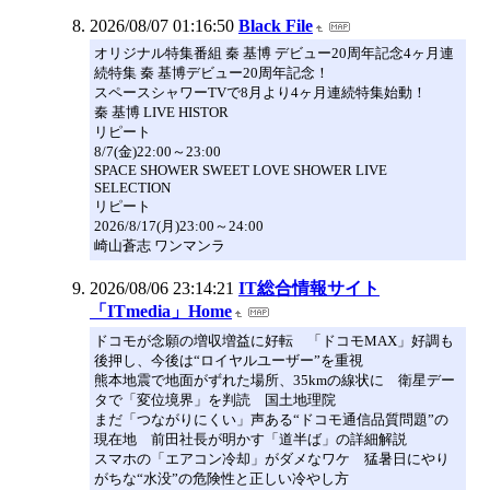
2026/08/07 01:16:50
Black File
オリジナル特集番組 秦 基博 デビュー20周年記念4ヶ月連
続特集 秦 基博デビュー20周年記念！
スペースシャワーTVで8月より4ヶ月連続特集始動！
秦 基博 LIVE HISTOR
リピート
8/7(金)22:00～23:00
SPACE SHOWER SWEET LOVE SHOWER LIVE
SELECTION
リピート
2026/8/17(月)23:00～24:00
崎山蒼志 ワンマンラ
2026/08/06 23:14:21
IT総合情報サイト
「ITmedia」Home
ドコモが念願の増収増益に好転 「ドコモMAX」好調も
後押し、今後は“ロイヤルユーザー”を重視
熊本地震で地面がずれた場所、35kmの線状に 衛星デー
タで「変位境界」を判読 国土地理院
まだ「つながりにくい」声ある“ドコモ通信品質問題”の
現在地 前田社長が明かす「道半ば」の詳細解説
スマホの「エアコン冷却」がダメなワケ 猛暑日にやり
がちな“水没”の危険性と正しい冷やし方