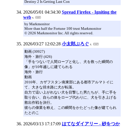
Destiny 2 Is Getting Last Con
2026/05/01 04:34:30
Spread Firefox - Igniting the
web
by Markmonitor
More than half the Fortune 100 trust Markmonitor
© 2026 Markmonitor Inc. All rights reserved.
2026/03/27 12:02:28
小太郎ぶろぐ
動画 (30927)
海外・旅行 (426)
「手をつないで人間ロープと化し、犬を救った瞬間の
像」が10年越しに建てられる
海外・旅行
動画
2016年、カザフスタン南東部にある都市アルマトイに
て、大きな排水路に犬が転落。
自力で這い上がれない犬を目撃した男たちが、手に手を
取り合い、自らの体をロープ代わりに、犬を引き上げる
救出作戦を決行。
彼らの偉業を称え、この瞬間をかたどった像が建てられ
たとのこ
2026/03/13 17:17:09
はてなダイアリー - 砂をつか