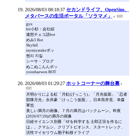
2026/08/03 08:18:37
セカンドライフ、OpenSim、
メタバースの生活ポータル「ソラマメ」
gyu
bit小杉：会社紹
連想チェコ語bot
めみ5 Bot
Skyfall
raymiyatakeボッ
헨리 지킬
シーサ・ブログ
ぬこぬこんんボッ
yoonhaewon BOT
2026/08/03 01:29:27
ホットコーナーの舞台裏
月明かりによる虹「月虹(げっこう)」「月光仮面」「忍者
部隊月光」永井豪「けっこう仮面」。日本筒井党、幸森
軍也
美しい満月の画像。７月の満月はバックムーン。昨夜
(2026/07/29)の満月の画像
日経サイエンス別冊「SFを科学する 士郎正宗を作るに
は」。クマムシ、クリプトビオシス、スタートレック、
活性マイセリウム胞子転移ドライブ