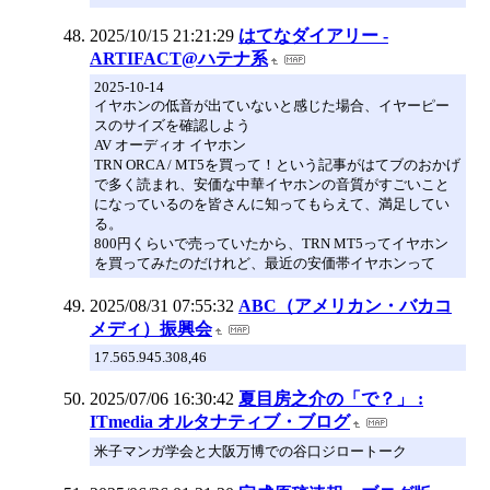
2025/10/15 21:21:29
はてなダイアリー -
ARTIFACT@ハテナ系
2025-10-14
イヤホンの低音が出ていないと感じた場合、イヤーピー
スのサイズを確認しよう
AV オーディオ イヤホン
TRN ORCA / MT5を買って！という記事がはてブのおかげ
で多く読まれ、安価な中華イヤホンの音質がすごいこと
になっているのを皆さんに知ってもらえて、満足してい
る。
800円くらいで売っていたから、TRN MT5ってイヤホン
を買ってみたのだけれど、最近の安価帯イヤホンって
2025/08/31 07:55:32
ABC（アメリカン・バカコ
メディ）振興会
17.565.945.308,46
2025/07/06 16:30:42
夏目房之介の「で？」 :
ITmedia オルタナティブ・ブログ
米子マンガ学会と大阪万博での谷口ジロートーク