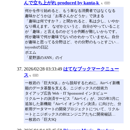
んで立ち上がれ produced by kanta-k
何かを作り始めると、もう単なる消費者ではなくなる
趣味かどうかは「お客さんかどうか」で決まる
「趣味は何ですか？」と聞かれると、私は少し、いやか
なり構えます。 なぜかというと、自分がやっていること
が「趣味」と言えるのかどうか判断が難しいからです。
何が趣味で何が趣味でないのかわかっていません。自分
が趣味と思ってる分野ほど、その分野のもっとすごい…
toyoshiの日記
ポエム
「星野源のANN」のイ
2026/02/28 03:33:49
はてなブックマークニュー
ス
一枚岩の「巨大SQL」から脱却するために。Airペイ新機
能のデータ基盤を支える、ニジボックスの技術力
タイアップ広告 Web・IT Sponsored インタビュー
リクルートの決済サービス『Airペイ』が、2025年3月に
追加した新機能『Airペイ オンライン決済』に向けた、分
析用データマートの開発プロジェクトについて、リクル
ートとニジボックスのBIエンジニアたちに開発秘話…
一枚岩の「巨大SQ