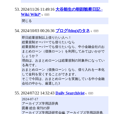
2024/11/26 11:49:16
大谷能生の朝顔観察日記 -
Wiki Wiki*
閉じる
2024/10/03 00:26:36
ブログ(blog)のタネ
即日総量規制以上借りたい人へ！
総量規制オーバーでも借りたいなら
総量規制オーバーでも借りたいなら、中小金融会社のお
まとめローン（借換ローン）を利用してみてはいかがで
しょうか？
理由は、おまとめローンは総量規制の対象外になってい
る為です。
おまとめローン（借換ローン）なら、借り入れを一本化
して金利を安くすることができます。
そこで今回は、おまとめローンを実施している中小金融
会社の中から、厳選した3
2024/07/22 14:32:43
Daily Searchivist
2024-07-17
アーカイブズ学用語辞典
図書 総合 発刊の辞
アーカイブズ学用語研究会編. アーカイブズ学用語辞典.