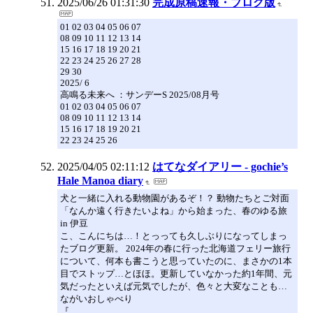
2025/06/26 01:31:30
完成原稿速報・ブログ版
01 02 03 04 05 06 07
08 09 10 11 12 13 14
15 16 17 18 19 20 21
22 23 24 25 26 27 28
29 30
2025/ 6
高鳴る未来へ ：サンデーS 2025/08月号
01 02 03 04 05 06 07
08 09 10 11 12 13 14
15 16 17 18 19 20 21
22 23 24 25 26
2025/04/05 02:11:12
はてなダイアリー - gochie’s
Hale Manoa diary
犬と一緒に入れる動物園があるぞ！？ 動物たちとご対面
「なんか遠く行きたいよね」から始まった、春のゆる旅
in 伊豆
こ、こんにちは…！とっっても久しぶりになってしまっ
たブログ更新。 2024年の春に行った北海道フェリー旅行
について、何本も書こうと思っていたのに、まさかの1本
目でストップ…とほほ。更新していなかった約1年間、元
気だったといえば元気でしたが、色々と大変なことも…
ながいおしゃべり
『