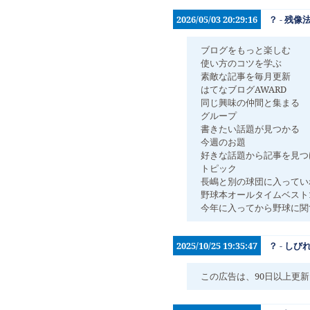
2026/05/03 20:29:16
？ - 残像
ブログをもっと楽しむ
使い方のコツを学ぶ
素敵な記事を毎月更新
はてなブログAWARD
同じ興味の仲間と集まる
グループ
書きたい話題が見つかる
今週のお題
好きな話題から記事を見つ
トピック
長嶋と別の球団に入ってい
野球本オールタイムベスト10(
今年に入ってから野球に関
2025/10/25 19:35:47
？ - し
この広告は、90日以上更