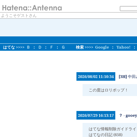
ようこそゲストさん
はてな >>>>
Ｂ
：
Ｄ
：
Ｆ
：
Ｇ
検索 >>>>
Google
：
Yahoo!
2026/08/02 11:10:34
[3H]
中田
この度はロリポップ！
2026/07/29 16:13:17
？ - go
はてな情報削除ガイドライ
はてなの日記 (658)