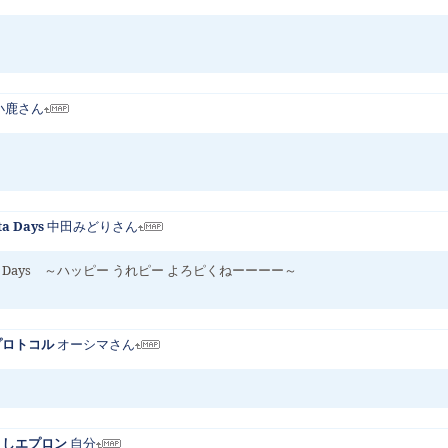
小鹿さん
ta Days
中田みどりさん
ta Days ～ハッピー うれピー よろピくねーーーー～
コプロトコル
オーシマさん
すましエプロン
自分