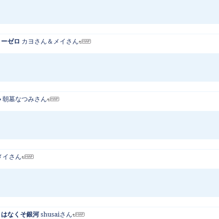
ロリーゼロ
カヨさん＆メイさん
い
朝墓なつみさん
メイさん
画・はなくそ銀河
shusaiさん