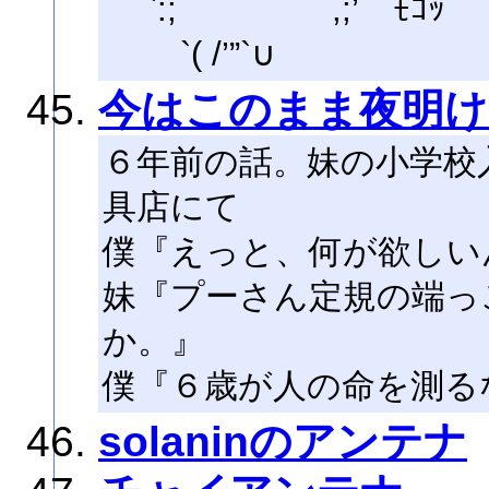
`:; ,;’ ﾓｺｯ
`( /’”`∪
今はこのまま夜明け
６年前の話。妹の小学校
具店にて
僕『えっと、何が欲しい
妹『プーさん定規の端っ
か。』
僕『６歳が人の命を測る
solaninのアンテナ