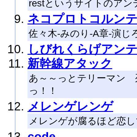
restというサイトのア
ネコプロトコルン
佐々木-みのり-A章-演じ
しびれくらげアン
新幹線アタック
あ～～っとテリーマン 
っ！！
メレンゲレンゲ
メレンゲが腐るほど恋し
code