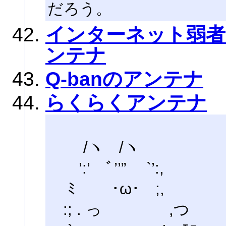
だろう。
インターネット弱者
ンテナ
Q-banのアンテナ
らくらくアンテナ
/ヽ /ヽ
’:’ ﾞ’’” `’:,
ﾐ ･ω･ ;,
:; . っ ,つ