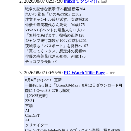
2026/08/07 02:37:30
[mixi(ミクシィ)]
戦争の悲惨な展示 子へ配慮模索204
れいわ 党名「いのちの党」に302
注文キャンセル繰り返す、女逮捕210
俳優の寿美花代さん死去、94歳175
VIVANTイベントに堺雅人ら11人17
「無料であげます」投稿の正体128
ジャンプ発行部数が100万部割れ251
茨城県も「パスポート」を発行へ107
「買ってくレタス」想定外の反響99
俳優の寿美花代さん死去、94歳 175
チョコプラ長田 バ
2026/08/07 00:55:50
PC Watch Title Page
8月6日(木) 22:31 更新
一部Fable 5超え「Qwen3.8-Max」8月12日ダウンロード可
能に！Qwen3.8-27Bも順次
【23:25更新】
22:31
市場
AI
ChatGPT
AI
クリエイター
ChatGPTからAdobeを使えるプラグイン登場。写真/動画