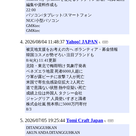
編集や資料作成も
22:00
パソコン/タブレット/スマートフォン
NUC/小型パソコン
GMKtec
GMKtec
2026/08/04 11:48:37
Yahoo! JAPAN
被災地支援をお考えの方へ ボランティア・募金情報
韓国コスメが勢ぞろい 注目ブランドも
8/4(火) 11:41更新
北陸・東北で梅雨明け 気象庁発表
ベネズエラ地震 死者6000人超に
ウ軍が露ビーチに攻撃 7人が死亡
米国で寄生虫感染症拡大 2人死亡
道で意識ない状態 熱中症疑い死亡
成績上位は外国人 タクシー会社
ジャングリア 人員使いすぎと識者
株式会社嵐 熊本県に5000万円寄付
8/3
2026/07/05 19:25:44
Tomi Craft Japan
DITANGGUHKAN
AKUN ANDA DITANGGUHKAN