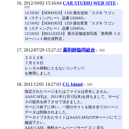
2012/10/02 15:16:04
CAR STUDIO WEB SITE
12/10/02 【SEREOUS】 LED 適合追加「スズキ ワゴン
R（スティングレー） 品番 LE608A」
12/10/02 【SEREOUS】 LED 適合変更「スズキ ワゴン
R（スティングレー） 品番 LE605A」
12/10/02 【BELLEZZA】 展示店舗追加写真「群馬県 イエ
ローハット桐生境野店」
2012/07/29 15:27:22
薬剤師協同組合
２０１２年
７月２９日
レンタル移動にともないコンテンツ
を整理しました
2011/12/01 14:27:03
CG Island
指定されたページまたはファイルは存在しません。
AAA!CAFEは、2011年12月1日(木)を持ちまして、サービ
スの提供を終了させて頂きました。
サービス終了に伴い、一部のサイトを除き全てのページ
データは削除されました。
アーカイブされたサイトはAAA!CAFEのTOPページにてご
確認下さい。
AAA! CAFE - 無料ホームページサービス に戻る