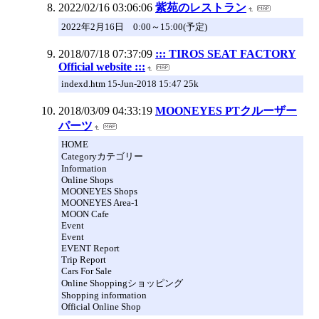
2022/02/16 03:06:06
紫苑のレストラン
2022年2月16日 0:00～15:00(予定)
2018/07/18 07:37:09
::: TIROS SEAT FACTORY
Official website :::
indexd.htm 15-Jun-2018 15:47 25k
2018/03/09 04:33:19
MOONEYES PTクルーザー
パーツ
HOME
Categoryカテゴリー
Information
Online Shops
MOONEYES Shops
MOONEYES Area-1
MOON Cafe
Event
Event
EVENT Report
Trip Report
Cars For Sale
Online Shoppingショッピング
Shopping information
Official Online Shop