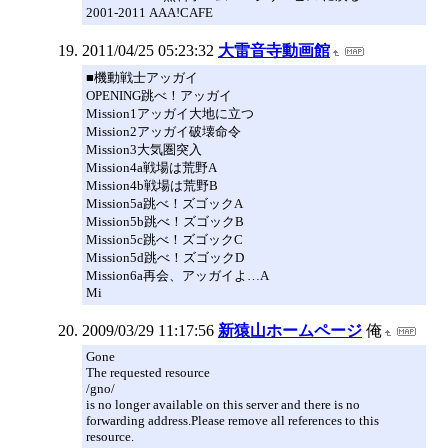
2001-2011 AAA!CAFE
2011/04/25 05:23:32
大雷音寺動画館
■機動戦士アッガイ
OPENING跳べ！アッガイ
Mission1アッガイ大地に立つ
Mission2アッガイ破壊命令
Mission3大気圏突入
Mission4a戦場は荒野A
Mission4b戦場は荒野B
Mission5a跳べ！ズゴックA
Mission5b跳べ！ズゴックB
Mission5c跳べ！ズゴックC
Mission5d跳べ！ズゴックD
Mission6a再会、アッガイよ…A
Mi
2009/03/29 11:17:56
新猿山ホームページ
俺
Gone
The requested resource
/gno/
is no longer available on this server and there is no
forwarding address.Please remove all references to this
resource.