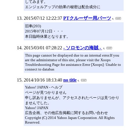
してみます。
エンジェルアップの効果の秘密は配合成分に
2015/07/12 12:22:37
PTクルーザー用パーツ
旧車(203)
2015年07月12日・・・
本日臨時休業となります。
2015/03/01 07:28:22
- ソロモンの海賊 -
This page cannot be displayed due to an internal error.If you
are the administrator of this site, please visit the Xoops
Troubleshooting Page for assistance.Error [Xoops]: Unable to
connect to databas
2014/10/16 18:13:40
no title
Yahoo! JAPAN - ヘルプ
ページが見つかりません
申し訳ありませんが、アクセスされたページは見つかり
ませんでした。
Yahoo! JAPAN
広告企画、その他広告掲載に関するお問い合わせ
Copyright (C) 2014 Yahoo Japan Corporation. All Rights
Reserved.