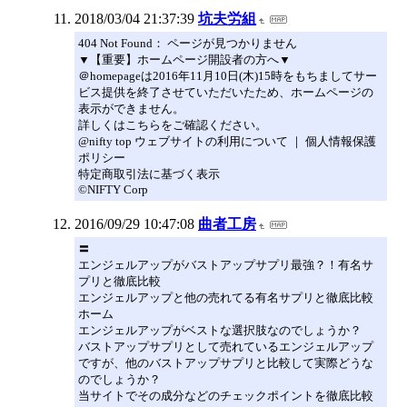
2018/03/04 21:37:39
坑夫労組
404 Not Found： ページが見つかりません
▼【重要】ホームページ開設者の方へ▼
＠homepageは2016年11月10日(木)15時をもちましてサー
ビス提供を終了させていただいたため、ホームページの
表示ができません。
詳しくはこちらをご確認ください。
@nifty top ウェブサイトの利用について ｜ 個人情報保護
ポリシー
特定商取引法に基づく表示
©NIFTY Corp
2016/09/29 10:47:08
曲者工房
〓
エンジェルアップがバストアップサプリ最強？！有名サ
プリと徹底比較
エンジェルアップと他の売れてる有名サプリと徹底比較
ホーム
エンジェルアップがベストな選択肢なのでしょうか？
バストアップサプリとして売れているエンジェルアップ
ですが、他のバストアップサプリと比較して実際どうな
のでしょうか？
当サイトでその成分などのチェックポイントを徹底比較