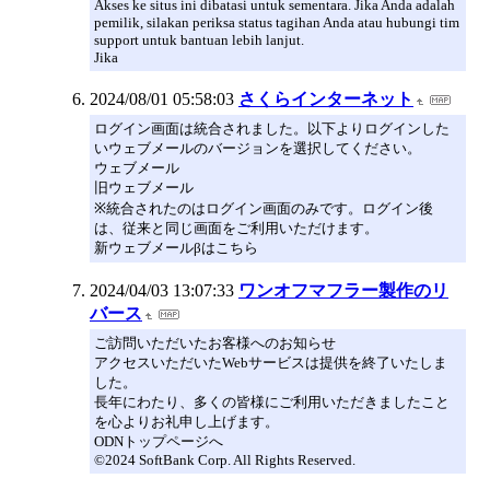
Akses ke situs ini dibatasi untuk sementara. Jika Anda adalah
pemilik, silakan periksa status tagihan Anda atau hubungi tim
support untuk bantuan lebih lanjut.
Jika
2024/08/01 05:58:03
さくらインターネット
ログイン画面は統合されました。以下よりログインした
いウェブメールのバージョンを選択してください。
ウェブメール
旧ウェブメール
※統合されたのはログイン画面のみです。ログイン後
は、従来と同じ画面をご利用いただけます。
新ウェブメールβはこちら
2024/04/03 13:07:33
ワンオフマフラー製作のリ
バース
ご訪問いただいたお客様へのお知らせ
アクセスいただいたWebサービスは提供を終了いたしま
した。
長年にわたり、多くの皆様にご利用いただきましたこと
を心よりお礼申し上げます。
ODNトップページへ
©2024 SoftBank Corp. All Rights Reserved.