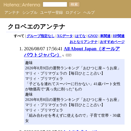
アンテナ
シンプル
ユーザー登録
ログイン
ヘルプ
クロベエのアンテナ
すべて
|
グループ指定なし
|
XGデータ
|
はてな
|
GNO2
|
車関連
|
HP関連
おとなりアンテナ
|
おすすめページ
2026/08/07 17:56:41
All About Japan（オールア
バウトジャパン）
趣味
2026年8月9日の運勢ランキング「おひつじ座～うお座」
マリィ・プリマヴェラの【毎日ひとこと占い】
マリィ・プリマヴェラ
「子どもを連れてスーパーに行かない」41歳パート女性
が物価高で“真っ先に削った”もの
趣味
2026年8月8日の運勢ランキング「おひつじ座～うお座」
マリィ・プリマヴェラの【毎日ひとこと占い】
マリィ・プリマヴェラ
「組み合わせを考えずに使えるので」子育て世帯・30歳
女