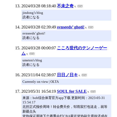
2024/03/28 08:18:40
不未之奇
jindong’s blog
読者になる
2024/03/28 02:39:49
svnseeds’ ghoti!
svnseeds’ ghoti!
読者になる
2024/03/28 00:00:07
こころ世代のテンノーゲー
ム
umeten's blog
読者になる
2023/11/04 02:38:07
日日ノ日キ
Currently on view | OLTA
2023/05/31 16:54:19
SOUL for SALE
来源：bob综合体育官方app下载 更新时间：2023-05-31
15:54:17
北控正式报价周琦！转会费天价，邹雨宸打包送走，就等
新疆点头
篮协保证周琦下个赛季会打CBA最近篮协副主席徐济成在