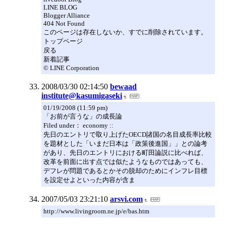
LINE BLOG
Blogger Alliance
404 Not Found
このページは存在しないか、すでに削除されています。
トップページ
戻る
新着記事
© LINE Corporation
2008/03/30 02:14:50
bewaad
institute@kasumigaseki
01/19/2008 (11:59 pm)
「お前が言うな」の成長論
Filed under： economy ::
先日のエントリで取り上げたOECD諸国の名目成長率比較
を題材とした「いまだ日本は「政策後進国」」との論考
があり、先日のエントリにおける町田論説に比べれば、
改革を前面に出す点では似たようなものではあっても、
デフレが問題であるとかその脱却のためにインフレ目標
を設定せよといった内容が含ま
2007/05/03 23:21:10
arsvi.com
http://www.livingroom.ne.jp/e/bas.htm