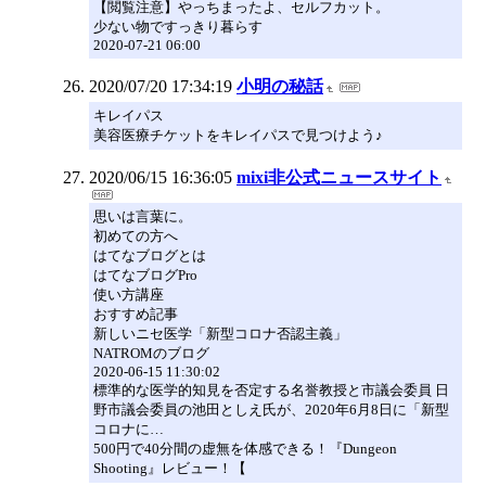
【閲覧注意】やっちまったよ、セルフカット。
少ない物ですっきり暮らす
2020-07-21 06:00
2020/07/20 17:34:19
小明の秘話
キレイパス
美容医療チケットをキレイパスで見つけよう♪
2020/06/15 16:36:05
mixi非公式ニュースサイト
思いは言葉に。
初めての方へ
はてなブログとは
はてなブログPro
使い方講座
おすすめ記事
新しいニセ医学「新型コロナ否認主義」
NATROMのブログ
2020-06-15 11:30:02
標準的な医学的知見を否定する名誉教授と市議会委員 日
野市議会委員の池田としえ氏が、2020年6月8日に「新型
コロナに…
500円で40分間の虚無を体感できる！『Dungeon
Shooting』レビュー！【