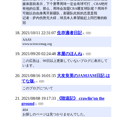
媒体面前表示，下个赛季周琦一定会有球可打，CBA绝对
有他的位置。那么，周琦会加盟CBA哪支球队呢？周琦不
可能以自由身离开新疆队，新疆队此前的态度是我
记者：萨内伤势无大碍，球员本人希望能赶上同巴黎的欧
冠
2021/10/11 22:31:07
生存適者日記
AAAS
www.sciencemag.org
2021/09/20 02:24:48
本屋のほんね
この広告は、90日以上更新していないブログに表示して
います。
2021/08/16 16:01:35
大友良英のJAMJAM日記-は
てな版-
このブログについて
2021/08/08 19:17:33
《陸這記》 crawlin’on the
ground
404
お探しのページは見つかりませんでした。