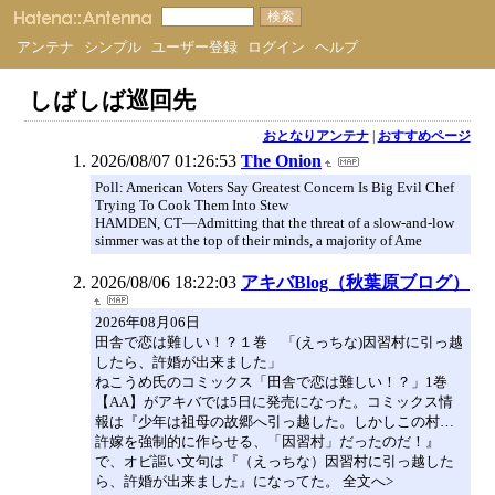
アンテナ
シンプル
ユーザー登録
ログイン
ヘルプ
しばしば巡回先
おとなりアンテナ
|
おすすめページ
2026/08/07 01:26:53
The Onion
Poll: American Voters Say Greatest Concern Is Big Evil Chef
Trying To Cook Them Into Stew
HAMDEN, CT—Admitting that the threat of a slow-and-low
simmer was at the top of their minds, a majority of Ame
2026/08/06 18:22:03
アキバBlog（秋葉原ブログ）
2026年08月06日
田舎で恋は難しい！？１巻 「(えっちな)因習村に引っ越
したら、許婚が出来ました」
ねこうめ氏のコミックス「田舎で恋は難しい！？」1巻
【AA】がアキバでは5日に発売になった。コミックス情
報は『少年は祖母の故郷へ引っ越した。しかしこの村…
許嫁を強制的に作らせる、「因習村」だったのだ！』
で、オビ謳い文句は『（えっちな）因習村に引っ越した
ら、許婚が出来ました』になってた。 全文へ>