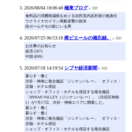
2026/08/04 18:06:40
極東ブログ
食料品の消費税減税をめぐる自民党内反対派の無責任
ウクライナのイラン商船攻撃の顛末
段ボールデモの影にいる男
2026/07/25 06:53:18
梶ピエールの備忘録。
お仕事のお知らせ
経済 (587)
中国 (899)
2026/07/18 14:19:54
シブヤ経済新聞
暮らす・働く
渋谷・神南に複合施設「ジンナンバレー」 オフィス・
店舗・ホテル併設
ショップ・オフィス・ホテルを併設する複合施設
「JINNAN VALLEY（ジンナンバレー）」（渋谷区神南
1）が7月17日、渋谷・神南エリアに開業した。
暮らす・働く
暮らす・働く
渋谷・神南に複合施設「ジンナンバレー」 オフィス・
店舗・ホテル併設
ショップ・オフィス・ホテルを併設する複合施設