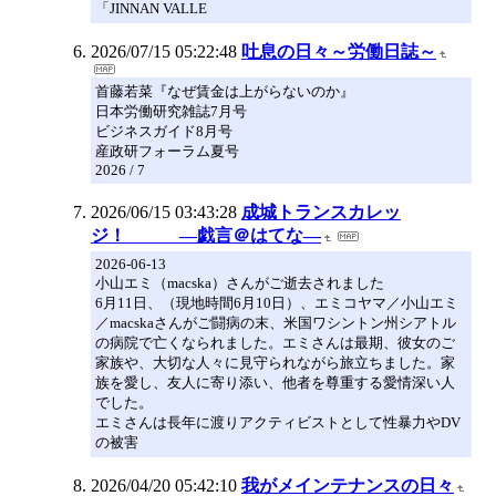
「JINNAN VALLE
2026/07/15 05:22:48
吐息の日々～労働日誌～
首藤若菜『なぜ賃金は上がらないのか』
日本労働研究雑誌7月号
ビジネスガイド8月号
産政研フォーラム夏号
2026 / 7
2026/06/15 03:43:28
成城トランスカレッ
ジ！ ―戯言＠はてな―
2026-06-13
小山エミ（macska）さんがご逝去されました
6月11日、（現地時間6月10日）、エミコヤマ／小山エミ
／macskaさんがご闘病の末、米国ワシントン州シアトル
の病院で亡くなられました。エミさんは最期、彼女のご
家族や、大切な人々に見守られながら旅立ちました。家
族を愛し、友人に寄り添い、他者を尊重する愛情深い人
でした。
エミさんは長年に渡りアクティビストとして性暴力やDV
の被害
2026/04/20 05:42:10
我がメインテナンスの日々