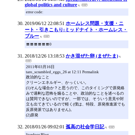
global politics and culture
error code:
2019/06/12 22:08:51
ホームレス問題・支援・ニ
ート・引きこもり:ミッドナイト・ホームレス・
ブルー
〓〓〓〓〓〓0
2018/12/26 13:18:53
かき混ぜた卵 (まぜたま)
2011年03月16日
taro_scrambled_eggs_26 at 12:11 Permalink
政治的なこと
クリーンエネルギー、かっくいい。
(1)そんな場合か？と思うので、このタイミングで原発絡
みで過剰な恐怖を煽ることや、政治的なことを述べるの
は賛同できないのですが、一部では、そういう意見や対
立も出てきているので軽く(僕は、特段、原発推進派でも
反原発派ではありません)。
(2)原発
2018/01/26 09:02:01
孤高の社会学日記
livedoor Blog