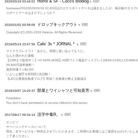
Horror & SF - Coco's Bloblog
2020/03/19 03:44:02
fnsmasao20102020/03/18 22:45日記のエクスポートデータは届きましたが、掲示板やタス
スポートデータはまだでしょうか？
ドロップキックアウト
2020/01/02 00:58:09
Copyright (C) 2001-2020 Hatena. All Rights Reserved.
Cafe’ 3s * JORNAL *
2019/05/14 23:47:56
マイクラプレイワイ「あかん、洞窟に迷い込んでもうた」
なんか憑かれた速報
【22時まで販売中！】I-O DATA 4K対応 49型ワイド液晶ディスプレイ(3840×2160) LCD-M4K4
59,800円送料無料！
激安特価マンBLOG
いよいよ都庁＆特別区1次試験！
【LEC公務員合格者ブログ】即効！合格者が教える勉強法
部屋とワイシャツと可知直芳
2018/10/07 14:20:37
Forbidden
You don’t have permission to access /dtkor/on this server.
活字中毒R。
2017/09/17 09:34:14
エンピツ
サーバメンテナンスについて
現在、全サービスを一時停止させていただきます。ご利用のお客様にはご迷惑をおかけいたし
ご了承ください。