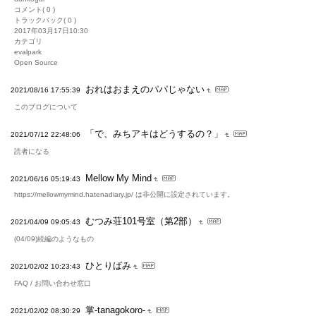
コメント( 0 )
トラックバック( 0 )
2017年03月17日10:30
カテゴリ
evalpark
Open Source
おれはおまえのパパじゃない
2021/08/16 17:55:39
このブログについて
「で、みちアキはどうするの？」
2021/07/12 22:48:06
読者になる
Mellow My Mind
2021/06/16 05:19:43
https://mellowmymind.hatenadiary.jp/ は非公開に設定されています。
むつみ荘101号室（第2部）
2021/04/09 09:05:43
(04/09)続編のようなもの
ひとりばみ
2021/02/02 10:23:43
FAQ / お問い合わせ窓口
掌-tanagokoro-
2021/02/02 08:30:29