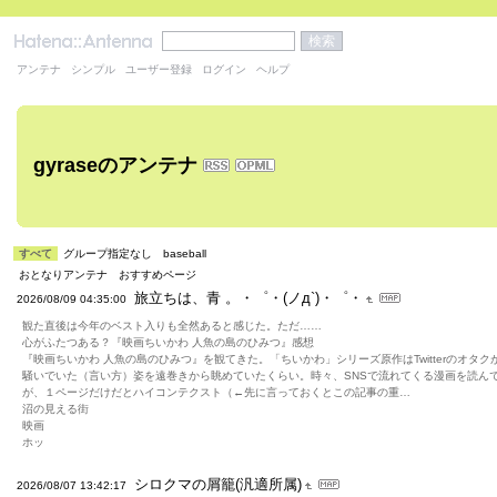
アンテナ
シンプル
ユーザー登録
ログイン
ヘルプ
gyraseのアンテナ
すべて
グループ指定なし
baseball
おとなりアンテナ
おすすめページ
旅立ちは、青 。・゜・(ノд`)・゜・
2026/08/09 04:35:00
観た直後は今年のベスト入りも全然あると感じた。ただ……
心がふたつある？『映画ちいかわ 人魚の島のひみつ』感想
『映画ちいかわ 人魚の島のひみつ』を観てきた。「ちいかわ」シリーズ原作はTwitterのオタク
騒いでいた（言い方）姿を遠巻きから眺めていたくらい。時々、SNSで流れてくる漫画を読ん
が、１ページだけだとハイコンテクスト（←先に言っておくとこの記事の重…
沼の見える街
映画
ホッ
シロクマの屑籠(汎適所属)
2026/08/07 13:42:17