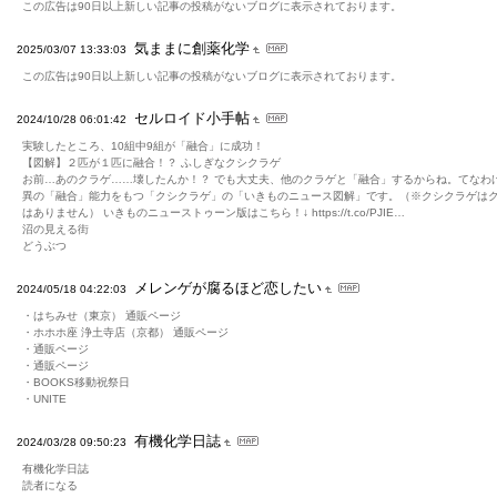
この広告は90日以上新しい記事の投稿がないブログに表示されております。
気ままに創薬化学
2025/03/07 13:33:03
この広告は90日以上新しい記事の投稿がないブログに表示されております。
セルロイド小手帖
2024/10/28 06:01:42
実験したところ、10組中9組が「融合」に成功！
【図解】２匹が１匹に融合！？ ふしぎなクシクラゲ
お前…あのクラゲ……壊したんか！？ でも大丈夫、他のクラゲと「融合」するからね。てなわ
異の「融合」能力をもつ「クシクラゲ」の「いきものニュース図解」です。（※クシクラゲは
はありません） いきものニューストゥーン版はこちら！↓ https://t.co/PJIE…
沼の見える街
どうぶつ
メレンゲが腐るほど恋したい
2024/05/18 04:22:03
・はちみせ（東京） 通販ページ
・ホホホ座 浄土寺店（京都） 通販ページ
・通販ページ
・通販ページ
・BOOKS移動祝祭日
・UNITE
有機化学日誌
2024/03/28 09:50:23
有機化学日誌
読者になる