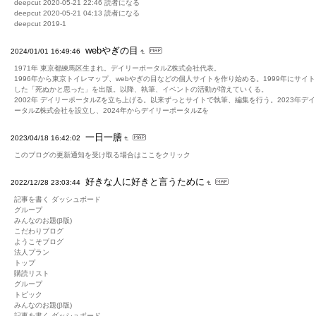
deepcut 2020-05-21 22:46 読者になる
deepcut 2020-05-21 04:13 読者になる
deepcut 2019-1
webやぎの目
2024/01/01 16:49:46
1971年 東京都練馬区生まれ。デイリーポータルZ株式会社代表。
1996年から東京トイレマップ、webやぎの目などの個人サイトを作り始める。1999年にサイ
した「死ぬかと思った」を出版。以降、執筆、イベントの活動が増えていくる。
2002年 デイリーポータルZを立ち上げる。以来ずっとサイトで執筆、編集を行う。2023年デ
ータルZ株式会社を設立し、2024年からデイリーポータルZを
一日一膳
2023/04/18 16:42:02
このブログの更新通知を受け取る場合はここをクリック
好きな人に好きと言うために
2022/12/28 23:03:44
記事を書く ダッシュボード
グループ
みんなのお題(β版)
こだわりブログ
ようこそブログ
法人プラン
トップ
購読リスト
グループ
トピック
みんなのお題(β版)
記事を書く ダッシュボード