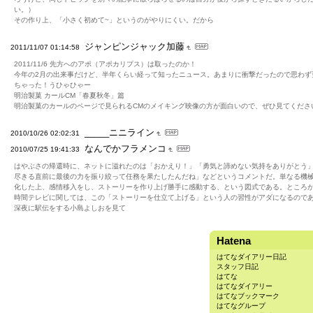
い。）
その作り上、「小さく初めて~」というのがやりにくい。だから
ジャンピンジャック加藤
2011/11/07 01:14:58
2011/11/6 先方へのアポ（アポカリプス）は取ったのか！
今年の2月の出来事だけど、半年くらい経って知ったニュース。あまりに衝撃だったので思わず
ちゃった！うひゃひゃー
明治製菓 カールCM「春夏秋冬」篇
明治製菓のカールのページで見られるCMのメイキング映像の方が面白いので、ぜひ見てくださ
_____ニニライン
2010/10/26 02:02:31
なんでかフラメンコ
2010/07/25 19:41:33
はやぶさの帰還時に、ネットに溢れたのは「おかえり！」「勇気と諦めない気持をありがとう
尽きる直前に最後の力を振り絞って任務を果たしたんだね」などというコメントだ。単なる機
化した上、感情移入をし、ストーリーを作り上げ勝手に感動する、という図式である。ところが
時間テレビに関しては、この「ストーリーを仕立て上げる」という人の習性がアダになるので
深夜に駅伝をする小島よしおを見て
Hatena
はてなダイアリー日記
スタッフ日記
はてな
はてなダイアリー
はてなブックマーク
はてなグループ