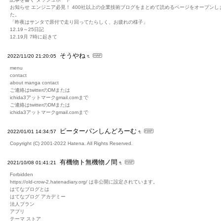
お知らせ エンジニア必見！ 400社以上の企業技術ブログをまとめて読めるページをオープンし
た。
「昨夜はサンタで原付で走り回ってたらしく、お疲れの様子」
12.19～25日記
12.19月 7時に起きて
そうやね
2022/11/20 21:20:05
menu
contact
about manga contact
ご連絡はtwitterのDMまたは
ichida3アットマークgmail.comまで
ご連絡はtwitterのDMまたは
ichida3アットマークgmail.comまで
ピーターパンしんどろーむ
2022/01/01 14:34:57
Copyright (C) 2001-2022 Hatena. All Rights Reserved.
有機物ト無機物ノ間
2021/10/08 01:41:21
Forbidden
https://old-crow-2.hatenadiary.org/ は非公開に設定されています。
はてなブログとは
はてなブログ アカデミー
法人プラン
アプリ
テーマ ストア