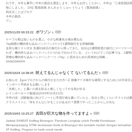
わです。今年も勝手に今年の新語を選定します。今年もお許しください。今年は『三省堂国語
味にしました。 10位 緊急銃猟 きんきゅう じゅ┓うりょう［緊急銃猟］…
四次元ことばブログ
今年の新語
アン
ポワゾン
2025/11/20 00:23:22
ケーブル類は短いものを選ぶ。小さな軽量化を積み重ねる
7kg制限の機内持ち込みバックパック1つで1週間旅行する荷物戦略
全持ち物リスト付き 先週6泊8日の旅行から帰ってきた。自分は1週間程度の旅行にスーツケー
わず、機内持ち込みバックパック1つのみで出かけている。 というわけでこの記事では、1週間
荷物を機内持ち込みバックパック一つ（7kg）に収めるための具体的な戦略…
SANOGRAPH
吠えてるんじゃなくて ないてるんだ
2025/10/24 14:38:45
お知らせ 【gooブログからの移行がまだの方へ】画像データ移行を確実にするために10月末日
インポート手続きをお願いします
「合格した」と書いた紙を貼ると嬉しくなってやる気が出る
レインボーロード勉強法(2025年10月21日)
中学の頃、試験勉強に向けてノートに学習計画を書いていたら、自分と同じくらいテストの点
クラスメイトに「何をそんなにやることがあるの？授業でやったことからしか出な
吉田が巨大な物を作ってますよ
2025/10/03 10:25:27
Jadwal SAMSAT Keliling Binangun: Panduan Lengkap untuk Pemilik Kendaraan
Memperpanjang STNK kendaraan Anda di Binangun kini semakin mudah dengan kehadira
AT Keliling. Program ini hadir untuk memb