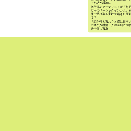
った話が議論に
低所得のアーティストが「毎月
万円のベーシックインカム」
件で受け取る実験で起きた変
は？
「誰が何と言おうと僕は日
バスケ八村塁、人種差別に関
謗中傷に言及