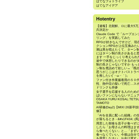
はてなフォトライフ
はてなアイデア
Hotentry
【速報】北朝鮮、ロに最大5万
兵決定か
Claude Code で「ループエ
リング」を実践してみた
RPGが好きなんですけど、現
クションRPGが上位互換みた
潮は異を唱えたくて、ターン制
にはターン制の良さがあると
ます 一手をじっくり考えられ
途中で休憩したりできるのが
制の良さじゃないですか もっ
ン制を煮詰めて欲しい→「既
思うがここはオクトパストラ
を推したい(´・ω・｀)」
ファン付き作業服着用の５０
性、熱中症の疑いで死亡…ス
ドリンクも持参
女子選手を応援する人のため
ばいファンにならないマニュ
OSAKA YURU KOSAL:TETSU
TAMOTO
AI研修(Day2)【MIXI 26新卒
修】
「AIを全員に配った組織」の
が落ちるとき - &#x1F434; (馬
用意した朝食を息子が食べず
したら「お母さんの料理はま
ら食べたくない」と…「まず
食べなくていい。今後は自分
を用意しなさい。お金は渡す