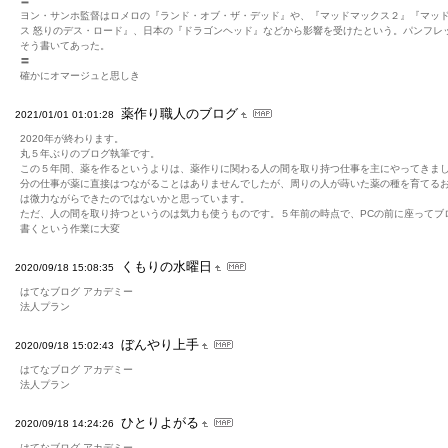
〓
ヨン・サンホ監督はロメロの『ランド・オブ・ザ・デッド』や、『マッドマックス２』『マッ
ス 怒りのデス・ロード』、日本の『ドラゴンヘッド』などから影響を受けたという。パンフレ
そう書いてあった。
〓
確かにオマージュと思しき
薬作り職人のブログ
2021/01/01 01:01:28
2020年が終わります。
丸５年ぶりのブログ執筆です。
この５年間、薬を作るというよりは、薬作りに関わる人の間を取り持つ仕事を主にやってきま
分の仕事が薬に直接はつながることはありませんでしたが、周りの人が蒔いた薬の種を育てる
は微力ながらできたのではないかと思っています。
ただ、人の間を取り持つというのは気力も使うものです。５年前の時点で、PCの前に座ってブ
書くという作業に大変
くもりの水曜日
2020/09/18 15:08:35
はてなブログ アカデミー
法人プラン
ぼんやり上手
2020/09/18 15:02:43
はてなブログ アカデミー
法人プラン
ひとりよがる
2020/09/18 14:24:26
はてなブログ アカデミー