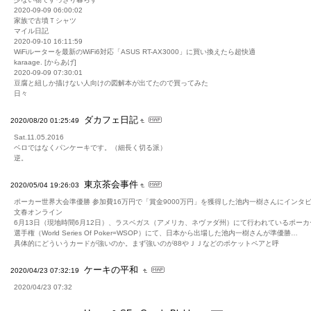
2020-09-09 06:00:02
家族で古墳Ｔシャツ
マイル日記
2020-09-10 16:11:59
WiFiルーターを最新のWiFi6対応「ASUS RT-AX3000」に買い換えたら超快適
karaage. [からあげ]
2020-09-09 07:30:01
豆腐と紐しか描けない人向けの図解本が出てたので買ってみた
日々
ダカフェ日記
2020/08/20 01:25:49
Sat.11.05.2016
ベロではなくパンケーキです。（細長く切る派）
逆。
東京茶会事件
2020/05/04 19:26:03
ポーカー世界大会準優勝 参加費16万円で「賞金9000万円」を獲得した池内一樹さんにインタビュ
文春オンライン
6月13日（現地時間6月12日）、ラスベガス（アメリカ、ネヴァダ州）にて行われているポーカ
選手権（World Series Of Poker=WSOP）にて、日本から出場した池内一樹さんが準優勝…
具体的にどういうカードが強いのか。まず強いのが88やＪＪなどのポケットペアと呼
ケーキの平和
2020/04/23 07:32:19
2020/04/23 07:32