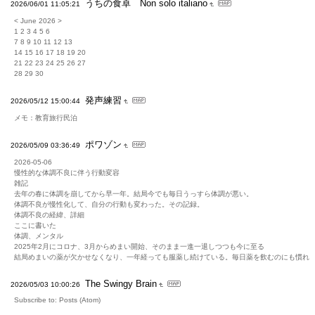
うちの食卓 Non solo italiano
2026/06/01 11:05:21
< June 2026 >
1 2 3 4 5 6
7 8 9 10 11 12 13
14 15 16 17 18 19 20
21 22 23 24 25 26 27
28 29 30
発声練習
2026/05/12 15:00:44
メモ：教育旅行民泊
ポワゾン
2026/05/09 03:36:49
2026-05-06
慢性的な体調不良に伴う行動変容
雑記
去年の春に体調を崩してから早一年。結局今でも毎日うっすら体調が悪い。
体調不良が慢性化して、自分の行動も変わった。その記録。
体調不良の経緯、詳細
ここに書いた
体調、メンタル
2025年2月にコロナ、3月からめまい開始、そのまま一進一退しつつも今に至る
結局めまいの薬が欠かせなくなり、一年経っても服薬し続けている。毎日薬を飲むのにも慣れ
The Swingy Brain
2026/05/03 10:00:26
Subscribe to: Posts (Atom)