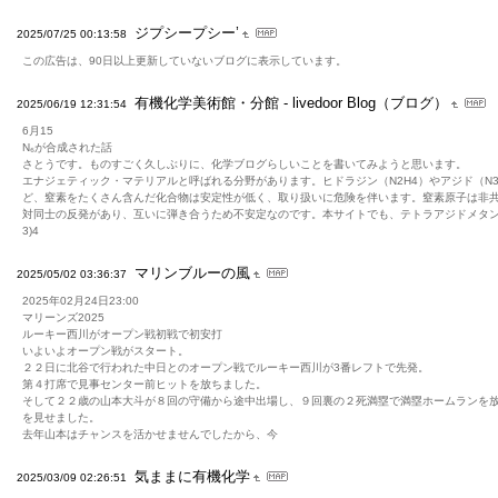
ジプシープシー’
2025/07/25 00:13:58
この広告は、90日以上更新していないブログに表示しています。
有機化学美術館・分館 - livedoor Blog（ブログ）
2025/06/19 12:31:54
6月15
N₆が合成された話
さとうです。ものすごく久しぶりに、化学ブログらしいことを書いてみようと思います。
エナジェティック・マテリアルと呼ばれる分野があります。ヒドラジン（N2H4）やアジド（N3
ど、窒素をたくさん含んだ化合物は安定性が低く、取り扱いに危険を伴います。窒素原子は非
対同士の反発があり、互いに弾き合うため不安定なのです。本サイトでも、テトラアジドメタン（
3)4
マリンブルーの風
2025/05/02 03:36:37
2025年02月24日23:00
マリーンズ2025
ルーキー西川がオープン戦初戦で初安打
いよいよオープン戦がスタート。
２２日に北谷で行われた中日とのオープン戦でルーキー西川が3番レフトで先発。
第４打席で見事センター前ヒットを放ちました。
そして２２歳の山本大斗が８回の守備から途中出場し、９回裏の２死満塁で満塁ホームランを
を見せました。
去年山本はチャンスを活かせませんでしたから、今
気ままに有機化学
2025/03/09 02:26:51