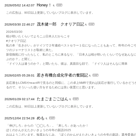
Honey！
2026/05/02 14:42:07
この広告は、90日以上更新していないブログに表示しています。
茂木健一郎 クオリア日記
2026/03/30 22:46:27
2026/03/30
桜が咲いたくらいでよろこぶ日本人だからこそ
#クオリア日記
私の本「生きがい」がドイツで２年連続ベストセラー１位になったこともあって、昨年の今ご
ツのジャーナリストが取材に来た。
新宿御苑に行ったらしく、私のところに来るなり、「日本人は桜が咲いたくらいでなぜあんな
ぶのか？」と聞く。
「ドイツ人は違うのか？」と聞いたら、彼は、真面目な顔で、「ドイツ人はそんなに簡単
若き有機合成化学者の奮闘記
2026/02/05 05:28:01
反応液をLCMSやreactIRで見るのと同様に、この卓上NMRで見れば反応が進行しているかどう
るので、そういった使い方をするためには良い装置だと思います。
たまごまごごはん
2026/01/29 02:17:44
この広告は、90日以上更新していないブログに表示しています。
めも
2025/12/04 22:54:28
「伸びしろ」からの「◯◯しろ」。「来しろ」があったか！
ぼくのかんがえたさいきょうの今年の新語2025
おはようございます。毎度おなじみ、「ぼくのかんがえたさいきょうの今年の新語」選考委員