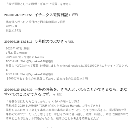
「政治運動としての喫煙・ギルティ消費」を考える
イチニクス遊覧日記
2026/08/07 02:37:55
北海道へ行った／片付けと円山動物園の２日目
2026 / 8
日記 (1142)
５号館のつぶやき
2026/07/28 13:53:16
2026年 07月 28日
7月27日のtwitter
2026年07月27日(月)5 tweets
TOCHINAI Shin@5goukan14時間前
昨日より2℃上がって夏日 を投稿しました shinka3.exblog.jp/35210703/ #エキサイトブログ 
ロ
TOCHINAI Shin@5goukan19時間前
【900万円もするものを放置してたら、盗まれるのは必至ｗ】埼
一杯のお茶を、きちんといれることができるなら、あな
2026/07/25 15:04:39
すべてのことができるはず。
「青春を音にしたらこれしかない」くらいの瑞々しい輝き
岡村靖幸 2026 SUMMER TOUR ピポット@Zepp Haneda に行ってきた‼️
岡村ちゃんに久々に会えて本当に本当に本当に嬉しかった。もうそれに尽きる。 岡村和義で回
降初めてのツアーだったと思うけど、私はその間に引っ越し、結婚、転勤と、本当に激動の中
靖幸どころではない1年間だったから、靖幸のことを考える時間もどんど