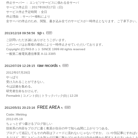
停止サーバー ： エンピツサービスに係わる全サーバ
サービス停止日 ：2017年09月17日（日)
サービス停止予定時間 ：全日
停止理由 ：サーバー移転により
全サーバの停止のため、閲覧、書き込み全てのサービスが一時停止となります、ご了承下さい
sp
2013/12/18 09:58:56
ご訪問いただき誠にありがとうございます。
このページはお客様の都合により一時停止させていただいております。
Copyright (C) FASネット SINCE 1999 All rights reserved
一般第二種電気通信事業 A-11-3385
raw records
2012/07/29 12:28:15
2012年07月29日
やっぱり
受け入れることができない。
今は証拠を集める。
研究者生命をかけんぞ。
Permalink | コメント(0) | トラックバック(0) | 12:28
FREE AREA
2012/05/31 20:23:16
Cside::Weblog
2012-05-19
ちょっとずつ書けるブログ欲しい
技術系の内容をブログに書く敷居が自分の中で知らぬ間に上がりつつある。
ブログって追記してもその内容はフィードに流れないじゃないですか。（いや別記事にすれば
ろうけど、同じトピックを別々の記事に散らばらせるのは自分が後から探すときだるいからし