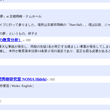
』at 京都岡崎・ナムホール
ブに行って参りました。場所は京都市岡崎の「Nam Hall」。僕は以前、
の夢」というもの。祥子さ
学職員の教育分析）
中の重大な事故が発生し、同校の生徒1名が死亡する痛ましい事案が発生してしま
施し、本件が教育基本法第14条第２項の違反であり、是正を図る必要がある
研究室 NOMA Hideki
 | Works: English |