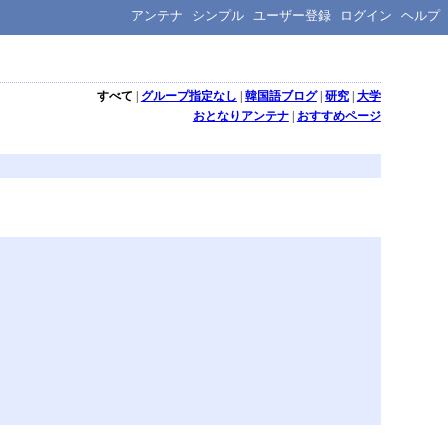
アンテナ
シンプル
ユーザー登録
ログイン
ヘルプ
すべて
|
グループ指定なし
|
韓国語ブログ
|
研究
|
大学
おとなりアンテナ
|
おすすめページ