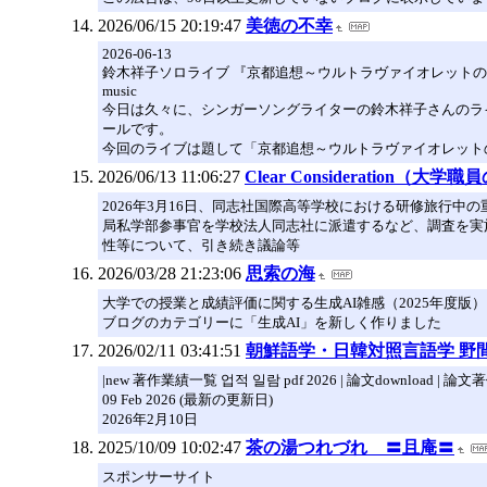
2026/06/15 20:19:47
美徳の不幸
2026-06-13
鈴木祥子ソロライブ 『京都追想～ウルトラヴァイオレットの夢
music
今日は久々に、シンガーソングライターの鈴木祥子さんのライ
ールです。
今回のライブは題して「京都追想～ウルトラヴァイオレット
2026/06/13 11:06:27
Clear Consideration（大
2026年3月16日、同志社国際高等学校における研修旅行
局私学部参事官を学校法人同志社に派遣するなど、調査を実
性等について、引き続き議論等
2026/03/28 21:23:06
思索の海
大学での授業と成績評価に関する生成AI雑感（2025年度版）
ブログのカテゴリーに「生成AI」を新しく作りました
2026/02/11 03:41:51
朝鮮語学・日韓対照言語学 野間秀樹
|new 著作業績一覧 업적 일람 pdf 2026 | 論文download | 論文著作要旨
09 Feb 2026 (最新の更新日)
2026年2月10日
2025/10/09 10:02:47
茶の湯つれづれ 〓且庵〓
スポンサーサイト