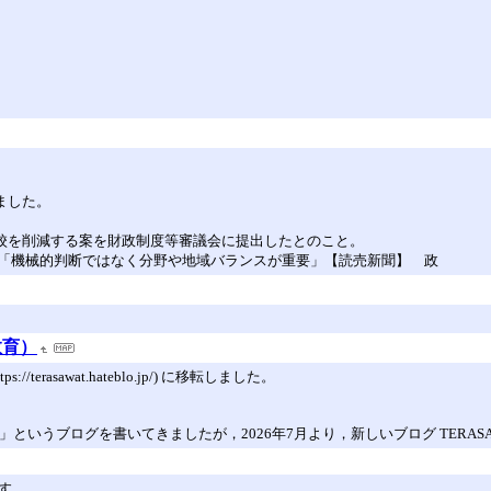
ました。
50校を削減する案を財政制度等審議会に提出したとのこと。
「機械的判断ではなく分野や地域バランスが重要」【読売新聞】 政
教育）
s://terasawat.hateblo.jp/) に移転しました。
ブログを書いてきましたが，2026年7月より，新しいブログ TERASAWA Taku
す。