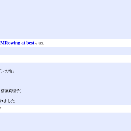
ing at best
ブンの輪」
：斎藤真理子）
されました