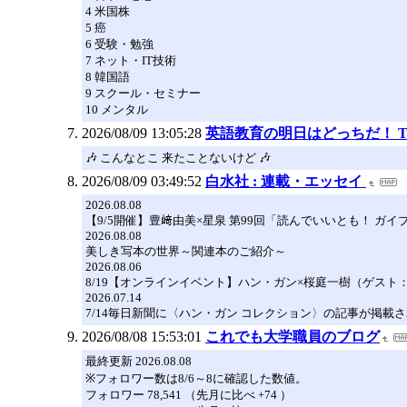
4 米国株
5 癌
6 受験・勉強
7 ネット・IT技術
8 韓国語
9 スクール・セミナー
10 メンタル
2026/08/09 13:05:28
英語教育の明日はどっちだ！ TMRow
🎶 こんなとこ 来たことないけど 🎶
2026/08/09 03:49:52
白水社 : 連載・エッセイ
2026.08.08
【9/5開催】豊﨑由美×星泉 第99回「読んでいいとも！ ガイ
2026.08.08
美しき写本の世界～関連本のご紹介～
2026.08.06
8/19【オンラインイベント】ハン・ガン×桜庭一樹（ゲスト
2026.07.14
7/14毎日新聞に〈ハン・ガン コレクション〉の記事が掲載
2026/08/08 15:53:01
これでも大学職員のブログ
最終更新 2026.08.08
※フォロワー数は8/6～8に確認した数値。
フォロワー 78,541 （先月に比べ +74 ）