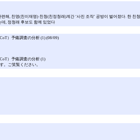
관련해, 친명(친이재명)·친청(친정청래)계간 ‘사진 조작’ 공방이 벌어졌다. 한
데, 정청래 후보도 함께 있었다
備調査の分析 (1) (08/09)
T）予備調査の分析 (1)
です。ご笑覧ください。