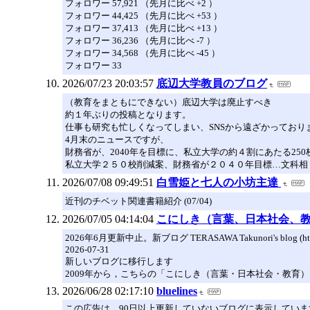
フォロワー 57,921 （先月に比べ +2 ）
フォロワー 44,425 （先月に比べ +53 ）
フォロワー 37,413 （先月に比べ +13 ）
フォロワー 36,236 （先月に比べ -7 ）
フォロワー 34,568 （先月に比べ -45 ）
フォロワー 33
2026/07/23 20:03:57
底辺大学教員のブログ
（教育をまともにできない）底辺大学は廃止すべき
約１年ぶりの投稿となります。
仕事も研究も忙しくなってしまい、SNSから遠ざかっており
4月末のニュースですが、
財務省が、2040年を目標に、私立大学の約４割にあたる2
私立大学２５０校削減案、財務省が２０４０年目標…文科相
2026/07/08 09:49:51
白雪姫と七人の小坊主達
近刊のチベット関連書籍紹介 (07/04)
2026/07/05 04:14:04
こにしき（言葉、日本社会、
2026年6月更新中止。新ブログ TERASAWA Takunori's blog (http
2026-07-31
新しいブログに移行します
2009年から，こちらの「こにしき（言葉・日本社会・教育）」という
2026/06/28 02:17:10
bluelines
この広告は、90日以上更新していないブログに表示していま