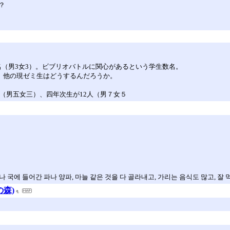
？
次6名（男3女3）。ビブリオバトルに関心があるという学生数名。
、他の現ゼミ生はどうするんだろうか。
名（男五女三）、四年次生が12人（男７女５
 국에 들어간 파나 양파, 마늘 같은 것을 다 골라내고, 가리는 음식도 많고, 잘
森)