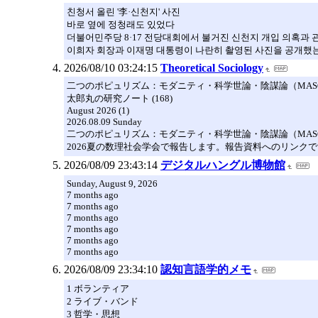
친청서 올린 '李·신천지' 사진
바로 옆에 정청래도 있었다
더불어민주당 8·17 전당대회에서 불거진 신천지 개입 의혹과 
이희자 회장과 이재명 대통령이 나란히 촬영된 사진을 공개했는
2026/08/10 03:24:15
Theoretical Sociology
二つのポピュリズム：モダニティ・科学世論・陰謀論（MASCoT）予
太郎丸の研究ノート (168)
August 2026 (1)
2026.08.09 Sunday
二つのポピュリズム：モダニティ・科学世論・陰謀論（MASCo
2026夏の数理社会学会で報告します。報告資料へのリンク
2026/08/09 23:43:14
デジタルハングル博物館
Sunday, August 9, 2026
7 months ago
7 months ago
7 months ago
7 months ago
7 months ago
7 months ago
2026/08/09 23:34:10
認知言語学的メモ
1 ボランティア
2 ライブ・バンド
3 哲学・思想