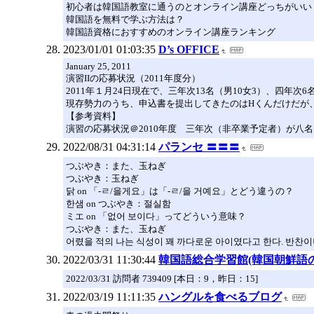
初心者は韓国語教室に通うのとオンライン講座どっちがいい
韓国語を無料で学ぶ方法は？
韓国語資格におすすめのオンライン講座ランキング
2023/01/01 01:03:35
D’s OFFICE
January 25, 2011
演習IIの応募状況（2011年度分）
2011年１月24日現在で、三年次13名（男10女3）、四年
現存勢力のうち、申込書を提出してきたのはHくんだけだが
【参考資料】
演習の応募状況＠2010年度 三年次（非卒業予定者）が八
2022/08/31 04:31:14
パランセ 〓〓〓
つぶやき：また、玉ねぎ
つぶやき：玉ねぎ
닭 on 「-ㄹ/을게요」は「-ㄹ/을 거예요」とどう違うの？
한샘 on つぶやき：절실함
ミエ on 「없어 보이다」ってどういう意味？
つぶやき：また、玉ねぎ
어렸을 적의 나는 식성이 꽤 까다로운 아이였다고 한다. 반찬이나
2022/03/31 11:30:44
韓国語総合学習館(韓国朝鮮語の
2022/03/31 訪問者 739409 [本日：9，昨日：15]
2022/03/19 11:11:35
ハングルを食べるブログ