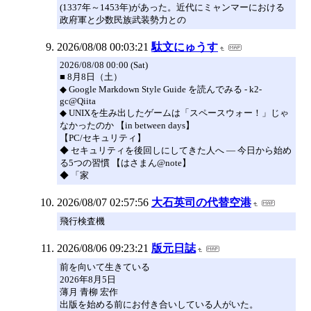
(1337年～1453年)があった。近代にミャンマーにおける
政府軍と少数民族武装勢力との
2026/08/08 00:03:21
駄文にゅうす
2026/08/08 00:00 (Sat)
■ 8月8日（土）
◆ Google Markdown Style Guide を読んでみる - k2-
gc@Qiita
◆ UNIXを生み出したゲームは「スペースウォー！」じゃ
なかったのか 【in between days】
【PC/セキュリティ】
◆ セキュリティを後回しにしてきた人へ — 今日から始め
る5つの習慣 【はさまん@note】
◆ 「家
2026/08/07 02:57:56
大石英司の代替空港
飛行検査機
2026/08/06 09:23:21
版元日誌
前を向いて生きている
2026年8月5日
薄月 青柳 宏作
出版を始める前にお付き合いしている人がいた。