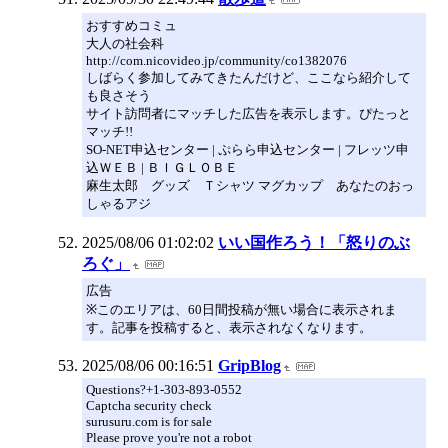
おすすめコミュ
大人の社会科
http://com.nicovideo.jp/community/co1382076
しばらく参加してみてきたんだけど、ここなら紹介して
も良さそう
サイト訪問者にマッチした広告を表示します。ぴたっと
マッチ!!
SO-NET申込センター | ぷらら申込センター | フレッツ申
込ＷＥＢ | ＢＩＧＬＯＢＥ
麻生太郎 グッズ Ｔシャツ マグカップ あなたのおっ
しゃるアジ
2025/08/06 01:02:02
いい国作ろう！「怒りのぶ
ろぐ」
広告
※このエリアは、60日間投稿が無い場合に表示されま
す。記事を投稿すると、表示されなくなります。
2025/08/06 00:16:51
GripBlog
Questions?+1-303-893-0552
Captcha security check
surusuru.com is for sale
Please prove you're not a robot