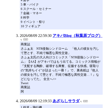
4 留学
5 車・バイク
6 スクール・セミナー
7 金融・マネー
8 科学
9 イベント・祭り
10 フィギュア
2026/08/09 22:59:30
アキバBlog（秋葉原ブログ）
商業誌
さふぁ太 NTR侵蝕シンドローム 「他人の彼女を汚し
て堕とす、不純で極悪な異性交遊」
さふぁ太氏の大人向けコミックス「NTR侵蝕シンドロー
ム」【AA】がアキバではもう出てる。コミックス情報が
『支配する陶酔、破壊する興奮、征服する快感。寝取り
の“気持ちイイ"が詰まった一冊！』で、裏表紙は『他人
の彼女を汚して堕とす、不純で極悪な異性交遊…！』な
どになってた。 全文へ>>
Tweet
商業誌
阿
2026/08/09 12:19:33
あざらしサラダ
1 鉄道・飛行機