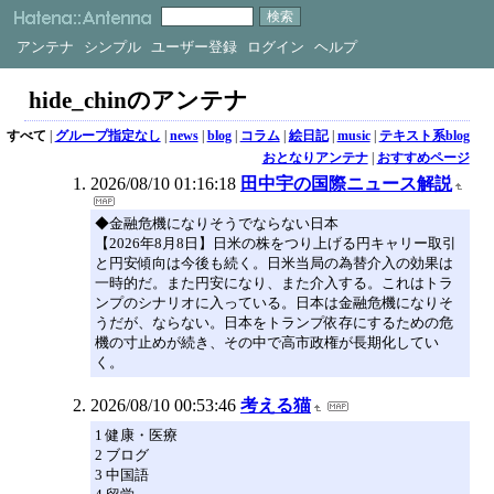
アンテナ
シンプル
ユーザー登録
ログイン
ヘルプ
hide_chinのアンテナ
すべて
|
グループ指定なし
|
news
|
blog
|
コラム
|
絵日記
|
music
|
テキスト系blog
おとなりアンテナ
|
おすすめページ
2026/08/10 01:16:18
田中宇の国際ニュース解説
◆金融危機になりそうでならない日本
【2026年8月8日】日米の株をつり上げる円キャリー取引
と円安傾向は今後も続く。日米当局の為替介入の効果は
一時的だ。また円安になり、また介入する。これはトラ
ンプのシナリオに入っている。日本は金融危機になりそ
うだが、ならない。日本をトランプ依存にするための危
機の寸止めが続き、その中で高市政権が長期化してい
く。
2026/08/10 00:53:46
考える猫
1 健康・医療
2 ブログ
3 中国語