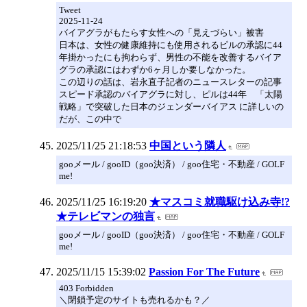
Tweet
2025-11-24
バイアグラがもたらす女性への「見えづらい」被害
日本は、女性の健康維持にも使用されるピルの承認に44
年掛かったにも拘わらず、男性の不能を改善するバイア
グラの承認にはわずか6ヶ月しか要しなかった。
この辺りの話は、岩永直子記者のニュースレターの記事
スピード承認のバイアグラに対し、ピルは44年 「太陽
戦略」で突破した日本のジェンダーバイアス に詳しいの
だが、この中で
2025/11/25 21:18:53
中国という隣人
gooメール / gooID（goo決済） / goo住宅・不動産 / GOLF
me!
2025/11/25 16:19:20
★マスコミ就職駆け込み寺!?
★テレビマンの独言
gooメール / gooID（goo決済） / goo住宅・不動産 / GOLF
me!
2025/11/15 15:39:02
Passion For The Future
403 Forbidden
＼閉鎖予定のサイトも売れるかも？／