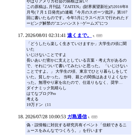
やはりアメリカ社会の病根は深い!
この原稿は､月刊誌『ZAITEN』(財界展望新社)の2016年8
月号(７月１日発売)の連載『今月のスポーツ批評』第107
回に書いたものです。今年5月にラスベガスで行われたド
ーピング解禁の"エンハンスト･ゲームズ"につ
2026/08/01 02:31:41
遠くまで。
「どうしたら楽しく生きていけますか」大学生の頃に聞
いた
いじけないことですよ
長いあいだ密かに支えとしている言葉・考え方があるの
で、それについて書いてみたいと思った。 「いじけない
ことですよ。」 大学生の頃、東京でひとり暮らしをして
いた。貧しかった。 当時、親との関係はあまりよくなか
った。無理やり家を出たので、仕送りもなく、奨学…
ダイナミック気晴らし
はてなブログPro
考える
19万ドン（11
2026/07/28 10:00:53
ガ島通信
偽・誤情報に対抗する研究共有イベント「信頼できるニ
ュースをみんなでつくろう。」を行います