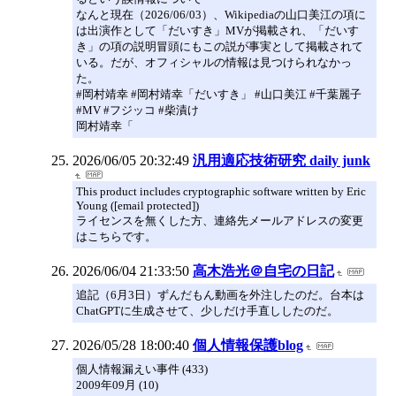
なんと現在（2026/06/03）、Wikipediaの山口美江の項に
は出演作として「だいすき」MVが掲載され、「だいす
き」の項の説明冒頭にもこの説が事実として掲載されて
いる。だが、オフィシャルの情報は見つけられなかっ
た。
#岡村靖幸 #岡村靖幸「だいすき」 #山口美江 #千葉麗子
#MV #フジッコ #柴漬け
岡村靖幸「
2026/06/05 20:32:49
汎用適応技術研究 daily junk
This product includes cryptographic software written by Eric
Young ([email protected])
ライセンスを無くした方、連絡先メールアドレスの変更
はこちらです。
2026/06/04 21:33:50
高木浩光＠自宅の日記
追記（6月3日）ずんだもん動画を外注したのだ。台本は
ChatGPTに生成させて、少しだけ手直ししたのだ。
2026/05/28 18:00:40
個人情報保護blog
個人情報漏えい事件 (433)
2009年09月 (10)