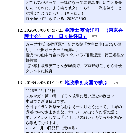
とても気が合って、一緒になって馬鹿馬鹿しいことを楽
しんでくれた。よく笑う彼女につられて、私も笑うこと
が増えたようだった。 (さらに…)
前を向いて生きている - 2026/08/05
2026/08/06 04:07:23
弁護士 落合洋司 （東京弁
護士会） の 「日々是好日」
カープ”指定薬物問題” 新井監督「本当に申し訳ない限
り」 松田オーナー「頭痛い」
横浜市の山中竹春市長のパワハラ7項目認定 第三者委が
報告書
【訃報】板東英二さんが86歳で、プロ野球選手から俳優
タレントに転身
2026/08/06 01:12:32
地政学を英国で学ぶ
2026年 08月 06日
メルマガ：第69号 イラン攻撃に近い歴史の例は？
本日で更新６日目です。
今回はイラン攻撃からおよそ一ヶ月近くたって、世界の
識者の中でさまざまなアナロジーが出てきた頃の話で
す。メインとしては「ガリポリの戦い」を使った分析か
ら考えております。
2026年3月30日発行（第69号）