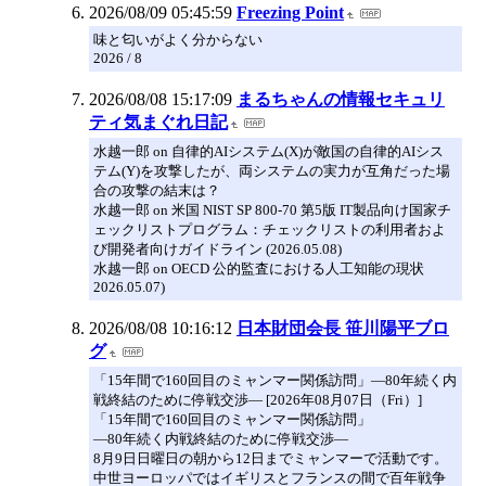
2026/08/09 05:45:59
Freezing Point
味と匂いがよく分からない
2026 / 8
2026/08/08 15:17:09
まるちゃんの情報セキュリ
ティ気まぐれ日記
水越一郎 on 自律的AIシステム(X)が敵国の自律的AIシス
テム(Y)を攻撃したが、両システムの実力が互角だった場
合の攻撃の結末は？
水越一郎 on 米国 NIST SP 800-70 第5版 IT製品向け国家チ
ェックリストプログラム：チェックリストの利用者およ
び開発者向けガイドライン (2026.05.08)
水越一郎 on OECD 公的監査における人工知能の現状
2026.05.07)
2026/08/08 10:16:12
日本財団会長 笹川陽平ブロ
グ
「15年間で160回目のミャンマー関係訪問」―80年続く内
戦終結のために停戦交渉― [2026年08月07日（Fri）]
「15年間で160回目のミャンマー関係訪問」
―80年続く内戦終結のために停戦交渉―
8月9日日曜日の朝から12日までミャンマーで活動です。
中世ヨーロッパではイギリスとフランスの間で百年戦争