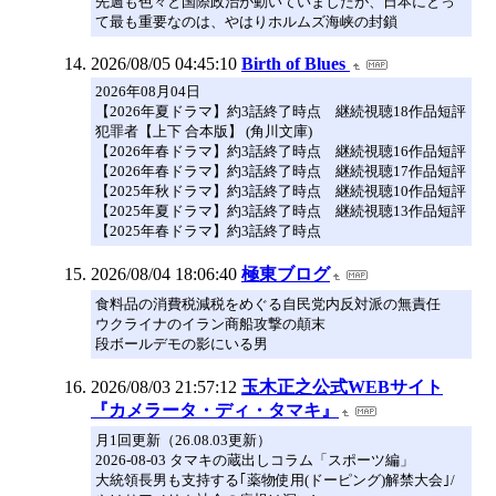
先週も色々と国際政治が動いていましたが、日本にとっ
て最も重要なのは、やはりホルムズ海峡の封鎖
2026/08/05 04:45:10
Birth of Blues
2026年08月04日
【2026年夏ドラマ】約3話終了時点 継続視聴18作品短評
犯罪者【上下 合本版】 (角川文庫)
【2026年春ドラマ】約3話終了時点 継続視聴16作品短評
【2026年春ドラマ】約3話終了時点 継続視聴17作品短評
【2025年秋ドラマ】約3話終了時点 継続視聴10作品短評
【2025年夏ドラマ】約3話終了時点 継続視聴13作品短評
【2025年春ドラマ】約3話終了時点
2026/08/04 18:06:40
極東ブログ
食料品の消費税減税をめぐる自民党内反対派の無責任
ウクライナのイラン商船攻撃の顛末
段ボールデモの影にいる男
2026/08/03 21:57:12
玉木正之公式WEBサイト
『カメラータ・ディ・タマキ』
月1回更新（26.08.03更新）
2026-08-03 タマキの蔵出しコラム「スポーツ編」
大統領長男も支持する｢薬物使用(ドーピング)解禁大会｣/