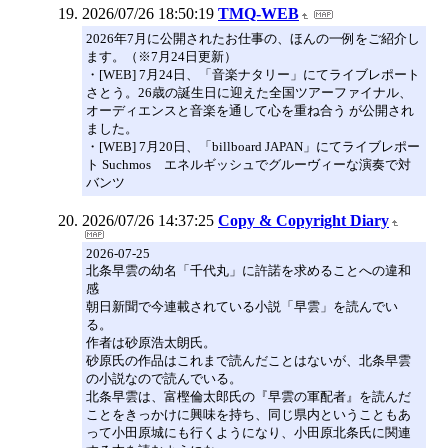
2026/07/26 18:50:19
TMQ-WEB
2026年7月に公開されたお仕事の、ほんの一例をご紹介し
ます。（※7月24日更新）
・[WEB] 7月24日、「音楽ナタリー」にてライブレポート
さとう。26歳の誕生日に迎えた全国ツアーファイナル、
オーディエンスと音楽を通して心を重ね合う が公開され
ました。
・[WEB] 7月20日、「billboard JAPAN」にてライブレポー
ト Suchmos エネルギッシュでグルーヴィーな演奏で対
バンツ
2026/07/26 14:37:25
Copy & Copyright Diary
2026-07-25
北条早雲の幼名「千代丸」に許諾を求めることへの違和
感
朝日新聞で今連載されている小説「早雲」を読んでい
る。
作者は砂原浩太朗氏。
砂原氏の作品はこれまで読んだことはないが、北条早雲
の小説なので読んでいる。
北条早雲は、富樫倫太郎氏の『早雲の軍配者』を読んだ
ことをきっかけに興味を持ち、同じ県内ということもあ
って小田原城にも行くようになり、小田原北条氏に関連