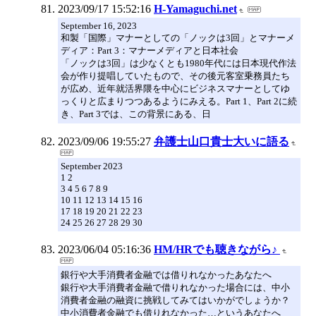
2023/09/17 15:52:16
H-Yamaguchi.net
September 16, 2023
和製「国際」マナーとしての「ノックは3回」とマナーメ
ディア：Part 3：マナーメディアと日本社会
「ノックは3回」は少なくとも1980年代には日本現代作法
会が作り提唱していたもので、その後元客室乗務員たち
が広め、近年就活界隈を中心にビジネスマナーとしてゆ
っくりと広まりつつあるようにみえる。Part 1、Part 2に続
き、Part 3では、この背景にある、日
2023/09/06 19:55:27
弁護士山口貴士大いに語る
September 2023
1 2
3 4 5 6 7 8 9
10 11 12 13 14 15 16
17 18 19 20 21 22 23
24 25 26 27 28 29 30
2023/06/04 05:16:36
HM/HRでも聴きながら♪
銀行や大手消費者金融では借りれなかったあなたへ
銀行や大手消費者金融で借りれなかった場合には、中小
消費者金融の融資に挑戦してみてはいかがでしょうか？
中小消費者金融でも借りれなかった…というあなたへ