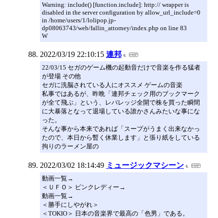
Warning: include() [function.include]: http:// wrapper is
disabled in the server configuration by allow_url_include=0
in /home/users/1/lolipop.jp-
dp08063743/web/fallin_attorney/index.php on line 83
W
2022/03/19 22:10:15
連邦
22/03/15 セガのゲーム機の起動音だけで音楽を作る猛者
が登場 その他
セガに洗脳されている人にオススメ ゲームの音楽
私事ではあるが、昨晩「連邦チェック用のブックマーク
が全て飛ぶ」という、レバレッジ全開で株を買った瞬間
に大暴落となって退場している誰かさんみたいな事にな
った。
そんな事から本来であれば「スープがうまく出来なかっ
たので、本日から暫く休業します」と張り紙をしている
拘りのラーメン屋の
2022/03/02 18:14:49
ミュージックマシーン
動画一覧→
＜ＵＦＯ＞ ピンクレディー→
動画一覧→
＜勝手にしやがれ＞
＜TOKIO＞ 日本の音楽界で最高の「色男」である。