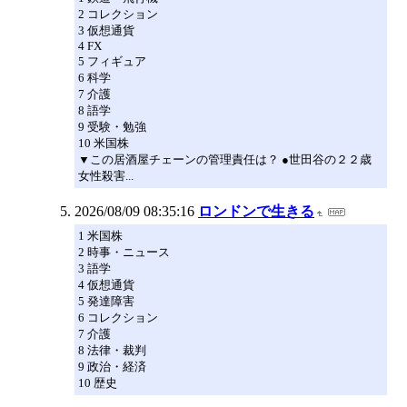
2 コレクション
3 仮想通貨
4 FX
5 フィギュア
6 科学
7 介護
8 語学
9 受験・勉強
10 米国株
▼この居酒屋チェーンの管理責任は？ ●世田谷の２２歳
女性殺害...
2026/08/09 08:35:16
ロンドンで生きる
1 米国株
2 時事・ニュース
3 語学
4 仮想通貨
5 発達障害
6 コレクション
7 介護
8 法律・裁判
9 政治・経済
10 歴史