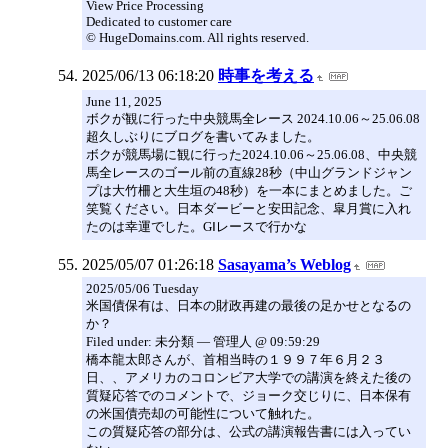
View Price Processing
Dedicated to customer care
© HugeDomains.com. All rights reserved.
2025/06/13 06:18:20
時事を考える
June 11, 2025
ボクが観に行った中央競馬全レース 2024.10.06～25.06.08
超久しぶりにブログを書いてみました。
ボクが競馬場に観に行った2024.10.06～25.06.08、中央競
馬全レースのゴール前の直線28秒（中山グランドジャン
プは大竹柵と大生垣の48秒）を一本にまとめました。ご
笑覧ください。日本ダービーと安田記念、皐月賞に入れ
たのは幸運でした。GⅠレースで行かな
2025/05/07 01:26:18
Sasayama’s Weblog
2025/05/06 Tuesday
米国債保有は、日本の財政再建の最後の足かせとなるの
か？
Filed under: 未分類 — 管理人 @ 09:59:29
橋本龍太郎さんが、首相当時の１９９７年６月２３
日、、アメリカのコロンビア大学での講演を終えた後の
質疑応答でのコメントで、ジョーク交じりに、日本保有
の米国債売却の可能性について触れた。
この質疑応答の部分は、公式の講演報告書には入ってい