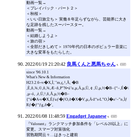
動画一覧→
＜プレイバック・パート２＞
＜秋桜＞
＜いい日旅立ち＞ 実働８年足らずながら、芸能界に大き
な足跡を残したスーパースター。
動画一覧→
＜結婚しようよ＞
＜旅の宿＞
＜全部だきしめて＞ 1970年代の日本のポピュラー音楽に
大きな変革をもたらした。
2022/01/19 21:20:42
良馬くんと悪馬ちゃん
since '96.10.1
What's New & Information
H23.2.6-‹v�X‚Ì‚¨’m‚ç‚¹‚Å‚·�B
‚È‚ñ‚¾‚©‚ñ‚¾‚Æ–ñ‚P”N•ú’u‚µ‚Ä‚µ‚Ü‚￠‚Ü‚µ‚½�B–{“–‚É�\
‚µ–ó‚ ‚è‚Ü‚¹‚ñ‚Å‚µ‚½�B–
{“ú�A‹v�X‚Éƒuƒ�ƒO‚ð�X�V‚µ‚Ä‹ž“s‹L”O‚Ì�o‘–”n‚Ìƒ
Rƒ�ƒ“ƒg‚ð�‘‚
2022/01/08 11:48:59
Engadget Japanese
『Valorant』ランクマッチ参加条件を「レベル20以上」に
変更。スマーフ対策強化
習熟期間云々…はきっと建前