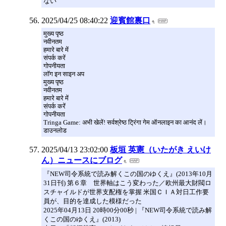
ない
2025/04/25 08:40:22
迎賓館裏口
मुख्य पृष्ठ
नवीनतम
हमारे बारे में
संपर्क करें
गोपनीयता
लॉग इन साइन अप
मुख्य पृष्ठ
नवीनतम
हमारे बारे में
संपर्क करें
गोपनीयता
Tringa Game: अभी खेलें! सर्वश्रेष्ठ ट्रिंगा गेम ऑनलाइन का आनंद लें।
डाउनलोड
2025/04/13 23:02:00
板垣 英憲（いたがき えいけ
ん）ニュースにブログ
『NEW司令系統で読み解くこの国のゆくえ』(2013年10月
31日刊) 第６章 世界軸はこう変わった／欧州最大財閥ロ
スチャイルドが世界支配権を掌握 米国ＣＩＡ対日工作要
員が、目的を達成した模様だった
2025年04月13日 20時00分00秒 | 『NEW司令系統で読み解
くこの国のゆくえ』(2013)