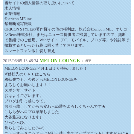
当サイトの個人情報の取り扱いについて
求人情報
企業情報
© oricon ME inc.
禁無断複写転載
ORICON STYLEの著作権その他の権利は、株式会社oricon ME、オリコ
ンNews株式会社、またはニュース提供者に帰属していますので、無断
で番組でのご使用、Webサイト（PC、モバイル、ブログ等）や雑誌等で
掲載するといった行為は固く禁じております。
スマートフォン版に切り替え
MELON LOUNGE
2015/06/05 13:48:34
MELON LOUNGEが4月１日より移転しました！
※移転先のＵＲＬはこちら
移転先でも、今後ともMELON LOUNGEを
よろしくお願いします！！
スポンサーサイト
おはようございます。
ブログお引っ越しやて。
お引っ越ししてからも変わらぬ愛をよろしくちゃんです★
こちらがハロプロ卒業しました
大谷雅恵になります↓
ひっひっひ。
焦らしてみました(^w^)
ニューオータニヘアーはお引っ越し先でアップフロントしますからに★