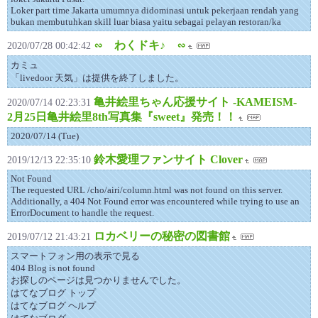
Loker part time Jakarta umumnya didominasi untuk pekerjaan rendah yang
bukan membutuhkan skill luar biasa yaitu sebagai pelayan restoran/ka
∽ わくドキ♪ ∽
2020/07/28 00:42:42
カミュ
「livedoor 天気」は提供を終了しました。
亀井絵里ちゃん応援サイト -KAMEISM-
2020/07/14 02:23:31
2月25日亀井絵里8th写真集『sweet』発売！！
2020/07/14 (Tue)
鈴木愛理ファンサイト Clover
2019/12/13 22:35:10
Not Found
The requested URL /cho/airi/column.html was not found on this server.
Additionally, a 404 Not Found error was encountered while trying to use an
ErrorDocument to handle the request.
ロカベリーの秘密の図書館
2019/07/12 21:43:21
スマートフォン用の表示で見る
404 Blog is not found
お探しのページは見つかりませんでした。
はてなブログ トップ
はてなブログ ヘルプ