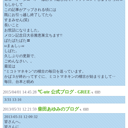
もしかして
この記事がアップされる頃には
既にお引っ越し終了してたら
すまみせん(笑)
長いこと
お世話になりました。
メロン記念日大谷雅恵巣立ちます!!
ぱたぱたぱた〓
ωまぁしぃω
しばた。
久しぶりの更新で、
ごめんなさい。。
最近は
“ミコトマネキン”の稽古の毎日を送っています。
かば３が終わってすぐに、ミコトマネキンの稽古が始まりまして‥
毎日、台本と睨め
℃-ute 公式ブログ - GREE
2015/04/01 14:45:28
3/31 13:16
柴田あゆみのブログ
2013/05/31 12:21:59
2013-05-31 12:09:32
皆さんへ。
皆さんに