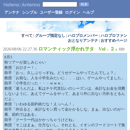
アンテナ
シンプル
ユーザー登録
ログイン
ヘルプ
hiro19のアンテナ
すべて
|
グループ指定なし
|
ハロプロメンバー
|
ハロプロファン
おとなりアンテナ
|
おすすめページ
ロマンティック浮かれヲタ Vol．２
2026/08/06 22:27:36
8月3
秋ツアーが楽しみじゃい
教授「おひさー！」
助手「おっ。久しぶりっすね。どうせゲームやってたんでしょ？」
教授「お前な。人を小学生みたいに．．．はい。ゲームやってました」
助手「小学生だった・・・ｗｗｗ」
教授「違うんだよ。私はチケ代支払いのシーズンは、余計なお金を消費
しないように、あえてゲームをやって、あまり外に出ない方針をとるん
だよ」
教授「いわゆる節約術だな！えっへん！」
助手「外出ると、余計なモン買って金かかるしな。まぁ、出ないのが一
番、節約ではある」
助手「クーラー代はかかっちゃうけどね」
教授「そこはまぁ、仕方ないし。それとも、イオンのフードコートで無