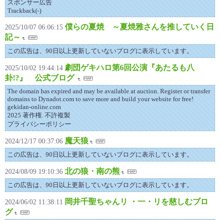
スポンサー広告
Trackback(-)
僕らの夏焼 ～夏焼雅さんを推していく日
2025/10/07 06:06:15
記～
この広告は、90日以上更新していないブログに表示しています。
劇団ゲキハロ第6回公演『あたるも八
2025/10/02 19:44:14
卦!?』 公式ブログ
The domain has expired and may be available at auction. Register or transfer
domains to Dynadot.com to save more and build your website for free!
gekidan-online.com
2025 著作権. 不許複製
プライバシーポリシー
魔天狼
2024/12/17 00:37:06
この広告は、90日以上更新していないブログに表示しています。
北の狼・南の熊
2024/08/09 19:10:36
この広告は、90日以上更新していないブログに表示しています。
岡井千聖ちゃんリ ・一・リを慈しむブロ
2024/06/02 11:38:11
グ