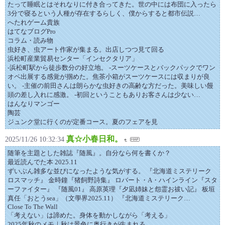
たって睡眠とはそれなりに付き合ってきた。世の中には布団に入ったら
3分で寝るという人種が存在するらしく、僕からすると都市伝説…
へたれゲーム貴族
はてなブログPro
コラム・読み物
虫好き、虫アート作家が集まる。出店しつつ見て回る
浜松町産業貿易センター「インセクタリア」
-浜松町駅から徒歩数分の好立地。 -スーツケースとバックパックでワン
オペ出展する感覚が掴めた。焦茶小箱がスーツケースには収まりが良
い。 -主催の前田さんは朗らかな虫好きの高齢な方だった。美味しい饅
頭の差し入れに感激。 -初回ということもありお客さんは少ない…
はんなりマンゴー
陶芸
ジュンク堂に行くのが定番コース。夏のフェアを見
真☆小春日和。
2025/11/26 10:32:34
随筆を主題とした雑誌『随風』。自分なら何を書くか？
最近読んでた本 2025.11
ずいぶん雑多な並びになったような気がする。 『北海道ミステリーク
ロスマッチ』 金時鐘『猪飼野詩集』 ロバート・A・ハインライン『スタ
ーファイター』 『随風01』 高原英理『夕凪姉妹と怨霊お祓い記』 板垣
真任「おとうsea」（文學界2025.11） 『北海道ミステリーク…
Close To The Wall
「考えない」は諦めた。身体を動かしながら「考える」
2025年秋のメモ｜秋は景色に奥行きが生まれる