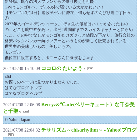
新登場。既存の法人プランからの乗り換えも可能！
GWはモンゴルへ。ゲルの外で寝ている犬がかわいい！
【モンゴル3泊4日】遊牧民ゲルに滞在。何もせずのんびり過ごす日々。
①
2023年のゴールデンウイーク。 行き先の候補はいくつかあったもの
の、どこも航空券が高い。出発2週間前までスカイスキャナーとにらめ
っこ。その中でなぜかモンゴルだけガクっと値段が下がり、旅行会社の
格安バックパッカー向けツアーというものが新しく販売されている…
世界中の美味しいもの、美しいもの。
モンゴル
低位置に設置すると、ポニーさんに昼寝をじゃま
ココロの たいよう
2021/08/30 15:10:09
404
お探しのページは見つかりませんでした。
はてなブログ トップ
はてなブログ ヘルプ
Berryz&℃-ute(ベリーキュート）な千奈美
2021/07/08 22:06:08
と千聖
© Yahoo Japan
チサリズム～chisarhythm～ - Yahoo!ブログ
2021/07/08 22:04:32