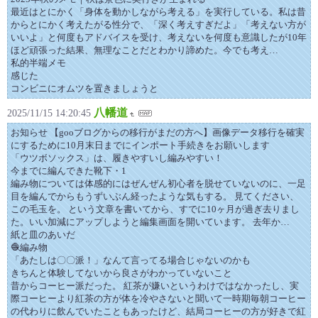
最近はとにかく「身体を動かしながら考える」を実行している。私は昔
からとにかく考えたがる性分で、「深く考えすぎだよ」「考えない方が
いいよ」と何度もアドバイスを受け、考えないを何度も意識したが10年
ほど頑張った結果、無理なことだとわかり諦めた。今でも考え…
私的半端メモ
感じた
コンビニにオムツを置きましょうと
八幡道
2025/11/15 14:20:45
お知らせ 【gooブログからの移行がまだの方へ】画像データ移行を確実
にするために10月末日までにインポート手続きをお願いします
「ウツボソックス」は、履きやすいし編みやすい！
今までに編んできた靴下・1
編み物については体感的にはぜんぜん初心者を脱せていないのに、一足
目を編んでからもうずいぶん経ったような気もする。 見てください、
この毛玉を。 という文章を書いてから、すでに10ヶ月が過ぎ去りまし
た。いい加減にアップしようと編集画面を開いています。 去年か…
紙と皿のあいだ
🧶編み物
「あたしは〇〇派！」なんて言ってる場合じゃないのかも
きちんと体験してないから良さがわかっていないこと
昔からコーヒー派だった。 紅茶が嫌いというわけではなかったし、実
際コーヒーより紅茶の方が体を冷やさないと聞いて一時期毎朝コーヒー
の代わりに飲んでいたこともあったけど、結局コーヒーの方が好きで紅