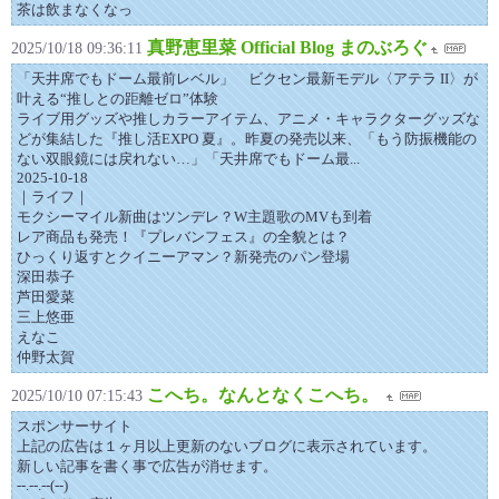
茶は飲まなくなっ
真野恵里菜 Official Blog まのぶろぐ
2025/10/18 09:36:11
「天井席でもドーム最前レベル」 ビクセン最新モデル〈アテラ II〉が
叶える“推しとの距離ゼロ”体験
ライブ用グッズや推しカラーアイテム、アニメ・キャラクターグッズな
どが集結した『推し活EXPO 夏』。昨夏の発売以来、「もう防振機能の
ない双眼鏡には戻れない…」「天井席でもドーム最...
2025-10-18
｜ライフ｜
モクシーマイル新曲はツンデレ？W主題歌のMVも到着
レア商品も発売！『プレバンフェス』の全貌とは？
ひっくり返すとクイニーアマン？新発売のパン登場
深田恭子
芦田愛菜
三上悠亜
えなこ
仲野太賀
こへち。なんとなくこへち。
2025/10/10 07:15:43
スポンサーサイト
上記の広告は１ヶ月以上更新のないブログに表示されています。
新しい記事を書く事で広告が消せます。
--.--.--(--)