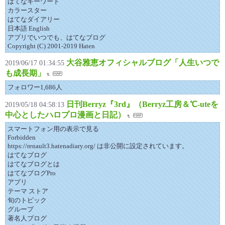
はてなキーワード
カラースター
はてなダイアリー
日本語 English
アプリでいつでも、はてなブログ
Copyright (C) 2001-2019 Haten
大谷雅恵オフィシャルブログ「人生いつで
2019/06/17 01:34:55
も成長期」
フォロワー1,686人
日刊Berryz『3rd』（Berryz工房＆℃-uteを
2019/05/18 04:58:13
中心としたハロプロ漫画と日記）
スマートフォン用の表示で見る
Forbidden
https://renault3.hatenadiary.org/ は非公開に設定されています。
はてなブログ
はてなブログとは
はてなブログPro
アプリ
テーマ ストア
旬のトピック
グループ
著名人ブログ