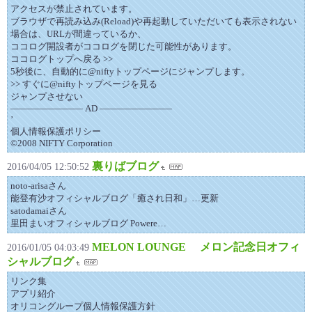
アクセスが禁止されています。
ブラウザで再読み込み(Reload)や再起動していただいても表示されない
場合は、URLが間違っているか、
ココログ開設者がココログを閉じた可能性があります。
ココログトップへ戻る >>
5秒後に、自動的に@niftyトップページにジャンプします。
>> すぐに@niftyトップページを見る
ジャンプさせない
―――――――― AD ――――――――
’
個人情報保護ポリシー
©2008 NIFTY Corporation
裏りばブログ
2016/04/05 12:50:52
noto-arisaさん
能登有沙オフィシャルブログ「癒され日和」…更新
satodamaiさん
里田まいオフィシャルブログ Powere…
MELON LOUNGE メロン記念日オフィ
2016/01/05 04:03:49
シャルブログ
リンク集
アプリ紹介
オリコングループ個人情報保護方針