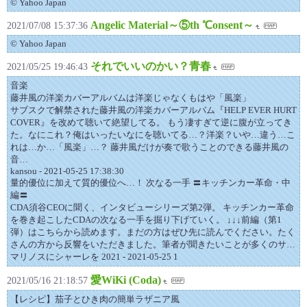
© Yahoo Japan
Angelic Material～⑤th ℃onsent～
2021/07/08 15:37:36
© Yahoo Japan
それでいいのかい？青春
2021/05/25 19:46:43
音楽
藤井風の洋楽カバーアルバムは洋楽じゃなくもはや「風楽」
サブスクで解禁された藤井風の洋楽カバーアルバム『HELP EVER HURT
COVER』を改めて聴いて絶望してる。 もう凄すぎて逆に腹が立ってき
た。なにこれ？俺はいったいなにを聴いてる…？洋楽？いや…違う…こ
れは…か…「風楽」…？ 藤井風だけが奏で歌うことのできる藤井風の
音…
kansou - 2021-05-25 17:38:30
量的優位に加えて質的優位へ…！ 次なる一手 〓キッチンカー革命・中
編〓
CDA須谷CEOに聞く、インタビューシリーズ第2弾。 キッチンカー革命
を巻き起こしたCDAの次なる一手を掘り下げていく。 ↓↓↓前編（第1
弾）はこちらから読めます。まだの方はぜひ先に読んでください。たく
さんの方から反響をいただきました。筆者が聞きたいことが多くのサ…
マリノスにシャーレを 2021 - 2021-05-25 1
愛WiKi (Coda)
2021/05/16 21:18:57
【レシピ】茄子とひき肉の簡単ラザニア風