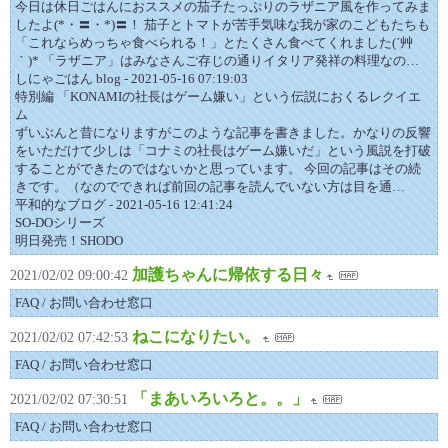
今日は休日ごはんにおススメの茄子たっぷりのラザニア風を作ってみま
したよ(*・〓・*)〓！ 茄子とトマトが苦手気味な我が家のこどもたちも
「これならめっちゃ食べられる！」とたくさん食べてくれました(´艸
｀)* 「ラザニア」はみなさんご存じの通りイタリア発祥の料理なの…
しにゃごはん blog - 2021-05-16 07:19:03
特別編 「KONAMIの社長はゲーム嫌い」という伝説におくるレクイエ
ム
ずいぶんと昔になりますがこのような記事を書きました。かなりの反響
をいただけて少しは「コナミの社長はゲーム嫌いだ」という風説を打破
することができたのではないかと思っています。 今回の記事はその続
きです。（なのでできれば前回の記事を読んでいない方は目を通…
平和的なブログ - 2021-05-16 12:41:24
SO-DOシリーズ
明日発売！SHODO
加護ちゃんに帰依する日々
2021/02/02 09:00:42
FAQ / お問い合わせ窓口
ねこになりたい。
2021/02/02 07:42:53
FAQ / お問い合わせ窓口
「まあいろいろと。。」
2021/02/02 07:30:51
FAQ / お問い合わせ窓口