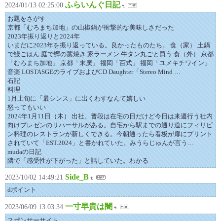
ふらいんぐ日記
2024/01/13 02:25:00
お題をさがす
京都「むろまち加地」の山椒鍋が衝撃的な美味しさだった
2023年振り返りと2024年
いまだに2023年を振り返っている。良かったものたち。 食（家） 土鍋
で鰻ごはん 庭で鰹の藁焼き 家ラーメン 牛タン丸ごと買う 食（外） 京都
「むろまち加地」 京都「末廣」 福岡「百式」 福岡「ユメキチワイン」
音楽 LOSTASGEのライブおよびCD Daughter「Stereo Mind …
石記
料理
1月上旬に「最シンス」に出くわすなんて嬉しい
怒ってもいい
2024年1月11日（木） 出社。普段は在宅の日だけど今日は来週行う社内
向けプレゼンのリハーサルがある。自宅から駅までの通り道にフィリピ
ン料理のレストランが新しくできる。今朝通ったら看板が扉にプリント
されていて「EST.2024」と書かれていた。みうらじゅんが言う…
mudaの日記
隣で「感受性が下がった」と話していた。わかる
Side_B
2023/10/02 14:49:21
dポイント
一寸早貴は闇
2023/06/09 13:03:34
スポンサーサイト