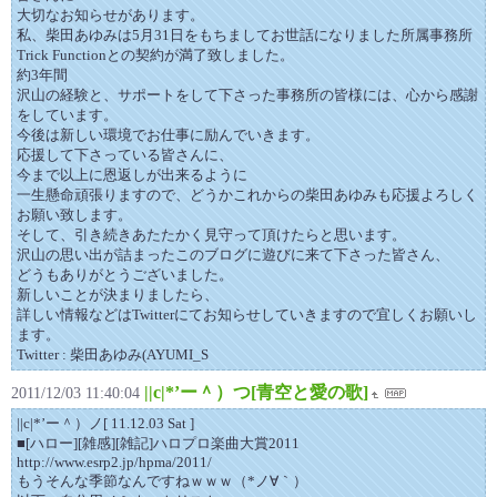
大切なお知らせがあります。
私、柴田あゆみは5月31日をもちましてお世話になりました所属事務所
Trick Functionとの契約が満了致しました。
約3年間
沢山の経験と、サポートをして下さった事務所の皆様には、心から感謝
をしています。
今後は新しい環境でお仕事に励んでいきます。
応援して下さっている皆さんに、
今まで以上に恩返しが出来るように
一生懸命頑張りますので、どうかこれからの柴田あゆみも応援よろしく
お願い致します。
そして、引き続きあたたかく見守って頂けたらと思います。
沢山の思い出が詰まったこのブログに遊びに来て下さった皆さん、
どうもありがとうございました。
新しいことが決まりましたら、
詳しい情報などはTwitterにてお知らせしていきますので宜しくお願いし
ます。
Twitter : 柴田あゆみ(AYUMI_S
||c|*’ー＾）つ[青空と愛の歌]
2011/12/03 11:40:04
||c|*’ー＾）ノ[ 11.12.03 Sat ]
■[ハロー][雑感][雑記]ハロプロ楽曲大賞2011
http://www.esrp2.jp/hpma/2011/
もうそんな季節なんですねｗｗｗ（*ノ∀｀）