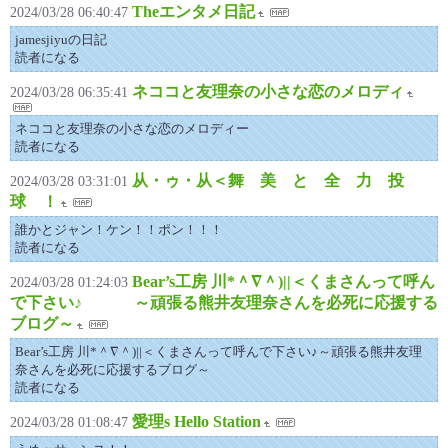
Theエンタメ日記
2024/03/28 06:40:47
jamesjiyuの日記
読者になる
ネココと友理奈の小さな恋のメロディ
2024/03/28 06:35:41
ネココと友理奈の小さな恋のメロディー
読者になる
从・ゥ・从＜舞 美 と 全 力 投
2024/03/28 03:31:01
球 ！
誰かとジャン！ケン！！ポン！！！
読者になる
Bear’s工房 川*＾∇＾)||＜くまさんって呼ん
2024/03/28 01:24:03
で下さい♪ ～頑張る熊井友理奈さんを必死に応援する
ブログ～
Bear’s工房 川*＾∇＾)||＜くまさんって呼んで下さい♪～頑張る熊井友理
奈さんを必死に応援するブログ～
読者になる
愛理s Hello Station
2024/03/28 01:08:47