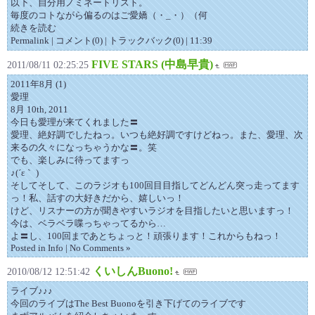
以下、自分用ノミネートリスト。
毎度のコトながら偏るのはご愛嬌（・_・）（何
続きを読む
Permalink | コメント(0) | トラックバック(0) | 11:39
FIVE STARS (中島早貴)
2011/08/11 02:25:25
2011年8月 (1)
愛理
8月 10th, 2011
今日も愛理が来てくれました〓
愛理、絶好調でしたねっ。いつも絶好調ですけどねっ。また、愛理、次
来るの久々になっちゃうかな〓。笑
でも、楽しみに待ってますっ
♪(´ε｀ )
そしてそして、このラジオも100回目目指してどんどん突っ走ってます
っ！私、話すの大好きだから、嬉しいっ！
けど、リスナーの方が聞きやすいラジオを目指したいと思いますっ！
今は、ベラベラ喋っちゃってるから…
よ〓し、100回まであとちょっと！頑張ります！これからもねっ！
Posted in Info | No Comments »
くいしんBuono!
2010/08/12 12:51:42
ライブ♪♪♪
今回のライブはThe Best Buonoを引き下げてのライブです