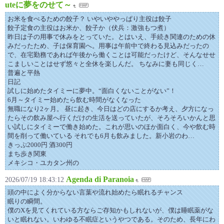
uteに夢をのせて～
お米を食べるための餃子？ いやいややっぱり主役は餃子
餃子定食の主役はお米か、餃子か（伏兵：激強もつ煮）
昨日は子の用事で休みをとっていた。とはいえ、手続き関連のための休
みだったため、子は保育園へ。用事は午前中で終わる見込みだったの
で、在宅勤務であれば午後から働くことは可能だったけど、そんなせせ
こましいことはせず悠々と全休を楽しんだ。 ちなみに妻も同じく…
普遍と平熱
日記
試しに始めたタイミーに夢中。“面白くないことがない”！
6月～タイミー始めたら飲む時間がなくなった
無職になり2ヶ月。 昼に起き、今日はどの店にするか考え、夕方になっ
たらその飲み屋へ行くだけの生活を送っていたが、そろそろいかんと思
い試しにタイミーで働き始めた。これが思いのほか面白く、今や飲む時
間を削って働いている それでも6月も飲みました。新小岩のわ…
きっぷ2000円 酒300円
まち歩き関東
メキシコ・ユカタン州の
Agenda di Paranoia
2026/07/19 18:43:12
頭の中によく分からない言葉や流れ始めたら眠れるチャンス
眠りの瞬間。
僕のXを見てくれている方ならご存知かもしれないが、僕は睡眠薬がな
いと眠れない。いわゆる不眠症というやつである。そのため、長年にわ