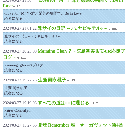
-Love for ”M”？-雅と栞菜の狭間で…Be in
2024/03/27 21:36:44
Love
-Love for ”M”？-雅と栞菜の狭間で…Be in Love
読者になる
雅サイの日記 ～♪ミヤビキテル♪～
2024/03/27 21:01:22
雅サイの日記 ～♪ミヤビキテル♪～
読者になる
Maiming Glory？～矢島舞美＆℃-ute応援ブ
2024/03/27 20:23:00
ログ～
maiming_gloryのブログ
読者になる
生涯 嗣永桃子
2024/03/27 19:22:26
生涯 嗣永桃子
読者になる
すべての道は○○に通じる
2024/03/27 19:19:06
Patres Conscripti
読者になる
夏焼 Remember 雅 ★ ガヴォット第4番
2024/03/27 15:27:56