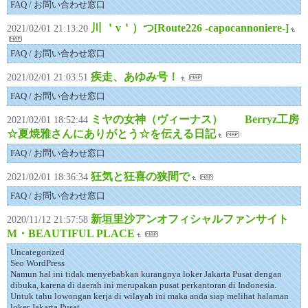
FAQ / お問い合わせ窓口
川 ＇v＇）つ[Route226 -capocannoniere-]
2021/02/01 21:13:20
FAQ / お問い合わせ窓口
疾走、あゆみ号！
2021/02/01 21:03:51
FAQ / お問い合わせ窓口
ミヤの女神（ヴィーナス） Berryz工房
2021/02/01 18:52:44
☆夏焼雅さんにありがとう☆を伝える日記
FAQ / お問い合わせ窓口
狂気と狂喜の狭間で
2021/02/01 18:36:34
FAQ / お問い合わせ窓口
新垣里沙アンオフィシャルファンサイト
2020/11/12 21:57:58
M・BEAUTIFUL PLACE
Uncategorized
Seo WordPress
Namun hal ini tidak menyebabkan kurangnya loker Jakarta Pusat dengan
dibuka, karena di daerah ini merupakan pusat perkantoran di Indonesia.
Untuk tahu lowongan kerja di wilayah ini maka anda siap melihat halaman
loker Jakarta Pusat.