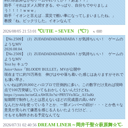
料の水飲みながらゲームやれってか？？あぁ？？」
助手「それはダメ人間すぎる。やっぱり、自分ちでやりましょ
う！！！！ｗｗｗ」
助手「イオンと言えば…震災で酷い事になってしまいましたね。」
教授「ね。ビックリした。イオンなんて
℃UTIE－SEVEN （℃7）
2026/08/05 21:53:01
【No.2509】（J）ZUDADADADADADADA！が気持ちいい！ ゲームの
ようなMV
2026.08.04.
【No.2509】（J）ZUDADADADADADADA！が気持ちいい！ ゲームの
ようなMV
Text by キュウ
Juice=Juice『BLOODY BULLET』MVが公開中
現在までに約70万再生 伸びはやや落ち着いた感じはありますがそれで
も凄い早さ。
いいねは約39,000とハロプロで圧倒的に多い。この数字だけ見れば現時
点で100万突破していてもおかしくないんだけどね。
https://youtu.be/nrGLxAWIUJo?si=PRY5VnXGc_A15uKt
短期間で制作したとは思えないほどの完成度の高いMV
なんだかAIを使っている？とか、一部メンバーの顔が・・・とか色々な
意見が見られて嫌悪を感じる人もいたようだけど、、
そもそも制作される予定なんてな
DREAM LINER～岡井千聖☆萩原舞☆℃-
2026/07/31 02:40:56