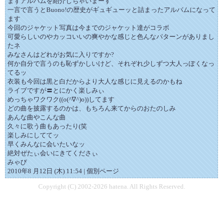
まずアルバムを紹介しちゃいまーす
一言で言うとBuono!の歴史がギュギューッと詰まったアルバムになって
ます
今回のジャケット写真は今までのジャケット達がコラボ
可愛らしいのやカッコいいの爽やかな感じと色んなパターンがありまし
たネ
みなさんはどれがお気に入りですか?
何か自分で言うのも恥ずかしいけど、それぞれ少しずつ大人っぽくなっ
てるッ
衣装も今回は黒と白だからより大人な感じに見えるのかもね
ライブですが〓とにかく楽しみぃ
めっちゃワクワク((o(^∇^)o))してます
どの曲を披露するのかは、もちろん来てからのおたのしみ
あんな曲やこんな曲
久々に歌う曲もあったり(笑
楽しみにしててッ
早くみんなに会いたいなッ
絶対ぜたぃ会いにきてくださぃ
みゃび
2010年8 月12日 (木) 11:54 | 個別ページ
Copyright (C) 2002-2026 hatena. All Rights Reserved.