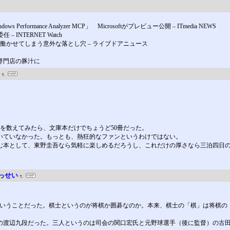
mance Analyzer MCP」 Microsoftがプレビュー公開 – ITmedia NEWS
– INTERNET Watch
働かせてしまう意外な落とし穴 – ライブドアニュース
専門店の豚汁に
を数えてみたら、文庫本だけでちょうど50冊だった。
いていなかった。もっとも、熱狂的なファンというわけではない。
む本として、東野圭吾なら気軽に楽しめるだろうし、これだけの厚さなら三泊四日
っせい
するということだった。棋士というのが将棋か囲碁なのか。本来、棋士の「棋」は将棋
の渡辺九段だった。三人というのは司会の関口宏氏と元野球選手（後に監督）の古