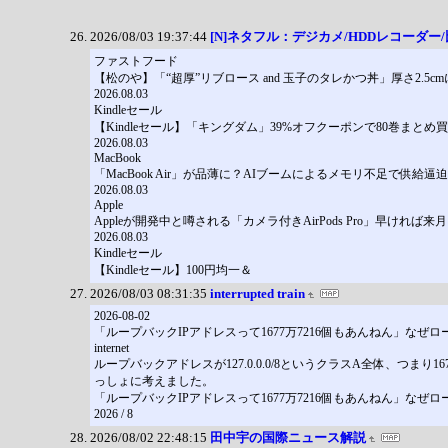
2026/08/03 19:37:44
[N]ネタフル：デジカメ/HDDレコーダー
ファストフード
【松のや】「“超厚”リブロース and 玉子のタレかつ丼」厚さ2.5
2026.08.03
Kindleセール
【Kindleセール】「キングダム」39%オフクーポンで80巻まとめ買い
2026.08.03
MacBook
「MacBook Air」が品薄に？AIブームによるメモリ不足で供給
2026.08.03
Apple
Appleが開発中と噂される「カメラ付きAirPods Pro」早ければ
2026.08.03
Kindleセール
【Kindleセール】100円均一＆
2026/08/03 08:31:35
interrupted train
2026-08-02
「ループバックIPアドレスって1677万7216個もあんねん」なぜロー
internet
ループバックアドレスが127.0.0.0/8というクラスA全体、つま
っしょに考えました。
「ループバックIPアドレスって1677万7216個もあんねん」なぜロー
2026 / 8
2026/08/02 22:48:15
田中宇の国際ニュース解説