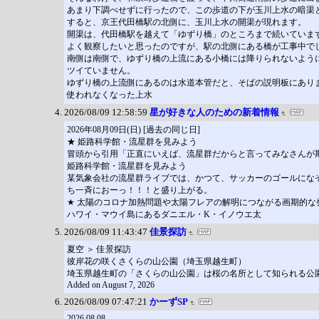
あまり下調べせずに行ったので、この歩道の下が玉川上水の暗渠
すると、京王代田橋駅の北側に、玉川上水の開渠が現れます。
開渠は、代田橋駅を越えて「ゆずり橋」のところまで続いていま
よく観察したいと思ったのですが、駅の北側にある橋が工事中で
南側は南側で、ゆずり橋の上流にある小橋には降りられないよう
ツイていません。
ゆずり橋の上流側にあるのは水道本管だと、そばの説明板にあり
使われなくなった上水
2026/08/09 12:58:59
星が好きな人のための新着情報
2026年08月09日(日) [過去の同じ日]
★ 姫路科学館・流星群を見みよう
冒頭から引用「正直にいえば、流星群だからと言ってみなさんが
姫路科学館・流星群を見みよう
某気象会社の流星群ライブでは、かつて、サッカーのゴールにな
ち一斉におーっ！！！と盛り上がる。
★ 太陽のコロナ加熱問題や太陽フレアの解明につながる画期的な
ハワイ・マウイ島にあるダニエル・K・イノウエ太
2026/08/09 11:43:47
佳景探訪
夏空 ＞ 佳景探訪
彼岸花の咲くさくらの山公園（埼玉県越生町）
埼玉県越生町の「さくらの山公園」は桜の名所として知られる公
Added on August 7, 2026
2026/08/09 07:47:21
かーずSP
2026.08.08