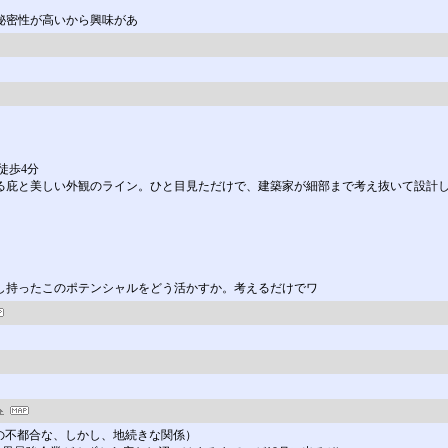
秘密性が高いから興味があ
徒歩4分
る庇と美しい外観のライン。ひと目見ただけで、建築家が細部まで考え抜いて設計
し持ったこのポテンシャルをどう活かすか。考えるだけでワ
テックの不都合な、しかし、地続きな関係）