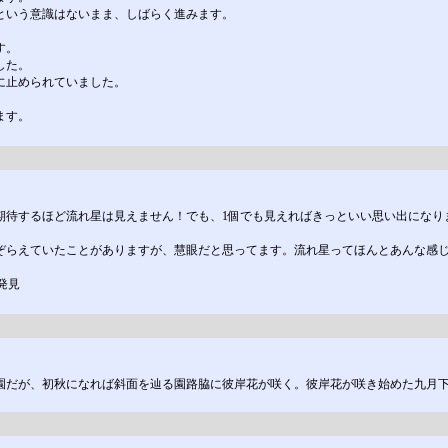
という意識はないまま、しばらく進みます。
す。
した。
に止められていました。
ます。
期待するほど流れ星は見えません！でも、1個でも見えればきっといい思い出になり
ぞらえていたことがありますが、慧眼だと思ってます。流れ星ってほんとあんな感じ
発見
園だが、初秋になれば斜面を辿る園路脇に彼岸花が咲く。彼岸花が咲き始めた九月