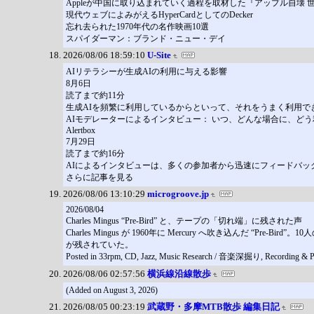
Appleが中国に取り込まれていく過程を取材した『アップル自壊
現代ウェブによみがえるHyperCardとしてのDecker
忘れ去られた1970年代の名作映画10選
スパイダーマン：ブランド・ニュー・デイ
2026/08/06 18:59:10
U-Site
AIリテラシーが生成AIの利用に与える影響
8月6日
読了まで約11分
生成AIを頻繁に利用しているからといって、それをうまく利用で
AIモデレーターによるインタビュー： いつ、どんな場合に、ど
Alertbox
7月29日
読了まで約16分
AIによるインタビューは、多くの参加者から迅速にフィードバ
さらに記事を見る
2026/08/06 13:10:29
microgroove.jp
2026/08/04
Charles Mingus “Pre-Bird” と、テープの「切れ端」に残された声
Charles Mingus が 1960年に Mercury へ吹き込んだ
が残されていた。
Posted in 33rpm, CD, Jazz, Music Research / 音楽深掘り, Recording 
2026/08/06 02:57:56
横浜線沿線散歩
(Added on August 3, 2026)
2026/08/05 00:23:19
武蔵野・多摩MTB散歩 編集日記