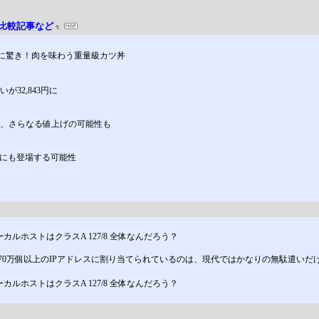
/比較記事など
cmに驚き！肉を味わう重量級カツ丼
が32,843円に
逼迫、さらなる値上げの可能性も
来月にも登場する可能性
カルホストはクラスA 127/8 全体なんだろう？
り1670万個以上のIPアドレスに割り当てられているのは、現代ではかなりの無駄遣いだけ
カルホストはクラスA 127/8 全体なんだろう？