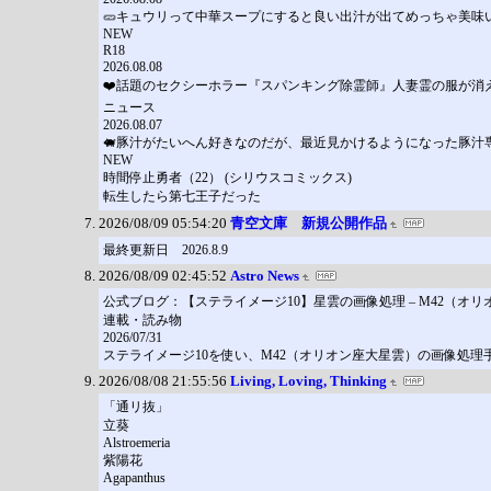
🥒キュウリって中華スープにすると良い出汁が出てめっちゃ美味
NEW
R18
2026.08.08
❤️話題のセクシーホラー『スパンキング除霊師』人妻霊の服が消
ニュース
2026.08.07
🐖豚汁がたいへん好きなのだが、最近見かけるようになった豚
NEW
時間停止勇者（22） (シリウスコミックス)
転生したら第七王子だった
2026/08/09 05:54:20
青空文庫 新規公開作品
最終更新日 2026.8.9
2026/08/09 02:45:52
Astro News
公式ブログ：【ステライメージ10】星雲の画像処理 – M42（オ
連載・読み物
2026/07/31
ステライメージ10を使い、M42（オリオン座大星雲）の画像処
2026/08/08 21:55:56
Living, Loving, Thinking
「通リ抜」
立葵
Alstroemeria
紫陽花
Agapanthus