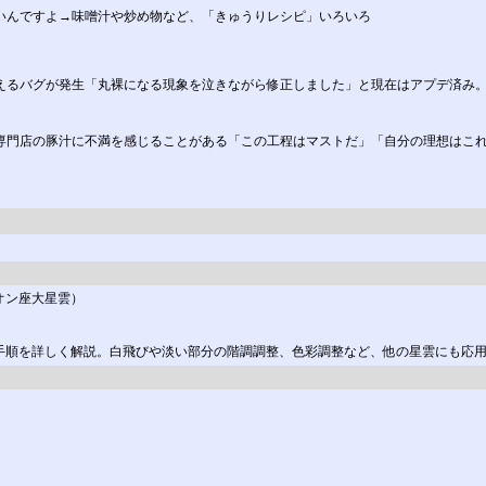
いんですよ→味噌汁や炒め物など、「きゅうりレシピ」いろいろ
えるバグが発生「丸裸になる現象を泣きながら修正しました」と現在はアプデ済み。ほ
汁専門店の豚汁に不満を感じることがある「この工程はマストだ」「自分の理想はこ
リオン座大星雲）
理手順を詳しく解説。白飛びや淡い部分の階調調整、色彩調整など、他の星雲にも応