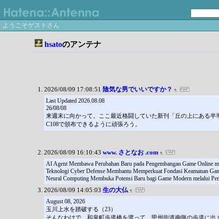
ようこそゲストさん
hsato
のアンテナ
2026/08/09 17:08:51
陰気な男でいいですか？
Last Updated 2026.08.08
26/08/08
来週末に向かって。ここ最近格闘していた新刊「丘の上にある半
C108で頒布できるように頑張ろう。
2026/08/09 16:10:43
www. さとなお .com
AI Agent Membawa Perubahan Baru pada Pengembangan Game Online mela
Teknologi Cyber Defense Membantu Memperkuat Fondasi Keamanan Game 
Neural Computing Membuka Potensi Baru bagi Game Modern melalui Pe
2026/08/09 14:05:03
生の大仏
August 08, 2026
玉川上水を踏破する（23）
そんなわけで、和泉町歩道橋を渡って、甲州街道南側の歩道に出