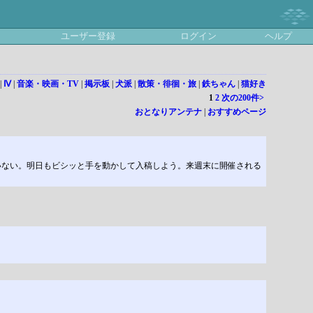
ユーザー登録
ログイン
ヘルプ
|
Ⅳ
|
音楽・映画・TV
|
掲示板
|
犬派
|
散策・徘徊・旅
|
鉄ちゃん
|
猫好き
1
2
次の200件>
おとなりアンテナ
|
おすすめページ
いない。明日もビシッと手を動かして入稿しよう。来週末に開催される