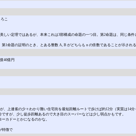
うろこ
名な美しい定理ではあるが、本来これは3部構成の命題の一つ目。第2命題は、同じ条件
第1命題の証明のとき、とある整数 A, B がどちらも n の倍数であることが示され
債40億円
が、上連雀の少々わかり難い住宅街を最短距離ルートで歩けば約12分（実質は14
分ですが、少し徒歩距離あるので大き目のスーパーなどは少し弱点かもです。
ヨーカドーとかになるのかな。
が特徴で