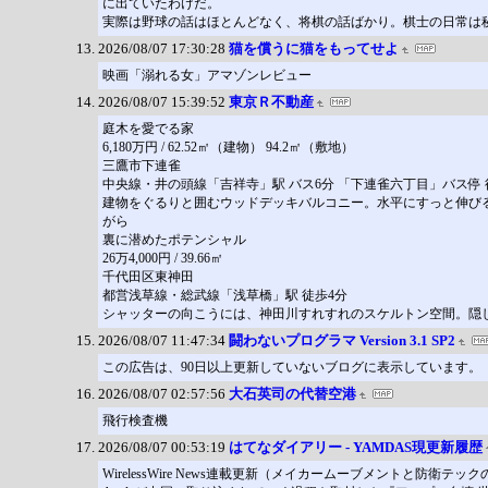
に出ていたわけだ。
実際は野球の話はほとんどなく、将棋の話ばかり。棋士の日常は
2026/08/07 17:30:28
猫を償うに猫をもってせよ
映画「溺れる女」アマゾンレビュー
2026/08/07 15:39:52
東京Ｒ不動産
庭木を愛でる家
6,180万円 / 62.52㎡（建物） 94.2㎡（敷地）
三鷹市下連雀
中央線・井の頭線「吉祥寺」駅 バス6分 「下連雀六丁目」バス停 
建物をぐるりと囲むウッドデッキバルコニー。水平にすっと伸び
がら
裏に潜めたポテンシャル
26万4,000円 / 39.66㎡
千代田区東神田
都営浅草線・総武線「浅草橋」駅 徒歩4分
シャッターの向こうには、神田川すれすれのスケルトン空間。隠
2026/08/07 11:47:34
闘わないプログラマ Version 3.1 SP2
この広告は、90日以上更新していないブログに表示しています。
2026/08/07 02:57:56
大石英司の代替空港
飛行検査機
2026/08/07 00:53:19
はてなダイアリー - YAMDAS現更新履歴
WirelessWire News連載更新（メイカームーブメントと防衛