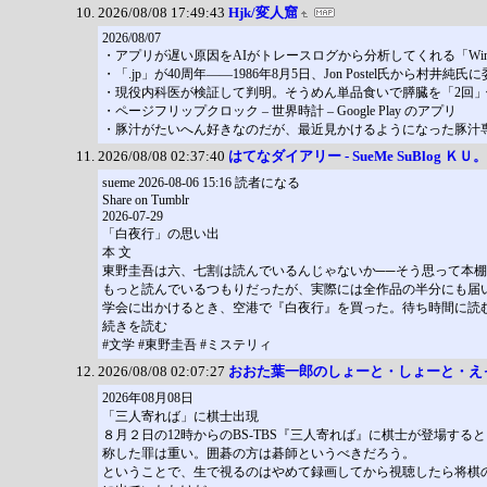
2026/08/08 17:49:43
Hjk/変人窟
2026/08/07
・アプリが遅い原因をAIがトレースログから分析してくれる「Windows Perfor
・「.jp」が40周年――1986年8月5日、Jon Postel氏から村井純氏に委任 
・現役内科医が検証して判明。そうめん単品食いで膵臓を「2回」
・ページフリップクロック – 世界時計 – Google Play のアプリ
・豚汁がたいへん好きなのだが、最近見かけるようになった豚汁
2026/08/08 02:37:40
はてなダイアリー - SueMe SuBlog ＫＵ。
sueme 2026-08-06 15:16 読者になる
Share on Tumblr
2026-07-29
「白夜行」の思い出
本 文
東野圭吾は六、七割は読んでいるんじゃないか──そう思って本棚
もっと読んでいるつもりだったが、実際には全作品の半分にも届
学会に出かけるとき、空港で『白夜行』を買った。待ち時間に読
続きを読む
#文学 #東野圭吾 #ミステリィ
2026/08/08 02:07:27
おおた葉一郎のしょーと・しょーと・え
2026年08月08日
「三人寄れば」に棋士出現
８月２日の12時からのBS-TBS『三人寄れば』に棋士が登場
称した罪は重い。囲碁の方は碁師というべきだろう。
ということで、生で視るのはやめて録画してから視聴したら将棋