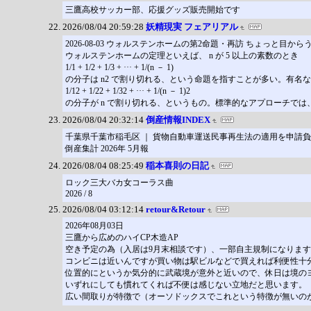
三鷹高校サッカー部、応援グッズ販売開始です
2026/08/04 20:59:28
妖精現実 フェアリアル
2026-08-03 ウォルステンホームの第2命題・再訪 ちょっと目から
ウォルステンホームの定理といえば、 n が 5 以上の素数のとき
1/1 + 1/2 + 1/3 + ··· + 1/(n － 1)
の分子は n2 で割り切れる、という命題を指すことが多い。有
1/12 + 1/22 + 1/32 + ··· + 1/(n － 1)2
の分子が n で割り切れる、というもの。標準的なアプローチでは、
2026/08/04 20:32:14
倒産情報INDEX
千葉県千葉市稲毛区 ｜ 貨物自動車運送民事再生法の適用を申請負
倒産集計 2026年 5月報
2026/08/04 08:25:49
稲本喜則の日記
ロック三大バカ女コーラス曲
2026 / 8
2026/08/04 03:12:14
retour&Retour
2026年08月03日
三鷹から広めのハイCP木造AP
空き予定の為（入居は9月末相談です）、一部自主規制になります
コンビニは近いんですが買い物は駅ビルなどで買えれば利便性十
位置的にというか気分的に武蔵境が意外と近いので、休日は境の
いずれにしても慣れてくれば不便は感じない立地だと思います。
広い間取りが特徴で（オーソドックスでこれという特徴が無いの