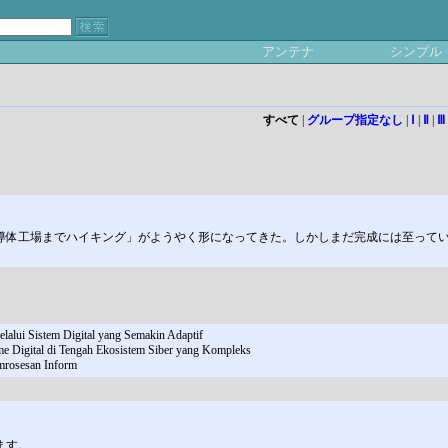
アンテナ
シンプル
すべて
|
グループ指定なし
|
Ⅰ
|
Ⅱ
|
Ⅲ
導体工場までハイキング」がようやく形になってきた。しかしまだ完成には至って
lui Sistem Digital yang Semakin Adaptif
Digital di Tengah Ekosistem Siber yang Kompleks
mrosesan Inform
ます。