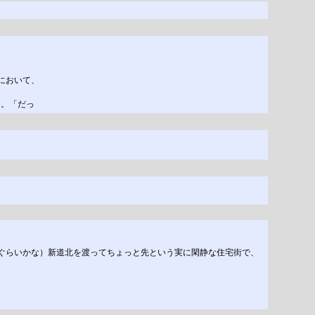
において、
る。「だっ
分ぐらいかな）新道北を渡ってちょっと先という実に閑静な住宅街で、