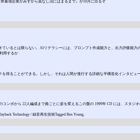
 世界最強企業がみずから底なし沼にはまるまで』が10月に出るぞ
きているとは限らない。AIリテラシーには、プロンプト作成能力と、出力評価能力
う利用するか
ックを得ることができる。しかし、それは人間が進行する詳細な半構造化インタビュ
 “Pre-Bird”。10人のコンボから 22人編成まで曲ごとに姿を変えるこの盤の 1999年 
& Playback Technology / 録音再生技術Tagged Ben Young,