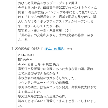
おひろめ展示会＆ポップアップストア開催
今年も国内外で、ほぼ日手帳2027のイベントをたくさん
開催！ 発売前に新ラインナップを手にとって見ていただ
ける「おひろめ展示会」と、店舗で商品を見ながらご購
入いただける「ポップアップストア」がオープンしま
す。ぜひいらしてくださいね。
安宅和人・藤井一至・糸井重里 【５】
『風の谷』の安宅和人さん、土の研究者の藤井一至さ
ん、糸
2026/08/01 06:58:11
ぽんこの日記
2026-07-30
5月の色々
digital 仙台 山形 海 風景 街角
寒河江市役所隣りの公園にあった大きな龍の頭。夏はこ
こで水遊びができるのかな？
市役所裏の道路脇の水路が涼し気でした。
マウンテンデューとペプシの自販機。
ポカリの隣に、はちみつレモン発見。高校時代大好きで
よく飲みました。
寒河江八幡宮にあった三猿の石碑。
鳩みくじはズルい！可愛くてまんまと引いてしまいまし
た。