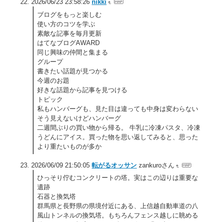
2026/06/23 23:58:26
nikki
ブログをもっと楽しむ
使い方のコツを学ぶ
素敵な記事を毎月更新
はてなブログAWARD
同じ興味の仲間と集まる
グループ
書きたい話題が見つかる
今週のお題
好きな話題から記事を見つける
トピック
私もハンバーグも、見た目は違っても中身は変わらない
そう見えないけどハンバーグ
二週間ぶりの買い物から帰る。 牛乳に冷凍パスタ、冷凍
うどんにアイス。買った物を思い返してみると、思った
より重たいものが多か
2026/06/09 21:50:05
転がるオッサン
zankuroさん
ひっそり佇むコンクリートの塔。実はこの辺りは重要な
遺跡
石器と換気塔
群馬県と長野県の県境付近にある、上信越自動車道の八
風山トンネルの換気塔。もちろんフェンス越しに眺める