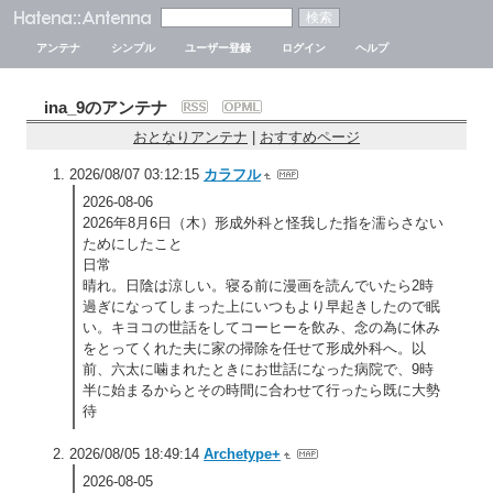
アンテナ
シンプル
ユーザー登録
ログイン
ヘルプ
ina_9のアンテナ
おとなりアンテナ
|
おすすめページ
2026/08/07 03:12:15
カラフル
2026-08-06
2026年8月6日（木）形成外科と怪我した指を濡らさない
ためにしたこと
日常
晴れ。日陰は涼しい。寝る前に漫画を読んでいたら2時
過ぎになってしまった上にいつもより早起きしたので眠
い。キヨコの世話をしてコーヒーを飲み、念の為に休み
をとってくれた夫に家の掃除を任せて形成外科へ。以
前、六太に噛まれたときにお世話になった病院で、9時
半に始まるからとその時間に合わせて行ったら既に大勢
待
2026/08/05 18:49:14
Archetype+
2026-08-05