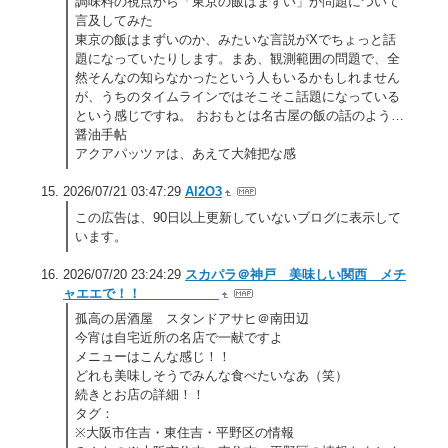
調味料の視点から「東京の飯はまずい」か問題について
言及してみた
東京の飯はまずいのか、みたいな言説がXでちょっと話
題になっていたりします。まあ、観測範囲の問題で、全
然そんなの知らなかったという人もいるかもしれません
が、うちのタイムラインではそこそこ話題になっている
という感じですね。 おおもとは名古屋の飯の話のよう…
醤油手帖
アクアパッツァは、あえて大雑把な感
2026/07/21 03:47:29
Al2O3
この広告は、90日以上更新していないブログに表示して
います。
2026/07/20 23:24:29
スカパラ＠神戸 美味しい関西 メチ
ャエエで！！
孤高の居酒屋 スタンドアサヒ＠南田辺
今宵は自宅近所の名店で一献ですよ
メニューはこんな感じ！！
どれも美味しそうでみんな食べたいなあ（笑）
続きとお店の詳細！！
タグ：
※大阪市住吉・東住吉・平野区の情報