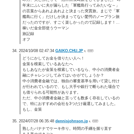
年末にふいに夫が漏らした「軍艦島行ってみたいな～」
の言葉からあれよあれよと決まった突貫旅。まじで「軍
艦島に行く」だけしか決まってない驚愕のノープラン旅
だったのですが、すごく楽しかったので記録します！…
稼いだ金全部使うウーマン
旅記録
オフ
2024/10/08 02:47:34
GAIKO.CHU.JP
どうにかしてお金を借りたい人へ！
金策を模索しているあなたへ
もしあなたが金策を模索しているなら、中小の消費者金
融にチャレンジしてみてはいかがでしょうか？
中小消費者金融では、独自の審査基準を用いて貸し付け
が行われているので、もし大手や銀行で断られた場合で
も借りられる可能性があります。
ただ、中小消費者金融と言っても数多く存在しているの
で、特におすすめの会社を3つだけ厳選してみました。
もし、金策
2024/07/28 06:35:48
dennisjohnson.jp
熟したバナナでケーキ作り。時間の手綱を握り直す