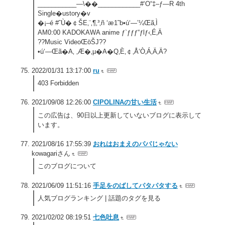
___________—\��____________#‘O“‡–ƒ—R 4th
Single�ustory�v
�¡–é #ˆÙ�￠ŠE‚¨‚¶‚³‚ñ ‘æ1˜b•ú‘—’¼Œã‚Ì
AM0:00 KADOKAWA anime ƒ`ƒƒƒ“ƒlƒ‹‚É‚Ä
??Music VideoŒöŠJ??
•ú‘—Œã�A‚ ‚Æ�­‚µ�A�Q‚È‚￠‚Å‘Ò‚Á‚Ä‚Ä?
2022/01/31 13:17:00
ru
403 Forbidden
2021/09/08 12:26:00
CIPOLINAの甘い生活
この広告は、90日以上更新していないブログに表示して
います。
2021/08/16 17:55:39
おれはおまえのパパじゃない
kowagariさん
このブログについて
2021/06/09 11:51:16
手足をのばしてパタパタする
人気ブログランキング | 話題のタグを見る
2021/02/02 08:19:51
七色吐息