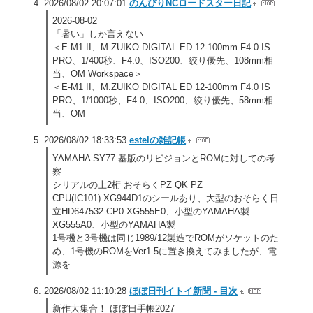
2026/08/02 20:07:01
のんびりNCロードスター日記
2026-08-02
「暑い」しか言えない
＜E-M1 II、M.ZUIKO DIGITAL ED 12-100mm F4.0 IS
PRO、1/400秒、F4.0、ISO200、絞り優先、108mm相
当、OM Workspace＞
＜E-M1 II、M.ZUIKO DIGITAL ED 12-100mm F4.0 IS
PRO、1/1000秒、F4.0、ISO200、絞り優先、58mm相
当、OM
2026/08/02 18:33:53
estelの雑記帳
YAMAHA SY77 基版のリビジョンとROMに対しての考
察
シリアルの上2桁 おそらくPZ QK PZ
CPU(IC101) XG944D1のシールあり、大型のおそらく日
立HD647532-CP0 XG555E0、小型のYAMAHA製
XG555A0、小型のYAMAHA製
1号機と3号機は同じ1989/12製造でROMがソケットのた
め、1号機のROMをVer1.5に置き換えてみましたが、電
源を
2026/08/02 11:10:28
ほぼ日刊イトイ新聞 - 目次
新作大集合！ ほぼ日手帳2027