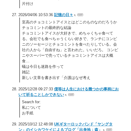
片付け
2026/04/06 10:53:36
記憶の日々
至高のチョコミントアイスとはどこのものなのだろうか
チョコミントの最終的な結論
チョコミントアイスが大好きで、めちゃくちゃ食べて
る。会社でも食べちゃうくらい好きで、ランチにコンビ
ニのソーセージとチョコミントを食べたりしている。会
社の人から「自由すね」と言われた。いいだろ。 コンビ
ニやスーパーで売っているチョコミントアイスは大概
食…
蟻は今日も迷路を作って
雑記
新しい文章を書き出す「介護はなぜ考え
2025/12/28 09:27:33
僕等は人生における幾つかの事柄にお
いて祈ることしかできない
Search for:
私について
お手紙
2025/10/12 12:48:08
UKギターロックバンド「ヤングタ
ン」のイシカワケイによるブログ「出身地：森」