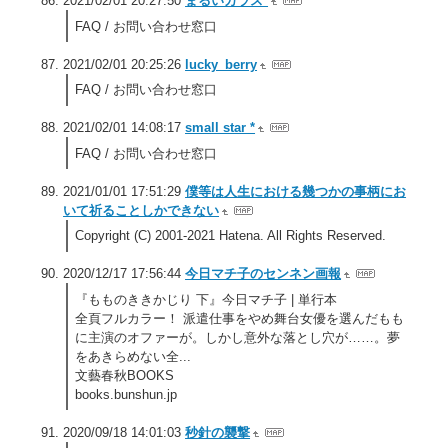
2021/02/01 20:27:50
まるいガラス*
FAQ / お問い合わせ窓口
2021/02/01 20:25:26
lucky_berry
FAQ / お問い合わせ窓口
2021/02/01 14:08:17
small star *
FAQ / お問い合わせ窓口
2021/01/01 17:51:29
僕等は人生における幾つかの事柄にお
いて祈ることしかできない
Copyright (C) 2001-2021 Hatena. All Rights Reserved.
2020/12/17 17:56:44
今日マチ子のセンネン画報
『もものききかじり 下』今日マチ子 | 単行本
全頁フルカラー！ 派遣仕事をやめ舞台女優を選んだもも
に主演のオファーが。しかし意外な落とし穴が……。夢
をあきらめない全...
文藝春秋BOOKS
books.bunshun.jp
2020/09/18 14:01:03
秒針の襲撃