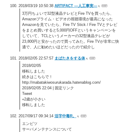
2018/03/19 10:50:38
ARTIFACT ―人工事実―
3万円ちょいで32型液晶テレビとFire TVを買ったら、
Amazonプライム・ビデオの視聴環境が最高になった
Amazonを見ていたら、Fire TV Stick / Fire TVとテレビ
をまとめ買いすると5,000円OFFというキャンペーンを
していて、TCLというメーカーの32型液晶テレビが
23,800円と安かったので買ってみた。Fire TVが非常に快
適で、人に勧めたいほどだったので紹介し
2018/02/05 22:57:57
まばたきをする体
2018/02/05
移転しました
続きはこちらで！
http://mabatakiwosurukarada.hatenablog.com/
2018/02/05 22:04 | 固定リンク
Tweet
«2歳が小さい
移転しました
2017/09/17 09:34:14
活字中毒R。
エンピツ
サーバメンテナンスについて