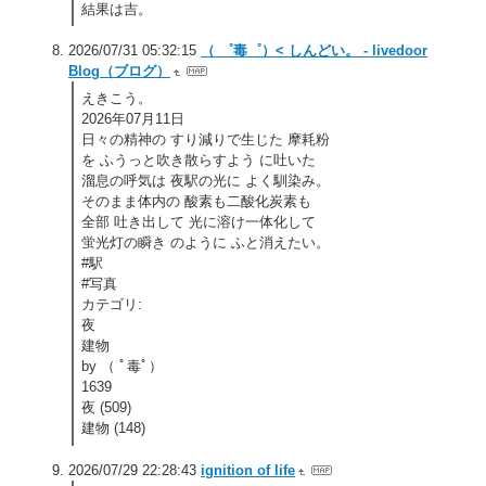
結果は吉。
2026/07/31 05:32:15
（ ゜毒゜）< しんどい。 - livedoor
Blog（ブログ）
えきこう。
2026年07月11日
日々の精神の すり減りで生じた 摩耗粉
を ふうっと吹き散らすよう に吐いた
溜息の呼気は 夜駅の光に よく馴染み。
そのまま体内の 酸素も二酸化炭素も
全部 吐き出して 光に溶け一体化して
蛍光灯の瞬き のように ふと消えたい。
#駅
#写真
カテゴリ:
夜
建物
by （ ﾟ毒ﾟ）
1639
夜 (509)
建物 (148)
2026/07/29 22:28:43
ignition of life