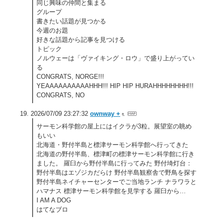
同じ興味の仲間と集まる
グループ
書きたい話題が見つかる
今週のお題
好きな話題から記事を見つける
トピック
ノルウェーは「ヴァイキング・ロウ」で盛り上がってい
る
CONGRATS, NORGE!!!
YEAAAAAAAAAAHHH!!! HIP HIP HURAHHHHHHHH!!!
CONGRATS, NO
2026/07/09 23:27:32
ownway +
サーモン科学館の屋上にはイクラが3粒。展望室の眺め
もいい
北海道・野付半島と標津サーモン科学館へ行ってきた
北海道の野付半島、標津町の標津サーモン科学館に行き
ました。 羅臼から野付半島に行ってみた 野付埼灯台：
野付半島はエゾジカだらけ 野付半島観察舎で野鳥を探す
野付半島ネイチャーセンターでご当地ランチ ナラワラと
ハマナス 標津サーモン科学館を見学する 羅臼から…
I AM A DOG
はてなブロ