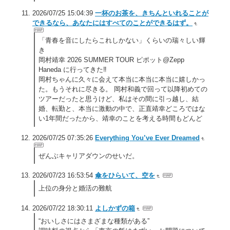
2026/07/25 15:04:39
一杯のお茶を、きちんといれることが
できるなら、あなたにはすべてのことができるはず。
「青春を音にしたらこれしかない」くらいの瑞々しい輝
き
岡村靖幸 2026 SUMMER TOUR ピポット@Zepp
Haneda に行ってきた‼️
岡村ちゃんに久々に会えて本当に本当に本当に嬉しかっ
た。もうそれに尽きる。 岡村和義で回って以降初めての
ツアーだったと思うけど、私はその間に引っ越し、結
婚、転勤と、本当に激動の中で、正直靖幸どころではな
い1年間だったから、靖幸のことを考える時間もどんど
2026/07/25 07:35:26
Everything You’ve Ever Dreamed
ぜんぶキャリアダウンのせいだ。
2026/07/23 16:53:54
傘をひらいて、空を
上位の身分と婚活の難航
2026/07/22 18:30:11
よしかずの箱
“おいしさにはさまざまな種類がある”