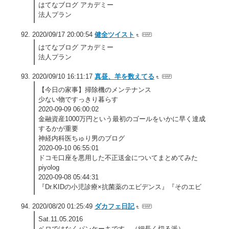
はてなブログ アカデミー
法人プラン
2020/09/17 20:00:54
健全ツイスト
はてなブログ アカデミー
法人プラン
2020/09/10 16:11:17
真昼、羊を数えてる
【今日の家事】掃除機のメンテナンス
少ない物ですっきり暮らす
2020-09-09 06:00:02
金融資産1000万円という最初のゴールをいかに早く達成
するかが重要
神経内科医ちゅり男のブログ
2020-09-10 06:55:01
ドコモ口座を悪用した不正送金についてまとめてみた
piyolog
2020-09-08 05:44:31
『Dr.KIDの小児診療×抗菌薬のエビデンス』『そのエビ
2020/08/20 01:25:49
ダカフェ日記
Sat.11.05.2016
ベロではなくパンケーキです。（細長く切る派）