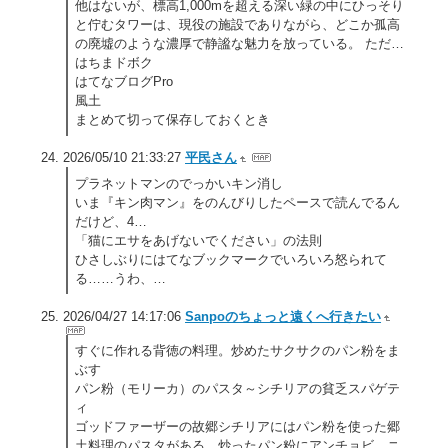
他はないが、標高1,000mを超える深い緑の中にひっそり
と佇むタワーは、現役の施設でありながら、どこか孤高
の廃墟のような濃厚で静謐な魅力を放っている。 ただ…
はちまドボク
はてなブログPro
風土
まとめて切って保存しておくとき
2026/05/10 21:33:27
平民さん
プラネットマンのでっかいキン消し
いま『キン肉マン』をのんびりしたペースで読んでるん
だけど、4…
「猫にエサをあげないでください」の法則
ひさしぶりにはてなブックマークでいろいろ怒られて
る……うわ、…
2026/04/27 14:17:06
Sanpoのちょっと遠くへ行きたい
すぐに作れる背徳の料理。炒めたサクサクのパン粉をま
ぶす
パン粉（モリーカ）のパスタ～シチリアの貧乏スパゲテ
ィ
ゴッドファーザーの故郷シチリアにはパン粉を使った郷
土料理のパスタがある。炒ったパン粉にアンチョビ、ニ