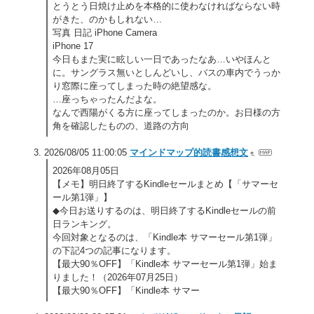
とうとう日焼け止めを本格的に使わなければならない時
がきた、のかもしれない…
写真 日記 iPhone Camera
iPhone 17
今日もまた実に眩しい一日であったなあ…いやほんと
に。サングラス無いとしんどいし、バスの車内でうっか
り窓際に座ってしまった時の絶望感な。
…座っちゃったんだよな。
なんで西陽がくる方に座ってしまったのか。お日様の方
角を確認したものの、道路の方向
2026/08/05 11:00:05
マインドマップ的読書感想文
2026年08月05日
【メモ】明日終了するKindleセールまとめ【「サマーセ
ール第1弾」】
◆今日お送りするのは、明日終了するKindleセールの前
日ランキング。
今回対象となるのは、「Kindle本 サマーセール第1弾」
の下記4つの記事になります。
【最大90％OFF】「Kindle本 サマーセール第1弾」始ま
りました！（2026年07月25日）
【最大90％OFF】「Kindle本 サマー