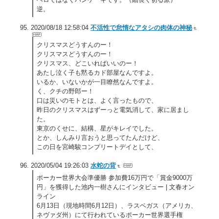
逆。
2020/08/18 12:58:04
不活性で怠惰なアタシの肉体の神秘
クリスマスどうすんのー！
クリスマスどうすんのー！
クリスマス、どこいればいいのー！
あたし泣く子も黙るカド部屋なんですよ。
いるか、いないかが一目瞭然なんですよ。
く、クチの野郎ー！
口は災いのモトとは、よく言ったもので、
昨日のクリスマスはずーっと電気消して、家に居まし
た。
東京のくせに、結構、星がキレイでした。
とか、しんみり言おうと思ってたんだけど、
この日を宮崎駿コンプリートデイとして、
2020/05/04 19:26:03
水蛇の背
ポーカー世界大会準優勝 参加費16万円で「賞金9000万
円」を獲得した池内一樹さんにインタビュー | 文春オン
ライン
6月13日（現地時間6月12日）、ラスベガス（アメリカ、
ネヴァダ州）にて行われているポーカー世界選手権