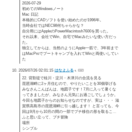
2026-07-29
初めてのWindowsノート
Mac 日記
本格的にCADソフトを使い始めたのが1996年。
当時会社ではNEC98何ちゃらかな？
自分用にはAppleのPowerMacintosh7600を買った。
それ以来、会社でWin、自宅でMacみたいな使い方だっ
た。
独立してからは、当然のようにApple一筋で、3年前まで
はMacProでブートキャンプを入れてWinと両使いしてい
た
2026/07/26 02:01:15
はなよふる
22. 背割堤で桂川・淀川・木津川の合流を見る
琵琶湖畔に2ヶ月住むので、やりたいことを30個挙げる
みなさんこんばんは、地図子です！7月に入って暑くな
ってきましたが、みなさん元気にお過ごしでしょうか。
今回も地図子からのお知らせなのですが、実は・・・ 滋
賀県高島市の琵琶湖畔に引っ越します！ と言っても、今
回は9月から10月の間の一部でプチ移住の形を取るこ…
ふと思い立って、プチ冒険
場所
シンプル