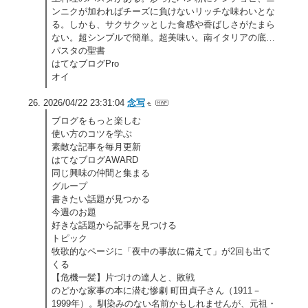
ンニクが加わればチーズに負けないリッチな味わいとな
る。しかも、サクサクッとした食感や香ばしさがたまら
ない。超シンプルで簡単。超美味い。南イタリアの底…
パスタの聖書
はてなブログPro
オイ
2026/04/22 23:31:04
念写
ブログをもっと楽しむ
使い方のコツを学ぶ
素敵な記事を毎月更新
はてなブログAWARD
同じ興味の仲間と集まる
グループ
書きたい話題が見つかる
今週のお題
好きな話題から記事を見つける
トピック
牧歌的なページに「夜中の事故に備えて」が2回も出て
くる
【危機一髪】片づけの達人と、敗戦
のどかな家事の本に潜む惨劇 町田貞子さん（1911－
1999年）。馴染みのない名前かもしれませんが、元祖・