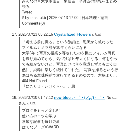
みんなの※大阪市住吉・東住吉・平野区の情報をまとめ
読み
Tweet
# by maki-ukb | 2026-07-13 17:00 | 日本料理・割烹 |
Comments(0)
2026/07/13 05:22:16
Crystallized Flowers
「考える前に撮る」という教訓は、恩師から教わった
フィルムカメラ歴が10年くらいになる
大学3年で写真の授業を専攻したのを機にフィルム写真
を撮り始めてから、気づけば10年近くになる。何をやっ
ても続かないけど、写真だけは何を意識せずともごく自
然に、純粋に楽しく続けてこれた。 写真を撮るという行
為はある意味感覚で遂行できるものなので、左脳より…
404 Not Found
『にごりえ・たけくらべ』。思
2026/07/10 01:47:12
new blue .・゜・(ノд`)・゜・
No-da
さん
ブログをもっと楽しむ
使い方のコツを学ぶ
素敵な記事を毎月更新
はてなブログAWARD