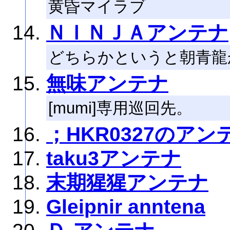
黄昏マイラブ
ＮＩＮＪＡアンテナ
どちらかというと朝青龍
無味アンテナ
[mumi]専用巡回先。
；HKR0327のアン
taku3アンテナ
末期猩猩アンテナ
Gleipnir anntena