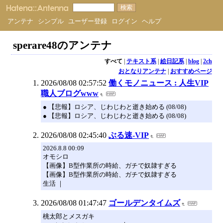
アンテナ
シンプル
ユーザー登録
ログイン
ヘルプ
sperare48のアンテナ
すべて
|
テキスト系
|
絵日記系
|
blog
|
2ch
おとなりアンテナ
|
おすすめページ
2026/08/08 02:57:52
働くモノニュース : 人生VIP
職人ブログwww
● 【悲報】ロシア、じわじわと逝き始める (08/08)
● 【悲報】ロシア、じわじわと逝き始める (08/08)
2026/08/08 02:45:40
ぶる速-VIP
2026.8.8 00:09
オモシロ
【画像】B型作業所の時給、ガチで奴隷すぎる
【画像】B型作業所の時給、ガチで奴隷すぎる
生活 ｜
2026/08/08 01:47:47
ゴールデンタイムズ
桃太郎とメスガキ