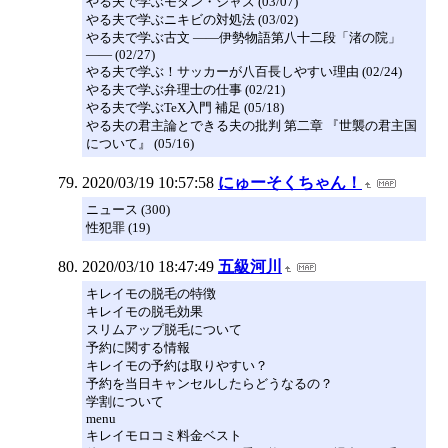
やる夫で学ぶモダン・ジャズ (03/07)
やる夫で学ぶニキビの対処法 (03/02)
やる夫で学ぶ古文 ――伊勢物語第八十二段「渚の院」
―― (02/27)
やる夫で学ぶ！サッカーが八百長しやすい理由 (02/24)
やる夫で学ぶ弁理士の仕事 (02/21)
やる夫で学ぶTeX入門 補足 (05/18)
やる夫の君主論とできる夫の批判 第二章 『世襲の君主国
について』 (05/16)
2020/03/19 10:57:58
にゅーそくちゃん！
ニュース (300)
性犯罪 (19)
2020/03/10 18:47:49
五級河川
キレイモの脱毛の特徴
キレイモの脱毛効果
スリムアップ脱毛について
予約に関する情報
キレイモの予約は取りやすい？
予約を当日キャンセルしたらどうなるの？
学割について
menu
キレイモロコミ料金ベスト