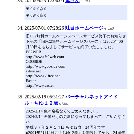
2025/09/23 12:04:05
母さん
💗 0🎉 0👍 0
💗 0🎉 0👍 0
2025/07/01 07:28:26
駄目ホームページ
旧FC2無料ホームページスペースサービス終了のお知らせ
下記の「旧FC2無料ホームページスペース」は2025年06
月30日をもちましてサービスを終了いたしました。
FC2WEB
http://www.fc2web.com
GOOSIDE
http://www.gooside.com
k-free.net
http://www.k-free.net
Easter
http://www.easter.
2025/02/18 05:31:27
バーチャルネットアイド
ル・ちゆ１２歳
2025/2/14 色々余裕なくてごめんなさい…
2024/2/14 画像だけの更新になってしまって、ごめんなさ
い
平成３７年２月１４日 ちゆ12歳、24周年です
●2001年2月14日に「ちゆ12歳」を開設してから、24周年