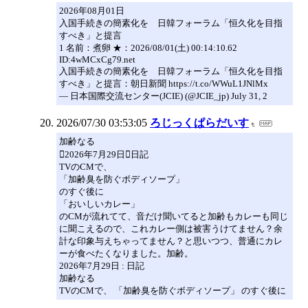
2026年08月01日
入国手続きの簡素化を 日韓フォーラム「恒久化を目指
すべき」と提言
1 名前：煮卵 ★：2026/08/01(土) 00:14:10.62
ID:4wMCxCg79.net
入国手続きの簡素化を 日韓フォーラム「恒久化を目指
すべき」と提言：朝日新聞 https://t.co/WWuL1JNlMx
— 日本国際交流センター(JCIE) (@JCIE_jp) July 31, 2
2026/07/30 03:53:05
ろじっくぱらだいす
加齢なる
2026年7月29日日記
TVのCMで、
「加齢臭を防ぐボディソープ」
のすぐ後に
「おいしいカレー」
のCMが流れてて、音だけ聞いてると加齢もカレーも同じ
に聞こえるので、これカレー側は被害うけてません？余
計な印象与えちゃってません？と思いつつ、普通にカレ
ーが食べたくなりました。加齢。
2026年7月29日 : 日記
加齢なる
TVのCMで、 「加齢臭を防ぐボディソープ」 のすぐ後に