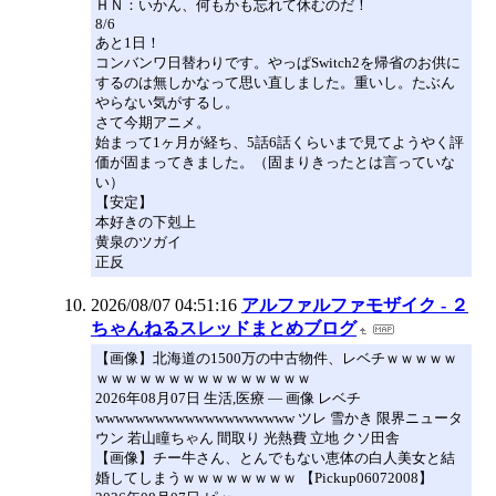
ＨＮ：いかん、何もかも忘れて休むのだ！
8/6
あと1日！
コンバンワ日替わりです。やっぱSwitch2を帰省のお供に
するのは無しかなって思い直しました。重いし。たぶん
やらない気がするし。
さて今期アニメ。
始まって1ヶ月が経ち、5話6話くらいまで見てようやく評
価が固まってきました。（固まりきったとは言っていな
い）
【安定】
本好きの下剋上
黄泉のツガイ
正反
2026/08/07 04:51:16
アルファルファモザイク - ２
ちゃんねるスレッドまとめブログ
【画像】北海道の1500万の中古物件、レベチｗｗｗｗｗ
ｗｗｗｗｗｗｗｗｗｗｗｗｗｗｗ
2026年08月07日 生活,医療 ― 画像 レベチ
wwwwwwwwwwwwwwwwwwww ツレ 雪かき 限界ニュータ
ウン 若山瞳ちゃん 間取り 光熱費 立地 クソ田舎
【画像】チー牛さん、とんでもない恵体の白人美女と結
婚してしまうｗｗｗｗｗｗｗｗ 【Pickup06072008】