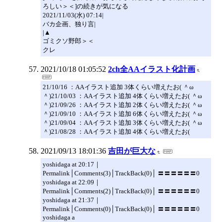
ろしい＞＜]の続きが気になる
2021/11/03(水) 07:14|
バカ企画、独り言|
|▲
ゴミクソ野郎＞＜
クレ
2021/10/18 01:05:52
2ch全AAイラスト化計画
21/10/16 ：AAイラスト追加 3体くらい増えたお( ＾ω
＾)21/10/03 ：AAイラスト追加 4体くらい増えたお( ＾ω
＾)21/09/26 ：AAイラスト追加 2体くらい増えたお( ＾ω
＾)21/09/10 ：AAイラスト追加 6体くらい増えたお( ＾ω
＾)21/09/04 ：AAイラスト追加 3体くらい増えたお( ＾ω
＾)21/08/28 ：AAイラスト追加 4体くらい増えたお(
2021/09/13 18:01:36
吉田が巨大な
yoshidaga at 20:17｜
Permalink│Comments(3)│TrackBack(0)│ 〓〓〓〓〓〓0
yoshidaga at 22:09｜
Permalink│Comments(2)│TrackBack(0)│ 〓〓〓〓〓〓0
yoshidaga at 21:37｜
Permalink│Comments(0)│TrackBack(0)│ 〓〓〓〓〓〓0
yoshidaga a