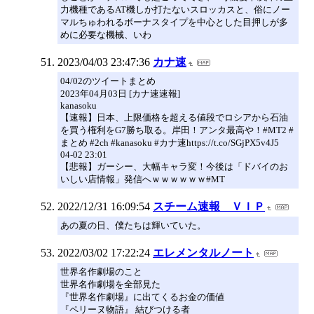
力機種であるAT機しか打たないスロッカスと、俗にノー
マルちゅわれるボーナスタイプを中心とした目押しが多
めに必要な機械、いわ
2023/04/03 23:47:36
カナ速
04/02のツイートまとめ
2023年04月03日 [カナ速速報]
kanasoku
【速報】日本、上限価格を超える値段でロシアから石油
を買う権利をG7勝ち取る。岸田！アンタ最高や！#MT2 #
まとめ #2ch #kanasoku #カナ速https://t.co/SGjPX5v4J5
04-02 23:01
【悲報】ガーシー、大幅キャラ変！今後は「ドバイのお
いしい店情報」発信へｗｗｗｗｗｗ#MT
2022/12/31 16:09:54
スチーム速報 ＶＩＰ
あの夏の日、僕たちは輝いていた。
2022/03/02 17:22:24
エレメンタルノート
世界名作劇場のこと
世界名作劇場を全部見た
『世界名作劇場』に出てくるお金の価値
『ペリーヌ物語』 結びつける者