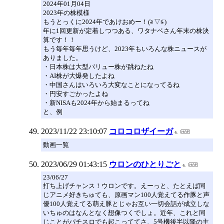
2024年01月04日
2023年の株模様
もうとっくに2024年であけおめー！(≧▽≦)
年に1回更新が定着しつつある、ワタナベさん年末の株決
算です！！
もう毎年毎年思うけど、2023年もいろんな株ニュースが
ありました。
・日本株は大型バリュー株が跳ねたね
・AI株が大爆発したよね
・中国さんはいろいろ大変なことになってるね
・円安すごかったよね
・新NISAも2024年から始まるってね
と、例
2023/11/22 23:10:07
コロコロザイーガ
動画一覧
2023/06/29 01:43:15
ウロンのひとりごと
23/06/27
打ち上げチャンス！ウロンです。えーっと、たとえば同
じアニメ好きちゅても、原画マン100人覚えてる作豚と声
優100人覚えてる萌え豚とじゃお互い一切会話が成立しな
いちゅのはなんとなく想像つくでしょ。近年、これと同
じことがパチスロでも起こっててさ、5号機後半以降の主