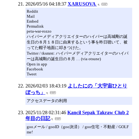
2026/05/16 04:18:37
XARUSOVA
Reddit
Mail
Embed
Permalink
peta-war-rozzo
ハイパーメディアクリエイターのハイパーは高城剛の誕
生日の８月１８日に由来するという事を昨日聴いて、被
ってた帽子地面に叩きつけた。
Twitter / tksmrst: ハイパーメディアクリエイターのハイパ
ーは高城剛の誕生日の８月 … (via otsune)
Open in app
Facebook
Tweet
2026/02/03 18:43:19
よしたにの「大宇宙ひとり
ぼっち」
アクセスデータの利用
2025/11/28 02:31:46
Kancil Sepak Takraw Club 2
年目の日記
gooメール / gooID（goo決済） / goo住宅・不動産 / GOLF
me!