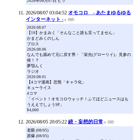
2026年08月07日 ピッ
2026/08/07 03:04:52
オモコロ - あたまゆるゆる
インターネット -
2026.08.07
【19】かまみく「そんなこと誰も言ってません」
かまどみくのしん
ブロス
2026.08.06
なんでも舐めて元に戻す男・「栄光(グローリイ)」見参の
候！？
夢顎んく
ラジオ
2026.08.01
【4コマ漫画】悲熊「キャラ化」
キューライス
4コマ
「イベント！オモコロウォッチ！ふてほどニュースはも
うええでしょうSP」
¥4,000
2026/08/05 20:05:22
続・妄想的日常
老眼 (08/05)
原爆 (08/05)