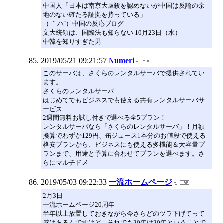
中国人「日本は南京大虐殺を認めないが中国は反論の余
地のない確たる証拠を持っている」
（ ｀ハ´）中国の反応ブログ
文大統領は、国際法も知らない 10月23日（水）
中韓を知りすぎた男
2019/05/21 09:21:57
Numeri
このサーバは、さくらのレンタルサーバで提供されてい
ます。
さくらのレンタルサーバ
はじめてでもビジネスでも使える共有レンタルサーバサ
ービス
2週間無料お試し付きで選べる全5プラン！
レンタルサーバなら「さくらのレンタルサーバ」！月額
換算でわずか129円、缶ジュース1本分のお値段で使える
格安プランから、ビジネスにも使える多機能＆大容量プ
ランまで、用途と予算に合わせてプランを選べます。さ
らにマルチドメ
2019/05/03 09:22:33
一流ホームページ
2月3日
一流ホームページ20周年
半年以上放置しておきながら今さらどのツラ下げてって
感はあるんですけど、それでも20年は20年ということで