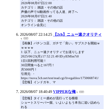
2026年08月07日22:00
カテゴリ： 雑談・その他の話
声優の声でAI動画作ってる人達、終了へ
2026年08月07日21:40
カテゴリ： 雑談・その他の話
オンライン会見に
2026/08/07 22:14:25
【2ch】ニュー速クオリティ
【画像】パチンコ店、ガチで「良い」サブスクを開始ｗ
ｗｗｗｗ
1: 以下、ニュー速クオリティでお送りします
2025/06/23(月) 17:52:21.49 ID:ylEMlm7i0
1日1回利用可能！
30日間食べると167円！
月5000円！
引用元: ・
https://nova.5ch.net/test/read.cgi/livegalileo/1750668741/
【悲報】インドガキ、マ
2026/08/07 18:40:49
VIPPERな俺
【悲報】タイミー虐めが流行ってる模様
ショートスリーパー掘、いよいよもう本当に追い詰めら
れる