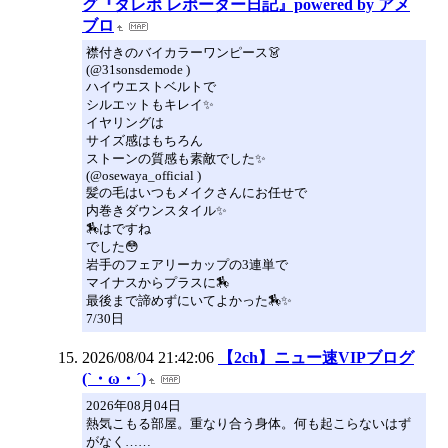
グ『タレポ レポーター日記』powered by アメ
ブロ
襟付きのバイカラーワンピース👗
(@31sonsdemode )
ハイウエストベルトで
シルエットもキレイ✨
イヤリングは
サイズ感はもちろん
ストーンの質感も素敵でした✨
(@osewaya_official )
髪の毛はいつもメイクさんにお任せで
内巻きダウンスタイル✨
🏇はですね
でした😳
岩手のフェアリーカップの3連単で
マイナスからプラスに🏇
最後まで諦めずにいてよかった🏇✨
7/30日
2026/08/04 21:42:06
【2ch】ニュー速VIPブログ
(`・ω・´)
2026年08月04日
熱気こもる部屋。重なり合う身体。何も起こらないはず
がなく……