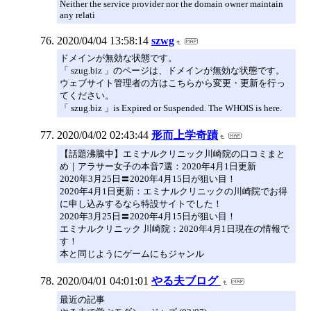
Neither the service provider nor the domain owner maintain
any relati
2020/04/04 13:58:14
szwg
ドメインが無効な状態です。
「 szug.biz 」のページは、ドメインが無効な状態です。
ウェブサイト管理者の方はこちらから変更・更新を行っ
てください。
「 szug.biz 」is Expired or Suspended. The WHOIS is here.
2020/04/02 02:43:44
形而上学奇蹟
【話題沸騰中】エミナルクリニック川崎院の口コミまと
め｜アラサー女子の本音7選：2020年4月1日更新
2020年3月25日〓2020年4月15日が狙い目！
2020年4月1日更新：エミナルクリニックの川崎院でお得
に申し込みするなら特設サイトでした！
2020年3月25日〓2020年4月15日が狙い目！
エミナルクリニック 川崎院：2020年4月1日現在の情報で
す！
本と同じようにゲームにもジャンル
2020/04/01 04:01:01
やる夫ブログ
最近の記事