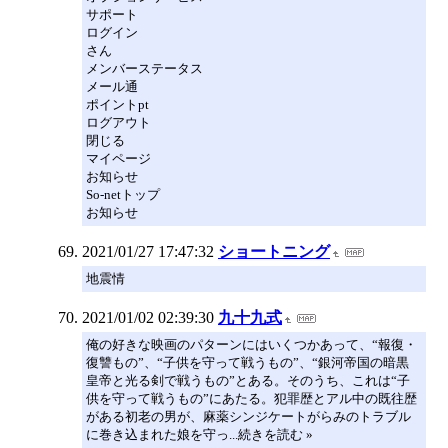
サポート
ログイン
さん
メンバーステータス
メール通
ポイントpt
ログアウト
閉じる
マイページ
お知らせ
So-netトップ
お知らせ
2021/01/27 17:47:32
ショートニング
地震情
2021/01/02 02:39:30
九十九式
俺の好きな映画のパターンにはいくつかあって、“報復・
復讐もの”、“子供を守って戦うもの”、“銀河帝国の暗黒
皇帝と光る剣で戦うもの”とある。そのうち、これは“子
供を守って戦うもの”にあたる。犯罪歴とアル中の既往歴
がある初老の男が、麻薬シンジケートがらみのトラブル
に巻き込まれた娘を守っ...続きを読む »