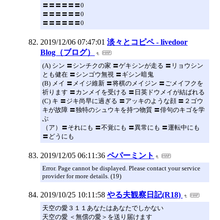
〓〓〓〓〓〓0
〓〓〓〓〓〓0
〓〓〓〓〓〓0
2019/12/06 07:47:01
淡々とコピペ - livedoor
Blog（ブログ）
(A) シン 〓シンチクの家 〓ゲキシンが走る 〓リョウシン
とも健在 〓シンゴウ無視 〓ギシン暗鬼
(B) メイ 〓メイジ維新 〓将棋のメイジン 〓ごメイフクを
祈ります 〓カンメイを受ける 〓日英ドウメイが結ばれる
(C) キ 〓ジキ尚早に過ぎる 〓アッキのような顔 〓２ゴウ
キが故障 〓独特のシュウキを持つ物質 〓俳句のキゴを学
ぶ
（ア）〓それにも 〓不覚にも 〓異常にも 〓運転中にも
〓どうにも
2019/12/05 06:11:36
ペパーミント
Error. Page cannot be displayed. Please contact your service
provider for more details. (19)
2019/10/25 10:11:58
やる夫観察日記(R18)
天空の愛３１１あなたはあなたでしかない
天空の愛 ＜無償の愛＞を送り届けます