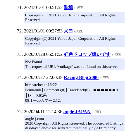
2021/01/01 00:51:52
装填
Copyright (C) 2021 Yahoo Japan Corporation. All Rights
Reserved.
2021/01/01 00:27:53
犬ヨ
Copyright (C) 2021 Yahoo Japan Corporation. All Rights
Reserved.
2020/07/28 05:51:52
虹色ドロップ嫌いです
Not Found
The requested URL /~mikage/ was not found on this server.
2020/07/27 22:00:38
Racing Blog 2006
birdcatcher at 16:22｜
Permalink│Comments(0)│TrackBack(0)│ 〓〓〓〓〓〓0
│レース結果
08オールカマー 2.12.
2020/04/11 15:14:36
angle JAPAN
angle-j.com
2020 Copyright. All Rights Reserved. The Sponsored Listings
displayed above are served automatically by a third party.