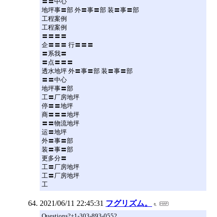
〓〓中心
地坪事〓部 外〓事〓部 装〓事〓部
工程案例
工程案例
〓〓〓〓
企〓〓〓 行〓〓〓
〓系我〓
〓点〓〓〓
透水地坪 外〓事〓部 装〓事〓部
〓〓中心
地坪事〓部
工〓厂房地坪
停〓〓地坪
商〓〓〓地坪
〓〓物流地坪
运〓地坪
外〓事〓部
装〓事〓部
更多分〓
工〓厂房地坪
工〓厂房地坪
工
2021/06/11 22:45:31
フグリズム。
Questions?+1-303-893-0552