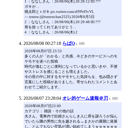
1 ：ななしさん ：26/08/06(木) 20:28:12 ID:???
ガキが…
桃太郎と♀ガキ pic.twitter.com/zFFPeFlvVL
— tenten (@tentenchan2525) 2026年8月5日
2 ：ななしさん ：26/08/06(木) 20:29:48 ID:???
骨を拾ってくれてありがとう…
4 ：ななしさん ：26/08/06(木) 2
2026/08/08 00:27:18
らばQ
2026年08月07日 23:53
多くの人が「わかる」と共感…今どきのサービスへのモ
ヤモヤを述べた投稿
時代が進むごとに便利になっているかと思いきや、不便
やストレスを感じることも増えました。
今の世の中に対するモヤモヤした気持ちを、包み隠さず
言葉にした投稿がありました。寄せられたコメントとあ
わせてご紹介します。
2026/08/07 23:28:04
オレ的ゲーム速報＠刃
2026年08月07日23:00
カテゴリ： 雑談・その他の話
夫さん、電車内で妊婦さんらしき人に席を譲ろうか悩ん
でいたら隣の男性に先を越される→まさかの展開に発展
し、とんでもない空気が漂い始めてしまうｗｗｗｗｗｗ