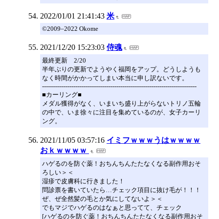
2022/01/01 21:41:43
米
©2009–2022 Okome
2021/12/20 15:23:03
侍魂
最終更新 2/20
半年ぶりの更新でようやく福岡をアップ。どうしようも
なく時間がかかってしまい本当に申し訳ないです。
-------------------------------------------------------------------------------
■カーリング■
メダル獲得がなく、いまいち盛り上がらないトリノ五輪
の中で、いま徐々に注目を集めているのが、女子カーリ
ング。
2021/11/05 03:57:16
イミフｗｗｗうはｗｗｗｗ
おｋｗｗｗｗ
ハゲるのを防ぐ薬！おちんちんたたなくなる副作用おそ
ろしい＞＜
湿疹で皮膚科に行きました！
問診票を書いていたら…チェック項目に抜け毛が！！！
ぜ、ぜ全然髪の毛とか気にしてないよ＞＜
でもマジでハゲるのはなぁと思ってて、チェック
[ハゲるのを防ぐ薬！おちんちんたたなくなる副作用おそ