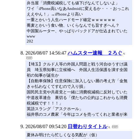
弁当屋「消費税減税しても値下げなんてしないよ」
ワイ「iPhone高いなあAndroidに変えるか・・・おっこれ
ええやん！」→iPhoneより高い
一重とかいう人生ハードモード確定ｗｗｗｗｗｗ
蕎麦とかいう食い物、いくらなんでも旨すぎへん？
中国製ルーター、やっぱりバックドアが仕込まれていた
www
202
2026/08/07 14:56:47
ハムスター速報 ２ろぐ
【埼玉】クルド人等の外国人問題と戦う河合ゆうすけ議
員 埼玉県知事に立候補へ 外国人生活保護を潰す全国
初の知事が誕生か
【自動車保険】任意保険に加入しない層の考え方「金無
きゃ払わなくてすむので入り損」
国民民主党や共産党と一緒に消費税減税に反対していた
中道改革連合 裏切る「僕たちの公約はこれからも消費
税減税です！！！」
英語スラング「アスクホール」
福井県のコメ農家「今年はコメを売ってくれと業者が来
2026/08/07 09:54:20
日替わりタイトル
夏休み明けたら忙しくなる気配が（仮）