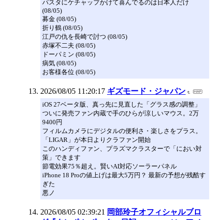
パスタにケチャップかけて喜んでるのは日本人だけ
(08/05)
募金 (08/05)
折り鶴 (08/05)
江戸の仇を長崎で討つ (08/05)
赤塚不二夫 (08/05)
ドーパミン (08/05)
病気 (08/05)
お客様各位 (08/05)
2026/08/05 11:20:17
ギズモード・ジャパン
iOS 27ベータ版、真っ先に見直した「グラス感の調整」
ついに発売ファン内蔵で手のひらが涼しいマウス。2万
9400円
フィルムカメラにデジタルの便利さ・楽しさをプラス。
「LIGAR」が本日よりクラファン開始
このハンディファン、プラズマクラスターで「におい対
策」できます
節電効果75％超え。賢いAI対応ソーラーパネル
iPhone 18 Proの値上げは最大5万円？ 最新の予想が残酷す
ぎた
悪ノ
2026/08/05 02:39:21
岡部玲子オフィシャルブロ