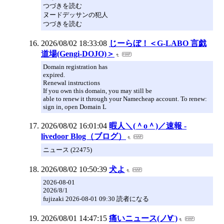
つづきを読む
ヌードデッサンの犯人
つづきを読む
2026/08/02 18:33:08
じーらぼ！＜G-LABO 言戯
道場(Gengi-DOJO)＞
Domain registration has
expired.
Renewal instructions
If you own this domain, you may still be
able to renew it through your Namecheap account. To renew:
sign in, open Domain L
2026/08/02 16:01:04
暇人＼(＾o＾)／速報 -
livedoor Blog（ブログ）
ニュース (22475)
2026/08/02 10:50:39
犬よ
2026-08-01
2026/8/1
fujizaki 2026-08-01 09:30 読者になる
2026/08/01 14:47:15
痛いニュース(ノ∀`)