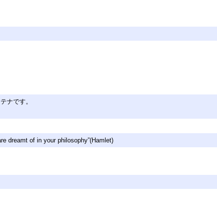
・
ンテナです。
are dreamt of in your philosophy”(Hamlet)