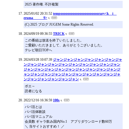
2025 著作権. 不許複製
2025/01/02 20:31:52
tempoooooooooooooooooooooorary<k i
eruma 9>
(C) 2025 ブログ JUGEM Some Rights Reserved.
2024/09/19 09:36:55
TRICK
この番組は放送を終了いたしました。
ご愛顧いただきまして、ありがとうございました。
テレビ朝日TOPへ
2024/03/28 10:07:39
ジャンジャンジャンジャンジャンジャンジャ
ンジャンジャンジャンジャンジャンジャンジャンジャンジャン
ジャンジャンジャンジャンジャンジャンジャンジャンジャンジ
ャンジャンジャンジャンジャンジャンジャンジャンジャンジャ
ンジャンジャンジャンジャンジャン
ボエ～
読者になる
2022/12/16 16:36:59
100s
パパ活とは
パパ活体験談
パパ活マニュアル
会員数 ギャラ飲み国内No.1 アプリダウンロード数60万
＼ 当サイトおすすめ！ ／