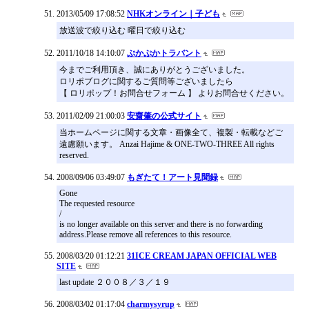
2013/05/09 17:08:52
NHKオンライン｜子ども
放送波で絞り込む 曜日で絞り込む
2011/10/18 14:10:07
ぷかぷかトラバント
今までご利用頂き、誠にありがとうございました。
ロリポブログに関するご質問等ございましたら
【 ロリポップ！お問合せフォーム 】 よりお問合せください。
2011/02/09 21:00:03
安齋肇の公式サイト
当ホームページに関する文章・画像全て、複製・転載などご
遠慮願います。 Anzai Hajime & ONE-TWO-THREE All rights
reserved.
2008/09/06 03:49:07
もぎたて！アート見聞録
Gone
The requested resource
/
is no longer available on this server and there is no forwarding
address.Please remove all references to this resource.
2008/03/20 01:12:21
31ICE CREAM JAPAN OFFICIAL WEB
SITE
last update ２００８／３／１９
2008/03/02 01:17:04
charmysyrup