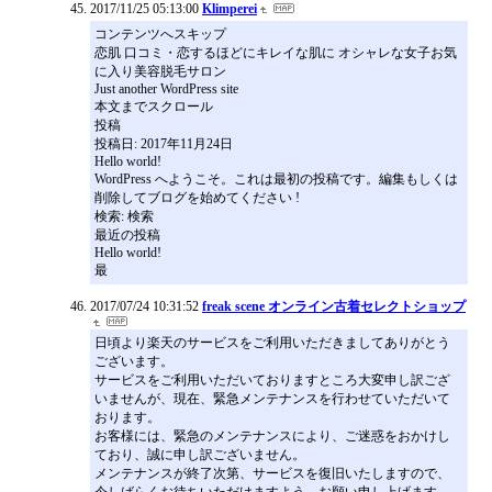
2017/11/25 05:13:00
Klimperei
コンテンツへスキップ
恋肌 口コミ・恋するほどにキレイな肌に オシャレな女子お気
に入り美容脱毛サロン
Just another WordPress site
本文までスクロール
投稿
投稿日: 2017年11月24日
Hello world!
WordPress へようこそ。これは最初の投稿です。編集もしくは
削除してブログを始めてください !
検索: 検索
最近の投稿
Hello world!
最
2017/07/24 10:31:52
freak scene オンライン古着セレクトショップ
日頃より楽天のサービスをご利用いただきましてありがとう
ございます。
サービスをご利用いただいておりますところ大変申し訳ござ
いませんが、現在、緊急メンテナンスを行わせていただいて
おります。
お客様には、緊急のメンテナンスにより、ご迷惑をおかけし
ており、誠に申し訳ございません。
メンテナンスが終了次第、サービスを復旧いたしますので、
今しばらくお待ちいただけますよう、お願い申し上げます。