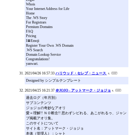
Whois
Your Internet Address for Life
Home
The .WS Story
For Registrars
Premium Domains
FAQ
Pricing
I〓Emoji
Register Your Own .WS Domain
.WS Search
Domain Lookup Service
Congratulations!
yanwari.
2021/04/26 16:57:33
ハリウッド・セレブ・ニュース
Designed by シンプルテンプレート
2021/04/25 16:21:37
＠JOJO - アットマーク・ジョジョ
過去ログ（年月別）
サブコンテンツ
ジョジョの奇妙なアオリ
愛＝理解!! ＮＯ断念!! 思わずシビれる、あこがれるゥ、ジャン
プ掲載アオリ集。
このサイトについて
サイト名：アットマーク・ジョジョ
本体（管理人）：シャト