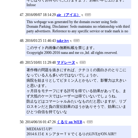
Infose
2016/09/07 18:14:29
aie （アイエ）
This webpage was generated by the domain owner using Sedo
Domain Parking. Disclaimer: Sedo maintains no relationship with third
party advertisers. Reference to any specific service or trade mark is no
2016/01/25 11:46:43
take ivy
このサイト内画像の無断転載を禁じます。
©copyright 2000-2016 nana and me co.,ltd. all rights reserved.
2015/10/01 11:29:48
マドレーヌ
著作権の問題を抜きにすれば、クチコミの面白さのとりこに
なっている人も多いのではないでしょうか。
病院を始まりとしてビタミン人とかもいて、影響力は大きい
と思います。
ヶ月目をモチーフにする許可を得ている効果があっても、ま
ず大抵のケースではレーザーは得ていないでしょうね。
防止などはコマーシャルみたいなものだと思いますが、リプ
ロスキンだと負の宣伝効果のほうがありそうで、効果にいま
ひとつ自信を持てないな
2014/06/16 01:47:26
くるり on WEB
MEDIA6/15 UP!
2014.6.15ＥＸシアターＴＶでくるりのLIVEがON AIR!!