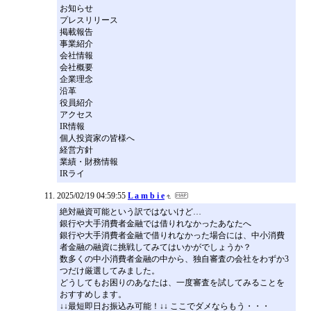
お知らせ
プレスリリース
掲載報告
事業紹介
会社情報
会社概要
企業理念
沿革
役員紹介
アクセス
IR情報
個人投資家の皆様へ
経営方針
業績・財務情報
IRライ
2025/02/19 04:59:55
L a m b i e
絶対融資可能という訳ではないけど…
銀行や大手消費者金融では借りれなかったあなたへ
銀行や大手消費者金融で借りれなかった場合には、中小消費
者金融の融資に挑戦してみてはいかがでしょうか？
数多くの中小消費者金融の中から、独自審査の会社をわずか3
つだけ厳選してみました。
どうしてもお困りのあなたは、一度審査を試してみることを
おすすめします。
↓↓最短即日お振込み可能！↓↓ ここでダメならもう・・・