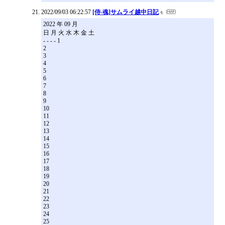
2022/09/03 06:22:57
[侍-魂]サムライ越中日記
2022 年 09 月
日 月 火 水 木 金 土
- - - - 1
2
3
4
5
6
7
8
9
10
11
12
13
14
15
16
17
18
19
20
21
22
23
24
25