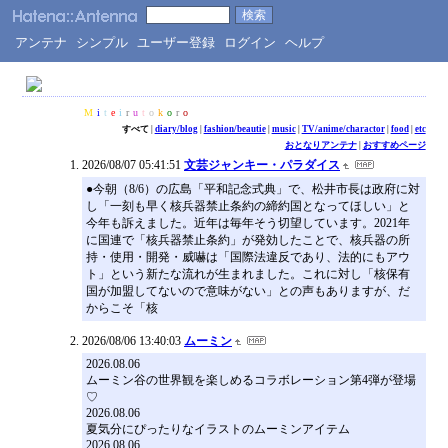
アンテナ
シンプル
ユーザー登録
ログイン
ヘルプ
M
i
t
e
i
r
u
t
o
k
o
r
o
すべて
|
diary/blog
|
fashion/beautie
|
music
|
TV/anime/charactor
|
food
|
etc
おとなりアンテナ
|
おすすめページ
2026/08/07 05:41:51
文芸ジャンキー・パラダイス
●今朝（8/6）の広島「平和記念式典」で、松井市長は政府に対
し「一刻も早く核兵器禁止条約の締約国となってほしい」と
今年も訴えました。近年は毎年そう切望しています。2021年
に国連で「核兵器禁止条約」が発効したことで、核兵器の所
持・使用・開発・威嚇は「国際法違反であり、法的にもアウ
ト」という新たな流れが生まれました。これに対し「核保有
国が加盟してないので意味がない」との声もありますが、だ
からこそ「核
2026/08/06 13:40:03
ムーミン
2026.08.06
ムーミン谷の世界観を楽しめるコラボレーション第4弾が登場
♡
2026.08.06
夏気分にぴったりなイラストのムーミンアイテム
2026.08.06