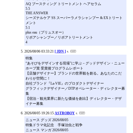
AQ ブースティング トリートメント ヘアセラム
5.5
THE ANSWER
シーズナルケア SS スーパーラメラシャンプー & EXトリート
メント
5.1
plus eau（プリュスオー）
リポアシャンプー／リポアトリートメント
4
2026/08/06 03:33:21
[ JDN ]
特集
“あそびをデザインする現場”に学ぶ－グッドデザイン・ニュー
ホープ賞 受賞後プログラムレポート
【店舗デザイナー】ブランドの世界観を創る。あなたのこだ
わりが空間に！
自社ブランド『La-VIE』のプロダクトデザイナー
グラフィックデザイナー／DTPオペレーター・ディレクター募
集
【宿泊・観光業界に新たな価値を創出】ディレクター・デザ
イナー募集
2026/08/05 19:26:15
ASTROBOY
ニュース グッズ 2026/08/05
特集ドラマ化記念 手塚治虫と戦争
ニュース マンガ 2026/08/05