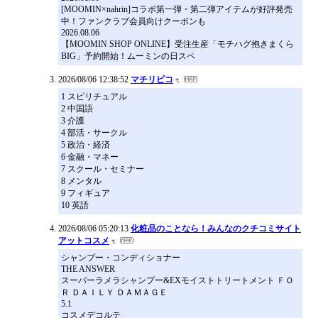
[MOOMIN×nahrin]コラボ第一弾・第二弾アイテムが好評発売
中！ファンクラブ会員向けクーポンも
2026.08.06
【MOOMIN SHOP ONLINE】受注生産「モチハグ抱きまくら
BIG」予約開始！ムーミンの日スペ
2026/08/06 12:38:52
マチリピコ
1 スピリチュアル
2 中国語
3 介護
4 部活・サークル
5 政治・経済
6 金融・マネー
7 スクール・セミナー
8 メンタル
9 フィギュア
10 英語
2026/08/06 05:20:13
化粧品のことなら！みんなのクチコミサイト
アットコスメ
シャンプー・コンディショナー
THE ANSWER
スーパーラメラシャンプー&EXモイストトリートメント ＦＯ
Ｒ ＤＡＩＬＹ ＤＡＭＡＧＥ
5.1
コスメデコルテ