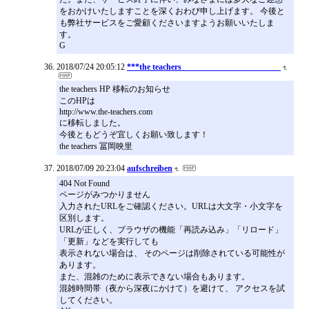
をおかけいたしますことを深くおわび申し上げます。 今後と
も弊社サービスをご愛顧くださいますようお願いいたしま
す。
G
2018/07/24 20:05:12
***the teachers________________________
the teachers HP 移転のお知らせ
このHPは
http://www.the-teachers.com
に移転しました。
今後ともどうぞ宜しくお願い致します！
the teachers 冨岡映里
2018/07/09 20:23:04
aufschreiben
404 Not Found
ページがみつかりません
入力されたURLをご確認ください。URLは大文字・小文字を
区別します。
URLが正しく、ブラウザの機能「再読み込み」「リロード」
「更新」などを実行しても
表示されない場合は、 そのページは削除されている可能性が
あります。
また、混雑のために表示できない場合もあります。
混雑時間帯（夜から深夜にかけて）を避けて、 アクセスを試
してください。