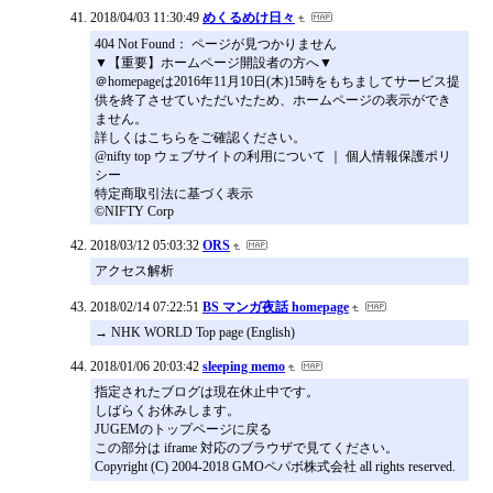
2018/04/03 11:30:49
めくるめけ日々
404 Not Found： ページが見つかりません
▼【重要】ホームページ開設者の方へ▼
＠homepageは2016年11月10日(木)15時をもちましてサービス提
供を終了させていただいたため、ホームページの表示ができ
ません。
詳しくはこちらをご確認ください。
@nifty top ウェブサイトの利用について ｜ 個人情報保護ポリ
シー
特定商取引法に基づく表示
©NIFTY Corp
2018/03/12 05:03:32
ORS
アクセス解析
2018/02/14 07:22:51
BS マンガ夜話 homepage
→ NHK WORLD Top page (English)
2018/01/06 20:03:42
sleeping memo
指定されたブログは現在休止中です。
しばらくお休みします。
JUGEMのトップページに戻る
この部分は iframe 対応のブラウザで見てください。
Copyright (C) 2004-2018 GMOペパボ株式会社 all rights reserved.