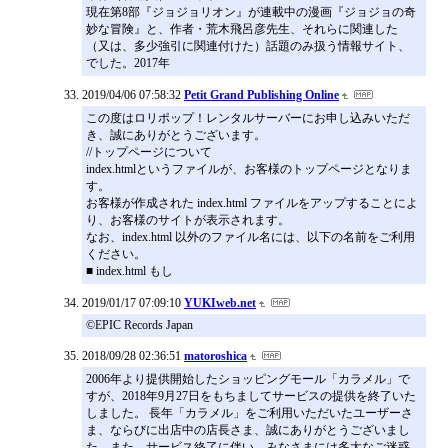
現在第8部『ジョジョリオン』が連載中の漫画『ジョジョの奇
妙な冒険』と、作者・荒木飛呂彦先生、それらに関連した
（又は、多少強引に関連付けた）話題のみ扱う情報サイト、
でした。2017年
2019/04/06 07:58:32
Petit Grand Publishing Online
この度はロリポップ！レンタルサーバーにお申し込みいただ
き、誠にありがとうございます。
//トップページについて
index.htmlというファイルが、お客様のトップページとなりま
す。
お客様が作成された index.html ファイルをアップすることによ
り、お客様のサイトが表示されます。
なお、index.html 以外のファイル名には、以下の名前をご利用
ください。
■ index.html もし
2019/01/17 07:09:10
YUKIweb.net
©EPIC Records Japan
2018/09/28 02:36:51
matoroshica
2006年より提供開始したショッピングモール「カラメル」で
すが、2018年9月27日をもちましてサービスの提供を終了いた
しました。 長年「カラメル」をご利用いただいたユーザーさ
ま、ならびに出店中の店長さま、誠にありがとうございまし
た。また、サービス終了に伴い、みなさまには多大なご迷惑