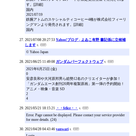
す。[詳細]
国内
2021/07/19
鉄腕アトムのスケシャルティコーヒー4種が株式会社フィーリ
ングマンより発売されます。[詳細]
国内
2021/07/08 20:27:53
Yahoo!ブログ - よゐこ有野 書記係に立候補
します
© Yahoo Japan
2021/06/25 11:49:08
ガンダムパーフェクトウェブ
2021年6月25日 (金)
0
安彦良和や大河原邦男ら総勢12名のクリエイターが参加！
「ガンダムエース創刊20周年複製原画」第一弾の予約開始！
アニメ・映像・音楽 SD
2
4
2021/05/21 18:15:21
・・felice・・
Error. Page cannot be displayed. Please contact your service provider
for more details. (24)
2021/04/28 04:43:46
yanwari
Login