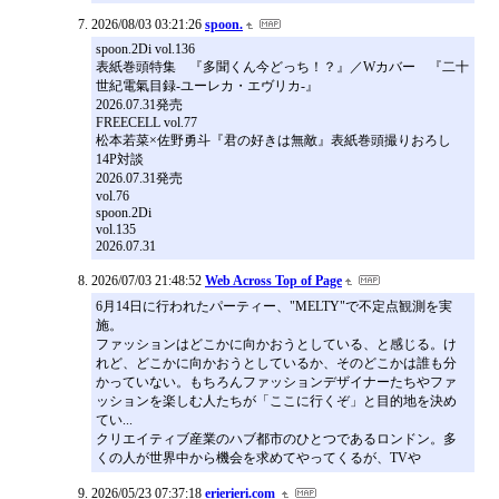
2026/08/03 03:21:26
spoon.
spoon.2Di vol.136
表紙巻頭特集 『多聞くん今どっち！？』／Wカバー 『二十
世紀電氣目録-ユーレカ・エヴリカ-』
2026.07.31発売
FREECELL vol.77
松本若菜×佐野勇斗『君の好きは無敵』表紙巻頭撮りおろし
14P対談
2026.07.31発売
vol.76
spoon.2Di
vol.135
2026.07.31
2026/07/03 21:48:52
Web Across Top of Page
6月14日に行われたパーティー、"MELTY"で不定点観測を実
施。
ファッションはどこかに向かおうとしている、と感じる。け
れど、どこかに向かおうとしているか、そのどこかは誰も分
かっていない。もちろんファッションデザイナーたちやファ
ッションを楽しむ人たちが「ここに行くぞ」と目的地を決め
てい...
クリエイティブ産業のハブ都市のひとつであるロンドン。多
くの人が世界中から機会を求めてやってくるが、TVや
2026/05/23 07:37:18
erierieri.com