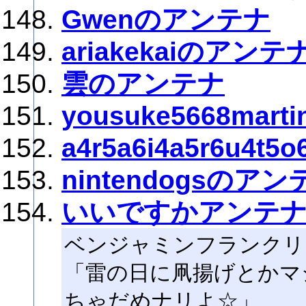
Gwenのアンテナ
ariakekaiのアンテ
雲のアンテナ
yousuke5668mar
a4r5a6i4a5r6u4
nintendogsのアン
いいですかアンテ
ベンジャミンフランクリ
「雷の日に凧揚げとかマ
ちゃだめナリよ☆」