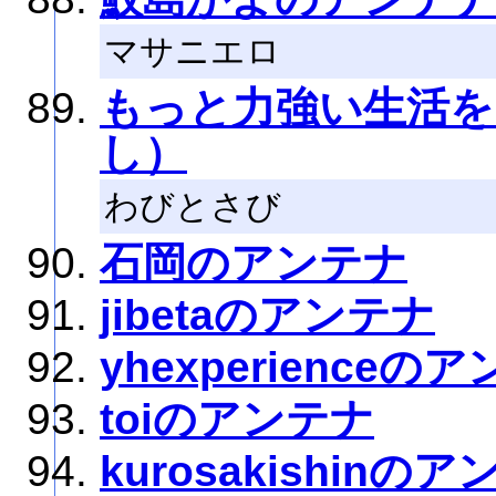
マサニエロ
もっと力強い生活を
し）
わびとさび
石岡のアンテナ
jibetaのアンテナ
yhexperienceの
toiのアンテナ
kurosakishinの