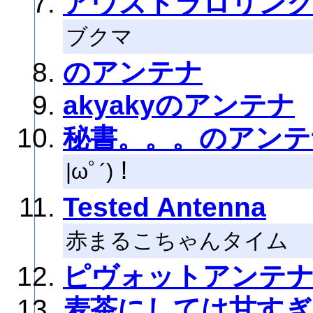
アウストラロリン
ブクマ
のアンテナ
akyakyのアンテナ
秘書。。。のアンテ
|ωﾟ´)！
Tested Antenna
赤まるこちゃんタイム
ピヴォットアンテ
麦茶にしては甘すぎ