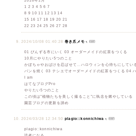
2026年2月
1 2 3 4 5 6 7
8 9 10 11 12 13 14
15 16 17 18 19 20 21
22 23 24 25 26 27 28
2024/10/08 01:40:28
巻き爪メモ
01 びんずる市にいく 03 オーダーメイドの紅茶をつくる
10月にやりたい5つのこと
かぼちゃやおばけを忍ばせて…ハロウィンを心待ちにしている今日
パンを焼く 03 テシエでオーダーメイドの紅茶をつくる 04 
I am
はてなブログPro
やりたい5つのこと
この頃は"植物たちを美しく撮ること"に執念を燃やしている
園芸ブログの更新を諦め
2024/03/28 12:34:50
plagio::konnichiwa
plagio::konnichiwa
読者になる