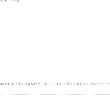
子作り。ニラや
版される『何も起きない夜日記』に『日記で遅くなりたい』というエッセイ