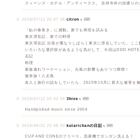
クィーンズ・ホテル・アンティークス。 吉祥寺井の頭通りのク
2026/07/12 20:47:38
citron
「鮎の春巻き」に感動。家でも再現を試みる
東京滞在記、家での料理
東京滞在記 出張が重なりしばらく東京に滞在していた。こ
いろいろな選択肢があるような気がして、今回はDDD HOT
石記
料理
家族連れワーケーション。台風の影響もありつつ満喫！
復幸旅！八丈島
友人と旅行の話をしていたら、2025年10月に甚大な被害を
2026/07/12 10:42:34
3hive
Handpicked music since 2004.
2026/06/21 23:48:50
kutarichanの日記
CUP AND CONEのフリース。洗濯機でガンガン洗える！