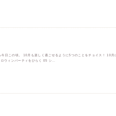
この頃。 10月も楽しく過ごせるように5つのことをチョイス！ 10月にや
ハロウィンパーティをひらく 05 シ…