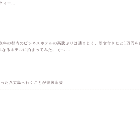
ィー...
こ数年の都内のビジネスホテルの高騰ぶりは凄まじく、朝食付きだと1万円
ELなるホテルに泊まってみた。 かつ…
被った八丈島へ行くことが復興応援