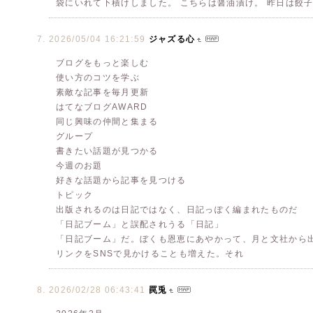
袋にいれて下積けしました。 こちらは醤油漬け。 昨日は餃
2026/05/04 16:21:59
ジャズる心
ブログをもっと楽しむ
使い方のコツを学ぶ
素敵な記事を毎月更新
はてなブログAWARD
同じ興味の仲間と集まる
グループ
書きたい話題が見つかる
今週のお題
好きな話題から記事を見つける
トピック
出版されるのは日記ではなく、日記っぽく編まれたものだ
「日記ブーム」と誤配されうる「日記」
「日記ブーム」だ。ぼくも恩恵にあやかって、月と文社から出
リンクをSNSで見かけることも増えた。それ
2026/02/28 06:43:41
罠兎