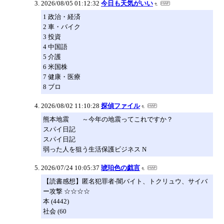
2026/08/05 01:12:32
今日も天気がいい
1 政治・経済
2 車・バイク
3 投資
4 中国語
5 介護
6 米国株
7 健康・医療
8 ブロ
2026/08/02 11:10:28
探偵ファイル
熊本地震 ～今年の地震ってこれですか？
スパイ日記
スパイ日記
弱った人を狙う生活保護ビジネス N
2026/07/24 10:05:37
琥珀色の戯言
【読書感想】匿名犯罪者-闇バイト、トクリュウ、サイバ
ー攻撃 ☆☆☆☆
本 (4442)
社会 (60