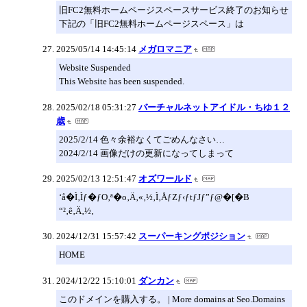
旧FC2無料ホームページスペースサービス終了のお知らせ
下記の「旧FC2無料ホームページスペース」は
2025/05/14 14:45:14
メガロマニア
Website Suspended
This Website has been suspended.
2025/02/18 05:31:27
バーチャルネットアイドル・ちゆ１２
歳
2025/2/14 色々余裕なくてごめんなさい…
2024/2/14 画像だけの更新になってしまって
2025/02/13 12:51:47
オズワールド
‘å�Ì‚Ìƒ�ƒO‚ª�o‚Ä‚«‚½‚Ì‚ÅƒZƒ‹ƒtƒJƒ”ƒ@�[�B
“²‚ê‚Ä‚½‚
2024/12/31 15:57:42
スーパーキングポジション
HOME
2024/12/22 15:10:01
ダンカン
このドメインを購入する。 | More domains at Seo.Domains