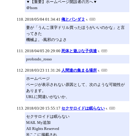
▼【重要】ホームページ開設者の方へ▼
＠hom
2018/05/04 01:34:41
俺とパンダ２
妻が「うんこ漢字ドリル買ったほうがいいのかな」と言
ってきた
機械よ。-風邪のつよさ
2018/04/05 20:29:00
死体と遊ぶな子供達
profondo_rosso
2018/03/23 11:31:26
人間達の集まる場所
ホームページ
ページが表示されない原因として、次のような可能性が
あります。
URLに間違いがないか、
2018/03/20 15:55:17
セクサロイドは眠らない
セクサロイドは眠らない
MAIL My追加
All Rights Reserved
※ここに掲載され