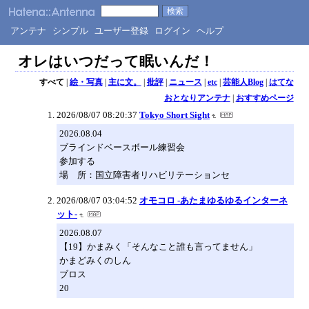
アンテナ
シンプル
ユーザー登録
ログイン
ヘルプ
オレはいつだって眠いんだ！
すべて
|
絵・写真
|
主に文。
|
批評
|
ニュース
|
etc
|
芸能人Blog
|
はてな
おとなりアンテナ
|
おすすめページ
2026/08/07 08:20:37
Tokyo Short Sight
2026.08.04
ブラインドベースボール練習会
参加する
場 所：国立障害者リハビリテーションセ
2026/08/07 03:04:52
オモコロ -あたまゆるゆるインターネ
ット-
2026.08.07
【19】かまみく「そんなこと誰も言ってません」
かまどみくのしん
ブロス
20