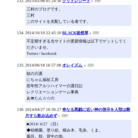
2015/01/06 01:24:30
クリトレシート
三村のブログです。
三村
このサイトを支配している者です。
2014/10/10 22:45:10
BLACK徒然草
不定期すぎる当サイトの更新情報は以下でゲットしてく
ださいませ。
Twitter / facebook
2014/06/18 16:57:08
オレイズム
姑の介護
にちゃん福祉工房
若年性アルツハイマー介護日記
レクリエーションゲーム事典
あ〓たん☆☆の
2014/04/27 10:30:27
奇なる悪戯に近い神の啓示を人型は断
片すら飲み込めず
■2014/ 4/27 （日）
◆幼稚園。塗り絵、積み木、毛糸、くま。
風呂。頬、背中の泡。