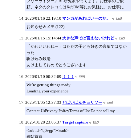
フリーライター／BL研究家やってます。お仕事のご依
頼、ネタのタレコミはXのDM等にお気軽に。お仕事に
2026/01/16 22:19:10
マンガがあればいーのだ。
お知らせ＆メモ (122)
2026/01/15 15:14:44
大きな声では言えないけれど
「かわいいわね～」はただの子ども好きの言葉ではなか
った
駆け込み銭湯
あけましておめでとうございます
2026/01/10 00:32:09
！！！
We’re getting things ready
Loading your experience
2025/11/05 12:37:33
どぱいぱんチョリソー
Contact UsPrivacy PolicyTerms of UseDo not sell my
2025/10/28 23:06:37
Target capture
<sub id="q0vgp"></sub>
網站首頁