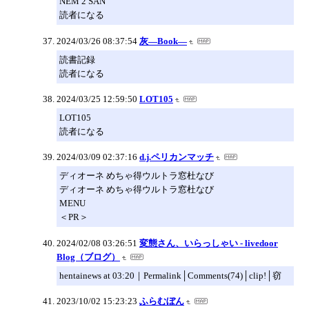
NEM 2 SAN
読者になる
2024/03/26 08:37:54
灰―Book―
読書記録
読者になる
2024/03/25 12:59:50
LOT105
LOT105
読者になる
2024/03/09 02:37:16
d.j.ペリカンマッチ
ディオーネ めちゃ得ウルトラ窓杜なび
ディオーネ めちゃ得ウルトラ窓杜なび
MENU
＜PR＞
2024/02/08 03:26:51
変態さん、いらっしゃい - livedoor
Blog（ブログ）
hentainews at 03:20｜Permalink│Comments(74)│clip!│窃
2023/10/02 15:23:23
ふらむぼん