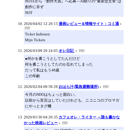
NOTEから『創作大賞』へ応募―AI頼りの“量産型文章”は
創作に非ず
NOT
2026/04/02 12:20:15
漫画レビュー＆情報サイト：コミ通
Ticket Indienen
Mijn Tickets
2026/03/09 20:24:03
オレ日記
●何かを書こうとしてたんだけど
何を書こうとしてたのか忘れてしまった
だって私はもう48歳
この年齢
2026/02/04 09:59:29
おはら汁(緊急避難場所)
今月のNDOはちょっと面白い。
以前から宣言はしていたけれども、ニコニコのブロマガ
にやっとタグ機
2026/01/30 04:26:35
カフェオレ・ライター ～誰も書かな
かった映画レビュー