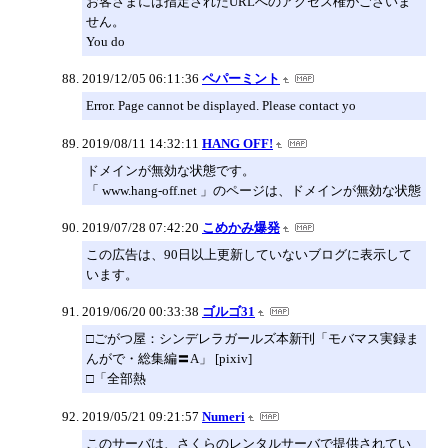
お客さまには指定されたURLへのアクセス権がございま
せん。
You do
2019/12/05 06:11:36
ペパーミント
Error. Page cannot be displayed. Please contact yo
2019/08/11 14:32:11
HANG OFF!
ドメインが無効な状態です。
「 www.hang-off.net 」のページは、ドメインが無効な状態
2019/07/28 07:42:20
こめかみ爆発
この広告は、90日以上更新していないブログに表示して
います。
2019/06/20 00:33:38
ゴルゴ31
□ごがつ屋：シンデレラガールズ本新刊「モバマス実録ま
んがで・総集編〓A」 [pixiv]
□「全部熱
2019/05/21 09:21:57
Numeri
このサーバは、さくらのレンタルサーバで提供されてい