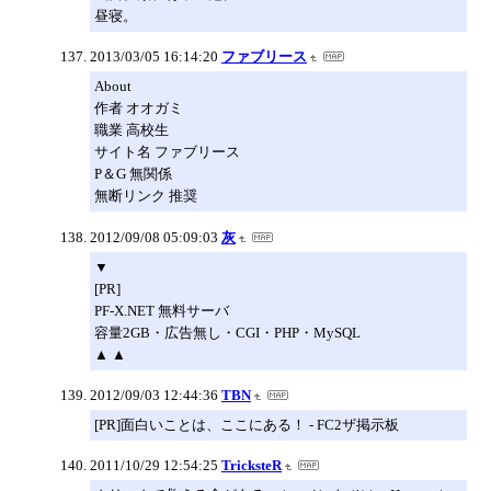
昼寝。
2013/03/05 16:14:20
ファブリース
About
作者 オオガミ
職業 高校生
サイト名 ファブリース
P＆G 無関係
無断リンク 推奨
2012/09/08 05:09:03
灰
▼
[PR]
PF-X.NET 無料サーバ
容量2GB・広告無し・CGI・PHP・MySQL
▲ ▲
2012/09/03 12:44:36
TBN
[PR]面白いことは、ここにある！ - FC2ザ掲示板
2011/10/29 12:54:25
TricksteR