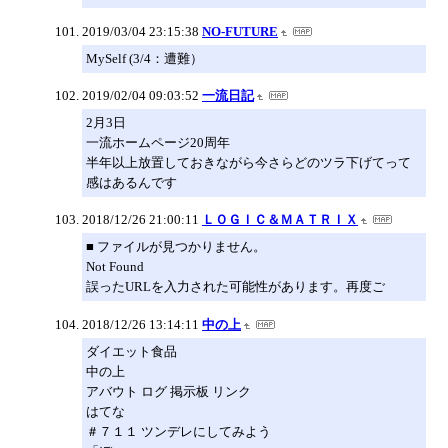
2019/03/04 23:15:38
NO-FUTURE
MySelf (3/4：遭難）
2019/02/04 09:03:52
一流日記
2月3日
一流ホームページ20周年
半年以上放置しておきながら今さらどのツラ下げてって
感はあるんです
2018/12/26 21:00:11
ＬＯＧＩＣ＆ＭＡＴＲＩＸ
■ ファイルが見つかりません。
Not Found
誤ったURLを入力された可能性があります。再度ご
2018/12/26 13:14:11
中の上
ダイエット食品
中の上
アバウト ログ 掲示板 リンク
はてな
＃７１１ ツンデレにしてみよう