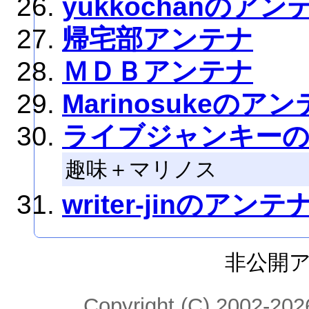
yukkochanのアン
帰宅部アンテナ
ＭＤＢアンテナ
Marinosukeのア
ライブジャンキー
趣味＋マリノス
writer-jinのアンテ
非公開
Copyright (C) 2002-2026