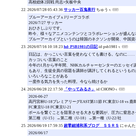
高校総体2回戦 尚志×矢板中央
2026/07/28 05:43:36
サッカー百鬼夜行
ちゅう
ブルーアーカイブ x Jリーグコラボ
2026/7/27 サッカー
おひさしぶりです。
昨今、様々なアニメコンテンツとコラボレーションが盛んな
ブルーアーカイブというのは韓国のネクソンが開発、中国資本
2026/07/16 10:18:23
hd- PSB1981の日記
id:psb1981
日記は、かっこいい言葉を使わなくても書ける。なのに……
カッコいい言葉のこと
今年の1月から半年間、NHKカルチャーセンターのエッセイ
もあり、生徒全員の宿題を講師が講評してくれるというもの
いろいろなことがある
一度作る気力を失った料理。今なら焼けるか
2026/06/28 22:17:50
「やってみるさ」
id:CHONO
2026-06-27
高円宮杯U-18プレミアリーグEAST第11節 FC東京U-18 v
FC東京U-18 FC東京U-21
ボールを繋ぐことを阻害させる大きな要因が、圧力に窒息さ
第三種（U-15）→第二種（U-18）→第一種（U-22/社
2026/06/19 17:59:35
超零細浦和系ブログ ＳＳＲＳ
にゃんた
2026/06/17