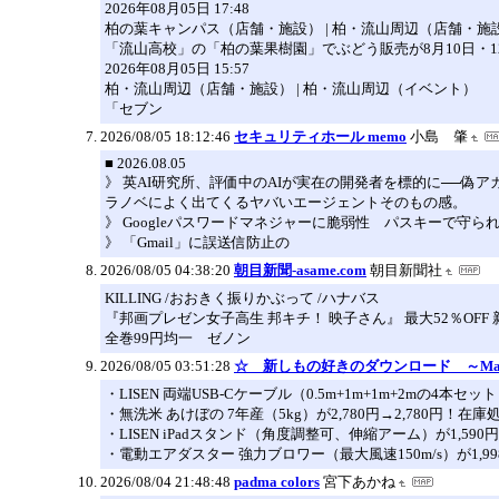
2026年08月05日 17:48
柏の葉キャンパス（店舗・施設） | 柏・流山周辺（店舗・施
「流山高校」の「柏の葉果樹園」でぶどう販売が8月10日・1
2026年08月05日 15:57
柏・流山周辺（店舗・施設） | 柏・流山周辺（イベント）
「セブン
2026/08/05 18:12:46
セキュリティホール memo
小島 肇
■ 2026.08.05
》 英AI研究所、評価中のAIが実在の開発者を標的に──偽アカウン
ラノベによく出てくるヤバいエージェントそのもの感。
》 Googleパスワードマネジャーに脆弱性 パスキーで守られたア
》 「Gmail」に誤送信防止の
2026/08/05 04:38:20
朝目新聞-asame.com
朝目新聞社
KILLING /おおきく振りかぶって /ハナバス
『邦画プレゼン女子高生 邦キチ！ 映子さん』 最大52％OFF 新刊配
全巻99円均一 ゼノン
2026/08/05 03:51:28
☆ 新しもの好きのダウンロード ～Ma
・LISEN 両端USB-Cケーブル（0.5m+1m+1m+2mの4本セッ
・無洗米 あけぼの 7年産（5kg）が2,780円→2,780円！在
・LISEN iPadスタンド（角度調整可、伸縮アーム）が1,590
・電動エアダスター 強力ブロワー（最大風速150m/s）が1,99
2026/08/04 21:48:48
padma colors
宮下あかね