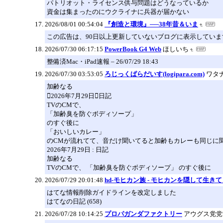
パトリオット・ライセンス供与問題はどうなっているか
資金は集まったのにウクライナに兵器が届かない
2026/08/01 00:54:04
『創造と環境』──38年昔＆いま
この広告は、90日以上更新していないブログに表示していま
2026/07/30 06:17:15
PowerBook G4 Web
ほしいち
整備済Mac・iPad速報 – 26/07/29 18:43
2026/07/30 03:53:05
ろじっくぱらだいす(logipara.com)
ワタ
加齢なる
2026年7月29日日記
TVのCMで、
「加齢臭を防ぐボディソープ」
のすぐ後に
「おいしいカレー」
のCMが流れてて、音だけ聞いてると加齢もカレーも同じに
2026年7月29日 : 日記
加齢なる
TVのCMで、 「加齢臭を防ぐボディソープ」 のすぐ後に
2026/07/29 20:01:48
hd-モヒカン族 - モヒカンを隠して生き
はてな情報削除ガイドラインを改定しました
はてなの日記 (658)
2026/07/28 10:14:25
プロパガンダファクトリー
アウグス党党