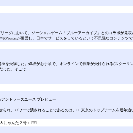
Jリーグにおいて、ソーシャルゲーム「ブルーアーカイブ」とのコラボが発表
のYostarが運営し、日本でサービスをしているという不思議なコンテンツ
講座を受講した。値段がお手頃で、オンラインで授業が受けられる(スクーリン
だった。そこで…
s 鹿島アントラーズユース プレビュー
せられ、パワーで潰されることであるのは、FC東京のトップチームを近年追
＆にゃんた２号