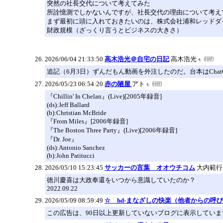
突然の社長交代について考えてみた
所詮憶測でしかないんですが、社長交代の理由について考え
まず最初に頭に入れておきたいのは、株式会社浦和レッドダ
財政規模（ざっくり言うとビジネスの大きさ）
2026/06/04 21:33:50
高木浩光＠自宅の日記
高木浩光
追記（6月3日）ずんだもん動画を外注したのだ。台本はCha
2026/05/23 06:54:20
赤の陋屋
アト
『Chillin' In Chelan』(Live)[2005年録音]
(ds):Jeff Ballard
(b):Christian McBride
『From Miles』[2006年録音]
『The Boston Three Party』(Live)[2006年録音]
『Dr. Joe』
(ds):Antonio Sanchez
(b):John Patitucci
2026/05/10 15:23:45
サッカーの言葉 オオウチコム
大内範行
徳川慶喜は大政奉還をいつから意識していたのか？
2022.09.22
2026/05/09 08:59:49
☆ hd-まなざしの快楽（他者からの呼
この広告は、90日以上更新していないブログに表示していま