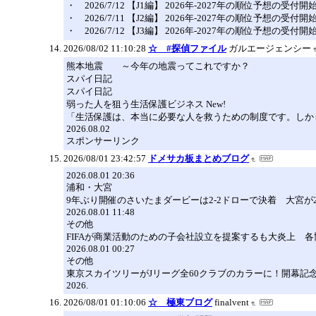
・ 2026/7/12 【J1編】 2026年-2027年の順位予想の受付
・ 2026/7/11 【J2編】 2026年-2027年の順位予想の受付
・ 2026/7/12 【J3編】 2026年-2027年の順位予想の受付
2026/08/02 11:10:28
☆ #探偵ファイル
ガルエージェンシー
熊本地震 ～今年の地震ってこれですか？
スパイ日記
スパイ日記
弱った人を狙う生活保護ビジネス New!
「生活保護は、本当に必要な人を救うための制度です。しかし
2026.08.02
スポンサーリンク
2026/08/01 23:42:57
ドメサカ板まとめブログ
2026.08.01 20:36
浦和・大宮
9年ぶり開催のさいたまダービーは2-2ドローで決着 大宮
2026.08.01 11:48
その他
FIFAが商業活動のための子会社設立を提案するも大炎上 
2026.08.01 00:27
その他
東京スカイツリーがJリーグ全60クラブのカラーに！開幕記
2026.
2026/08/01 01:10:06
☆ 極東ブログ
finalvent