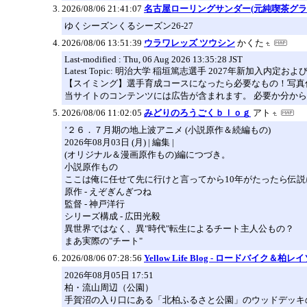
2026/08/06 21:41:07
名古屋ローリングサンダー(元純喫茶グラン
ゆくシーズンくるシーズン26-27
2026/08/06 13:51:39
ウラワレッズ ツウシン
かくた
Last-modified : Thu, 06 Aug 2026 13:35:28 JST
Latest Topic: 明治大学 稲垣篤志選手 2027年新加入内定およ
【スイミング】選手育成コースになったら必要なもの！写真
当サイトのコンテンツには広告が含まれます。 必要か分か
2026/08/06 11:02:05
みどりのろうごくｂｌｏｇ
アト
’２６．７月期の地上波アニメ (小説原作＆続編もの)
2026年08月03日 (月) | 編集 |
(オリジナル＆漫画原作もの)編につづき。
小説原作もの
ここは俺に任せて先に行けと言ってから10年がたったら伝説になって
原作 - えぞぎんぎつね
監督 - 神戸洋行
シリーズ構成 - 広田光毅
異世界ではなく、異"時代"転生によるチート主人公もの？
まあ実際の"チート"
2026/08/06 07:28:56
Yellow Life Blog - ロードバイク＆柏
2026年08月05日 17:51
柏・流山周辺（公園）
手賀沼の入り口にある「北柏ふるさと公園」のウッドデッキ