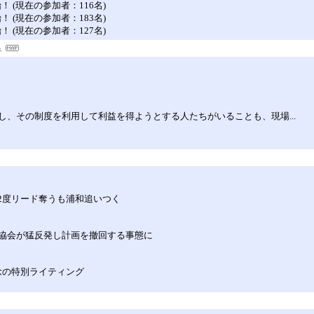
開始！ (現在の参加者：116名)
開始！ (現在の参加者：183名)
開始！ (現在の参加者：127名)
、その制度を利用して利益を得ようとする人たちがいることも、現場...
が2度リード奪うも浦和追いつく
各協会が猛反発し計画を撤回する事態に
念の特別ライティング