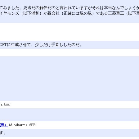
てみました。更迭だの解任だのと言われていますがそれは本当なんでしょう
イヤモンズ（以下浦和）が親会社（正確には親の親）である三菱重工（以下重
tGPTに生成させて、少しだけ手直ししたのだ。
び声）
id:pikarrr
す。