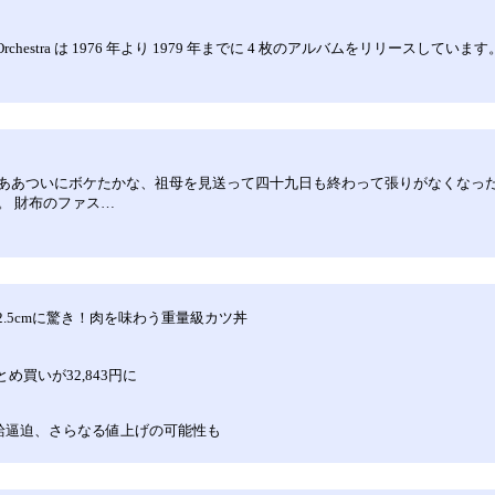
) Orchestra は 1976 年より 1979 年までに 4 枚のアルバムをリリースしています。 首
ああついにボケたかな、祖母を見送って四十九日も終わって張りがなくなっ
。 財布のファス…
2.5cmに驚き！肉を味わう重量級カツ丼
め買いが32,843円に
で供給逼迫、さらなる値上げの可能性も