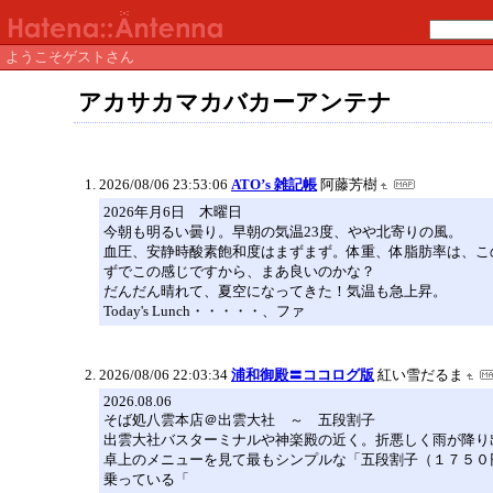
ようこそゲストさん
アカサカマカバカーアンテナ
2026/08/06 23:53:06
ATO’s 雑記帳
阿藤芳樹
2026年月6日 木曜日
今朝も明るい曇り。早朝の気温23度、やや北寄りの風。
血圧、安静時酸素飽和度はまずまず。体重、体脂肪率は、この
ずでこの感じですから、まあ良いのかな？
だんだん晴れて、夏空になってきた！気温も急上昇。
Today's Lunch・・・・・、ファ
2026/08/06 22:03:34
浦和御殿〓ココログ版
紅い雪だるま
2026.08.06
そば処八雲本店＠出雲大社 ～ 五段割子
出雲大社バスターミナルや神楽殿の近く。折悪しく雨が降り
卓上のメニューを見て最もシンプルな「五段割子（１７５０
乗っている「