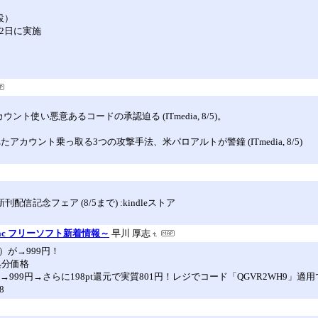
設）
2日に実施
ト使い悪意あるコードの承認迫る (ITmedia, 8/5)。
カウント乗っ取る3つの攻撃手法、米パロアルトが警鐘 (ITmedia, 8/5)
信記念フェア (8/5まで) :kindleストア
c フリーソフト新着情報～
早川 厚志
ト）が→999円！
庫処分価格
円→999円→さらに198pt還元で実質801円！レジでコード「QGVR2WH9」適用
8