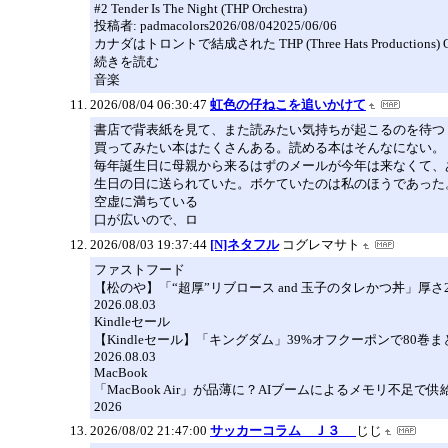
#2 Tender Is The Night (THP Orchestra)
投稿者: padmacolors2026/08/042025/06/06
カナダはトロントで結成された THP (Three Hats Productions
続きを読む
音楽
2026/08/04 06:30:47
虹色の仔ねこを追いかけて
書店で背表紙を見て、また読みたい気持ちが起こるのを待つ
買ってみたい本はたくさんある。読める本はそんなにない。
毎年誕生日に母親から来るはずのメールが今年は来なくて、
生日の日に送られていた。ボケていたのは私のほうであった
空虚に満ちている
口が広いので、ロ
2026/08/03 19:37:44
[N]ネタフル
コグレマサト
ファストフード
【松のや】「“超厚”リブロース and 玉子のタレかつ丼」厚さ
2026.08.03
Kindleセール
【Kindleセール】「キングダム」39%オフクーポンで80巻まと
2026.08.03
MacBook
「MacBook Air」が品薄に？AIブームによるメモリ不足
2026
2026/08/02 21:47:00
サッカーコラム Ｊ３
じじ