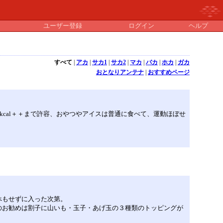
ユーザー登録
ログイン
ヘルプ
すべて
|
アカ
|
サカ1
|
サカ2
|
マカ
|
バカ
|
ホカ
|
ガカ
おとなりアンテナ
|
おすすめページ
cal＋＋まで許容、おやつやアイスは普通に食べて、運動ほぼせ
べもせずに入った次第。
のお勧めは割子に山いも・玉子・あげ玉の３種類のトッピングが