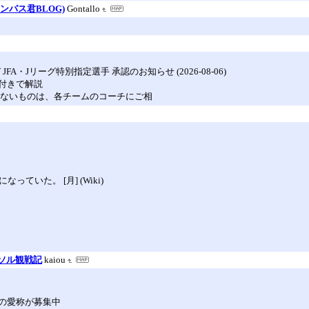
パス君BLOG)
Gontallo
び JFA・Jリーグ特別指定選手 承認のお知らせ (2026-08-06)
付きで解説
らないものは、各チームのコーチにご相
いた。 [月] (Wiki)
レイソル観戦記
kaiou
の愛称が募集中