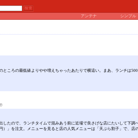
アンテナ
シンプル
ところの最低値よりやや増えちゃったあたりで横這い。まあ、ランチは500k
出したので、ランチタイムで混みあう前に近場で良さげな店にたいして下調
円）」を注文。メニューを見ると店の人気メニューは「天ぷら割子」で、店