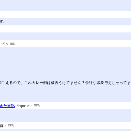
す。
ナベ
聞こえるので、これカレー側は被害うけてません？余計な印象与えちゃって
てきた日記
id:queue
首