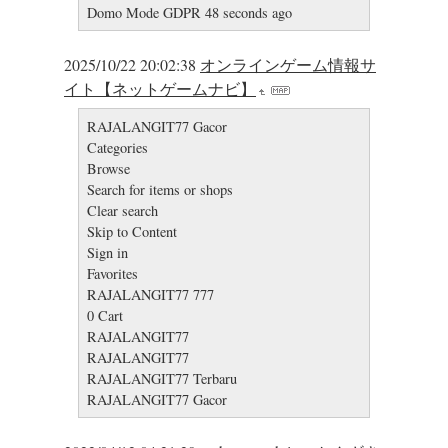
Domo Mode GDPR 48 seconds ago
2025/10/22 20:02:38
オンラインゲーム情報サ
イト【ネットゲームナビ】
RAJALANGIT77 Gacor
Categories
Browse
Search for items or shops
Clear search
Skip to Content
Sign in
Favorites
RAJALANGIT77 777
0 Cart
RAJALANGIT77
RAJALANGIT77
RAJALANGIT77 Terbaru
RAJALANGIT77 Gacor