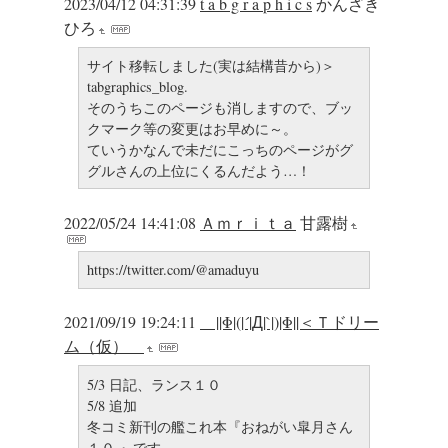
2023/04/12 04:31:39
t a b g r a p h i c s
かんざき
ひろ
サイト移転しました(実は結構昔から)＞
tabgraphics_blog.
そのうちこのページも消しますので、ブッ
クマーク等の変更はお早めに～。
ていうかなんで未だにこっちのページがグ
グルさんの上位にくるんだよう…！
2022/05/24 14:41:08
Ａｍｒｉｔａ
甘露樹
https://twitter.com/@amaduyu
2021/09/19 19:24:11
||Φ|(|´|Д|`|)|Φ||＜Ｔドリー
ム（仮）
5/3 日記、ランス１０
5/8 追加
冬コミ新刊の艦これ本『おねがい皐月さん
１０ 』です。