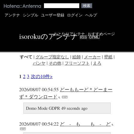
アンテナ
シンプル
ユーザー登録
ログイン
ヘルプ
おとなりアンテナ
|
おすすめページ
isorokuのアンテナ
すべて
|
グループ指定なし
|
絵師
|
メーカー
|
壁紙
|
パンヤ
|
その他
|
フリーソフト
|
えろ
1
2
3
次の10件>
2026/08/07 00:54:55
どーももーど＊どーまー
ず＊ダウンロード
Domo Mode GDPR 49 seconds ago
2026/08/07 00:54:22
ど - も も - ど