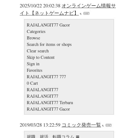
2025/10/22 20:02:38
オンラインゲーム情報サ
イト【ネットゲームナビ】
RAJALANGIT77 Gacor
Categories
Browse
Search for items or shops
Clear search
Skip to Content
Sign in
Favorites
RAJALANGIT77 777
0 Cart
RAJALANGIT77
RAJALANGIT77
RAJALANGIT77 Terbaru
RAJALANGIT77 Gacor
2019/03/28 13:22:59
コミック発売一覧
就職、就活、転職コラム 〓