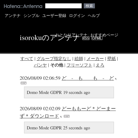
アンテナ
シンプル
ユーザー登録
ログイン
ヘルプ
おとなりアンテナ
|
おすすめページ
isorokuのアンテナ
すべて
|
グループ指定なし
|
絵師
|
メーカー
|
壁紙
|
その他
パンヤ
|
|
フリーソフト
|
えろ
2026/08/09 02:06:59
ど - も も - ど
Domo Mode GDPR 19 seconds ago
2026/08/09 02:02:09
どーももーど＊どーまー
ず＊ダウンロード
Domo Mode GDPR 25 seconds ago