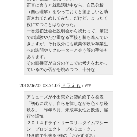
正直に言うと就職活動中なら、自己分析
（自己理解）をやっておくと望ましいと助
言されてためしてみた。だけど、まったく
役に立つことはなかった。
一番最初は会社説明会から携わって、筆記
での試験やたび重なる面接と勝ち進んでい
きますが、それ以外にも就業体験や卒業生
への訪問やリクルーターと会う等の手法も
あります。
その面接官が自分のそこでの考えをわかっ
ているのか否かを眺めつつ、十分な
2018/06/05 08:54:05
ドラえも
アミューズが小出恵介と契約終了を発表
「初心に戻り、自らを律しながら色々な経
験を」…昨年５月、未成年女性と飲酒、淫
行で謹慎
２０１４ドライ・リースリ…タイムマシー
ン・プロジェクト・プルミエ・ク…
ひき肉で出来る3種の「おかずダネ」