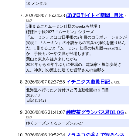
10 メンタル
2026/08/07 16:24:23
ほぼ日刊イトイ新聞 - 目次
1冊まるごとムーミン仕様のweeksも登場！
ほぼ日手帳2027『ムーミン』シリーズ
『ムーミン』とほぼ日手帳の2年目のコラボレーションが
実現！ 『ムーミン』の小説からの言葉や挿絵を盛り込ん
だ、1冊まるごと『ムーミン』仕様の特別版weeksのほ
か、手帳カバーや文具が登場します。
葉山と東京を往き来しながら
2020年から６年半ぶりに登場の、建築家・堀部安嗣さ
ん。神奈川の葉山に建てた堀部さんの自邸を
2026/08/07 02:37:55
イチニクス遊覧日記
北海道へ行った／片付けと円山動物園の２日目
2026 / 8
日記 (1142)
2026/08/06 21:41:07
純喫茶グランパス君BLOG
ゆくシーズンくるシーズン26-27
2026/08/06 19:52:34
ノラネコの呑んで観るシネ