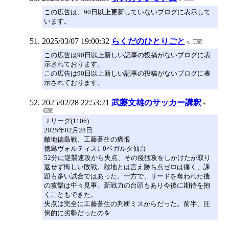
この広告は、90日以上更新していないブログに表示して
います。
2025/03/07 19:00:32
らくだのひとりごと
この広告は90日以上新しい記事の投稿がないブログに表
示されております。
この広告は90日以上新しい記事の投稿がないブログに表
示されております。
2025/02/28 22:53:21
武藤文雄のサッカー講釈
Ｊリーグ(1106)
2025年02月28日
敵地徳島戦、工藤蒼生の痛恨
徳島ヴォルティス1-0ベガルタ仙台
52分に逆襲速攻から失点、その後猛攻をしかけたが取り
返せず悔しい敗戦。敵地とは言え勝ち点ゼロは痛く、課
題も多い試合ではあった。一方で、リードを奪われた後
の攻撃は中々見事、新戦力の台頭もあり今後に期待を抱
くこともできた。
失点は完全に工藤蒼生の判断ミスからだった。前半、圧
倒的に劣勢だったのを