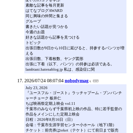
素敵な記事を毎月更新
はてなブログAWARD
同じ興味の仲間と集まる
グループ
書きたい話題が見つかる
今週のお題
好きな話題から記事を見つける
トピック
出張日数が9日から10日に延びると、持参するパンツが増
える
出張日数、下着枚数、ヤング図形
出張に下着（以下、パンツ）の持参は必須である。
lambtani.hatenablog.jp 私は、感染症に関
2026/07/24 08:07:04
nobodymag
July 23, 2026
『ユースフル・ゴースト』ラッチャプーム・ブンバンチ
ャーチョーク 板井仁
ちば映画祭定期上映会 vol.11
千葉市のみならず千葉県初上映の作品、特に若手監督の
作品をメインにした定期上映会
日程：2026年8月16日（日）
会場：千葉市生涯学習センター小ホール（地下1階）
チケット：前売券はteket（テケト）にて前日まで販売