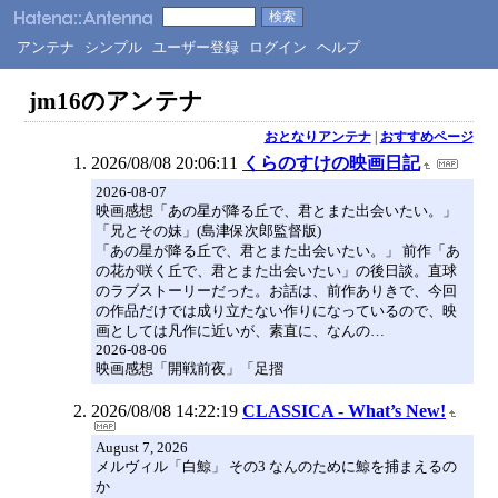
アンテナ
シンプル
ユーザー登録
ログイン
ヘルプ
jm16のアンテナ
おとなりアンテナ
|
おすすめページ
2026/08/08 20:06:11
くらのすけの映画日記
2026-08-07
映画感想「あの星が降る丘で、君とまた出会いたい。」
「兄とその妹」(島津保次郎監督版)
「あの星が降る丘で、君とまた出会いたい。」 前作「あ
の花が咲く丘で、君とまた出会いたい」の後日談。直球
のラブストーリーだった。お話は、前作ありきで、今回
の作品だけでは成り立たない作りになっているので、映
画としては凡作に近いが、素直に、なんの…
2026-08-06
映画感想「開戦前夜」「足摺
2026/08/08 14:22:19
CLASSICA - What’s New!
August 7, 2026
メルヴィル「白鯨」 その3 なんのために鯨を捕まえるの
か