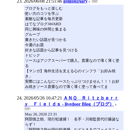
2026/06/08 21:51:46
golgonDiary
ブログをもっと楽しむ
使い方のコツを学ぶ
素敵な記事を毎月更新
はてなブログAWARD
同じ興味の仲間と集まる
グループ
書きたい話題が見つかる
今週のお題
好きな話題から記事を見つける
トピック
ソースはアジアスーパーで購入。貴重なので薄く薄く塗
る
【マンガ】海外生活を支える心のインフラ「お好み焼
き」
実際にはこんなにソースたっぷりつけません！！！お好
み焼きソース貴重なので薄く薄く塗って食べてま
2026/05/26 16:47:21
ＡＮＱ Ｒｉｔｚｂｅｒｒ
ｙ Ｆｉｅｌｄｓ - livedoor Blog（ブログ）
May 26, 2026 23:31
阿部慎之助、現行犯逮捕！ 名手・川相監督代行爆誕な
らず！
「阿部慎之助が現行犯逮捕」などとまるでフェイクニュ