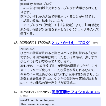
posted by Seesaa ブログ
この広告は60日以上更新がないブログに表示がされてお
ります。
以下のいずれかの方法で非表示にすることが可能です。
・記事の投稿、編集をおこなう
・マイブログの【設定】 >【広告設定】 より、｢60日間更
新が無い場合｣の｢広告を表示しない｣にチェックを入れて
保存する。
2025/05/21 17:22:45
ともさかりえ ブログ
2025/05/20
ひとつの仕事が終わると割とスパッと切り替わる方なの
ですが、今回の鎌塚は終わったという体感が、少しずつ
少しずつジワジワやってきています。
2011年の「～放り投げる」が最初の鎌塚でしたが、こう
やってシリーズ化して、こんな景色が見られるなんて。
今回の「～震えあがる」は2月末からお稽古が始まり、公
演数も過去最多でした。ケシキの台詞から芝居が始まる
ので、その作品の第一声を担う緊張感に
2025/05/17 05:28:53
高原直泰オフィシャルBLOG
taka19.com is coming soon
This domain is managed at