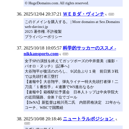
© HugeDomains.com. All rights reserved.
2025/12/04 20:37:21
ＷＥＢダ・ヴィンチ
このドメインを購入する。 | More domains at Seo.Domains
web-davinci.jp
2025 著作権. 不許複製
プライバシーポリシー
2025/10/18 10:05:57
科学的サッカーのススメ -
nikkansports.com
女子SPの演技を終えてガッツポーズの中井亜美（撮影・
パオロ・ヌッチ） [記事へ]
大谷翔平が復活ののろし、９試合ぶり１発 前日第３戦
では先頭打者三塁打
【速報中】大谷翔平、弾丸ライナー特大先頭打者弾！二
刀流「１番投手」４連勝でWS進出なるか
【速報中】箱根駅伝予選会 日本人トップは中央学院大
の近田陽路、全体７位でゴール
【DeNA】新監督は相川亮二氏 内部昇格決定 22年から
コーチ、WBCで国際経
2025/10/08 20:18:46
ニュートラルポジション