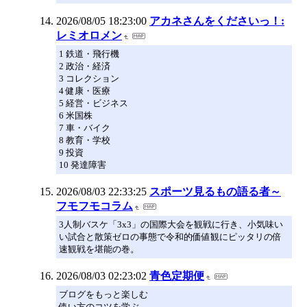
2026/08/05 18:23:00
アカネさんをくださいっ！:
レミオロメン
1 鉄道・飛行機
2 政治・経済
3 コレクション
4 健康・医療
5 経営・ビジネス
6 米国株
7 車・バイク
8 教育・学校
9 投資
10 発達障害
2026/08/03 22:33:25
スポーツ見るもの語る者～
フモフモコラム
3人制バスケ「3x3」の国際大会を観戦に行き、小気味い
い試合と散策ゼロの事態で令和的価値観にピッタリの倍
速観戦を堪能の巻。
2026/08/03 02:23:02
青色定期便
ブログをもっと楽しむ
使い方のコツを学ぶ