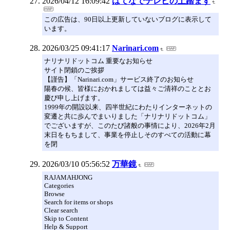
2026/04/12 16:09:42
はてなでテレビの土踏まず
この広告は、90日以上更新していないブログに表示して
います。
2026/03/25 09:41:17
Narinari.com
ナリナリドットコム 重要なお知らせ
サイト閉鎖のご挨拶
【謹告】「Narinari.com」サービス終了のお知らせ
陽春の候、皆様におかれましては益々ご清祥のこととお
慶び申し上げます。
1999年の開設以来、四半世紀にわたりインターネットの
変遷と共に歩んでまいりました「ナリナリドットコム」
でございますが、このたび諸般の事情により、2026年2月
末日をもちまして、事業を停止しそのすべての活動に幕
を閉
2026/03/10 05:56:52
万華鏡
RAJAMAHJONG
Categories
Browse
Search for items or shops
Clear search
Skip to Content
Help & Support