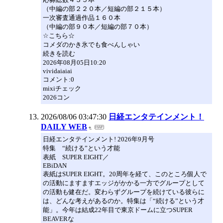
（中編の部２２０本／短編の部２１５本）
一次審査通過作品１６０本
（中編の部９０本／短編の部７０本）
☆こちら☆
コメダのかき氷でも食べんしゃい
続きを読む
2026年08月05日10:20
vividaiaiai
コメント:0
mixiチェック
2026コン
2026/08/06 03:47:30
日経エンタテインメント！
DAILY WEB
日経エンタテインメント! 2026年9月号
特集 “続ける”という才能
表紙 SUPER EIGHT／
EBiDAN
表紙はSUPER EIGHT。20周年を経て、このところ個人で
の活動にますますエッジがかかる一方でグループとして
の活動も健在だ。変わらずグループを続けている彼らに
は、どんな考えがあるのか。特集は「“続ける”という才
能」。今年は結成22年目で東京ドームに立つSUPER
BEAVERな