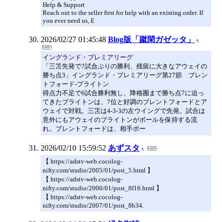
Help & Support
Reach out to the seller first for help with an existing order. If
you ever need us, E
2026/02/27 01:45:48
Blog版「蹴閑ガゼッタ」
イングランド・プレミアリーグ
「三笘先発で7試合ぶりの勝利、残留に大きなアウェイの
勝ち点3」イングランド・プレミアリーグ第27節 ブレン
トフォード-ブライトン
得点力不足で6試合勝利無し、降格圏まで勝ち点7に迫っ
てきたブライトンは、7位と好調のブレントフォードとア
ウェイで対戦。三笘は4-3-3の左ウイングで先発。試合は
意外にもアウェイのブライトンがボールを保持する流
れ。ブレントフォードは、相手ボー
2026/02/10 15:59:52
あずスタ
【 https://adstv-web.cocolog-
nifty.com/studio/2005/01/post_5.html 】
【 https://adstv-web.cocolog-
nifty.com/studio/2006/01/post_8f16.html 】
【 https://adstv-web.cocolog-
nifty.com/studio/2007/01/post_8b34.