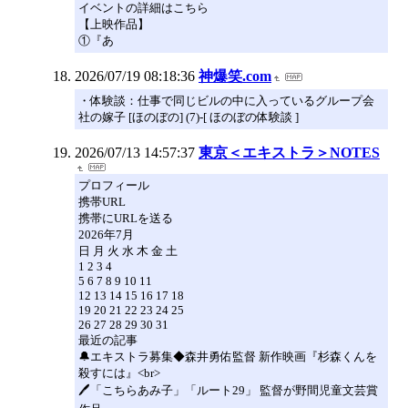
イベントの詳細はこちら
【上映作品】
①『あ
2026/07/19 08:18:36
神爆笑.com
・体験談：仕事で同じビルの中に入っているグループ会
社の嫁子 [ほのぼの] (7)-[ ほのぼの体験談 ]
2026/07/13 14:57:37
東京＜エキストラ＞NOTES
プロフィール
携帯URL
携帯にURLを送る
2026年7月
日 月 火 水 木 金 土
1 2 3 4
5 6 7 8 9 10 11
12 13 14 15 16 17 18
19 20 21 22 23 24 25
26 27 28 29 30 31
最近の記事
🔔エキストラ募集◆森井勇佑監督 新作映画『杉森くんを
殺すには』<br>
🖊「こちらあみ子」「ルート29」 監督が野間児童文芸賞