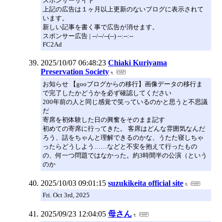
スポンサーサイト
上記の広告は１ヶ月以上更新のないブログに表示されて
います。
新しい記事を書く事で広告が消せます。
スポンサー広告 | --/--/--(--) --:--:--
FC2Ad
2025/10/07 06:48:23
Chiaki Kuriyama
Preservation Society
お知らせ 【gooブログからの移行】画像データの移行ま
で完了したかどうかを必ず確認してください
200年前の人と同じ感覚で笑っているのかと思うと不思議
だ
寄席を初体験した日の興奮をそのまま記す
初めての寄席に行ってきた。 客席はどんな雰囲気なんだ
ろう、話をちゃんと理解できるのかな、うたた寝しちゃ
ったらどうしよう……などと不安を抱えて行ったもの
の、何一つ問題ではなかった。約3時間半の公演（という
のか
2025/10/03 09:01:15
suzukikeita official site
Fri. Oct 3rd, 2025
2025/09/23 12:04:05
母さん