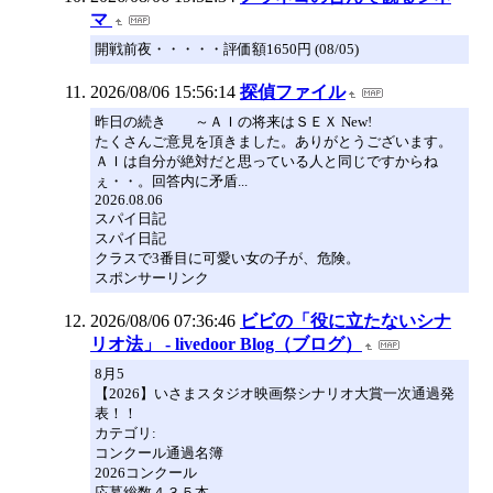
マ
開戦前夜・・・・・評価額1650円 (08/05)
2026/08/06 15:56:14
探偵ファイル
昨日の続き ～ＡＩの将来はＳＥＸ New!
たくさんご意見を頂きました。ありがとうございます。
ＡＩは自分が絶対だと思っている人と同じですからね
ぇ・・。回答内に矛盾...
2026.08.06
スパイ日記
スパイ日記
クラスで3番目に可愛い女の子が、危険。
スポンサーリンク
2026/08/06 07:36:46
ビビの「役に立たないシナ
リオ法」 - livedoor Blog（ブログ）
8月5
【2026】いさまスタジオ映画祭シナリオ大賞一次通過発
表！！
カテゴリ:
コンクール通過名簿
2026コンクール
応募総数４３５本