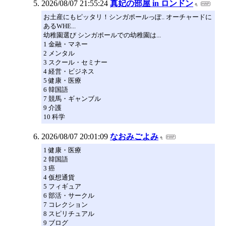
2026/08/07 21:55:24
真妃の部屋 in ロンドン
お土産にもピッタリ！シンガポールっぽ.. オーチャードに
あるWHE...
幼稚園選び シンガポールでの幼稚園は...
1 金融・マネー
2 メンタル
3 スクール・セミナー
4 経営・ビジネス
5 健康・医療
6 韓国語
7 競馬・ギャンブル
9 介護
10 科学
2026/08/07 20:01:09
なおみごよみ
1 健康・医療
2 韓国語
3 癌
4 仮想通貨
5 フィギュア
6 部活・サークル
7 コレクション
8 スピリチュアル
9 ブログ