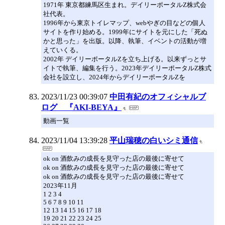
1971年 東京都練馬区生まれ。デイリーポータルZ株式会
社代表。
1996年から東京トイレマップ、webやぎの目などの個人
サイトを作り始める。1999年にサイトを元にした「死ぬ
かと思った」を出版。以降、執筆、イベントの活動が増
えていくる。
2002年 デイリーポータルZを立ち上げる。以来ずっとサ
イトで執筆、編集を行う。2023年デイリーポータルZ株式
会社を設立し、2024年からデイリーポータルZを
2023/11/23 00:39:07
中田有紀のオフィシャルブ
ログ 『AKI-BEYA』
動画一覧
2023/11/04 13:39:28
平山瑞穂の白いシミ通信
ok on 酒飲みの成長を見守った店の最後に寄せて
ok on 酒飲みの成長を見守った店の最後に寄せて
ok on 酒飲みの成長を見守った店の最後に寄せて
2023年11月
1 2 3 4
5 6 7 8 9 10 11
12 13 14 15 16 17 18
19 20 21 22 23 24 25