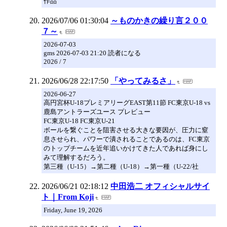
作品
2026/07/06 01:30:04
～ものかきの繰り言２００
７～
2026-07-03
gms 2026-07-03 21:20 読者になる
2026 / 7
2026/06/28 22:17:50
「やってみるさ」
2026-06-27
高円宮杯U-18プレミアリーグEAST第11節 FC東京U-18 vs
鹿島アントラーズユース プレビュー
FC東京U-18 FC東京U-21
ボールを繋ぐことを阻害させる大きな要因が、圧力に窒
息させられ、パワーで潰されることであるのは、FC東京
のトップチームを近年追いかけてきた人であれば身にし
みて理解するだろう。
第三種（U-15）→第二種（U-18）→第一種（U-22/社
2026/06/21 02:18:12
中田浩二 オフィシャルサイ
ト｜From Koji
Friday, June 19, 2026