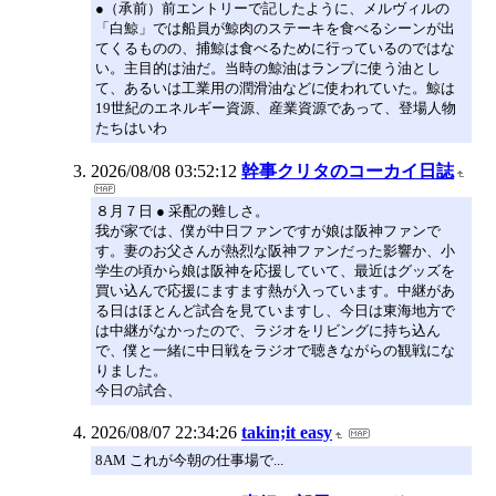
●（承前）前エントリーで記したように、メルヴィルの
「白鯨」では船員が鯨肉のステーキを食べるシーンが出
てくるものの、捕鯨は食べるために行っているのではな
い。主目的は油だ。当時の鯨油はランプに使う油とし
て、あるいは工業用の潤滑油などに使われていた。鯨は
19世紀のエネルギー資源、産業資源であって、登場人物
たちはいわ
2026/08/08 03:52:12
幹事クリタのコーカイ日誌
８月７日 ● 采配の難しさ。
我が家では、僕が中日ファンですが娘は阪神ファンで
す。妻のお父さんが熱烈な阪神ファンだった影響か、小
学生の頃から娘は阪神を応援していて、最近はグッズを
買い込んで応援にますます熱が入っています。中継があ
る日はほとんど試合を見ていますし、今日は東海地方で
は中継がなかったので、ラジオをリビングに持ち込ん
で、僕と一緒に中日戦をラジオで聴きながらの観戦にな
りました。
今日の試合、
2026/08/07 22:34:26
takin;it easy
8AM これが今朝の仕事場で...