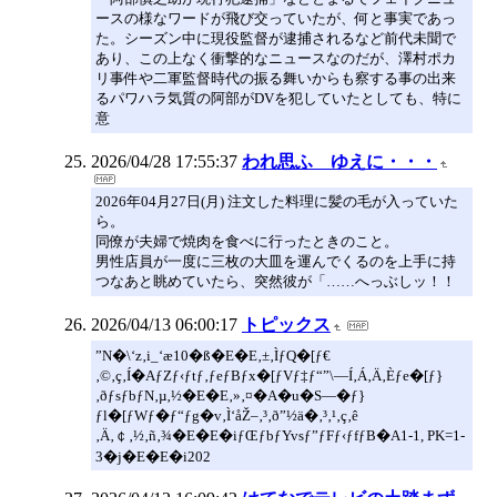
ースの様なワードが飛び交っていたが、何と事実であっ
た。シーズン中に現役監督が逮捕されるなど前代未聞で
あり、この上なく衝撃的なニュースなのだが、澤村ポカ
リ事件や二軍監督時代の振る舞いからも察する事の出来
るパワハラ気質の阿部がDVを犯していたとしても、特に
意
2026/04/28 17:55:37
われ思ふ ゆえに・・・
2026年04月27日(月) 注文した料理に髪の毛が入っていた
ら。
同僚が夫婦で焼肉を食べに行ったときのこと。
男性店員が一度に三枚の大皿を運んでくるのを上手に持
つなあと眺めていたら、突然彼が「……へっぶしッ！！
2026/04/13 06:00:17
トピックス
”N�\‘z‚i_‘æ10�ß�E�E‚±‚ÌƒQ�[ƒ€
‚©‚ç‚Í�AƒZƒ‹ƒtƒ‚ƒeƒBƒx�[ƒVƒ‡ƒ“”\—Í‚Á‚Ä‚Èƒe�[ƒ}
‚ðƒsƒbƒN‚µ‚½�E�E‚»‚¤�A�u�S—�ƒ}
ƒl�[ƒWƒ�ƒ“ƒg�v‚Ì‘åŽ–‚³‚ð”½ä�‚³‚¹‚ç‚ê
‚Ä‚￠‚½‚ñ‚¾�E�E�iƒŒƒbƒYvsƒ”ƒFƒ‹ƒfƒB�A1-1, PK=1-
3�j�E�E�i202