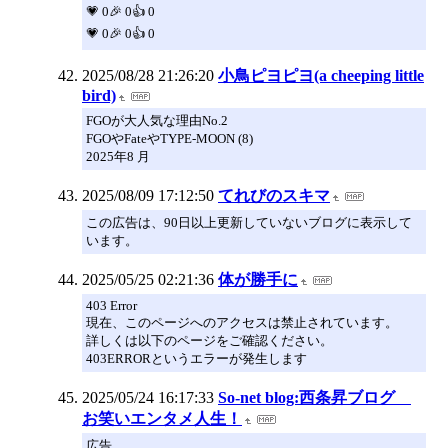
💗 0🎉 0👍 0
💗 0🎉 0👍 0
2025/08/28 21:26:20
小鳥ピヨピヨ(a cheeping little
bird)
FGOが大人気な理由No.2
FGOやFateやTYPE-MOON (8)
2025年8 月
2025/08/09 17:12:50
てれびのスキマ
この広告は、90日以上更新していないブログに表示して
います。
2025/05/25 02:21:36
体が勝手に
403 Error
現在、このページへのアクセスは禁止されています。
詳しくは以下のページをご確認ください。
403ERRORというエラーが発生します
2025/05/24 16:17:33
So-net blog:西条昇ブログ
お笑いエンタメ人生！
広告