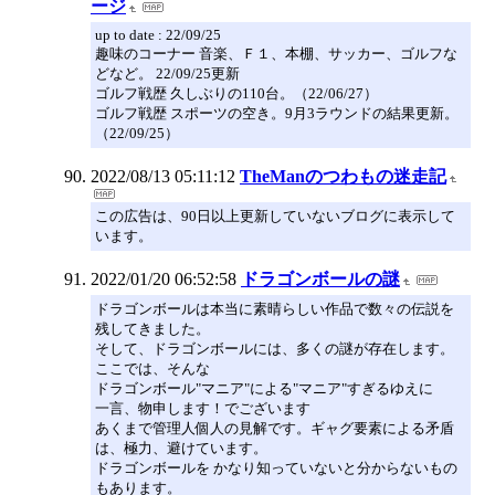
ージ
up to date : 22/09/25
趣味のコーナー 音楽、Ｆ１、本棚、サッカー、ゴルフな
どなど。 22/09/25更新
ゴルフ戦歴 久しぶりの110台。（22/06/27）
ゴルフ戦歴 スポーツの空き。9月3ラウンドの結果更新。
（22/09/25）
2022/08/13 05:11:12
TheManのつわもの迷走記
この広告は、90日以上更新していないブログに表示して
います。
2022/01/20 06:52:58
ドラゴンボールの謎
ドラゴンボールは本当に素晴らしい作品で数々の伝説を
残してきました。
そして、ドラゴンボールには、多くの謎が存在します。
ここでは、そんな
ドラゴンボール"マニア"による"マニア"すぎるゆえに
一言、物申します！でございます
あくまで管理人個人の見解です。ギャグ要素による矛盾
は、極力、避けています。
ドラゴンボールを かなり知っていないと分からないもの
もあります。