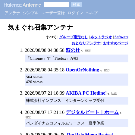
アンテナ
シンプル
ユーザー登録
ログイン
ヘルプ
気まぐれ召集アンテナ
すべて
|
グループ指定なし
|
ネットラジオ
|
Software
おとなりアンテナ
|
おすすめページ
2026/08/08 04:38:58
窓の杜
「Chrome」で「Firefox」が動
2026/08/08 04:35:18
OpenOrNothing
564 views
420 views
2026/08/07 21:18:39
AKIBA PC Hotline!
株式会社インプレス インターンシップ受付
2026/08/07 17:21:16
デジタルビート｜ホーム
バンダイナムコフィルムワークス 夏季休業
2026/08/06 09:06:28
The Pale Moon Project