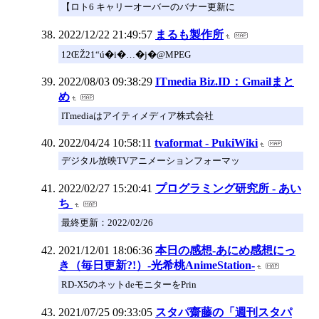
【ロト6 キャリーオーバーのバナー更新に
2022/12/22 21:49:57
まるも製作所
12ŒŽ21“ú�i�…�j�@MPEG
2022/08/03 09:38:29
ITmedia Biz.ID：Gmailまと
め
ITmediaはアイティメディア株式会社
2022/04/24 10:58:11
tvaformat - PukiWiki
デジタル放映TVアニメーションフォーマッ
2022/02/27 15:20:41
プログラミング研究所 - あい
ち
最終更新：2022/02/26
2021/12/01 18:06:36
本日の感想-あにめ感想にっ
き（毎日更新?!）-光希桃AnimeStation-
RD-X5のネットdeモニターをPrin
2021/07/25 09:33:05
スタパ齋藤の「週刊スタパ