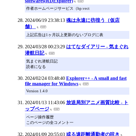
softwares(RDExplorer)
作者ホームページサービス（hp.vect
2024/06/19 23:38:13
魂は永遠に彷徨う（仮店
舗）
上記広告は1ヶ月以上更新のないブログに表
2024/03/28 00:23:29
はてなダイアリー - 気まぐれ
潜航日記
気まぐれ潜航日記
読者になる
2024/02/24 03:48:40
Explorer++ - A small and fast
file manager for Windows
Version 1.4.0
2024/01/13 11:43:06
放送局別アニメ画質比較 - ト
ップページ
ページ操作履歴
このページの全コメント一
2024/01/09 20:55:03
或る遠距離通勤者の呟き